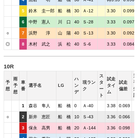
5
鈴木 圭一郎
船 橋
30
Ａ-12
3.30
0.099
6
中野 憲人
川 口
40
Ｓ-28
3.33
0.097
○
7
浜野 淳
山 陽
40
Ｓ-13
3.30
0.092
◎
8
木村 武之
浜 松
40
Ｓ-6
3.33
0.084
10R
ス
選
雨
ハ
試走
予
車
現ラン
タ
試走
手
予
選手名
LG
ン
タイ
想
番
ク
ー
偏差
短
想
デ
ム
ト
評
1
森谷 隼人
船 橋
0
Ａ-40
3.38
0.069
○
2
新井 恵匠
船 橋
10
Ｓ-43
3.36
0.066
3
保永 高男
船 橋
20
Ａ-144
3.36
0.098