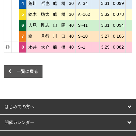
4
荒川 哲也
船 橋
30
Ａ-34
3.31
0.099
5
鈴木 聡太
船 橋
30
Ａ-162
3.32
0.078
6
人見 剛志
山 陽
40
Ｓ-41
3.31
0.094
7
森 且行
川 口
40
Ｓ-10
3.27
0.106
◎
8
永井 大介
船 橋
40
Ｓ-1
3.29
0.082
一覧に戻る
はじめての方へ
はじめての方へ
開催カレンダー