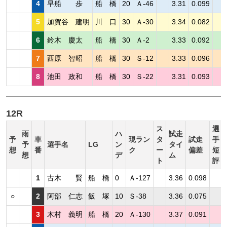
4
早船 歩
船 橋
20
Ａ-46
3.31
0.099
5
加賀谷 建明
川 口
30
Ａ-30
3.34
0.082
6
鈴木 慶太
船 橋
30
Ａ-2
3.33
0.092
7
西原 智昭
船 橋
30
Ｓ-12
3.33
0.096
8
池田 政和
船 橋
30
Ｓ-22
3.31
0.093
12R
ス
選
雨
ハ
試走
予
車
現ラン
タ
試走
手
予
選手名
LG
ン
タイ
想
番
ク
ー
偏差
短
想
デ
ム
ト
評
1
古木 賢
船 橋
0
Ａ-127
3.36
0.098
○
2
阿部 仁志
飯 塚
10
Ｓ-38
3.36
0.075
3
木村 義明
船 橋
20
Ａ-130
3.37
0.091