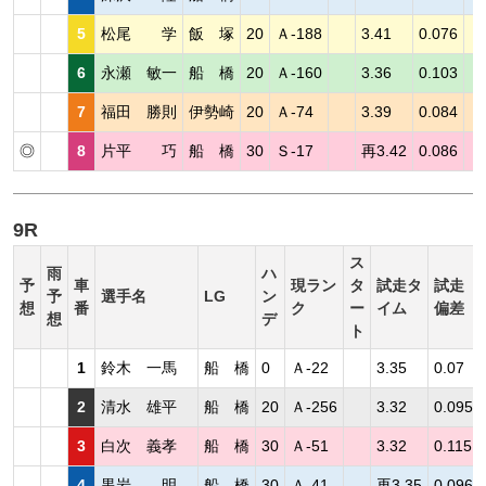
5
松尾 学
飯 塚
20
Ａ-188
3.41
0.076
6
永瀬 敏一
船 橋
20
Ａ-160
3.36
0.103
7
福田 勝則
伊勢崎
20
Ａ-74
3.39
0.084
◎
8
片平 巧
船 橋
30
Ｓ-17
再3.42
0.086
9R
ス
雨
ハ
予
車
現ラン
タ
試走タ
試走
予
選手名
LG
ン
想
番
ク
ー
イム
偏差
想
デ
ト
1
鈴木 一馬
船 橋
0
Ａ-22
3.35
0.07
2
清水 雄平
船 橋
20
Ａ-256
3.32
0.095
3
白次 義孝
船 橋
30
Ａ-51
3.32
0.115
4
黒岩 明
船 橋
30
Ａ-41
再3.35
0.096