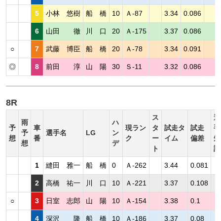
5
小林 悠樹
船 橋
10
Ａ-87
3.34
0.086
6
山田 徹
川 口
20
Ａ-175
3.37
0.086
○
7
武藤 博臣
船 橋
20
Ａ-78
3.34
0.091
◎
8
前田 淳
山 陽
30
Ｓ-11
3.32
0.086
8R
ス
選
雨
ハ
予
車
現ラン
タ
試走タ
試走
手
予
選手名
LG
ン
想
番
ク
ー
イム
偏差
短
想
デ
ト
評
1
縫田 雅一
船 橋
0
Ａ-262
3.44
0.081
2
高橋 祐一
川 口
10
Ａ-221
3.37
0.108
○
3
日室 志郎
山 陽
10
Ａ-154
3.38
0.1
4
深沢 隆
船 橋
10
Ａ-186
3.37
0.08