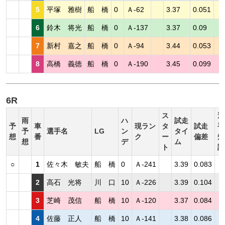
5
平塚 雅樹
船 橋
0
Ａ-62
3.37
0.051
6
鈴木 将光
船 橋
0
Ａ-137
3.37
0.09
7
新村 嘉之
船 橋
0
Ａ-94
3.44
0.053
8
高橋 義徳
船 橋
0
Ａ-190
3.45
0.099
6R
ス
選
雨
ハ
試走
予
車
現ラン
タ
試走
手
予
選手名
LG
ン
タイ
想
番
ク
ー
偏差
短
想
デ
ム
ト
評
○
1
佐々木 敏夫
船 橋
0
Ａ-241
3.39
0.083
2
高石 光将
川 口
10
Ａ-226
3.39
0.104
3
芝崎 茂信
船 橋
10
Ａ-120
3.37
0.084
4
佐藤 正人
船 橋
10
Ａ-141
3.38
0.086