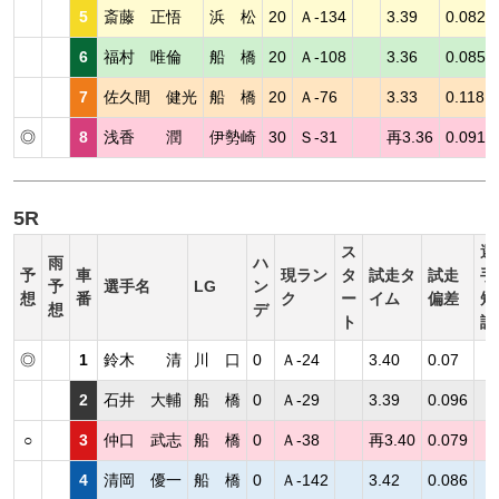
5
斎藤 正悟
浜 松
20
Ａ-134
3.39
0.082
6
福村 唯倫
船 橋
20
Ａ-108
3.36
0.085
7
佐久間 健光
船 橋
20
Ａ-76
3.33
0.118
◎
8
浅香 潤
伊勢崎
30
Ｓ-31
再3.36
0.091
5R
ス
選
雨
ハ
予
車
現ラン
タ
試走タ
試走
手
予
選手名
LG
ン
想
番
ク
ー
イム
偏差
短
想
デ
ト
評
◎
1
鈴木 清
川 口
0
Ａ-24
3.40
0.07
2
石井 大輔
船 橋
0
Ａ-29
3.39
0.096
○
3
仲口 武志
船 橋
0
Ａ-38
再3.40
0.079
4
清岡 優一
船 橋
0
Ａ-142
3.42
0.086