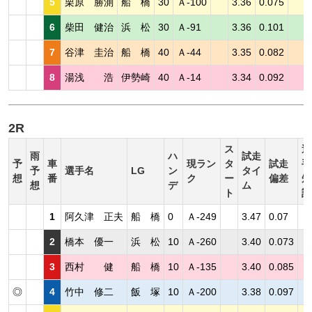
5
栗原 勝測
船 橋
30
Ａ-100
3.36
0.075
6
柴田 健治
浜 松
30
Ａ-91
3.36
0.101
7
谷津 圭治
船 橋
40
Ａ-44
3.35
0.082
8
湯浅 浩
伊勢崎
40
Ａ-14
3.34
0.092
2R
ス
選
雨
ハ
試走
予
車
現ラン
タ
試走
手
予
選手名
LG
ン
タイ
想
番
ク
ー
偏差
短
想
デ
ム
ト
評
1
阿久津 正夫
船 橋
0
Ａ-249
3.47
0.07
2
橋本 優一
浜 松
10
Ａ-260
3.40
0.073
3
西村 健
船 橋
10
Ａ-135
3.40
0.085
◎
4
竹中 修二
飯 塚
10
Ａ-200
3.38
0.097