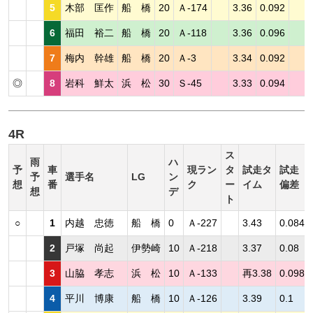
5
木部 匡作
船 橋
20
Ａ-174
3.36
0.092
6
福田 裕二
船 橋
20
Ａ-118
3.36
0.096
7
梅内 幹雄
船 橋
20
Ａ-3
3.34
0.092
◎
8
岩科 鮮太
浜 松
30
Ｓ-45
3.33
0.094
4R
ス
雨
ハ
予
車
現ラン
タ
試走タ
試走
予
選手名
LG
ン
想
番
ク
ー
イム
偏差
想
デ
ト
○
1
内越 忠徳
船 橋
0
Ａ-227
3.43
0.084
2
戸塚 尚起
伊勢崎
10
Ａ-218
3.37
0.08
3
山脇 孝志
浜 松
10
Ａ-133
再3.38
0.098
4
平川 博康
船 橋
10
Ａ-126
3.39
0.1