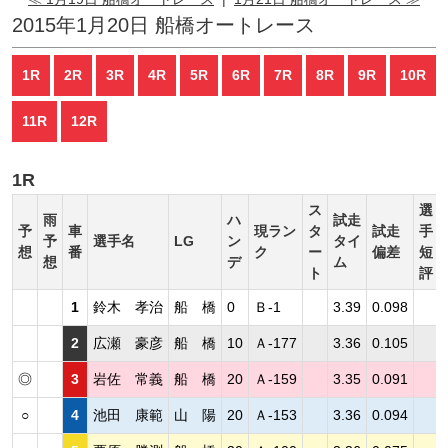
2015年1月20日 船橋オートレース
1R
2R
3R
4R
5R
6R
7R
8R
9R
10R
11R
12R
1R
ス
選
雨
ハ
試走
予
車
現ラン
タ
試走
手
予
選手名
LG
ン
タイ
想
番
ク
ー
偏差
短
想
デ
ム
ト
評
1
鈴木 孝治
船 橋
0
Ｂ-1
3.39
0.098
2
広瀬 豪彦
船 橋
10
Ａ-177
3.36
0.105
◎
3
岩佐 常義
船 橋
20
Ａ-159
3.35
0.091
○
4
池田 康範
山 陽
20
Ａ-153
3.36
0.094