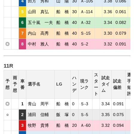
4
田方 秀和
山 陽
30
Ａ-105
3.38
0.086
5
山田 真弘
船 橋
30
Ａ-114
3.36
0.061
6
五十嵐 一夫
船 橋
40
Ａ-32
3.34
0.082
7
内山 高秀
船 橋
40
Ｓ-15
3.30
0.079
◎
8
中村 雅人
船 橋
40
Ｓ-2
3.32
0.091
11R
ス
選
雨
ハ
試走
予
車
現ラ
タ
試走
手
予
選手名
LG
ン
タイ
想
番
ンク
ー
偏差
短
想
デ
ム
ト
評
◎
1
青山 周平
船 橋
0
Ｓ-3
3.34
0.091
○
2
浦田 信輔
飯 塚
0
Ｓ-5
3.35
0.075
3
牧野 貴博
船 橋
20
Ａ-60
3.32
0.094