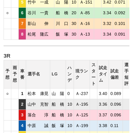
5
竹中 一成
山 陽
10
Ａ-151
3.42
0.071
○
6
谷川 一貴
船 橋
20
Ａ-85
3.34
0.092
7
影山 伸
川 口
30
Ａ-16
3.32
0.101
8
松尾 隆広
飯 塚
30
Ａ-13
3.34
0.091
3R
ス
選
雨
ハ
試走
予
車
現ラン
タ
試走
手
予
選手名
LG
ン
タイ
想
番
ク
ー
偏差
短
想
デ
ム
ト
評
○
1
松本 康晃
山 陽
0
Ａ-237
3.40
0.089
2
山中 充智
船 橋
10
Ａ-195
3.36
0.096
3
落合 淳
船 橋
10
Ａ-125
3.37
0.096
4
中原 誠
飯 塚
10
Ａ-199
3.38
0.11