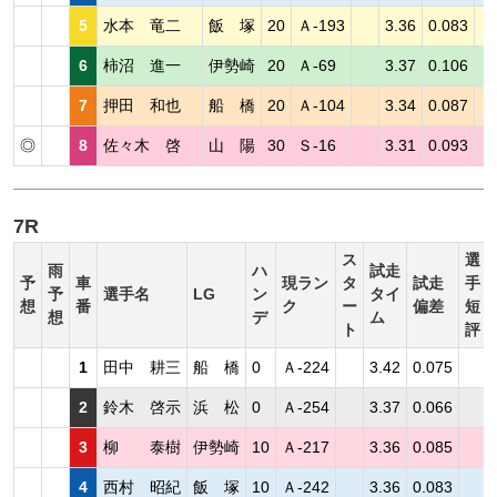
5
水本 竜二
飯 塚
20
Ａ-193
3.36
0.083
6
柿沼 進一
伊勢崎
20
Ａ-69
3.37
0.106
7
押田 和也
船 橋
20
Ａ-104
3.34
0.087
◎
8
佐々木 啓
山 陽
30
Ｓ-16
3.31
0.093
7R
ス
選
雨
ハ
試走
予
車
現ラン
タ
試走
手
予
選手名
LG
ン
タイ
想
番
ク
ー
偏差
短
想
デ
ム
ト
評
1
田中 耕三
船 橋
0
Ａ-224
3.42
0.075
2
鈴木 啓示
浜 松
0
Ａ-254
3.37
0.066
3
柳 泰樹
伊勢崎
10
Ａ-217
3.36
0.085
4
西村 昭紀
飯 塚
10
Ａ-242
3.36
0.083