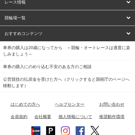
競輪
レース情報
オートレース
レース予想
競輪場一覧
競輪くじ
レース結果
北日本
函館競輪場
青森競輪場
いわき平競輪場
おすすめコンテンツ
車券の購入は20歳になってから ～競輪・オートレースは適度に楽
Dokanto!
キャリーオーバー一覧
関
競輪選手情報
弥彦競輪場
前橋競輪場
取手競輪場
宇都宮競輪場
しみましょう～
東
大宮競輪場
西武園競輪場
京王閣競輪場
立川競輪場
チャリロトプラザ
Perfecta Navi
車券の購入にのめり込む不安のある方のご相談
南
松戸競輪場
千葉競輪場
川崎競輪場
平塚競輪場
公営競技の払戻金を受けた方へ（クリックすると国税庁のページへ
netkeirin
関
移動します）
小田原競輪場
伊東競輪場
静岡競輪場
東
ケイリンガル
中
名古屋競輪場
岐阜競輪場
大垣競輪場
豊橋競輪場
はじめての方へ
ヘルプセンター
お問い合わせ
部
チャリレンジャー
富山競輪場
松阪競輪場
四日市競輪場
会員規約
会社概要
個人情報について
推奨動作環境
競輪場情報
近
福井競輪場
奈良競輪場
向日町競輪場
和歌山競輪場