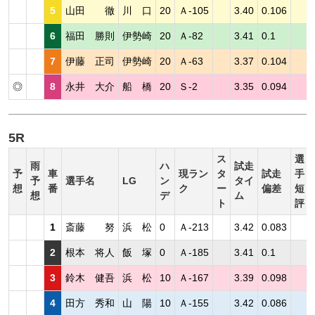
5
山田 徹
川 口
20
Ａ-105
3.40
0.106
6
福田 勝則
伊勢崎
20
Ａ-82
3.41
0.1
7
伊藤 正司
伊勢崎
20
Ａ-63
3.37
0.104
◎
8
永井 大介
船 橋
20
Ｓ-2
3.35
0.094
5R
ス
選
雨
ハ
試走
予
車
現ラン
タ
試走
手
予
選手名
LG
ン
タイ
想
番
ク
ー
偏差
短
想
デ
ム
ト
評
1
斎藤 努
浜 松
0
Ａ-213
3.42
0.083
2
根本 将人
飯 塚
0
Ａ-185
3.41
0.1
3
鈴木 健吾
浜 松
10
Ａ-167
3.39
0.098
4
田方 秀和
山 陽
10
Ａ-155
3.42
0.086