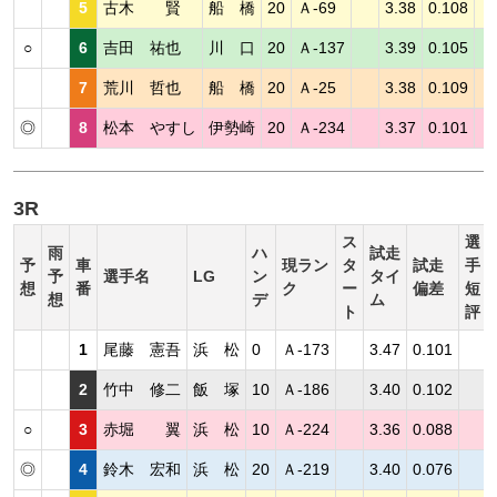
5
古木 賢
船 橋
20
Ａ-69
3.38
0.108
○
6
吉田 祐也
川 口
20
Ａ-137
3.39
0.105
7
荒川 哲也
船 橋
20
Ａ-25
3.38
0.109
◎
8
松本 やすし
伊勢崎
20
Ａ-234
3.37
0.101
3R
ス
選
雨
ハ
試走
予
車
現ラン
タ
試走
手
予
選手名
LG
ン
タイ
想
番
ク
ー
偏差
短
想
デ
ム
ト
評
1
尾藤 憲吾
浜 松
0
Ａ-173
3.47
0.101
2
竹中 修二
飯 塚
10
Ａ-186
3.40
0.102
○
3
赤堀 翼
浜 松
10
Ａ-224
3.36
0.088
◎
4
鈴木 宏和
浜 松
20
Ａ-219
3.40
0.076