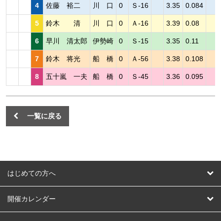
4
佐藤 裕二
川 口
0
Ｓ-16
3.35
0.084
5
鈴木 清
川 口
0
Ａ-16
3.39
0.08
6
早川 清太郎
伊勢崎
0
Ｓ-15
3.35
0.11
7
鈴木 将光
船 橋
0
Ａ-56
3.38
0.108
8
五十嵐 一夫
船 橋
0
Ｓ-45
3.36
0.095
一覧に戻る
はじめての方へ
はじめての方へ
開催カレンダー