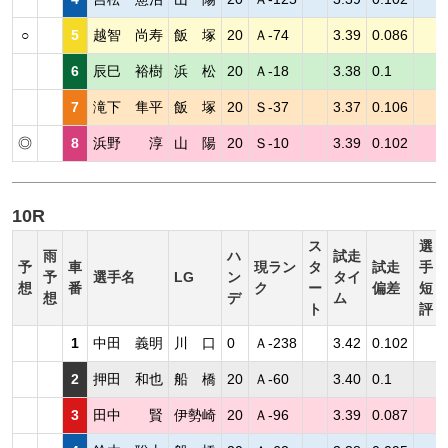
○
5
越智 尚寿
飯 塚
20
Ａ-74
3.39
0.086
6
辰巳 裕樹
浜 松
20
Ａ-18
3.38
0.1
7
滝下 隼平
飯 塚
20
Ｓ-37
3.37
0.106
◎
8
浜野 淳
山 陽
20
Ｓ-10
3.39
0.102
10R
ス
選
雨
ハ
試走
予
車
現ラン
タ
試走
手
予
選手名
LG
ン
タイ
想
番
ク
ー
偏差
短
想
デ
ム
ト
評
1
中田 義明
川 口
0
Ａ-238
3.42
0.102
2
押田 和也
船 橋
20
Ａ-60
3.40
0.1
3
田中 賢
伊勢崎
20
Ａ-96
3.39
0.087