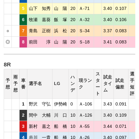
5
山下 知秀
山 陽
20
Ａ-71
3.40
0.107
6
牧瀬 嘉葵
飯 塚
20
Ａ-32
3.40
0.106
○
7
青島 正樹
浜 松
20
Ｓ-34
3.37
0.083
◎
8
前田 淳
山 陽
20
Ｓ-18
3.41
0.083
8R
ス
選
雨
ハ
試走
予
車
現ラン
タ
試走
手
予
選手名
LG
ン
タイ
想
番
ク
ー
偏差
短
想
デ
ム
ト
評
1
野沢 守弘
伊勢崎
0
Ａ-106
3.43
0.091
2
間中 大輔
川 口
10
Ａ-126
3.40
0.109
3
新村 嘉之
船 橋
10
Ａ-55
3.44
0.071
4
谷川 一貴
船 橋
10
Ａ-26
3.40
0.097