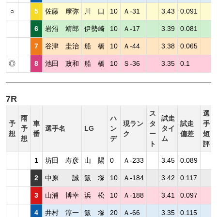
○
5
佐藤 摩弥
川 口
10
Ａ-31
3.43
0.091
6
岩沼 靖郎
伊勢崎
10
Ａ-17
3.39
0.081
7
谷津 圭治
船 橋
10
Ａ-44
3.38
0.065
◎
8
池田 政和
船 橋
10
Ｓ-36
3.35
0.1
7R
ス
選
雨
ハ
試走
予
車
現ラン
タ
試走
手
予
選手名
LG
ン
タイ
想
番
ク
ー
偏差
短
想
デ
ム
ト
評
1
坊田 寿彦
山 陽
0
Ａ-233
3.45
0.089
2
中原 誠
飯 塚
10
Ａ-184
3.42
0.117
3
山浦 博幸
浜 松
10
Ａ-188
3.41
0.097
4
井村 淳一
飯 塚
20
Ａ-66
3.35
0.115