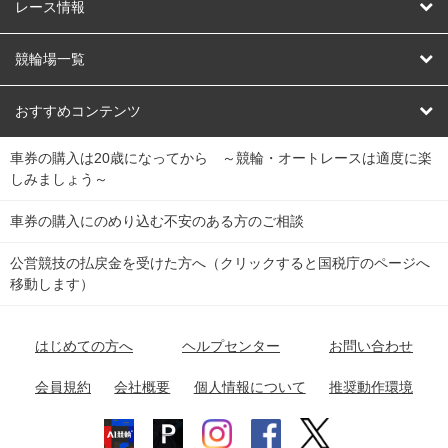
競輪
レース情報
オートレース
レース予想
競輪場一覧
競輪くじ
レース結果
北日本
函館競輪場
青森競輪場
いわき平競輪場
おすすめコンテンツ
車券の購入は20歳になってから ～競輪・オートレースは適度に楽
Dokanto!
キャリーオーバー一覧
関
競輪選手情報
弥彦競輪場
前橋競輪場
取手競輪場
宇都宮競輪場
しみましょう～
東
大宮競輪場
西武園競輪場
京王閣競輪場
立川競輪場
チャリロトプラザ
Perfecta Navi
車券の購入にのめり込む不安のある方のご相談
南
松戸競輪場
千葉競輪場
川崎競輪場
平塚競輪場
公営競技の払戻金を受けた方へ（クリックすると国税庁のページへ
netkeirin
関
移動します）
小田原競輪場
伊東競輪場
静岡競輪場
東
ケイリンガル
中
名古屋競輪場
岐阜競輪場
大垣競輪場
豊橋競輪場
はじめての方へ
ヘルプセンター
お問い合わせ
部
チャリレンジャー
富山競輪場
松阪競輪場
四日市競輪場
会員規約
会社概要
個人情報について
推奨動作環境
競輪場情報
近
福井競輪場
奈良競輪場
向日町競輪場
和歌山競輪場