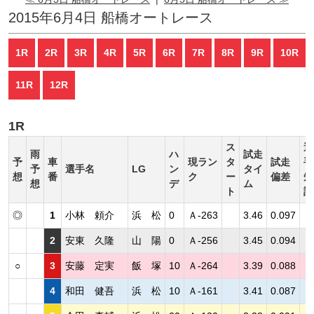
2015年6月4日 船橋オートレース
1R
2R
3R
4R
5R
6R
7R
8R
9R
10R
11R
12R
1R
ス
選
雨
ハ
試走
予
車
現ラン
タ
試走
手
予
選手名
LG
ン
タイ
想
番
ク
ー
偏差
短
想
デ
ム
ト
評
◎
1
小林 頼介
浜 松
0
Ａ-263
3.46
0.097
2
安東 久隆
山 陽
0
Ａ-256
3.45
0.094
○
3
安藤 定実
飯 塚
10
Ａ-264
3.39
0.088
4
和田 健吾
浜 松
10
Ａ-161
3.41
0.087