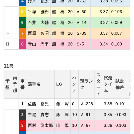
4
鈴木 聡太
船 橋
20
Ａ-62
3.38
0.095
5
平塚 雅樹
船 橋
20
Ａ-50
3.37
0.106
6
石井 大輔
船 橋
20
Ａ-14
3.37
0.089
○
7
西原 智昭
船 橋
20
Ｓ-39
3.37
0.087
◎
8
青山 周平
船 橋
20
Ｓ-5
3.34
0.109
11R
ス
選
雨
ハ
試走
予
車
現ラン
タ
試走
手
予
選手名
LG
ン
タイ
想
番
ク
ー
偏差
短
想
デ
ム
ト
評
1
佐藤 裕児
飯 塚
0
Ａ-228
3.38
0.101
2
中尾 貴志
飯 塚
10
Ａ-91
3.35
0.093
3
西村 龍太郎
山 陽
10
Ａ-67
3.36
0.103