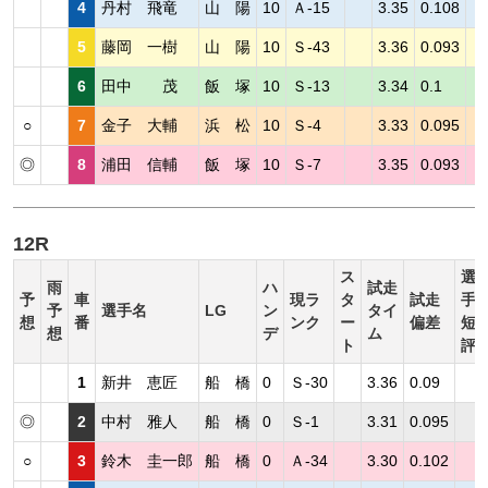
4
丹村 飛竜
山 陽
10
Ａ-15
3.35
0.108
5
藤岡 一樹
山 陽
10
Ｓ-43
3.36
0.093
6
田中 茂
飯 塚
10
Ｓ-13
3.34
0.1
○
7
金子 大輔
浜 松
10
Ｓ-4
3.33
0.095
◎
8
浦田 信輔
飯 塚
10
Ｓ-7
3.35
0.093
12R
ス
選
雨
ハ
試走
予
車
現ラ
タ
試走
手
予
選手名
LG
ン
タイ
想
番
ンク
ー
偏差
短
想
デ
ム
ト
評
1
新井 恵匠
船 橋
0
Ｓ-30
3.36
0.09
◎
2
中村 雅人
船 橋
0
Ｓ-1
3.31
0.095
○
3
鈴木 圭一郎
船 橋
0
Ａ-34
3.30
0.102