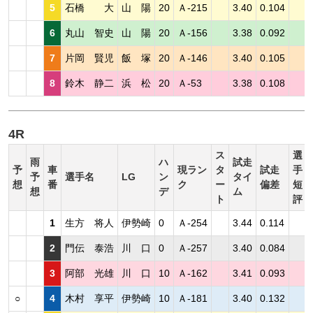
5
石橋 大
山 陽
20
Ａ-215
3.40
0.104
6
丸山 智史
山 陽
20
Ａ-156
3.38
0.092
7
片岡 賢児
飯 塚
20
Ａ-146
3.40
0.105
8
鈴木 静二
浜 松
20
Ａ-53
3.38
0.108
4R
ス
選
雨
ハ
試走
予
車
現ラン
タ
試走
手
予
選手名
LG
ン
タイ
想
番
ク
ー
偏差
短
想
デ
ム
ト
評
1
生方 将人
伊勢崎
0
Ａ-254
3.44
0.114
2
門伝 泰浩
川 口
0
Ａ-257
3.40
0.084
3
阿部 光雄
川 口
10
Ａ-162
3.41
0.093
○
4
木村 享平
伊勢崎
10
Ａ-181
3.40
0.132