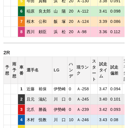
5
今田 真輔
浜 松
20
Ａ-130
3.38
0.091
6
稲原 良太郎
山 陽
20
Ａ-112
3.41
0.098
7
桜木 公和
飯 塚
20
Ａ-124
3.39
0.086
8
西川 頼臣
浜 松
20
Ａ-98
3.36
0.112
2R
ス
選
雨
ハ
試走
予
車
現ラン
タ
試走
手
予
選手名
LG
ン
タイ
想
番
ク
ー
偏差
短
想
デ
ム
ト
評
1
近藤 裕保
伊勢崎
0
Ａ-258
3.47
0.094
2
且元 滋紀
川 口
0
Ａ-245
3.40
0.101
3
北爪 勝義
伊勢崎
0
Ａ-239
3.42
0.093
4
木村 悦教
川 口
10
Ａ-246
3.43
0.08