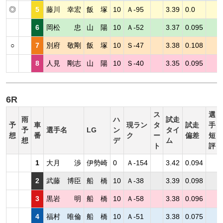
◎
5
藤川 幸宏
飯 塚
10
Ａ-95
3.39
0.0
6
岡松 忠
山 陽
10
Ａ-52
3.37
0.095
○
7
別府 敬剛
飯 塚
10
Ｓ-47
3.38
0.108
8
人見 剛志
山 陽
10
Ｓ-40
3.35
0.095
6R
ス
選
雨
ハ
試走
予
車
現ラン
タ
試走
手
予
選手名
LG
ン
タイ
想
番
ク
ー
偏差
短
想
デ
ム
ト
評
1
大月 渉
伊勢崎
0
Ａ-154
3.42
0.094
2
武藤 博臣
船 橋
10
Ａ-38
3.39
0.098
3
黒岩 明
船 橋
10
Ａ-58
3.38
0.096
4
福村 唯倫
船 橋
10
Ａ-51
3.38
0.075