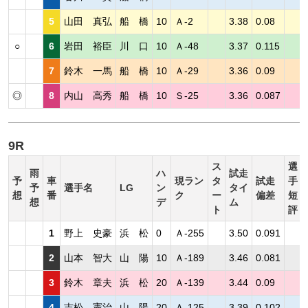
5
山田 真弘
船 橋
10
Ａ-2
3.38
0.08
○
6
岩田 裕臣
川 口
10
Ａ-48
3.37
0.115
7
鈴木 一馬
船 橋
10
Ａ-29
3.36
0.09
◎
8
内山 高秀
船 橋
10
Ｓ-25
3.36
0.087
9R
ス
選
雨
ハ
試走
予
車
現ラン
タ
試走
手
予
選手名
LG
ン
タイ
想
番
ク
ー
偏差
短
想
デ
ム
ト
評
1
野上 史豪
浜 松
0
Ａ-255
3.50
0.091
2
山本 智大
山 陽
10
Ａ-189
3.46
0.081
3
鈴木 章夫
浜 松
20
Ａ-139
3.44
0.09
4
吉松 憲治
山 陽
20
Ａ-125
3.39
0.102