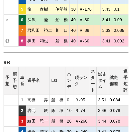
5
柳 泰樹
伊勢崎
30
Ａ-178
3.43
0.1
○
6
深沢 隆
船 橋
40
Ａ-80
3.41
0.09
7
君和田 裕二
川 口
40
Ａ-88
3.39
0.085
◎
8
押田 和也
船 橋
40
Ａ-60
3.41
0.092
9R
ス
選
雨
ハ
試走
予
車
現ラン
タ
試走
手
予
選手名
LG
ン
タイ
想
番
ク
ー
偏差
短
想
デ
ム
ト
評
1
高橋 昇
船 橋
0
Ｂ-95
3.51
0.084
2
岩元 毅
飯 塚
10
Ｂ-74
3.46
0.078
3
縫田 雅一
船 橋
20
Ａ-260
3.44
0.078
4
岩永 清文
山 陽
30
Ａ-240
3.41
0.076