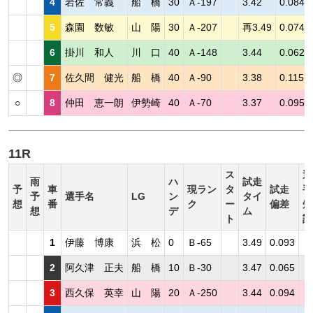
4
岩佐 常義
船 橋
30
Ａ-197
3.42
0.084
5
森園 数敏
山 陽
30
Ａ-207
再3.49
0.074
6
掛川 和人
川 口
40
Ａ-148
3.44
0.062
◎
7
佐久間 健光
船 橋
40
Ａ-90
3.38
0.115
○
8
仲田 恵一朗
伊勢崎
40
Ａ-70
3.37
0.095
11R
ス
選
雨
ハ
試走
予
車
現ラン
タ
試走
手
予
選手名
LG
ン
タイ
想
番
ク
ー
偏差
短
想
デ
ム
ト
評
1
伊藤 博康
浜 松
0
Ｂ-65
3.49
0.093
2
阿久津 正夫
船 橋
10
Ｂ-30
3.47
0.065
3
西久保 英幸
山 陽
20
Ａ-250
3.44
0.094