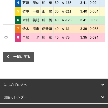
4
芝崎 茂信
船 橋
30
Ａ-168
3.41
0.09
5
竹中 一成
山 陽
30
Ａ-211
3.40
0.084
6
木村 義明
船 橋
40
Ａ-123
3.41
0.098
7
鈴木 清市
伊勢崎
40
Ａ-61
3.39
0.088
◎
8
早船 歩
船 橋
40
Ａ-75
3.35
0.094
一覧に戻る
はじめての方へ
はじめての方へ
開催カレンダー