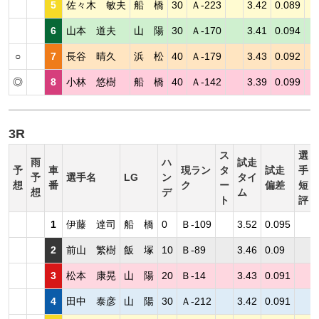
5
佐々木 敏夫
船 橋
30
Ａ-223
3.42
0.089
6
山本 道夫
山 陽
30
Ａ-170
3.41
0.094
○
7
長谷 晴久
浜 松
40
Ａ-179
3.43
0.092
◎
8
小林 悠樹
船 橋
40
Ａ-142
3.39
0.099
3R
ス
選
雨
ハ
試走
予
車
現ラン
タ
試走
手
予
選手名
LG
ン
タイ
想
番
ク
ー
偏差
短
想
デ
ム
ト
評
1
伊藤 達司
船 橋
0
Ｂ-109
3.52
0.095
2
前山 繁樹
飯 塚
10
Ｂ-89
3.46
0.09
3
松本 康晃
山 陽
20
Ｂ-14
3.43
0.091
4
田中 泰彦
山 陽
30
Ａ-212
3.42
0.091