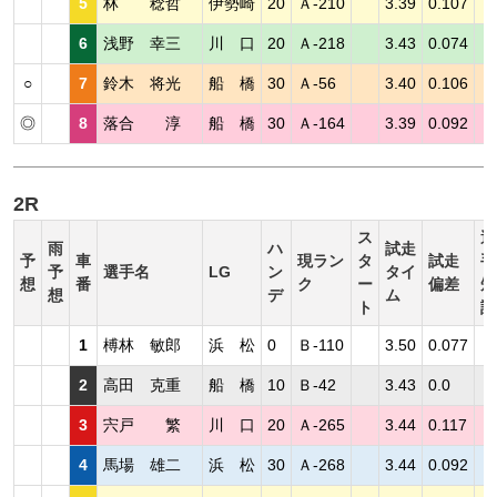
5
林 稔哲
伊勢崎
20
Ａ-210
3.39
0.107
6
浅野 幸三
川 口
20
Ａ-218
3.43
0.074
○
7
鈴木 将光
船 橋
30
Ａ-56
3.40
0.106
◎
8
落合 淳
船 橋
30
Ａ-164
3.39
0.092
2R
ス
選
雨
ハ
試走
予
車
現ラン
タ
試走
手
予
選手名
LG
ン
タイ
想
番
ク
ー
偏差
短
想
デ
ム
ト
評
1
榑林 敏郎
浜 松
0
Ｂ-110
3.50
0.077
2
高田 克重
船 橋
10
Ｂ-42
3.43
0.0
3
宍戸 繁
川 口
20
Ａ-265
3.44
0.117
4
馬場 雄二
浜 松
30
Ａ-268
3.44
0.092