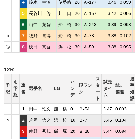
4
鈴木 幸治
伊勢崎
20
Ａ-177
3.46
0.099
5
長谷川 啓
川 口
20
Ａ-157
3.42
0.086
6
山中 充智
船 橋
30
Ａ-243
3.39
0.098
○
7
牧野 貴博
船 橋
30
Ａ-73
3.38
0.102
◎
8
浅田 真吾
浜 松
30
Ａ-59
3.38
0.095
12R
ス
選
雨
ハ
試走
予
車
現ラン
タ
試走
手
予
選手名
LG
ン
タイ
想
番
ク
ー
偏差
短
想
デ
ム
ト
評
1
田中 雅文
船 橋
0
Ｂ-54
3.47
0.093
○
2
片岡 信之
浜 松
10
Ｂ-7
3.45
0.104
3
仲野 秀哉
飯 塚
20
Ｂ-28
3.44
0.084