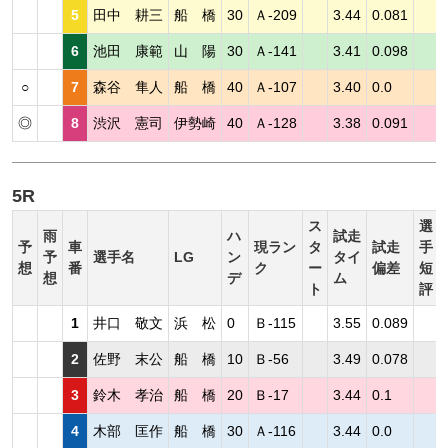
5
田中 耕三
船 橋
30
Ａ-209
3.44
0.081
6
池田 康範
山 陽
30
Ａ-141
3.41
0.098
○
7
森谷 隼人
船 橋
40
Ａ-107
3.40
0.0
◎
8
渋沢 憲司
伊勢崎
40
Ａ-128
3.38
0.091
5R
ス
選
雨
ハ
試走
予
車
現ラン
タ
試走
手
予
選手名
LG
ン
タイ
想
番
ク
ー
偏差
短
想
デ
ム
ト
評
1
井口 敬文
浜 松
0
Ｂ-115
3.55
0.089
2
佐野 末公
船 橋
10
Ｂ-56
3.49
0.078
3
鈴木 孝治
船 橋
20
Ｂ-17
3.44
0.1
4
木部 匡作
船 橋
30
Ａ-116
3.44
0.0