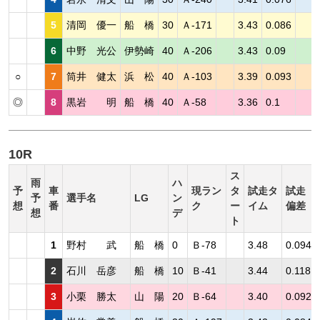
5
清岡 優一
船 橋
30
Ａ-171
3.43
0.086
6
中野 光公
伊勢崎
40
Ａ-206
3.43
0.09
○
7
筒井 健太
浜 松
40
Ａ-103
3.39
0.093
◎
8
黒岩 明
船 橋
40
Ａ-58
3.36
0.1
10R
ス
雨
ハ
予
車
現ラン
タ
試走タ
試走
予
選手名
LG
ン
想
番
ク
ー
イム
偏差
想
デ
ト
1
野村 武
船 橋
0
Ｂ-78
3.48
0.094
2
石川 岳彦
船 橋
10
Ｂ-41
3.44
0.118
3
小栗 勝太
山 陽
20
Ｂ-64
3.40
0.092