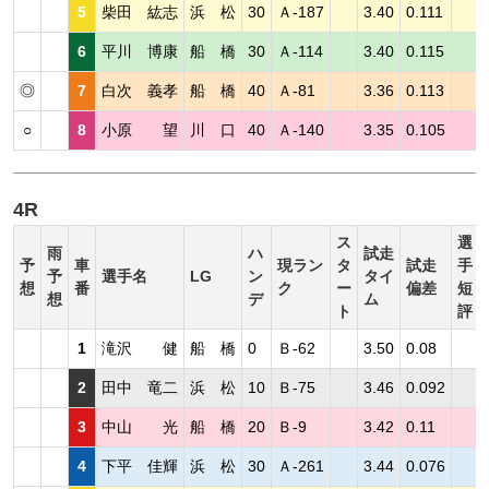
5
柴田 紘志
浜 松
30
Ａ-187
3.40
0.111
6
平川 博康
船 橋
30
Ａ-114
3.40
0.115
◎
7
白次 義孝
船 橋
40
Ａ-81
3.36
0.113
○
8
小原 望
川 口
40
Ａ-140
3.35
0.105
4R
ス
選
雨
ハ
試走
予
車
現ラン
タ
試走
手
予
選手名
LG
ン
タイ
想
番
ク
ー
偏差
短
想
デ
ム
ト
評
1
滝沢 健
船 橋
0
Ｂ-62
3.50
0.08
2
田中 竜二
浜 松
10
Ｂ-75
3.46
0.092
3
中山 光
船 橋
20
Ｂ-9
3.42
0.11
4
下平 佳輝
浜 松
30
Ａ-261
3.44
0.076