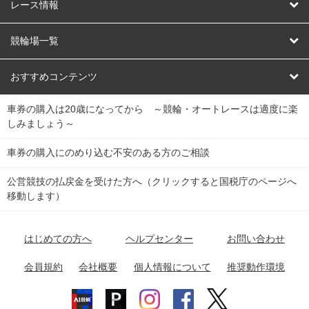
競輪
レース情報
オートレース
レース予想
競輪場一覧
競輪くじ
レース結果
北日本
函館競輪場
青森競輪場
いわき平競輪場
おすすめコンテンツ
車券の購入は20歳になってから ～競輪・オートレースは適度に楽
Dokanto!
キャリーオーバー一覧
関
競輪選手情報
弥彦競輪場
前橋競輪場
取手競輪場
宇都宮競輪場
しみましょう～
東
大宮競輪場
西武園競輪場
京王閣競輪場
立川競輪場
チャリロトプラザ
Perfecta Navi
車券の購入にのめり込む不安のある方のご相談
南
松戸競輪場
千葉競輪場
川崎競輪場
平塚競輪場
公営競技の払戻金を受けた方へ（クリックすると国税庁のページへ
netkeirin
関
移動します）
小田原競輪場
伊東競輪場
静岡競輪場
東
ケイリンガル
中
名古屋競輪場
岐阜競輪場
大垣競輪場
豊橋競輪場
はじめての方へ
ヘルプセンター
お問い合わせ
部
チャリレンジャー
富山競輪場
松阪競輪場
四日市競輪場
会員規約
会社概要
個人情報について
推奨動作環境
競輪場情報
近
福井競輪場
奈良競輪場
向日町競輪場
和歌山競輪場