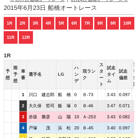
2015年6月23日 船橋オートレース
1R
2R
3R
4R
5R
6R
7R
8R
9R
10R
11R
12R
1R
ス
選
雨
ハ
試走
予
車
現ラン
タ
試走
手
予
選手名
LG
ン
タイ
想
番
ク
ー
偏差
短
想
デ
ム
ト
評
1
川口 建志郎
船 橋
0
Ｂ-73
3.43
0.097
2
大久保 哲司
飯 塚
0
Ｂ-46
3.47
0.071
3
赤坂 勝彦
山 陽
10
Ａ-253
3.43
0.082
4
戸塚 茂
浜 松
20
Ｂ-45
3.40
0.097