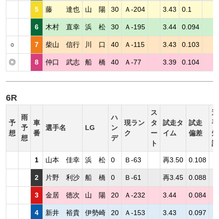
5
藤 達也
山 陽
30
Ａ-204
3.43
0.1
6
木村 直幸
浜 松
30
Ａ-195
3.44
0.094
○
7
柴山 信行
川 口
40
Ａ-115
3.43
0.103
◎
8
仲口 武志
船 橋
40
Ａ-77
3.39
0.104
6R
ス
選
雨
ハ
予
車
現ラン
タ
試走タ
試走
手
予
選手名
LG
ン
想
番
ク
ー
イム
偏差
短
想
デ
ト
評
1
山本 佳幸
浜 松
0
Ｂ-63
再3.50
0.108
2
片野 利沙
船 橋
0
Ｂ-61
再3.45
0.088
3
金居 徳次
山 陽
20
Ａ-232
3.44
0.084
4
新井 裕貴
伊勢崎
20
Ａ-153
3.43
0.097