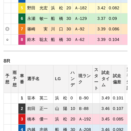
5
野田 光宏
浜 松
20
Ａ-182
3.42
0.082
6
永瀬 敏一
船 橋
30
Ａ-129
3.37
0.09
◎
7
篠崎 実
川 口
30
Ａ-92
3.39
0.086
○
8
鈴木 聡太
船 橋
30
Ａ-62
3.39
0.104
8R
ス
選
雨
ハ
試走
予
車
現ラン
タ
試走
手
予
選手名
LG
ン
タイ
想
番
ク
ー
偏差
短
想
デ
ム
ト
評
1
笹本 英二
浜 松
0
Ｂ-90
3.49
0.101
2
前田 正一
山 陽
10
Ｂ-88
3.46
0.107
3
橋本 優一
浜 松
20
Ａ-192
3.45
0.085
4
内越 忠徳
船 橋
30
Ａ-208
3.46
0.092