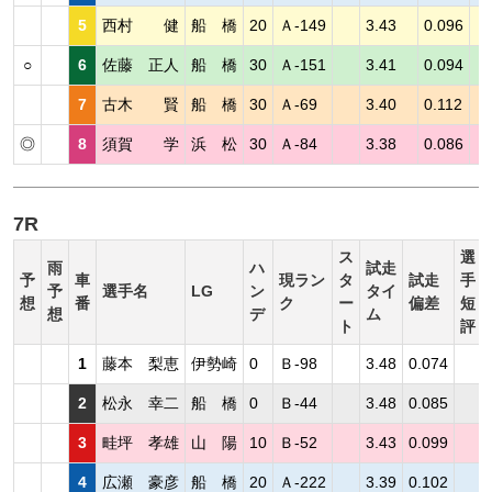
5
西村 健
船 橋
20
Ａ-149
3.43
0.096
○
6
佐藤 正人
船 橋
30
Ａ-151
3.41
0.094
7
古木 賢
船 橋
30
Ａ-69
3.40
0.112
◎
8
須賀 学
浜 松
30
Ａ-84
3.38
0.086
7R
ス
選
雨
ハ
試走
予
車
現ラン
タ
試走
手
予
選手名
LG
ン
タイ
想
番
ク
ー
偏差
短
想
デ
ム
ト
評
1
藤本 梨恵
伊勢崎
0
Ｂ-98
3.48
0.074
2
松永 幸二
船 橋
0
Ｂ-44
3.48
0.085
3
畦坪 孝雄
山 陽
10
Ｂ-52
3.43
0.099
4
広瀬 豪彦
船 橋
20
Ａ-222
3.39
0.102