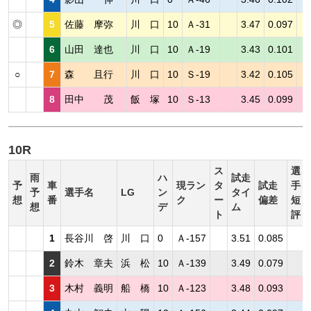
◎
5
佐藤 摩弥
川 口
10
Ａ-31
3.47
0.097
6
山田 達也
川 口
10
Ａ-19
3.43
0.101
○
7
森 且行
川 口
10
Ｓ-19
3.42
0.105
8
田中 茂
飯 塚
10
Ｓ-13
3.45
0.099
10R
ス
選
雨
ハ
試走
予
車
現ラン
タ
試走
手
予
選手名
LG
ン
タイ
想
番
ク
ー
偏差
短
想
デ
ム
ト
評
1
長谷川 啓
川 口
0
Ａ-157
3.51
0.085
2
鈴木 章夫
浜 松
10
Ａ-139
3.49
0.079
3
木村 義明
船 橋
10
Ａ-123
3.48
0.093