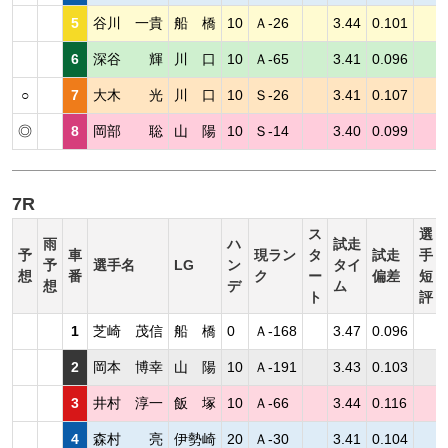
5
谷川 一貴
船 橋
10
Ａ-26
3.44
0.101
6
深谷 輝
川 口
10
Ａ-65
3.41
0.096
○
7
大木 光
川 口
10
Ｓ-26
3.41
0.107
◎
8
岡部 聡
山 陽
10
Ｓ-14
3.40
0.099
7R
ス
選
雨
ハ
試走
予
車
現ラン
タ
試走
手
予
選手名
LG
ン
タイ
想
番
ク
ー
偏差
短
想
デ
ム
ト
評
1
芝崎 茂信
船 橋
0
Ａ-168
3.47
0.096
2
岡本 博幸
山 陽
10
Ａ-191
3.43
0.103
3
井村 淳一
飯 塚
10
Ａ-66
3.44
0.116
4
森村 亮
伊勢崎
20
Ａ-30
3.41
0.104