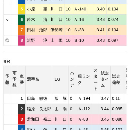
5
小原 望
川 口
10
Ａ-140
3.40
0.104
○
6
鈴木 清
川 口
10
Ａ-16
3.43
0.074
7
田村 治郎
伊勢崎
10
Ｓ-38
3.41
0.104
◎
8
浜野 淳
山 陽
10
Ｓ-10
3.43
0.097
9R
ス
選
雨
ハ
試走
予
車
現ラン
タ
試走
手
予
選手名
LG
ン
タイ
想
番
ク
ー
偏差
短
想
デ
ム
ト
評
1
田島 敏徳
飯 塚
0
Ａ-194
3.47
0.11
2
稲原 良太郎
山 陽
0
Ａ-112
3.44
0.095
3
君和田 裕二
川 口
0
Ａ-88
3.45
0.088
4
影山 伸
川 口
0
Ａ-46
3.46
0.102