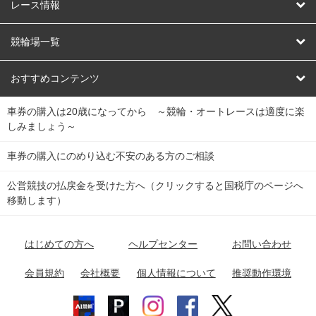
競輪
レース情報
オートレース
レース予想
競輪場一覧
競輪くじ
レース結果
北日本
函館競輪場
青森競輪場
いわき平競輪場
おすすめコンテンツ
車券の購入は20歳になってから ～競輪・オートレースは適度に楽
Dokanto!
キャリーオーバー一覧
関
競輪選手情報
弥彦競輪場
前橋競輪場
取手競輪場
宇都宮競輪場
しみましょう～
東
大宮競輪場
西武園競輪場
京王閣競輪場
立川競輪場
チャリロトプラザ
Perfecta Navi
車券の購入にのめり込む不安のある方のご相談
南
松戸競輪場
千葉競輪場
川崎競輪場
平塚競輪場
公営競技の払戻金を受けた方へ（クリックすると国税庁のページへ
netkeirin
関
移動します）
小田原競輪場
伊東競輪場
静岡競輪場
東
ケイリンガル
中
名古屋競輪場
岐阜競輪場
大垣競輪場
豊橋競輪場
はじめての方へ
ヘルプセンター
お問い合わせ
部
チャリレンジャー
富山競輪場
松阪競輪場
四日市競輪場
会員規約
会社概要
個人情報について
推奨動作環境
競輪場情報
近
福井競輪場
奈良競輪場
向日町競輪場
和歌山競輪場