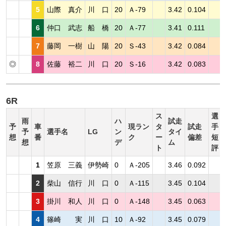
5
山際 真介
川 口
20
Ａ-79
3.42
0.104
6
仲口 武志
船 橋
20
Ａ-77
3.41
0.111
7
藤岡 一樹
山 陽
20
Ｓ-43
3.42
0.084
◎
8
佐藤 裕二
川 口
20
Ｓ-16
3.42
0.083
6R
ス
選
雨
ハ
試走
予
車
現ラン
タ
試走
手
予
選手名
LG
ン
タイ
想
番
ク
ー
偏差
短
想
デ
ム
ト
評
1
笠原 三義
伊勢崎
0
Ａ-205
3.46
0.092
2
柴山 信行
川 口
0
Ａ-115
3.45
0.104
3
掛川 和人
川 口
0
Ａ-148
3.45
0.063
4
篠崎 実
川 口
10
Ａ-92
3.45
0.079