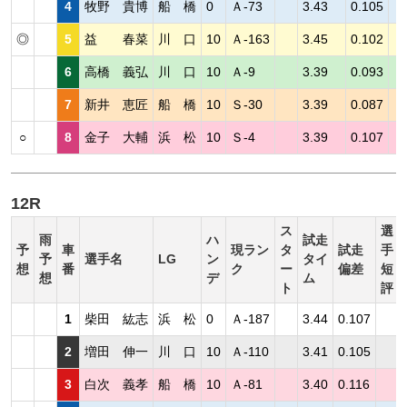
4
牧野 貴博
船 橋
0
Ａ-73
3.43
0.105
◎
5
益 春菜
川 口
10
Ａ-163
3.45
0.102
6
高橋 義弘
川 口
10
Ａ-9
3.39
0.093
7
新井 恵匠
船 橋
10
Ｓ-30
3.39
0.087
○
8
金子 大輔
浜 松
10
Ｓ-4
3.39
0.107
12R
ス
選
雨
ハ
試走
予
車
現ラン
タ
試走
手
予
選手名
LG
ン
タイ
想
番
ク
ー
偏差
短
想
デ
ム
ト
評
1
柴田 紘志
浜 松
0
Ａ-187
3.44
0.107
2
増田 伸一
川 口
10
Ａ-110
3.41
0.105
3
白次 義孝
船 橋
10
Ａ-81
3.40
0.116