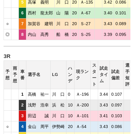
5
高塚 義明
川 口
20
Ａ-135
3.42
0.086
6
西村 龍太郎
山 陽
20
Ａ-67
3.40
0.101
○
7
加賀谷 建明
川 口
20
Ｓ-27
3.43
0.089
◎
8
内山 高秀
船 橋
20
Ｓ-25
3.39
0.095
3R
ス
選
雨
ハ
試走
予
車
現ラン
タ
試走
手
予
選手名
LG
ン
タイ
想
番
ク
ー
偏差
短
想
デ
ム
ト
評
1
高橋 祐一
川 口
0
Ａ-196
3.44
0.107
2
浅野 浩幸
浜 松
10
Ａ-200
3.43
0.097
3
田辺 誠
川 口
10
Ａ-101
3.41
0.103
○
4
金山 周平
伊勢崎
20
Ａ-54
3.43
0.086