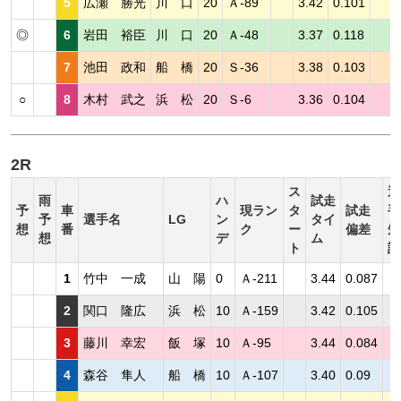
5
広瀬 勝光
川 口
20
Ａ-89
3.42
0.101
◎
6
岩田 裕臣
川 口
20
Ａ-48
3.37
0.118
7
池田 政和
船 橋
20
Ｓ-36
3.38
0.103
○
8
木村 武之
浜 松
20
Ｓ-6
3.36
0.104
2R
ス
選
雨
ハ
試走
予
車
現ラン
タ
試走
手
予
選手名
LG
ン
タイ
想
番
ク
ー
偏差
短
想
デ
ム
ト
評
1
竹中 一成
山 陽
0
Ａ-211
3.44
0.087
2
関口 隆広
浜 松
10
Ａ-159
3.42
0.105
3
藤川 幸宏
飯 塚
10
Ａ-95
3.44
0.084
4
森谷 隼人
船 橋
10
Ａ-107
3.40
0.09