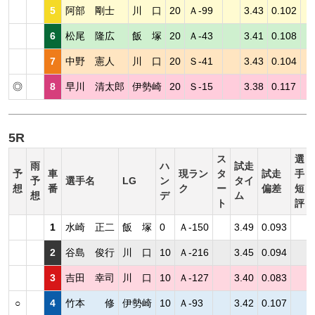
5
阿部 剛士
川 口
20
Ａ-99
3.43
0.102
6
松尾 隆広
飯 塚
20
Ａ-43
3.41
0.108
7
中野 憲人
川 口
20
Ｓ-41
3.43
0.104
◎
8
早川 清太郎
伊勢崎
20
Ｓ-15
3.38
0.117
5R
ス
選
雨
ハ
試走
予
車
現ラン
タ
試走
手
予
選手名
LG
ン
タイ
想
番
ク
ー
偏差
短
想
デ
ム
ト
評
1
水崎 正二
飯 塚
0
Ａ-150
3.49
0.093
2
谷島 俊行
川 口
10
Ａ-216
3.45
0.094
3
吉田 幸司
川 口
10
Ａ-127
3.40
0.083
○
4
竹本 修
伊勢崎
10
Ａ-93
3.42
0.107