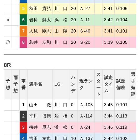
5
秋田 貴弘
川 口
20
Ａ-27
3.41
0.106
○
6
岩科 鮮太
浜 松
20
Ａ-11
3.42
0.104
7
人見 剛志
山 陽
20
Ｓ-40
3.41
0.101
◎
8
若井 友和
川 口
20
Ｓ-20
3.39
0.105
8R
ス
選
雨
ハ
試走
予
車
現ラン
タ
試走
手
予
選手名
LG
ン
タイ
想
番
ク
ー
偏差
短
想
デ
ム
ト
評
1
山田 徹
川 口
0
Ａ-105
3.45
0.101
2
平川 博康
船 橋
0
Ａ-114
3.44
0.113
3
桜井 厚志
浜 松
0
Ａ-24
3.46
0.119
4
吉田 祐也
川 口
10
Ａ-137
3.42
0.102