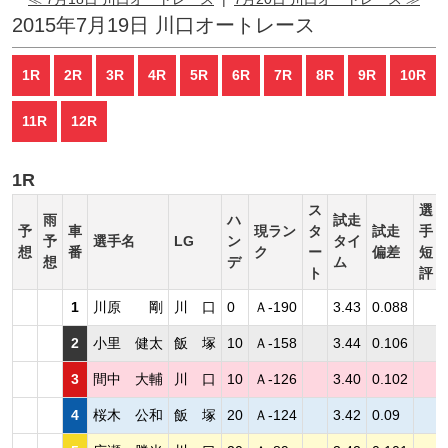
2015年7月19日 川口オートレース
1R
2R
3R
4R
5R
6R
7R
8R
9R
10R
11R
12R
1R
ス
選
雨
ハ
試走
予
車
現ラン
タ
試走
手
予
選手名
LG
ン
タイ
想
番
ク
ー
偏差
短
想
デ
ム
ト
評
1
川原 剛
川 口
0
Ａ-190
3.43
0.088
2
小里 健太
飯 塚
10
Ａ-158
3.44
0.106
3
間中 大輔
川 口
10
Ａ-126
3.40
0.102
4
桜木 公和
飯 塚
20
Ａ-124
3.42
0.09