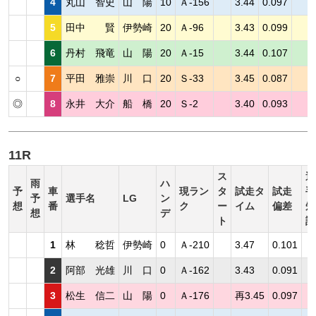
4
丸山 智史
山 陽
10
Ａ-156
3.44
0.097
5
田中 賢
伊勢崎
20
Ａ-96
3.43
0.099
6
丹村 飛竜
山 陽
20
Ａ-15
3.44
0.107
○
7
平田 雅崇
川 口
20
Ｓ-33
3.45
0.087
◎
8
永井 大介
船 橋
20
Ｓ-2
3.40
0.093
11R
ス
選
雨
ハ
予
車
現ラン
タ
試走タ
試走
手
予
選手名
LG
ン
想
番
ク
ー
イム
偏差
短
想
デ
ト
評
1
林 稔哲
伊勢崎
0
Ａ-210
3.47
0.101
2
阿部 光雄
川 口
0
Ａ-162
3.43
0.091
3
松生 信二
山 陽
0
Ａ-176
再3.45
0.097