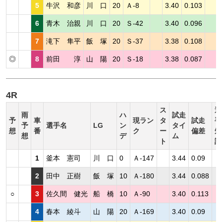
5
牛沢 和彦
川 口
20
Ａ-8
3.40
0.103
6
青木 治親
川 口
20
Ｓ-42
3.40
0.096
7
滝下 隼平
飯 塚
20
Ｓ-37
3.38
0.108
◎
8
前田 淳
山 陽
20
Ｓ-18
3.38
0.087
4R
ス
選
雨
ハ
試走
予
車
現ラン
タ
試走
手
予
選手名
LG
ン
タイ
想
番
ク
ー
偏差
短
想
デ
ム
ト
評
1
釜本 憲司
川 口
0
Ａ-147
3.44
0.09
2
田中 正樹
飯 塚
10
Ａ-180
3.44
0.088
○
3
佐久間 健光
船 橋
10
Ａ-90
3.40
0.113
4
春本 綾斗
山 陽
20
Ａ-169
3.40
0.09