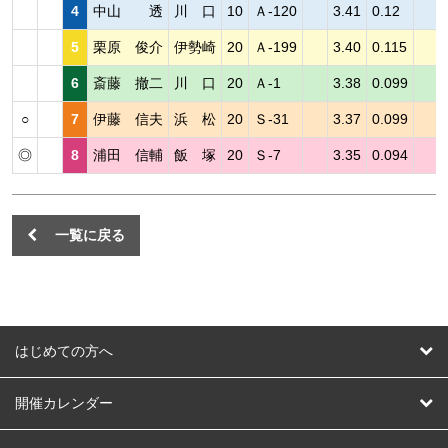
4
中山 透
川 口
10
Ａ-120
3.41
0.12
5
栗原 俊介
伊勢崎
20
Ａ-199
3.40
0.115
6
斎藤 撤二
川 口
20
Ａ-1
3.38
0.099
○
7
伊藤 信夫
浜 松
20
Ｓ-31
3.37
0.099
◎
8
浦田 信輔
飯 塚
20
Ｓ-7
3.35
0.094
一覧に戻る
はじめての方へ
はじめての方へ
開催カレンダー