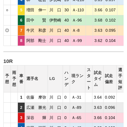
○
5
増田 伸一
川 口
30
Ａ-110
3.66
0.107
6
田中 賢
伊勢崎
40
Ａ-96
3.68
0.102
◎
7
牛沢 和彦
川 口
40
Ａ-8
3.63
0.095
8
阿部 剛士
川 口
40
Ａ-99
3.62
0.104
10R
ス
選
雨
ハ
試走
予
車
現ラン
タ
試走
手
予
選手名
LG
ン
タイ
想
番
ク
ー
偏差
短
想
デ
ム
ト
評
1
佐藤 摩弥
川 口
0
Ａ-31
3.64
0.092
2
広瀬 勝光
川 口
0
Ａ-89
3.63
0.096
3
深谷 輝
川 口
0
Ａ-65
3.66
0.104