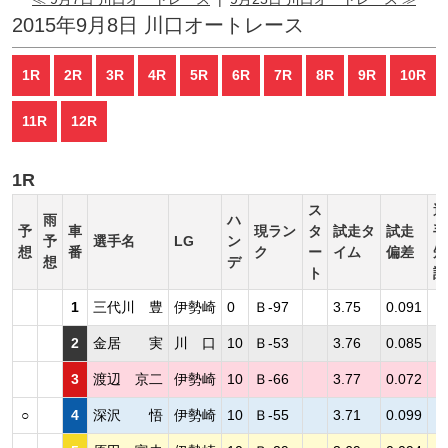
2015年9月8日 川口オートレース
1R
2R
3R
4R
5R
6R
7R
8R
9R
10R
11R
12R
1R
ス
選
雨
ハ
予
車
現ラン
タ
試走タ
試走
手
予
選手名
LG
ン
想
番
ク
ー
イム
偏差
短
想
デ
ト
評
1
三代川 豊
伊勢崎
0
Ｂ-97
3.75
0.091
2
金居 実
川 口
10
Ｂ-53
3.76
0.085
3
渡辺 京二
伊勢崎
10
Ｂ-66
3.77
0.072
○
4
深沢 悟
伊勢崎
10
Ｂ-55
3.71
0.099