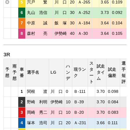
◎
5
宍戸 繁
川 口
20
Ａ-265
3.65
0.109
6
丸山 浩信
川 口
30
Ａ-252
3.73
0.092
7
中原 誠
飯 塚
30
Ａ-184
3.64
0.104
8
森村 亮
伊勢崎
40
Ａ-30
3.64
0.105
3R
ス
選
雨
ハ
試走
予
車
現ラン
タ
試走
手
予
選手名
LG
ン
タイ
想
番
ク
ー
偏差
短
想
デ
ム
ト
評
1
関根 渡
川 口
0
Ｂ-111
3.70
0.098
2
野崎 利明
伊勢崎
10
Ｂ-39
3.70
0.084
3
岡崎 秀二
川 口
10
Ｂ-20
3.70
0.083
4
塚本 浩司
川 口
20
Ａ-231
3.66
0.111