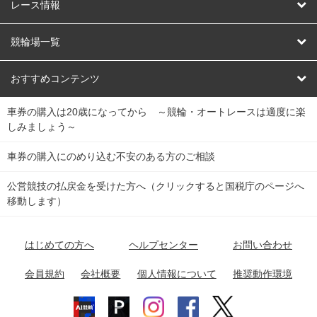
競輪
レース情報
オートレース
レース予想
競輪場一覧
競輪くじ
レース結果
北日本
函館競輪場
青森競輪場
いわき平競輪場
おすすめコンテンツ
車券の購入は20歳になってから ～競輪・オートレースは適度に楽
Dokanto!
キャリーオーバー一覧
関
競輪選手情報
弥彦競輪場
前橋競輪場
取手競輪場
宇都宮競輪場
しみましょう～
東
大宮競輪場
西武園競輪場
京王閣競輪場
立川競輪場
チャリロトプラザ
Perfecta Navi
車券の購入にのめり込む不安のある方のご相談
南
松戸競輪場
千葉競輪場
川崎競輪場
平塚競輪場
公営競技の払戻金を受けた方へ（クリックすると国税庁のページへ
netkeirin
関
移動します）
小田原競輪場
伊東競輪場
静岡競輪場
東
ケイリンガル
中
名古屋競輪場
岐阜競輪場
大垣競輪場
豊橋競輪場
はじめての方へ
ヘルプセンター
お問い合わせ
部
チャリレンジャー
富山競輪場
松阪競輪場
四日市競輪場
会員規約
会社概要
個人情報について
推奨動作環境
競輪場情報
近
福井競輪場
奈良競輪場
向日町競輪場
和歌山競輪場