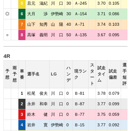
5
且元 滋紀
川 口
30
Ａ-245
3.70
0.105
◎
6
大月 渉
伊勢崎
30
Ａ-154
3.71
0.086
7
山下 知秀
山 陽
40
Ａ-71
3.74
0.103
○
8
高塚 義明
川 口
50
Ａ-135
3.67
0.095
4R
ス
選
雨
ハ
試走
予
車
現ラン
タ
試走
手
予
選手名
LG
ン
タイ
想
番
ク
ー
偏差
短
想
デ
ム
ト
評
1
松尾 俊夫
川 口
0
Ｂ-81
3.78
0.079
2
永井 和幸
川 口
0
Ｂ-87
3.77
0.099
3
鈴木 健
川 口
0
Ｂ-77
3.75
0.059
4
岩井 寛
伊勢崎
0
Ｂ-15
3.77
0.092