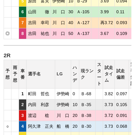
5
原田 富夫
伊勢崎
10
Ｂ-29
3.69
0.094
6
山田 徹
川 口
30
Ａ-105
3.99
0.11
7
吉田 幸司
川 口
40
Ａ-127
再3.72
0.093
◎
8
吉田 祐也
川 口
50
Ａ-137
3.67
0.109
2R
ス
選
雨
ハ
試走
予
車
現ラン
タ
試走
手
予
選手名
LG
ン
タイ
想
番
ク
ー
偏差
短
想
デ
ム
ト
評
1
町田 哲也
伊勢崎
0
Ｂ-68
3.82
0.097
2
内田 利彦
伊勢崎
10
Ｂ-35
3.73
0.105
3
渡辺 稔
川 口
20
Ｂ-38
3.72
0.091
○
4
阿久津 正夫
船 橋
20
Ｂ-30
3.73
0.068