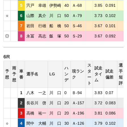
5
宍戸 幸雄
伊勢崎
40
Ａ-68
3.85
0.091
○
6
山際 真介
川 口
50
Ａ-79
3.73
0.102
7
岩田 行雄
船 橋
50
Ｓ-46
3.67
0.101
◎
8
永冨 高志
飯 塚
50
Ｓ-29
3.67
0.092
6R
ス
選
雨
ハ
試走
予
車
現ラン
タ
試走
手
予
選手名
LG
ン
タイ
想
番
ク
ー
偏差
短
想
デ
ム
ト
評
1
八木 一之
川 口
0
Ｂ-94
3.83
0.07
2
長谷川 啓
川 口
20
Ａ-157
3.72
0.083
3
高橋 祐一
川 口
20
Ａ-196
3.81
0.086
○
4
間中 大輔
川 口
30
Ａ-126
3.79
0.102