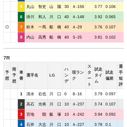
5
丸山 智史
山 陽
30
Ａ-156
3.77
0.106
6
掛川 和人
川 口
40
Ａ-148
3.92
0.065
◎
7
鈴木 一馬
船 橋
40
Ａ-29
3.76
0.107
8
内山 高秀
船 橋
40
Ｓ-25
3.81
0.102
7R
ス
選
雨
ハ
試走
予
車
現ラン
タ
試走
手
予
選手名
LG
ン
タイ
想
番
ク
ー
偏差
短
想
デ
ム
ト
評
1
清水 右也
川 口
0
Ｂ-16
3.79
0.097
2
高石 光将
川 口
10
Ａ-237
3.74
0.107
3
宮地 朗
飯 塚
10
Ａ-242
3.94
0.092
4
石井 大志
川 口
10
Ａ-227
3.78
0.1