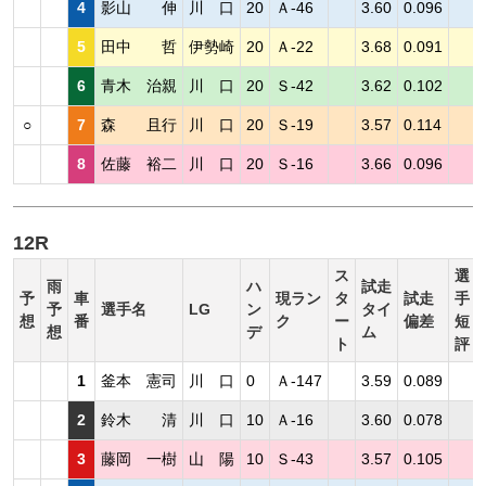
4
影山 伸
川 口
20
Ａ-46
3.60
0.096
5
田中 哲
伊勢崎
20
Ａ-22
3.68
0.091
6
青木 治親
川 口
20
Ｓ-42
3.62
0.102
○
7
森 且行
川 口
20
Ｓ-19
3.57
0.114
8
佐藤 裕二
川 口
20
Ｓ-16
3.66
0.096
12R
ス
選
雨
ハ
試走
予
車
現ラン
タ
試走
手
予
選手名
LG
ン
タイ
想
番
ク
ー
偏差
短
想
デ
ム
ト
評
1
釜本 憲司
川 口
0
Ａ-147
3.59
0.089
2
鈴木 清
川 口
10
Ａ-16
3.60
0.078
3
藤岡 一樹
山 陽
10
Ｓ-43
3.57
0.105