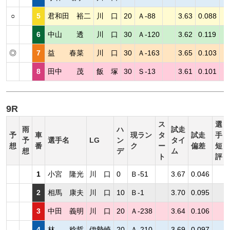
○
5
君和田 裕二
川 口
20
Ａ-88
3.63
0.088
6
中山 透
川 口
30
Ａ-120
3.62
0.119
◎
7
益 春菜
川 口
30
Ａ-163
3.65
0.103
8
田中 茂
飯 塚
30
Ｓ-13
3.61
0.101
9R
ス
選
雨
ハ
試走
予
車
現ラン
タ
試走
手
予
選手名
LG
ン
タイ
想
番
ク
ー
偏差
短
想
デ
ム
ト
評
1
小宮 隆光
川 口
0
Ｂ-51
3.67
0.046
2
相馬 康夫
川 口
10
Ｂ-1
3.70
0.095
3
中田 義明
川 口
20
Ａ-238
3.64
0.106
4
林 稔哲
伊勢崎
20
Ａ-210
3.69
0.097