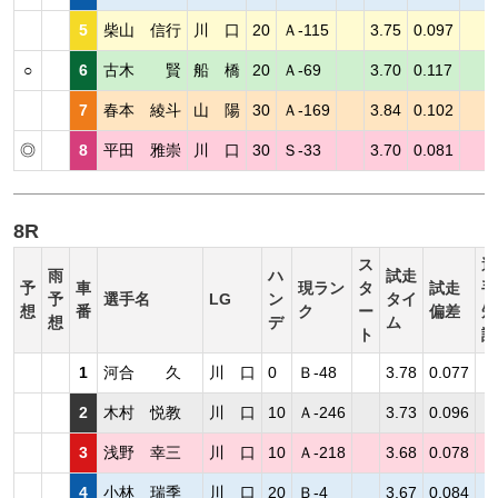
5
柴山 信行
川 口
20
Ａ-115
3.75
0.097
○
6
古木 賢
船 橋
20
Ａ-69
3.70
0.117
7
春本 綾斗
山 陽
30
Ａ-169
3.84
0.102
◎
8
平田 雅崇
川 口
30
Ｓ-33
3.70
0.081
8R
ス
選
雨
ハ
試走
予
車
現ラン
タ
試走
手
予
選手名
LG
ン
タイ
想
番
ク
ー
偏差
短
想
デ
ム
ト
評
1
河合 久
川 口
0
Ｂ-48
3.78
0.077
2
木村 悦教
川 口
10
Ａ-246
3.73
0.096
3
浅野 幸三
川 口
10
Ａ-218
3.68
0.078
4
小林 瑞季
川 口
20
Ｂ-4
3.67
0.084