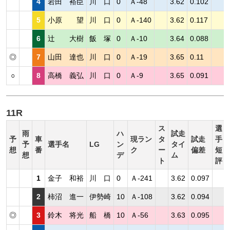
4
岩田 裕臣
川 口
0
Ａ-48
3.62
0.102
5
小原 望
川 口
0
Ａ-140
3.62
0.117
6
辻 大樹
飯 塚
0
Ａ-10
3.64
0.088
◎
7
山田 達也
川 口
0
Ａ-19
3.65
0.11
○
8
高橋 義弘
川 口
0
Ａ-9
3.65
0.091
11R
ス
選
雨
ハ
試走
予
車
現ラン
タ
試走
手
予
選手名
LG
ン
タイ
想
番
ク
ー
偏差
短
想
デ
ム
ト
評
1
金子 和裕
川 口
0
Ａ-241
3.62
0.097
2
柿沼 進一
伊勢崎
10
Ａ-108
3.62
0.094
◎
3
鈴木 将光
船 橋
10
Ａ-56
3.63
0.095