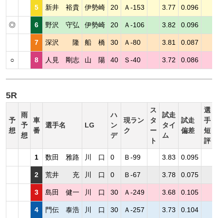
5
新井 裕貴
伊勢崎
20
Ａ-153
3.77
0.096
◎
6
野沢 守弘
伊勢崎
20
Ａ-106
3.82
0.096
7
深沢 隆
船 橋
30
Ａ-80
3.81
0.087
○
8
人見 剛志
山 陽
40
Ｓ-40
3.72
0.086
5R
ス
選
雨
ハ
試走
予
車
現ラン
タ
試走
手
予
選手名
LG
ン
タイ
想
番
ク
ー
偏差
短
想
デ
ム
ト
評
1
数田 雅路
川 口
0
Ｂ-99
3.83
0.095
2
荒井 充
川 口
0
Ｂ-67
3.78
0.075
3
島田 健一
川 口
30
Ａ-249
3.68
0.105
4
門伝 泰浩
川 口
30
Ａ-257
3.73
0.104