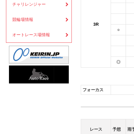
チャリレンジャー
競輪場情報
3R
○
オートレース場情報
◎
フォーカス
レース
予想
雨