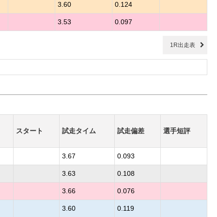
3.60
0.124
3.53
0.097
1R出走表
スタート
試走タイム
試走偏差
選手短評
3.67
0.093
3.63
0.108
3.66
0.076
3.60
0.119