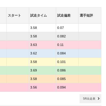
スタート
試走タイム
試走偏差
選手短評
3.58
0.07
3.58
0.082
3.63
0.11
3.62
0.084
3.58
0.101
3.69
0.086
3.58
0.085
3.56
0.094
5R出走表