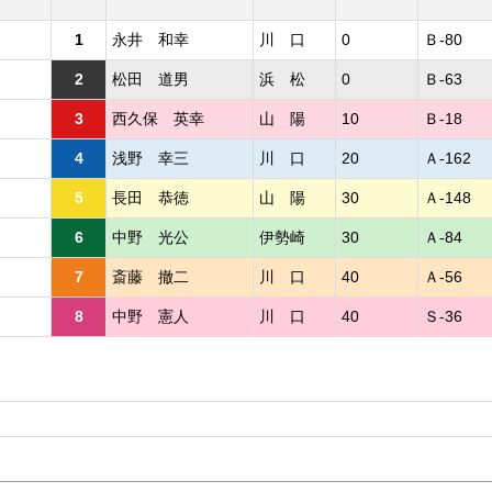
1
永井 和幸
川 口
0
Ｂ-80
2
松田 道男
浜 松
0
Ｂ-63
3
西久保 英幸
山 陽
10
Ｂ-18
4
浅野 幸三
川 口
20
Ａ-162
5
長田 恭徳
山 陽
30
Ａ-148
6
中野 光公
伊勢崎
30
Ａ-84
7
斎藤 撤二
川 口
40
Ａ-56
8
中野 憲人
川 口
40
Ｓ-36