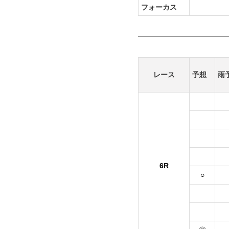
フォーカス
レース
予想
雨
6R
○