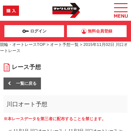
ログイン
無料会員登録
競輪・オートレースTOP
>
オート予想一覧
>
2015年11月02日 川口オ
ートレース
レース予想
一覧に戻る
川口オート予想
※本レースデータを第三者に配布することを禁じます。
≪ 11月1日 川口オートレース
|
11月3日 川口オートレース ≫