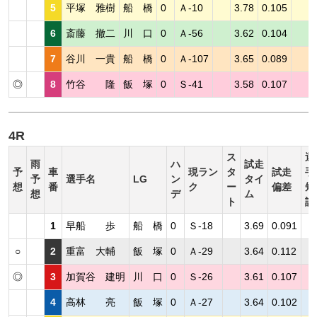
5
平塚 雅樹
船 橋
0
Ａ-10
3.78
0.105
6
斎藤 撤二
川 口
0
Ａ-56
3.62
0.104
7
谷川 一貴
船 橋
0
Ａ-107
3.65
0.089
◎
8
竹谷 隆
飯 塚
0
Ｓ-41
3.58
0.107
4R
ス
選
雨
ハ
試走
予
車
現ラン
タ
試走
手
予
選手名
LG
ン
タイ
想
番
ク
ー
偏差
短
想
デ
ム
ト
評
1
早船 歩
船 橋
0
Ｓ-18
3.69
0.091
○
2
重富 大輔
飯 塚
0
Ａ-29
3.64
0.112
◎
3
加賀谷 建明
川 口
0
Ｓ-26
3.61
0.107
4
高林 亮
飯 塚
0
Ａ-27
3.64
0.102