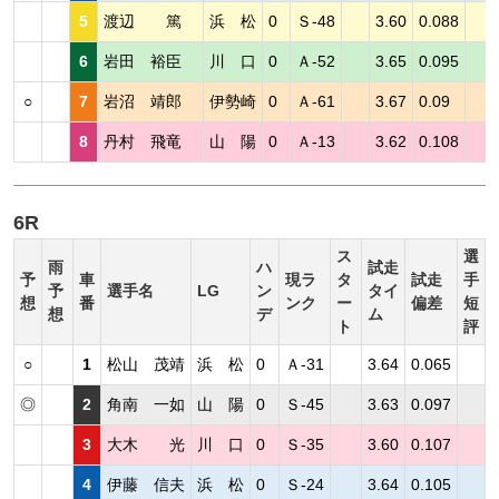
5
渡辺 篤
浜 松
0
Ｓ-48
3.60
0.088
6
岩田 裕臣
川 口
0
Ａ-52
3.65
0.095
○
7
岩沼 靖郎
伊勢崎
0
Ａ-61
3.67
0.09
8
丹村 飛竜
山 陽
0
Ａ-13
3.62
0.108
6R
ス
選
雨
ハ
試走
予
車
現ラ
タ
試走
手
予
選手名
LG
ン
タイ
想
番
ンク
ー
偏差
短
想
デ
ム
ト
評
○
1
松山 茂靖
浜 松
0
Ａ-31
3.64
0.065
◎
2
角南 一如
山 陽
0
Ｓ-45
3.63
0.097
3
大木 光
川 口
0
Ｓ-35
3.60
0.107
4
伊藤 信夫
浜 松
0
Ｓ-24
3.64
0.105