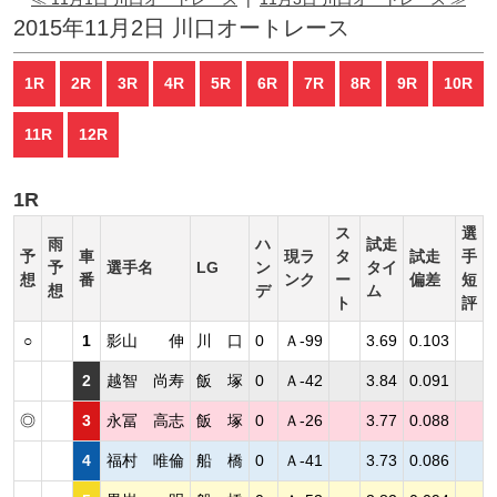
2015年11月2日 川口オートレース
1R
2R
3R
4R
5R
6R
7R
8R
9R
10R
11R
12R
1R
ス
選
雨
ハ
試走
予
車
現ラ
タ
試走
手
予
選手名
LG
ン
タイ
想
番
ンク
ー
偏差
短
想
デ
ム
ト
評
○
1
影山 伸
川 口
0
Ａ-99
3.69
0.103
2
越智 尚寿
飯 塚
0
Ａ-42
3.84
0.091
◎
3
永冨 高志
飯 塚
0
Ａ-26
3.77
0.088
4
福村 唯倫
船 橋
0
Ａ-41
3.73
0.086