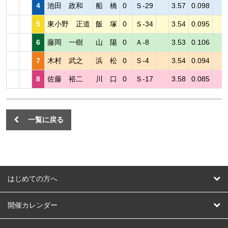
4
池田 政和
船 橋
0
Ｓ-29
3.57
0.098
5
東小野 正道
飯 塚
0
Ｓ-34
3.54
0.095
6
藤岡 一樹
山 陽
0
Ａ-8
3.53
0.106
7
木村 武之
浜 松
0
Ｓ-4
3.54
0.094
8
佐藤 裕二
川 口
0
Ｓ-17
3.58
0.085
一覧に戻る
はじめての方へ
はじめての方へ
開催カレンダー