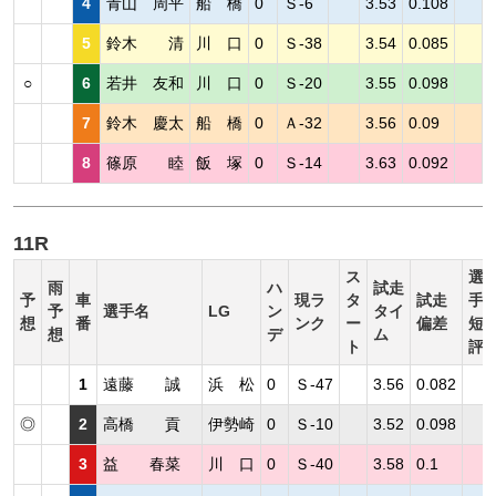
4
青山 周平
船 橋
0
Ｓ-6
3.53
0.108
5
鈴木 清
川 口
0
Ｓ-38
3.54
0.085
○
6
若井 友和
川 口
0
Ｓ-20
3.55
0.098
7
鈴木 慶太
船 橋
0
Ａ-32
3.56
0.09
8
篠原 睦
飯 塚
0
Ｓ-14
3.63
0.092
11R
ス
選
雨
ハ
試走
予
車
現ラ
タ
試走
手
予
選手名
LG
ン
タイ
想
番
ンク
ー
偏差
短
想
デ
ム
ト
評
1
遠藤 誠
浜 松
0
Ｓ-47
3.56
0.082
◎
2
高橋 貢
伊勢崎
0
Ｓ-10
3.52
0.098
3
益 春菜
川 口
0
Ｓ-40
3.58
0.1