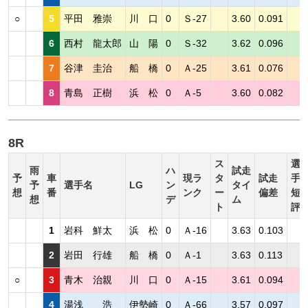
○
5
平田 雅崇
川 口
0
Ｓ-27
3.60
0.091
6
西村 龍太郎
山 陽
0
Ｓ-32
3.62
0.096
7
谷津 圭治
船 橋
0
Ａ-25
3.61
0.076
8
青島 正樹
浜 松
0
Ａ-5
3.60
0.082
8R
ス
選
雨
ハ
試走
予
車
現ラ
タ
試走
手
予
選手名
LG
ン
タイ
想
番
ンク
ー
偏差
短
想
デ
ム
ト
評
1
岩科 鮮太
浜 松
0
Ａ-16
3.63
0.103
2
岩田 行雄
船 橋
0
Ａ-1
3.63
0.113
○
3
青木 治親
川 口
0
Ａ-15
3.61
0.094
4
湯浅 浩
伊勢崎
0
Ａ-66
3.57
0.097