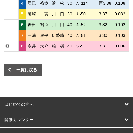
4
辰巳 裕樹
浜 松
30
Ａ-114
再3.38
0.108
5
篠崎 実
川 口
30
Ａ-50
3.37
0.082
6
岩田 裕臣
川 口
40
Ａ-52
3.32
0.102
7
三浦 康平
伊勢崎
40
Ａ-51
3.30
0.103
◎
8
永井 大介
船 橋
40
Ｓ-5
3.31
0.096
一覧に戻る
はじめての方へ
はじめての方へ
開催カレンダー