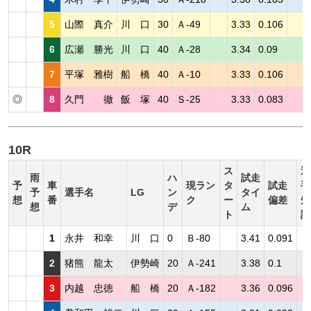
5
山際 真介
川 口
30
Ａ-49
3.33
0.106
6
広瀬 勝光
川 口
40
Ａ-28
3.34
0.09
7
平塚 雅樹
船 橋
40
Ａ-10
3.33
0.106
◎
8
久門 徹
飯 塚
40
Ｓ-25
3.33
0.083
10R
ス
選
雨
ハ
試走
予
車
現ラン
タ
試走
手
予
選手名
LG
ン
タイ
想
番
ク
ー
偏差
短
想
デ
ム
ト
評
1
永井 和幸
川 口
0
Ｂ-80
3.41
0.091
2
猪熊 龍太
伊勢崎
20
Ａ-241
3.38
0.1
3
内越 忠徳
船 橋
20
Ａ-182
3.36
0.096