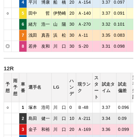
4
平川 博康
船 橋
20
Ａ-154
3.37
0.097
○
5
田中 哲
伊勢崎
20
Ａ-140
3.37
0.091
6
緒方 浩一
山 陽
30
Ａ-270
3.32
0.101
7
浅田 真吾
浜 松
30
Ａ-11
3.35
0.083
◎
8
若井 友和
川 口
30
Ｓ-20
3.31
0.098
12R
ス
選
雨
ハ
予
車
現ラン
タ
試走タ
試走
手
予
選手名
LG
ン
想
番
ク
ー
イム
偏差
短
想
デ
ト
評
○
1
塚本 浩司
川 口
0
Ｂ-48
3.37
0.096
2
島田 健一
川 口
10
Ａ-211
3.34
0.09
3
金子 和裕
川 口
20
Ａ-169
3.36
0.099