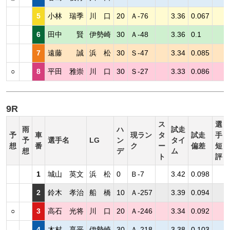
5
小林 瑞季
川 口
20
Ａ-76
3.36
0.067
6
田中 賢
伊勢崎
30
Ａ-48
3.36
0.1
7
遠藤 誠
浜 松
30
Ｓ-47
3.34
0.085
○
8
平田 雅崇
川 口
30
Ｓ-27
3.33
0.086
9R
ス
選
雨
ハ
試走
予
車
現ラン
タ
試走
手
予
選手名
LG
ン
タイ
想
番
ク
ー
偏差
短
想
デ
ム
ト
評
1
城山 英文
浜 松
0
Ｂ-7
3.42
0.098
2
鈴木 孝治
船 橋
10
Ａ-257
3.39
0.094
○
3
高石 光将
川 口
20
Ａ-246
3.34
0.092
4
木村 享平
伊勢崎
30
Ａ-218
3.38
0.103