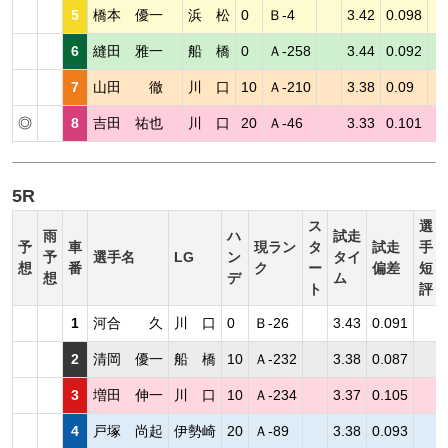
5
橋本 優一
浜 松
0
Ｂ-4
3.42
0.098
6
縫田 雅一
船 橋
0
Ａ-258
3.44
0.092
7
山田 徹
川 口
10
Ａ-210
3.38
0.09
◎
8
吉田 祐也
川 口
20
Ａ-46
3.33
0.101
5R
ス
選
雨
ハ
試走
予
車
現ラン
タ
試走
手
予
選手名
LG
ン
タイ
想
番
ク
ー
偏差
短
想
デ
ム
ト
評
1
河合 久
川 口
0
Ｂ-26
3.43
0.091
2
清岡 優一
船 橋
10
Ａ-232
3.38
0.087
3
増田 伸一
川 口
10
Ａ-234
3.37
0.105
4
戸塚 尚起
伊勢崎
20
Ａ-89
3.38
0.093