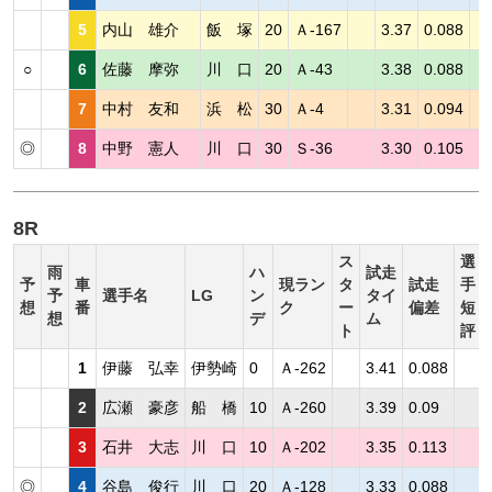
5
内山 雄介
飯 塚
20
Ａ-167
3.37
0.088
○
6
佐藤 摩弥
川 口
20
Ａ-43
3.38
0.088
7
中村 友和
浜 松
30
Ａ-4
3.31
0.094
◎
8
中野 憲人
川 口
30
Ｓ-36
3.30
0.105
8R
ス
選
雨
ハ
試走
予
車
現ラン
タ
試走
手
予
選手名
LG
ン
タイ
想
番
ク
ー
偏差
短
想
デ
ム
ト
評
1
伊藤 弘幸
伊勢崎
0
Ａ-262
3.41
0.088
2
広瀬 豪彦
船 橋
10
Ａ-260
3.39
0.09
3
石井 大志
川 口
10
Ａ-202
3.35
0.113
◎
4
谷島 俊行
川 口
20
Ａ-128
3.33
0.088