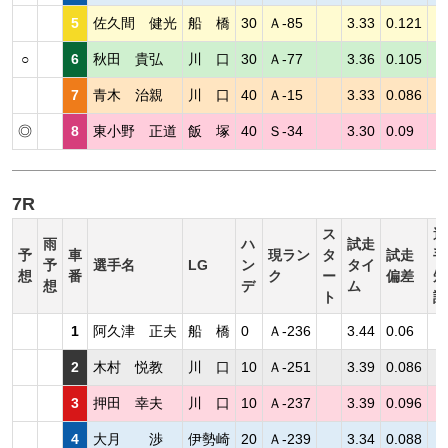
5
佐久間 健光
船 橋
30
Ａ-85
3.33
0.121
○
6
秋田 貴弘
川 口
30
Ａ-77
3.36
0.105
7
青木 治親
川 口
40
Ａ-15
3.33
0.086
◎
8
東小野 正道
飯 塚
40
Ｓ-34
3.30
0.09
7R
ス
選
雨
ハ
試走
予
車
現ラン
タ
試走
手
予
選手名
LG
ン
タイ
想
番
ク
ー
偏差
短
想
デ
ム
ト
評
1
阿久津 正夫
船 橋
0
Ａ-236
3.44
0.06
2
木村 悦教
川 口
10
Ａ-251
3.39
0.086
3
押田 幸夫
川 口
10
Ａ-237
3.39
0.096
4
大月 渉
伊勢崎
20
Ａ-239
3.34
0.088