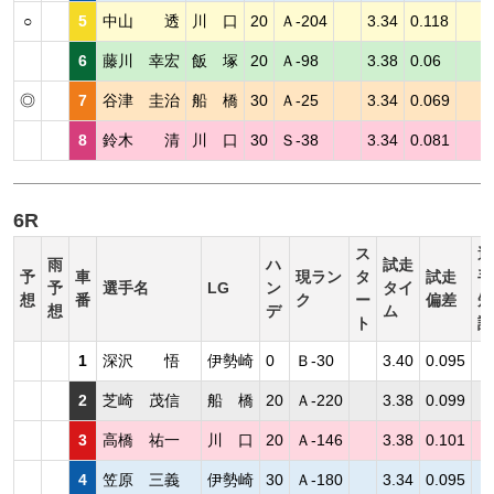
○
5
中山 透
川 口
20
Ａ-204
3.34
0.118
6
藤川 幸宏
飯 塚
20
Ａ-98
3.38
0.06
◎
7
谷津 圭治
船 橋
30
Ａ-25
3.34
0.069
8
鈴木 清
川 口
30
Ｓ-38
3.34
0.081
6R
ス
選
雨
ハ
試走
予
車
現ラン
タ
試走
手
予
選手名
LG
ン
タイ
想
番
ク
ー
偏差
短
想
デ
ム
ト
評
1
深沢 悟
伊勢崎
0
Ｂ-30
3.40
0.095
2
芝崎 茂信
船 橋
20
Ａ-220
3.38
0.099
3
高橋 祐一
川 口
20
Ａ-146
3.38
0.101
4
笠原 三義
伊勢崎
30
Ａ-180
3.34
0.095