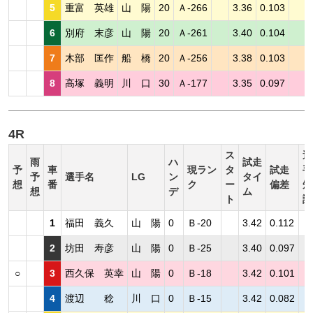
5
重富 英雄
山 陽
20
Ａ-266
3.36
0.103
6
別府 末彦
山 陽
20
Ａ-261
3.40
0.104
7
木部 匡作
船 橋
20
Ａ-256
3.38
0.103
8
高塚 義明
川 口
30
Ａ-177
3.35
0.097
4R
ス
選
雨
ハ
試走
予
車
現ラン
タ
試走
手
予
選手名
LG
ン
タイ
想
番
ク
ー
偏差
短
想
デ
ム
ト
評
1
福田 義久
山 陽
0
Ｂ-20
3.42
0.112
2
坊田 寿彦
山 陽
0
Ｂ-25
3.40
0.097
○
3
西久保 英幸
山 陽
0
Ｂ-18
3.42
0.101
4
渡辺 稔
川 口
0
Ｂ-15
3.42
0.082