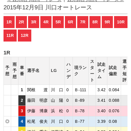
2015年12月9日 川口オートレース
1R
2R
3R
4R
5R
6R
7R
8R
9R
10R
11R
12R
1R
ス
選
雨
ハ
試走
予
車
現ラン
タ
試走
手
予
選手名
LG
ン
タイ
想
番
ク
ー
偏差
短
想
デ
ム
ト
評
1
関根 渡
川 口
0
Ｂ-111
3.42
0.084
2
藤田 明彦
山 陽
0
Ｂ-89
3.41
0.088
3
伊藤 博康
浜 松
0
Ｂ-78
3.40
0.076
◎
4
松尾 俊夫
川 口
0
Ｂ-77
3.39
0.08