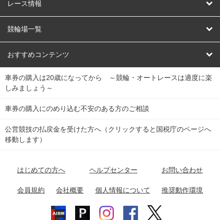
競輪
レース情報
オートレース
レース予想
競輪場一覧
競輪くじ
レース結果
北日本
函館競輪場
青森競輪場
いわき平競輪場
おすすめコンテンツ
車券の購入は20歳になってから ～競輪・オートレースは適度に楽
Dokanto!
キャリーオーバー一覧
関
競輪選手情報
弥彦競輪場
前橋競輪場
取手競輪場
宇都宮競輪場
しみましょう～
東
大宮競輪場
西武園競輪場
京王閣競輪場
立川競輪場
チャリロトプラザ
Perfecta Navi
車券の購入にのめり込む不安のある方のご相談
南
松戸競輪場
千葉競輪場
川崎競輪場
平塚競輪場
公営競技の払戻金を受けた方へ（クリックすると国税庁のページへ
netkeirin
関
移動します）
小田原競輪場
伊東競輪場
静岡競輪場
東
ケイリンガル
中
名古屋競輪場
岐阜競輪場
大垣競輪場
豊橋競輪場
はじめての方へ
ヘルプセンター
お問い合わせ
部
チャリレンジャー
富山競輪場
松阪競輪場
四日市競輪場
会員規約
会社概要
個人情報について
推奨動作環境
競輪場情報
近
福井競輪場
奈良競輪場
向日町競輪場
和歌山競輪場