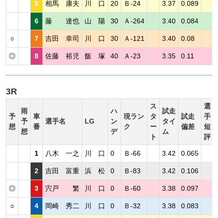
5
相馬 康夫
川 口
20
Ｂ-24
3.37
0.089
6
藤 達也
山 陽
30
Ａ-264
3.40
0.084
○
7
吉田 幸司
川 口
30
Ａ-121
3.40
0.08
◎
8
佐藤 裕児
飯 塚
40
Ａ-23
3.35
0.11
3R
ス
選
雨
ハ
試走
予
車
現ラン
タ
試走
手
予
選手名
LG
ン
タイ
想
番
ク
ー
偏差
短
想
デ
ム
ト
評
1
八木 一之
川 口
0
Ｂ-66
3.42
0.065
2
吉田 富重
浜 松
0
Ｂ-83
3.42
0.106
◎
3
宍戸 繁
川 口
0
Ｂ-60
3.38
0.097
○
4
岡崎 秀二
川 口
0
Ｂ-32
3.38
0.083