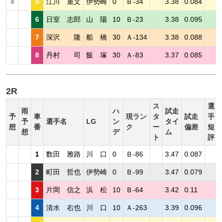
○
5
江川 重文
伊勢崎
0
Ｂ-34
3.38
0.084
6
日室 志郎
山 陽
10
Ｂ-23
3.38
0.095
7
深沢 隆
船 橋
30
Ａ-134
3.38
0.088
8
丹村 司
飯 塚
30
Ａ-83
3.37
0.085
2R
ス
選
雨
ハ
試走
予
車
現ラン
タ
試走
手
予
選手名
LG
ン
タイ
想
番
ク
ー
偏差
短
想
デ
ム
ト
評
1
数田 雅路
川 口
0
Ｂ-86
3.47
0.087
2
町田 哲也
伊勢崎
0
Ｂ-99
3.47
0.079
3
片岡 信之
浜 松
10
Ｂ-64
3.42
0.11
4
清水 右也
川 口
10
Ａ-263
3.39
0.096