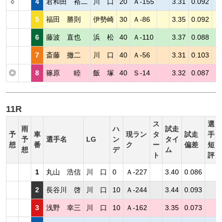
○
4
君和田 裕二
川 口
20
Ａ-155
3.31
0.092
5
福田 勝則
伊勢崎
30
Ａ-86
3.35
0.092
6
藤波 直也
浜 松
40
Ａ-110
3.37
0.088
7
斎藤 撤二
川 口
40
Ａ-56
3.31
0.103
◎
8
篠原 睦
飯 塚
40
Ｓ-14
3.32
0.087
11R
ス
選
雨
ハ
試走
予
車
現ラン
タ
試走
手
予
選手名
LG
ン
タイ
想
番
ク
ー
偏差
短
想
デ
ム
ト
評
1
丸山 浩信
川 口
0
Ａ-227
3.40
0.086
2
長谷川 啓
川 口
10
Ａ-244
3.44
0.093
3
浅野 幸三
川 口
10
Ａ-162
3.35
0.073