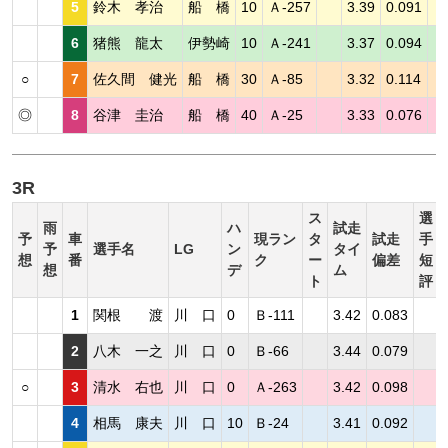
5
鈴木 孝治
船 橋
10
Ａ-257
3.39
0.091
6
猪熊 龍太
伊勢崎
10
Ａ-241
3.37
0.094
○
7
佐久間 健光
船 橋
30
Ａ-85
3.32
0.114
◎
8
谷津 圭治
船 橋
40
Ａ-25
3.33
0.076
3R
ス
選
雨
ハ
試走
予
車
現ラン
タ
試走
手
予
選手名
LG
ン
タイ
想
番
ク
ー
偏差
短
想
デ
ム
ト
評
1
関根 渡
川 口
0
Ｂ-111
3.42
0.083
2
八木 一之
川 口
0
Ｂ-66
3.44
0.079
○
3
清水 右也
川 口
0
Ａ-263
3.42
0.098
4
相馬 康夫
川 口
10
Ｂ-24
3.41
0.092