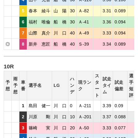
5
春本 綾斗
山 陽
30
Ａ-82
3.31
0.089
6
福村 唯倫
船 橋
30
Ａ-41
3.36
0.094
7
山際 真介
川 口
40
Ａ-49
3.33
0.094
◎
8
新井 恵匠
船 橋
40
Ｓ-39
3.34
0.089
10R
ス
選
雨
ハ
試走
予
車
現ラン
タ
試走
手
予
選手名
LG
ン
タイ
想
番
ク
ー
偏差
短
想
デ
ム
ト
評
1
島田 健一
川 口
0
Ａ-211
3.39
0.09
2
川原 剛
川 口
10
Ａ-201
3.37
0.088
3
篠崎 実
川 口
20
Ａ-50
3.33
0.077