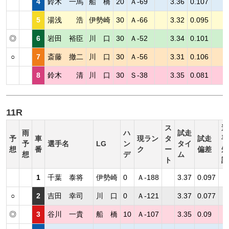
4
鈴木 一馬
船 橋
20
Ａ-69
3.36
0.107
5
湯浅 浩
伊勢崎
30
Ａ-66
3.32
0.095
◎
6
岩田 裕臣
川 口
30
Ａ-52
3.34
0.101
○
7
斎藤 撤二
川 口
30
Ａ-56
3.31
0.106
8
鈴木 清
川 口
30
Ｓ-38
3.35
0.081
11R
ス
選
雨
ハ
試走
予
車
現ラン
タ
試走
手
予
選手名
LG
ン
タイ
想
番
ク
ー
偏差
短
想
デ
ム
ト
評
1
千葉 泰将
伊勢崎
0
Ａ-188
3.37
0.097
○
2
吉田 幸司
川 口
0
Ａ-121
3.37
0.077
◎
3
谷川 一貴
船 橋
10
Ａ-107
3.35
0.09