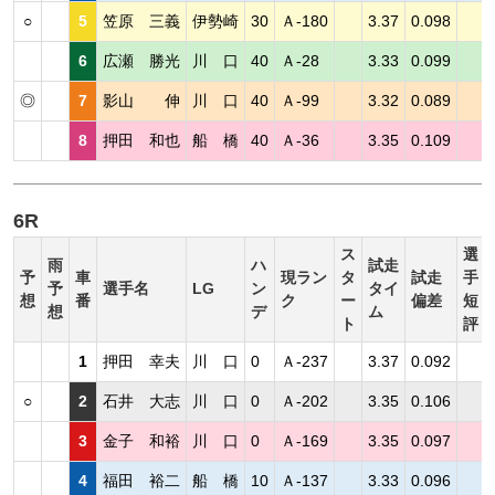
○
5
笠原 三義
伊勢崎
30
Ａ-180
3.37
0.098
6
広瀬 勝光
川 口
40
Ａ-28
3.33
0.099
◎
7
影山 伸
川 口
40
Ａ-99
3.32
0.089
8
押田 和也
船 橋
40
Ａ-36
3.35
0.109
6R
ス
選
雨
ハ
試走
予
車
現ラン
タ
試走
手
予
選手名
LG
ン
タイ
想
番
ク
ー
偏差
短
想
デ
ム
ト
評
1
押田 幸夫
川 口
0
Ａ-237
3.37
0.092
○
2
石井 大志
川 口
0
Ａ-202
3.35
0.106
3
金子 和裕
川 口
0
Ａ-169
3.35
0.097
4
福田 裕二
船 橋
10
Ａ-137
3.33
0.096