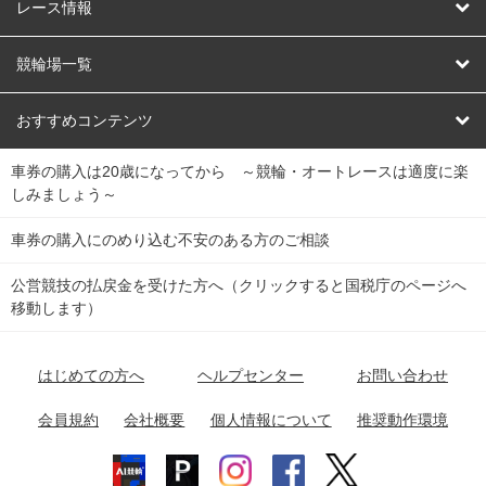
競輪
レース情報
オートレース
レース予想
競輪場一覧
競輪くじ
レース結果
北日本
函館競輪場
青森競輪場
いわき平競輪場
おすすめコンテンツ
車券の購入は20歳になってから ～競輪・オートレースは適度に楽
Dokanto!
キャリーオーバー一覧
関
競輪選手情報
弥彦競輪場
前橋競輪場
取手競輪場
宇都宮競輪場
しみましょう～
東
大宮競輪場
西武園競輪場
京王閣競輪場
立川競輪場
チャリロトプラザ
Perfecta Navi
車券の購入にのめり込む不安のある方のご相談
南
松戸競輪場
千葉競輪場
川崎競輪場
平塚競輪場
公営競技の払戻金を受けた方へ（クリックすると国税庁のページへ
netkeirin
関
移動します）
小田原競輪場
伊東競輪場
静岡競輪場
東
ケイリンガル
中
名古屋競輪場
岐阜競輪場
大垣競輪場
豊橋競輪場
はじめての方へ
ヘルプセンター
お問い合わせ
部
チャリレンジャー
富山競輪場
松阪競輪場
四日市競輪場
会員規約
会社概要
個人情報について
推奨動作環境
競輪場情報
近
福井競輪場
奈良競輪場
向日町競輪場
和歌山競輪場