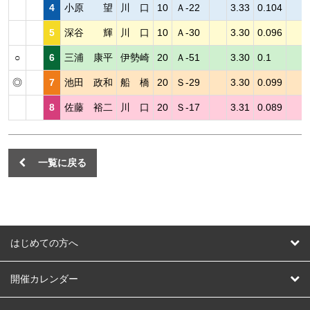
4
小原 望
川 口
10
Ａ-22
3.33
0.104
5
深谷 輝
川 口
10
Ａ-30
3.30
0.096
○
6
三浦 康平
伊勢崎
20
Ａ-51
3.30
0.1
◎
7
池田 政和
船 橋
20
Ｓ-29
3.30
0.099
8
佐藤 裕二
川 口
20
Ｓ-17
3.31
0.089
一覧に戻る
はじめての方へ
はじめての方へ
開催カレンダー