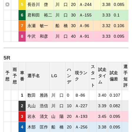
◎
5
長谷川 啓
川 口
20
Ａ-244
3.38
0.085
6
君和田 裕二
川 口
30
Ａ-155
3.33
0.1
7
永瀬 敏一
船 橋
30
Ａ-96
3.32
0.106
8
牛沢 和彦
川 口
40
Ａ-91
3.33
0.095
5R
ス
選
雨
ハ
試走
予
車
現ラン
タ
試走
手
予
選手名
LG
ン
タイ
想
番
ク
ー
偏差
短
想
デ
ム
ト
評
1
数田 雅路
川 口
0
Ｂ-86
3.40
0.107
2
丸山 浩信
川 口
10
Ａ-227
3.39
0.082
3
岩永 清文
山 陽
20
Ａ-193
3.45
0.095
4
木部 匡作
船 橋
20
Ａ-256
3.38
0.095