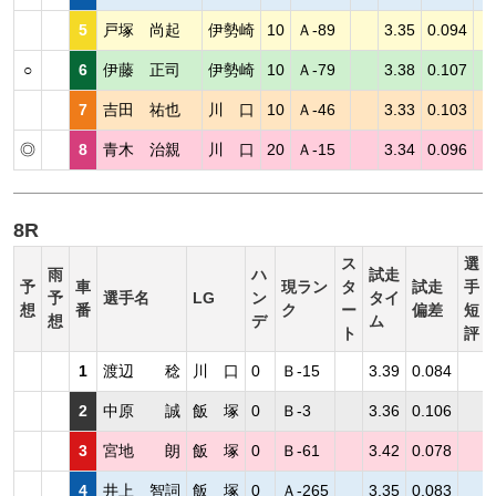
5
戸塚 尚起
伊勢崎
10
Ａ-89
3.35
0.094
○
6
伊藤 正司
伊勢崎
10
Ａ-79
3.38
0.107
7
吉田 祐也
川 口
10
Ａ-46
3.33
0.103
◎
8
青木 治親
川 口
20
Ａ-15
3.34
0.096
8R
ス
選
雨
ハ
試走
予
車
現ラン
タ
試走
手
予
選手名
LG
ン
タイ
想
番
ク
ー
偏差
短
想
デ
ム
ト
評
1
渡辺 稔
川 口
0
Ｂ-15
3.39
0.084
2
中原 誠
飯 塚
0
Ｂ-3
3.36
0.106
3
宮地 朗
飯 塚
0
Ｂ-61
3.42
0.078
4
井上 智詞
飯 塚
0
Ａ-265
3.35
0.083