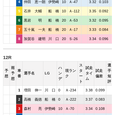
4
仲田 恵一朗
伊勢崎
10
Ａ-47
3.32
0.103
5
石井 大輔
船 橋
10
Ａ-112
3.35
0.092
6
黒岩 明
船 橋
20
Ａ-53
3.32
0.095
7
五十嵐 一夫
船 橋
20
Ａ-17
3.33
0.084
8
加賀谷 建明
川 口
20
Ｓ-26
3.34
0.096
12R
ス
選
雨
ハ
試走
予
車
現ラン
タ
試走
手
予
選手名
LG
ン
タイ
想
番
ク
ー
偏差
短
想
デ
ム
ト
評
1
増田 伸一
川 口
0
Ａ-234
3.38
0.099
2
高橋 義徳
船 橋
0
Ａ-222
3.37
0.083
3
森村 亮
伊勢崎
10
Ａ-70
3.34
0.108