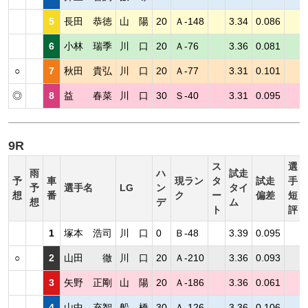
5
長田 恭徳
山 陽
20
Ａ-148
3.34
0.086
6
小林 瑞季
川 口
20
Ａ-76
3.36
0.081
○
7
秋田 貴弘
川 口
20
Ａ-77
3.31
0.101
◎
8
益 春菜
川 口
30
Ｓ-40
3.31
0.095
9R
ス
選
雨
ハ
試走
予
車
現ラン
タ
試走
手
予
選手名
LG
ン
タイ
想
番
ク
ー
偏差
短
想
デ
ム
ト
評
1
塚本 浩司
川 口
0
Ｂ-48
3.39
0.095
○
2
山田 徹
川 口
20
Ａ-210
3.36
0.093
3
矢野 正剛
山 陽
20
Ａ-186
3.36
0.061
4
山中 充智
船 橋
30
Ａ-126
3.36
0.106