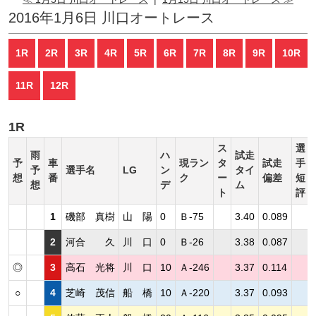
2016年1月6日 川口オートレース
1R
2R
3R
4R
5R
6R
7R
8R
9R
10R
11R
12R
1R
ス
選
雨
ハ
試走
予
車
現ラン
タ
試走
手
予
選手名
LG
ン
タイ
想
番
ク
ー
偏差
短
想
デ
ム
ト
評
1
磯部 真樹
山 陽
0
Ｂ-75
3.40
0.089
2
河合 久
川 口
0
Ｂ-26
3.38
0.087
◎
3
高石 光将
川 口
10
Ａ-246
3.37
0.114
○
4
芝崎 茂信
船 橋
10
Ａ-220
3.37
0.093