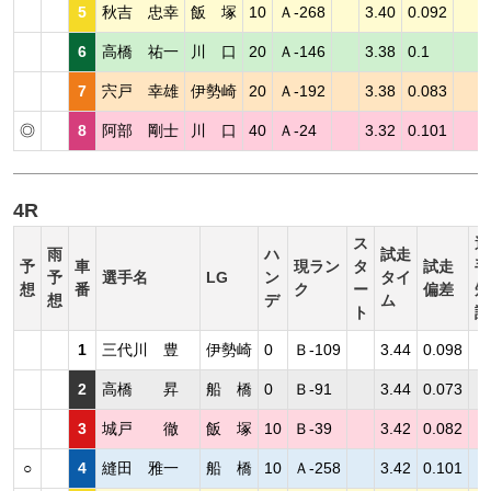
5
秋吉 忠幸
飯 塚
10
Ａ-268
3.40
0.092
6
高橋 祐一
川 口
20
Ａ-146
3.38
0.1
7
宍戸 幸雄
伊勢崎
20
Ａ-192
3.38
0.083
◎
8
阿部 剛士
川 口
40
Ａ-24
3.32
0.101
4R
ス
選
雨
ハ
試走
予
車
現ラン
タ
試走
手
予
選手名
LG
ン
タイ
想
番
ク
ー
偏差
短
想
デ
ム
ト
評
1
三代川 豊
伊勢崎
0
Ｂ-109
3.44
0.098
2
高橋 昇
船 橋
0
Ｂ-91
3.44
0.073
3
城戸 徹
飯 塚
10
Ｂ-39
3.42
0.082
○
4
縫田 雅一
船 橋
10
Ａ-258
3.42
0.101