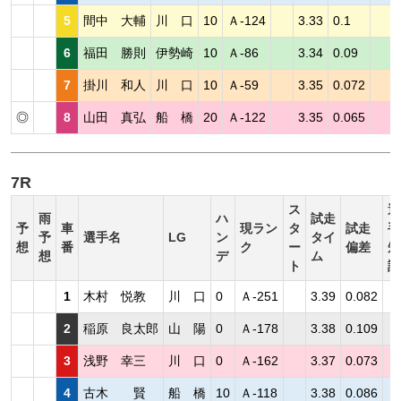
5
間中 大輔
川 口
10
Ａ-124
3.33
0.1
6
福田 勝則
伊勢崎
10
Ａ-86
3.34
0.09
7
掛川 和人
川 口
10
Ａ-59
3.35
0.072
◎
8
山田 真弘
船 橋
20
Ａ-122
3.35
0.065
7R
ス
選
雨
ハ
試走
予
車
現ラン
タ
試走
手
予
選手名
LG
ン
タイ
想
番
ク
ー
偏差
短
想
デ
ム
ト
評
1
木村 悦教
川 口
0
Ａ-251
3.39
0.082
2
稲原 良太郎
山 陽
0
Ａ-178
3.38
0.109
3
浅野 幸三
川 口
0
Ａ-162
3.37
0.073
4
古木 賢
船 橋
10
Ａ-118
3.38
0.086