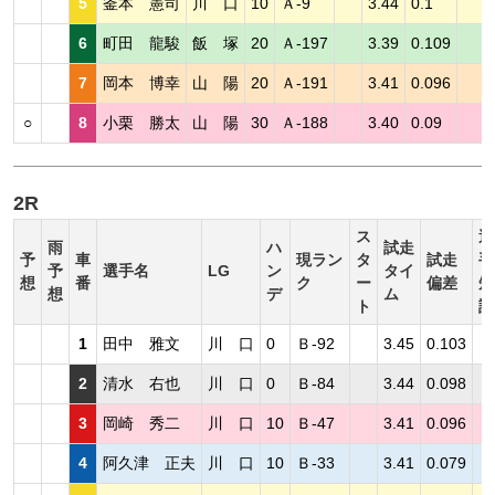
5
釜本 憲司
川 口
10
Ａ-9
3.44
0.1
6
町田 龍駿
飯 塚
20
Ａ-197
3.39
0.109
7
岡本 博幸
山 陽
20
Ａ-191
3.41
0.096
○
8
小栗 勝太
山 陽
30
Ａ-188
3.40
0.09
2R
ス
選
雨
ハ
試走
予
車
現ラン
タ
試走
手
予
選手名
LG
ン
タイ
想
番
ク
ー
偏差
短
想
デ
ム
ト
評
1
田中 雅文
川 口
0
Ｂ-92
3.45
0.103
2
清水 右也
川 口
0
Ｂ-84
3.44
0.098
3
岡崎 秀二
川 口
10
Ｂ-47
3.41
0.096
4
阿久津 正夫
川 口
10
Ｂ-33
3.41
0.079