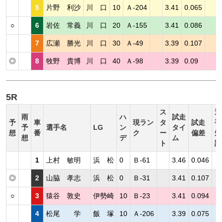
5
片野 利沙
川 口
10
Ａ-204
3.41
0.065
○
6
岩佐 常義
川 口
20
Ａ-155
3.41
0.086
7
広瀬 勝光
川 口
30
Ａ-49
3.39
0.107
◎
8
牧野 貴博
川 口
40
Ａ-98
3.39
0.09
5R
ス
選
雨
ハ
試走
予
車
現ラン
タ
試走
手
予
選手名
LG
ン
タイ
想
番
ク
ー
偏差
短
想
デ
ム
ト
評
1
上村 敏明
浜 松
0
Ｂ-61
3.46
0.046
◎
2
山脇 孝志
浜 松
0
Ｂ-31
3.41
0.107
○
3
猿谷 敦史
伊勢崎
10
Ｂ-23
3.41
0.094
4
松尾 学
飯 塚
10
Ａ-206
3.39
0.075