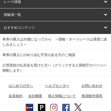
競輪
レース情報
オートレース
レース予想
競輪場一覧
競輪くじ
レース結果
北日本
函館競輪場
青森競輪場
いわき平競輪場
おすすめコンテンツ
車券の購入は20歳になってから ～競輪・オートレースは適度に楽
Dokanto!
キャリーオーバー一覧
関
競輪選手情報
弥彦競輪場
前橋競輪場
取手競輪場
宇都宮競輪場
しみましょう～
東
大宮競輪場
西武園競輪場
京王閣競輪場
立川競輪場
チャリロトプラザ
Perfecta Navi
車券の購入にのめり込む不安のある方のご相談
南
松戸競輪場
千葉競輪場
川崎競輪場
平塚競輪場
公営競技の払戻金を受けた方へ（クリックすると国税庁のページへ
netkeirin
関
移動します）
小田原競輪場
伊東競輪場
静岡競輪場
東
ケイリンガル
中
名古屋競輪場
岐阜競輪場
大垣競輪場
豊橋競輪場
はじめての方へ
ヘルプセンター
お問い合わせ
部
チャリレンジャー
富山競輪場
松阪競輪場
四日市競輪場
会員規約
会社概要
個人情報について
推奨動作環境
競輪場情報
近
福井競輪場
奈良競輪場
向日町競輪場
和歌山競輪場