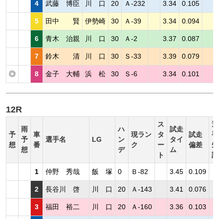
4
武藤 博臣
川 口
20
Ａ-232
3.34
0.105
5
田中 賢
伊勢崎
30
Ａ-39
3.34
0.094
6
青木 治親
川 口
30
Ａ-2
3.37
0.087
7
鈴木 清
川 口
30
Ｓ-33
3.39
0.079
◎
8
金子 大輔
浜 松
30
Ｓ-6
3.34
0.101
12R
ス
選
雨
ハ
試走
予
車
現ラン
タ
試走
手
予
選手名
LG
ン
タイ
想
番
ク
ー
偏差
短
想
デ
ム
ト
評
1
仲野 秀哉
飯 塚
0
Ｂ-82
3.45
0.109
2
長谷川 啓
川 口
20
Ａ-143
3.41
0.076
3
福田 裕二
川 口
20
Ａ-160
3.36
0.103