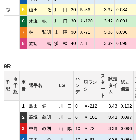
◎
5
山田 徹
川 口
20
Ｂ-56
3.37
0.084
6
永瀬 敏一
川 口
30
Ａ-120
3.42
0.091
7
林 弘明
山 陽
30
Ａ-71
3.36
0.096
8
渡辺 篤
浜 松
40
Ａ-1
3.39
0.095
9R
ス
選
雨
ハ
試走
予
車
現ラン
タ
試走
手
予
選手名
LG
ン
タイ
想
番
ク
ー
偏差
短
想
デ
ム
ト
評
1
島田 健一
川 口
0
Ａ-212
3.43
0.102
2
高塚 義明
川 口
0
Ａ-101
3.42
0.087
3
中野 政則
山 陽
10
Ａ-72
3.38
0.096
4
古木 賢
川 口
10
Ａ-91
3.38
0.085