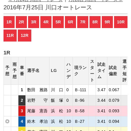
2016年7月25日 川口オートレース
1R
2R
3R
4R
5R
6R
7R
8R
9R
10R
11R
12R
1R
ス
選
雨
ハ
試走
予
車
現ラン
タ
試走
手
予
選手名
LG
ン
タイ
想
番
ク
ー
偏差
短
想
デ
ム
ト
評
1
数田 雅路
川 口
0
Ｂ-111
3.47
0.067
2
岩野 守
飯 塚
0
Ｂ-96
3.44
0.079
3
尾藤 憲吾
浜 松
10
Ｂ-58
3.41
0.093
◎
4
鈴木 孝治
浜 松
10
Ｂ-27
3.41
0.094