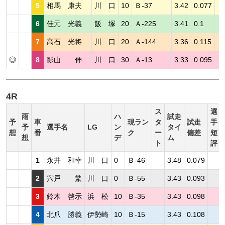
5
相馬 康夫
川 口
10
Ｂ-37
3.42
0.077
6
佳元 光義
飯 塚
20
Ａ-225
3.41
0.1
7
高石 光将
川 口
20
Ａ-144
3.36
0.115
◎
8
影山 伸
川 口
30
Ａ-13
3.33
0.095
4R
ス
選
雨
ハ
試走
予
車
現ラン
タ
試走
手
予
選手名
LG
ン
タイ
想
番
ク
ー
偏差
短
想
デ
ム
ト
評
1
永井 和幸
川 口
0
Ｂ-46
3.48
0.079
2
宍戸 繁
川 口
0
Ｂ-55
3.43
0.093
3
鈴木 啓示
浜 松
10
Ｂ-35
3.43
0.098
4
北爪 勝義
伊勢崎
10
Ｂ-15
3.43
0.108