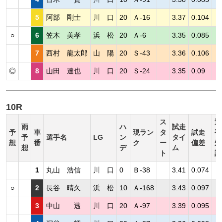
5
阿部 剛士
川 口
20
Ａ-16
3.37
0.104
○
6
笠木 美孝
浜 松
20
Ａ-6
3.35
0.085
7
西村 龍太郎
山 陽
20
Ｓ-43
3.36
0.106
◎
8
山田 達也
川 口
20
Ｓ-24
3.35
0.09
10R
ス
選
雨
ハ
試走
予
車
現ラン
タ
試走
手
予
選手名
LG
ン
タイ
想
番
ク
ー
偏差
短
想
デ
ム
ト
評
1
丸山 浩信
川 口
0
Ｂ-38
3.41
0.074
○
2
長谷 晴久
浜 松
10
Ａ-168
3.43
0.097
3
中山 透
川 口
20
Ａ-97
3.39
0.095