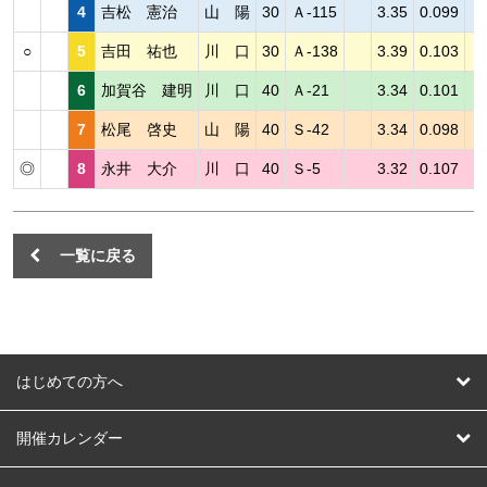
4
吉松 憲治
山 陽
30
Ａ-115
3.35
0.099
○
5
吉田 祐也
川 口
30
Ａ-138
3.39
0.103
6
加賀谷 建明
川 口
40
Ａ-21
3.34
0.101
7
松尾 啓史
山 陽
40
Ｓ-42
3.34
0.098
◎
8
永井 大介
川 口
40
Ｓ-5
3.32
0.107
一覧に戻る
はじめての方へ
はじめての方へ
開催カレンダー