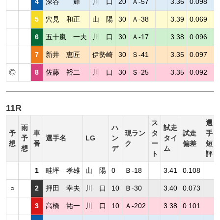
4
深谷 輝
川 口
20
Ａ-57
3.36
0.098
5
穴見 和正
山 陽
30
Ａ-38
3.39
0.069
6
五十嵐 一夫
川 口
30
Ａ-17
3.38
0.096
7
新井 恵匠
伊勢崎
30
Ｓ-41
3.35
0.097
◎
8
佐藤 裕二
川 口
30
Ｓ-25
3.35
0.092
11R
ス
選
雨
ハ
試走
予
車
現ラン
タ
試走
手
予
選手名
LG
ン
タイ
想
番
ク
ー
偏差
短
想
デ
ム
ト
評
1
畦坪 孝雄
山 陽
0
Ｂ-18
3.41
0.108
○
2
押田 幸夫
川 口
10
Ｂ-30
3.40
0.073
3
高橋 祐一
川 口
10
Ａ-202
3.38
0.101