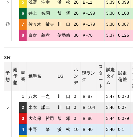
○
5
浅野 浩幸
浜 松
20
Ｂ-11
3.39
0.099
6
井上 智詞
飯 塚
20
Ａ-199
3.38
0.108
◎
7
佐々木 敏夫
川 口
20
Ａ-179
3.38
0.087
8
白次 義孝
伊勢崎
30
Ａ-78
3.37
0.126
3R
ス
選
雨
ハ
試走
予
車
現ラン
タ
試走
手
予
選手名
LG
ン
タイ
想
番
ク
ー
偏差
短
想
デ
ム
ト
評
1
八木 一之
川 口
0
Ｂ-87
3.47
0.073
○
2
米本 謙二
川 口
0
Ｂ-104
3.46
0.07
3
大久保 哲司
飯 塚
0
Ｂ-86
3.44
0.079
4
中野 肇
浜 松
10
Ｂ-40
3.40
0.1