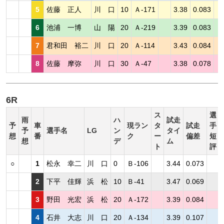
5
佐藤 正人
川 口
10
Ａ-171
3.38
0.083
6
池浦 一博
山 陽
20
Ａ-219
3.39
0.083
7
君和田 裕二
川 口
20
Ａ-114
3.43
0.084
8
佐藤 摩弥
川 口
30
Ａ-47
3.38
0.078
6R
ス
選
雨
ハ
試走
予
車
現ラン
タ
試走
手
予
選手名
LG
ン
タイ
想
番
ク
ー
偏差
短
想
デ
ム
ト
評
○
1
松永 幸二
川 口
0
Ｂ-106
3.44
0.073
2
下平 佳輝
浜 松
10
Ｂ-41
3.47
0.069
3
野田 光宏
浜 松
20
Ａ-172
3.39
0.084
4
石井 大志
川 口
20
Ａ-134
3.39
0.107