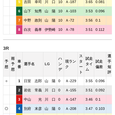
5
吉田 幸司
川 口
10
Ａ-187
3.65
0.081
6
山下 知秀
山 陽
10
Ａ-103
3.53
0.096
7
中野 政則
山 陽
10
Ａ-72
3.56
0.1
8
白次 義孝
伊勢崎
10
Ａ-78
3.51
0.112
3R
ス
選
雨
ハ
試走
予
車
現ラン
タ
試走
手
予
選手名
LG
ン
タイ
想
番
ク
ー
偏差
短
想
デ
ム
ト
評
○
1
日室 志郎
山 陽
0
Ａ-229
3.55
0.096
2
岩佐 常義
川 口
0
Ａ-155
3.51
0.092
3
中山 光
川 口
0
Ａ-147
3.46
0.1
◎
4
別府 末彦
山 陽
0
Ａ-208
3.47
0.103