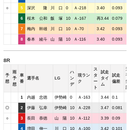
○
5
深沢 隆
川 口
0
Ａ-218
3.40
0.093
6
桜木 公和
飯 塚
10
Ａ-167
再3.44
0.079
7
梅内 幹雄
川 口
10
Ａ-70
3.42
0.093
8
春本 綾斗
山 陽
10
Ａ-116
3.40
0.093
8R
ス
選
雨
ハ
試走
予
車
現ラン
タ
試走
手
予
選手名
LG
ン
タイ
想
番
ク
ー
偏差
短
想
デ
ム
ト
評
1
内越 忠徳
伊勢崎
0
Ａ-163
3.44
0.1
◎
2
伊藤 弘幸
伊勢崎
10
Ａ-228
3.47
0.081
○
3
長田 恭徳
山 陽
10
Ａ-112
3.39
0.09
4
増田 伸一
川 口
10
Ａ-100
3.42
0.101