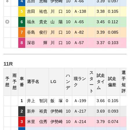
○
4
吉田 恵輔
伊勢崎
10
Ａ-66
3.39
0.097
5
吉田 祐也
川 口
10
Ａ-138
3.38
0.105
◎
6
福永 貴史
山 陽
10
Ａ-65
3.45
0.112
7
谷島 俊行
川 口
10
Ａ-82
3.39
0.085
8
深谷 輝
川 口
10
Ａ-57
3.37
0.103
11R
ス
選
雨
ハ
試走
予
車
現ラン
タ
試走
手
予
選手名
LG
ン
タイ
想
番
ク
ー
偏差
短
想
デ
ム
ト
評
1
井上 智詞
飯 塚
0
Ａ-199
3.66
0.105
2
新井 裕貴
伊勢崎
10
Ａ-217
3.69
0.093
3
米里 信秀
伊勢崎
10
Ａ-214
3.79
0.074