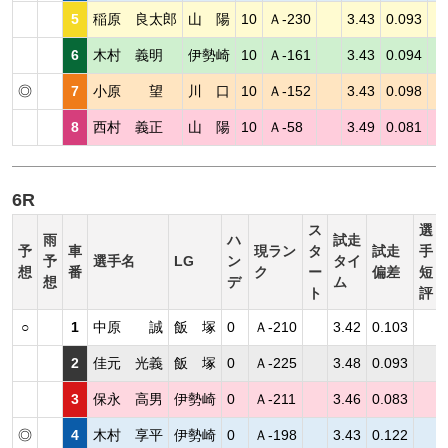
5
稲原 良太郎
山 陽
10
Ａ-230
3.43
0.093
6
木村 義明
伊勢崎
10
Ａ-161
3.43
0.094
◎
7
小原 望
川 口
10
Ａ-152
3.43
0.098
8
西村 義正
山 陽
10
Ａ-58
3.49
0.081
6R
ス
選
雨
ハ
試走
予
車
現ラン
タ
試走
手
予
選手名
LG
ン
タイ
想
番
ク
ー
偏差
短
想
デ
ム
ト
評
○
1
中原 誠
飯 塚
0
Ａ-210
3.42
0.103
2
佳元 光義
飯 塚
0
Ａ-225
3.48
0.093
3
保永 高男
伊勢崎
0
Ａ-211
3.46
0.083
◎
4
木村 享平
伊勢崎
0
Ａ-198
3.43
0.122