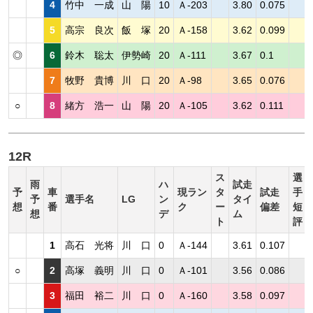
4
竹中 一成
山 陽
10
Ａ-203
3.80
0.075
5
高宗 良次
飯 塚
20
Ａ-158
3.62
0.099
◎
6
鈴木 聡太
伊勢崎
20
Ａ-111
3.67
0.1
7
牧野 貴博
川 口
20
Ａ-98
3.65
0.076
○
8
緒方 浩一
山 陽
20
Ａ-105
3.62
0.111
12R
ス
選
雨
ハ
試走
予
車
現ラン
タ
試走
手
予
選手名
LG
ン
タイ
想
番
ク
ー
偏差
短
想
デ
ム
ト
評
1
高石 光将
川 口
0
Ａ-144
3.61
0.107
○
2
高塚 義明
川 口
0
Ａ-101
3.56
0.086
3
福田 裕二
川 口
0
Ａ-160
3.58
0.097