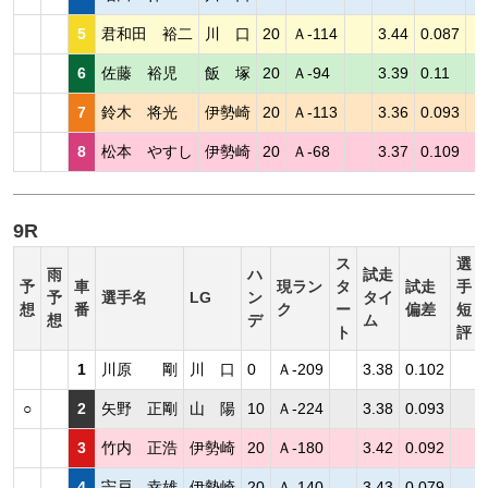
5
君和田 裕二
川 口
20
Ａ-114
3.44
0.087
6
佐藤 裕児
飯 塚
20
Ａ-94
3.39
0.11
7
鈴木 将光
伊勢崎
20
Ａ-113
3.36
0.093
8
松本 やすし
伊勢崎
20
Ａ-68
3.37
0.109
9R
ス
選
雨
ハ
試走
予
車
現ラン
タ
試走
手
予
選手名
LG
ン
タイ
想
番
ク
ー
偏差
短
想
デ
ム
ト
評
1
川原 剛
川 口
0
Ａ-209
3.38
0.102
○
2
矢野 正剛
山 陽
10
Ａ-224
3.38
0.093
3
竹内 正浩
伊勢崎
20
Ａ-180
3.42
0.092
4
宍戸 幸雄
伊勢崎
20
Ａ-140
3.43
0.079