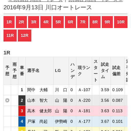
2016年9月13日 川口オートレース
1R
2R
3R
4R
5R
6R
7R
8R
9R
10R
11R
12R
1R
ス
選
雨
ハ
試走
予
車
現ラン
タ
試走
手
予
選手名
LG
ン
タイ
想
番
ク
ー
偏差
短
想
デ
ム
ト
評
1
間中 大輔
川 口
0
Ａ-107
3.59
0.109
◎
2
山本 智大
山 陽
0
Ａ-220
3.56
0.087
3
高木 健太郎
山 陽
0
Ａ-181
3.63
0.113
4
戸塚 尚起
伊勢崎
0
Ａ-177
3.67
0.101