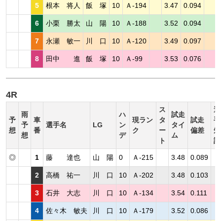
5
根本 将人
飯 塚
10
Ａ-194
3.47
0.094
6
小栗 勝太
山 陽
10
Ａ-188
3.52
0.094
7
永瀬 敏一
川 口
10
Ａ-120
3.49
0.097
8
田中 進
飯 塚
10
Ａ-99
3.53
0.076
4R
ス
選
雨
ハ
試走
予
車
現ラン
タ
試走
手
予
選手名
LG
ン
タイ
想
番
ク
ー
偏差
短
想
デ
ム
ト
評
◎
1
藤 達也
山 陽
0
Ａ-215
3.48
0.089
2
高橋 祐一
川 口
10
Ａ-202
3.48
0.103
3
石井 大志
川 口
10
Ａ-134
3.54
0.111
4
佐々木 敏夫
川 口
10
Ａ-179
3.52
0.086