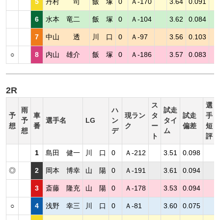
5
丹村 司
飯 塚
0
Ａ-170
3.64
0.091
6
水本 竜二
飯 塚
0
Ａ-104
3.62
0.084
7
中山 透
川 口
0
Ａ-97
3.56
0.103
○
8
内山 雄介
飯 塚
0
Ａ-186
3.57
0.083
2R
ス
選
雨
ハ
試走
予
車
現ラン
タ
試走
手
予
選手名
LG
ン
タイ
想
番
ク
ー
偏差
短
想
デ
ム
ト
評
1
島田 健一
川 口
0
Ａ-212
3.51
0.098
◎
2
岡本 博幸
山 陽
0
Ａ-191
3.61
0.094
3
斎藤 隆充
山 陽
0
Ａ-178
3.53
0.094
○
4
浅野 幸三
川 口
0
Ａ-81
3.60
0.075