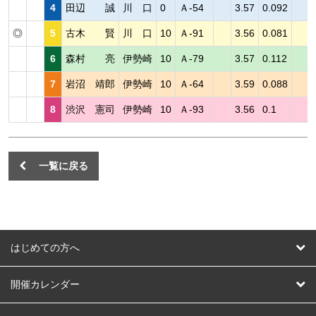
4
田辺 誠
川 口
0
Ａ-54
3.57
0.092
◎
5
古木 賢
川 口
10
Ａ-91
3.56
0.081
6
森村 亮
伊勢崎
10
Ａ-79
3.57
0.112
7
岩沼 靖郎
伊勢崎
10
Ａ-64
3.59
0.088
8
渋沢 憲司
伊勢崎
10
Ａ-93
3.56
0.1
一覧に戻る
はじめての方へ
はじめての方へ
開催カレンダー