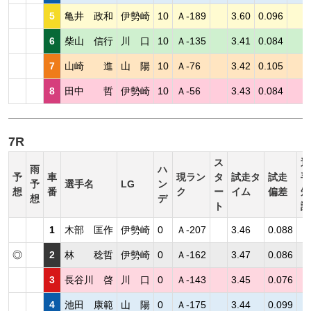
5
亀井 政和
伊勢崎
10
Ａ-189
3.60
0.096
6
柴山 信行
川 口
10
Ａ-135
3.41
0.084
7
山崎 進
山 陽
10
Ａ-76
3.42
0.105
8
田中 哲
伊勢崎
10
Ａ-56
3.43
0.084
7R
ス
選
雨
ハ
予
車
現ラン
タ
試走タ
試走
手
予
選手名
LG
ン
想
番
ク
ー
イム
偏差
短
想
デ
ト
評
1
木部 匡作
伊勢崎
0
Ａ-207
3.46
0.088
◎
2
林 稔哲
伊勢崎
0
Ａ-162
3.47
0.086
3
長谷川 啓
川 口
0
Ａ-143
3.45
0.076
4
池田 康範
山 陽
0
Ａ-175
3.44
0.099