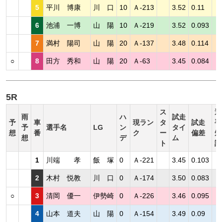
5
平川 博康
川 口
10
Ａ-213
3.52
0.11
6
池浦 一博
山 陽
10
Ａ-219
3.52
0.093
7
満村 陽司
山 陽
20
Ａ-137
3.48
0.114
○
8
田方 秀和
山 陽
20
Ａ-63
3.45
0.084
5R
ス
選
雨
ハ
試走
予
車
現ラン
タ
試走
手
予
選手名
LG
ン
タイ
想
番
ク
ー
偏差
短
想
デ
ム
ト
評
1
川端 孝
飯 塚
0
Ａ-221
3.45
0.103
2
木村 悦教
川 口
0
Ａ-174
3.50
0.083
○
3
清岡 優一
伊勢崎
0
Ａ-226
3.46
0.095
4
山本 道夫
山 陽
0
Ａ-154
3.49
0.09