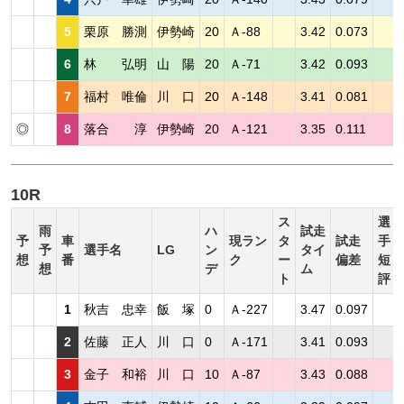
5
栗原 勝測
伊勢崎
20
Ａ-88
3.42
0.073
6
林 弘明
山 陽
20
Ａ-71
3.42
0.093
7
福村 唯倫
川 口
20
Ａ-148
3.41
0.081
◎
8
落合 淳
伊勢崎
20
Ａ-121
3.35
0.111
10R
ス
選
雨
ハ
試走
予
車
現ラン
タ
試走
手
予
選手名
LG
ン
タイ
想
番
ク
ー
偏差
短
想
デ
ム
ト
評
1
秋吉 忠幸
飯 塚
0
Ａ-227
3.47
0.097
2
佐藤 正人
川 口
0
Ａ-171
3.41
0.093
3
金子 和裕
川 口
10
Ａ-87
3.43
0.088