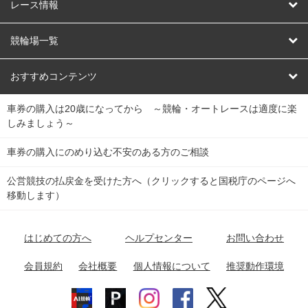
競輪
レース情報
オートレース
レース予想
競輪場一覧
競輪くじ
レース結果
北日本
函館競輪場
青森競輪場
いわき平競輪場
おすすめコンテンツ
車券の購入は20歳になってから ～競輪・オートレースは適度に楽
Dokanto!
キャリーオーバー一覧
関
競輪選手情報
弥彦競輪場
前橋競輪場
取手競輪場
宇都宮競輪場
しみましょう～
東
大宮競輪場
西武園競輪場
京王閣競輪場
立川競輪場
チャリロトプラザ
Perfecta Navi
車券の購入にのめり込む不安のある方のご相談
南
松戸競輪場
千葉競輪場
川崎競輪場
平塚競輪場
公営競技の払戻金を受けた方へ（クリックすると国税庁のページへ
netkeirin
関
移動します）
小田原競輪場
伊東競輪場
静岡競輪場
東
ケイリンガル
中
名古屋競輪場
岐阜競輪場
大垣競輪場
豊橋競輪場
はじめての方へ
ヘルプセンター
お問い合わせ
部
チャリレンジャー
富山競輪場
松阪競輪場
四日市競輪場
会員規約
会社概要
個人情報について
推奨動作環境
競輪場情報
近
福井競輪場
奈良競輪場
向日町競輪場
和歌山競輪場