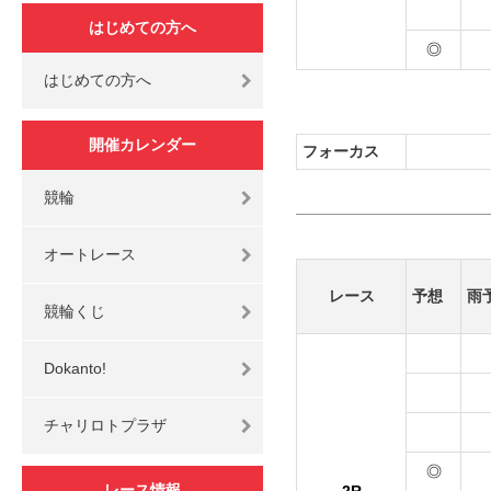
はじめての方へ
◎
はじめての方へ
開催カレンダー
フォーカス
競輪
オートレース
レース
予想
雨
競輪くじ
Dokanto!
チャリロトプラザ
◎
レース情報