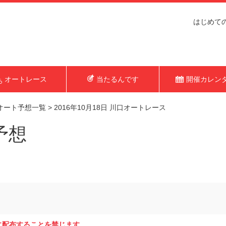
はじめて
オートレース
当たるんです
開催カレン
オート予想一覧
>
2016年10月18日 川口オートレース
予想
に配布することを禁じます。