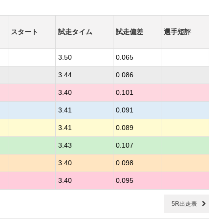
スタート
試走タイム
試走偏差
選手短評
3.50
0.065
3.44
0.086
3.40
0.101
3.41
0.091
3.41
0.089
3.43
0.107
3.40
0.098
3.40
0.095
5R出走表