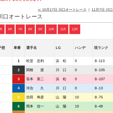
≪ 10月17日 川口オートレース
|
11月7日 川
日 川口オートレース
R
6R
7R
8R
9R
10R
11R
12R
予想
車番
選手名
LG
ハンデ
現ランク
1
松堂 忠利
浜 松
0
Ｂ-113
2
関根 渡
川 口
0
Ｂ-105
3
笹本 英二
浜 松
0
Ｂ-107
4
河合 久
川 口
0
Ｂ-13
5
坊田 寿彦
山 陽
10
Ｂ-75
6
岡本 信一
山 陽
10
Ｂ-48