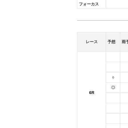
フォーカス
レース
予想
雨
○
◎
6R