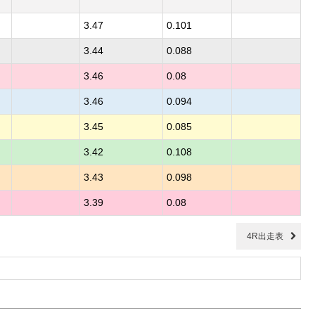
3.47
0.101
3.44
0.088
3.46
0.08
3.46
0.094
3.45
0.085
3.42
0.108
3.43
0.098
3.39
0.08
4R出走表