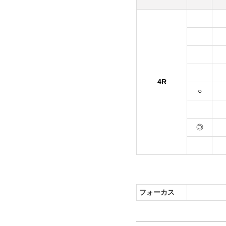
4R
○
◎
フォーカス