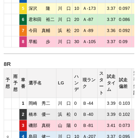
5
深沢 隆
川 口
10
Ａ-173
3.37
0.097
6
君和田 裕二
川 口
20
Ａ-87
3.37
0.086
7
今田 真輔
浜 松
20
Ａ-89
3.36
0.092
8
早船 歩
川 口
30
Ａ-105
3.37
0.09
8R
ス
選
雨
ハ
試走
予
車
現ラン
タ
試走
手
予
選手名
LG
ン
タイ
想
番
ク
ー
偏差
短
想
デ
ム
ト
評
1
岡崎 秀二
川 口
0
Ｂ-44
3.39
0.103
2
橋本 優一
浜 松
0
Ｂ-40
3.39
0.102
3
磯部 真樹
山 陽
0
Ｂ-81
3.41
0.073
○
4
島田 健一
川 口
10
Ａ-207
3.37
0.095