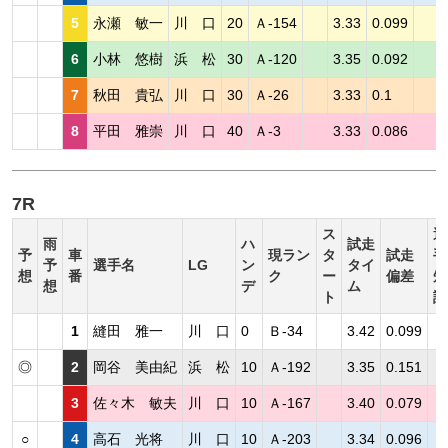
5
永瀬 敏一
川 口
20
Ａ-154
3.33
0.099
6
小林 悠樹
浜 松
30
Ａ-120
3.35
0.092
7
秋田 貴弘
川 口
30
Ａ-26
3.33
0.1
8
平田 雅崇
川 口
40
Ａ-3
3.33
0.086
7R
ス
選
雨
ハ
試走
予
車
現ラン
タ
試走
手
予
選手名
LG
ン
タイ
想
番
ク
ー
偏差
短
想
デ
ム
ト
評
1
縫田 雅一
川 口
0
Ｂ-34
3.42
0.099
◎
2
岡谷 美由紀
浜 松
10
Ａ-192
3.35
0.151
3
佐々木 敏夫
川 口
10
Ａ-167
3.40
0.079
○
4
高石 光将
川 口
10
Ａ-203
3.34
0.096