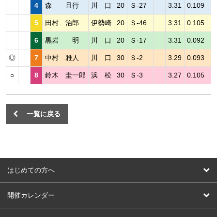
4
森 且行
川 口
20
Ｓ-27
3.31
0.109
5
田村 治郎
伊勢崎
20
Ｓ-46
3.31
0.105
6
黒岩 明
川 口
20
Ｓ-17
3.31
0.092
◎
7
中村 雅人
川 口
30
Ｓ-2
3.29
0.093
○
8
鈴木 圭一郎
浜 松
30
Ｓ-3
3.27
0.105
一覧に戻る
はじめての方へ
はじめての方へ
開催カレンダー