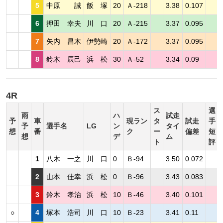
5
中原 誠
飯 塚
20
Ａ-218
3.38
0.107
6
押田 幸夫
川 口
20
Ａ-215
3.37
0.095
7
矢内 昌木
伊勢崎
20
Ａ-172
3.37
0.095
8
鈴木 辰己
浜 松
30
Ａ-52
3.34
0.09
4R
ス
選
雨
ハ
試走
予
車
現ラン
タ
試走
手
予
選手名
LG
ン
タイ
想
番
ク
ー
偏差
短
想
デ
ム
ト
評
1
八木 一之
川 口
0
Ｂ-94
3.50
0.072
2
山本 佳幸
浜 松
0
Ｂ-96
3.43
0.083
3
鈴木 孝治
浜 松
10
Ｂ-46
3.40
0.101
○
4
塚本 浩司
川 口
10
Ｂ-23
3.41
0.11