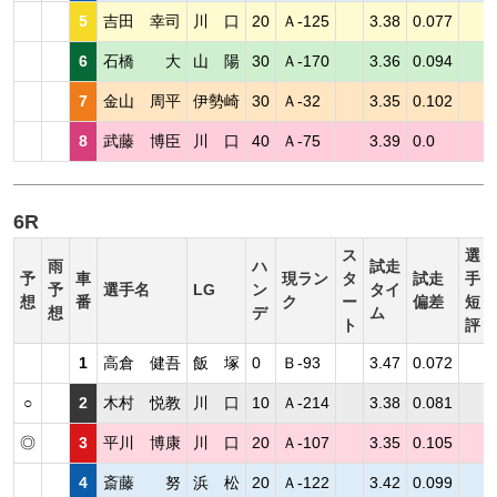
5
吉田 幸司
川 口
20
Ａ-125
3.38
0.077
6
石橋 大
山 陽
30
Ａ-170
3.36
0.094
7
金山 周平
伊勢崎
30
Ａ-32
3.35
0.102
8
武藤 博臣
川 口
40
Ａ-75
3.39
0.0
6R
ス
選
雨
ハ
試走
予
車
現ラン
タ
試走
手
予
選手名
LG
ン
タイ
想
番
ク
ー
偏差
短
想
デ
ム
ト
評
1
高倉 健吾
飯 塚
0
Ｂ-93
3.47
0.072
○
2
木村 悦教
川 口
10
Ａ-214
3.38
0.081
◎
3
平川 博康
川 口
20
Ａ-107
3.35
0.105
4
斎藤 努
浜 松
20
Ａ-122
3.42
0.099