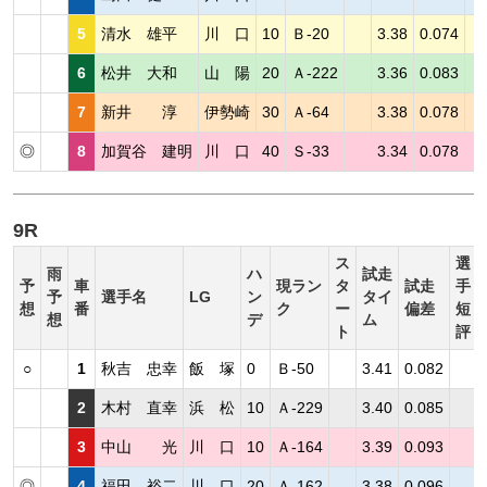
5
清水 雄平
川 口
10
Ｂ-20
3.38
0.074
6
松井 大和
山 陽
20
Ａ-222
3.36
0.083
7
新井 淳
伊勢崎
30
Ａ-64
3.38
0.078
◎
8
加賀谷 建明
川 口
40
Ｓ-33
3.34
0.078
9R
ス
選
雨
ハ
試走
予
車
現ラン
タ
試走
手
予
選手名
LG
ン
タイ
想
番
ク
ー
偏差
短
想
デ
ム
ト
評
○
1
秋吉 忠幸
飯 塚
0
Ｂ-50
3.41
0.082
2
木村 直幸
浜 松
10
Ａ-229
3.40
0.085
3
中山 光
川 口
10
Ａ-164
3.39
0.093
◎
4
福田 裕二
川 口
20
Ａ-162
3.38
0.096