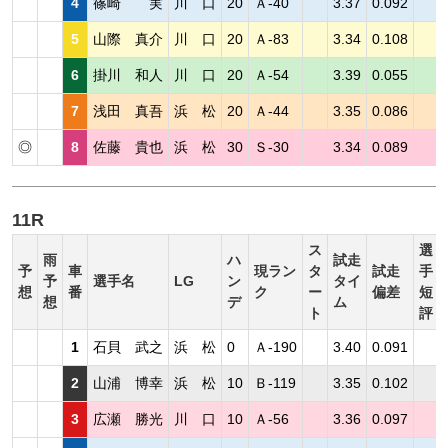
4
篠崎 実
川 口
20
Ａ-40
3.37
0.092
5
山際 真介
川 口
20
Ａ-83
3.34
0.108
6
掛川 和人
川 口
20
Ａ-54
3.39
0.055
7
浅田 真吾
浜 松
20
Ａ-44
3.35
0.086
◎
8
佐藤 貴也
浜 松
30
Ｓ-30
3.34
0.089
11R
ス
選
雨
ハ
試走
予
車
現ラン
タ
試走
手
予
選手名
LG
ン
タイ
想
番
ク
ー
偏差
短
想
デ
ム
ト
評
1
石貝 武之
浜 松
0
Ａ-190
3.40
0.091
2
山浦 博幸
浜 松
10
Ｂ-119
3.35
0.102
3
広瀬 勝光
川 口
10
Ａ-56
3.36
0.097