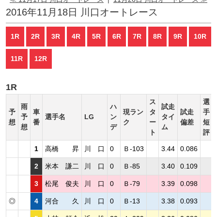
2016年11月18日 川口オートレース
1R
2R
3R
4R
5R
6R
7R
8R
9R
10R
11R
12R
1R
ス
選
雨
ハ
試走
予
車
現ラン
タ
試走
手
予
選手名
LG
ン
タイ
想
番
ク
ー
偏差
短
想
デ
ム
ト
評
1
高橋 昇
川 口
0
Ｂ-103
3.44
0.086
2
米本 謙二
川 口
0
Ｂ-85
3.40
0.109
3
松尾 俊夫
川 口
0
Ｂ-79
3.39
0.098
◎
4
河合 久
川 口
0
Ｂ-13
3.38
0.093