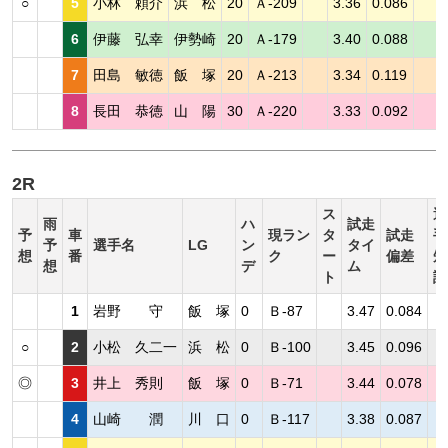
○
5
小林 頼介
浜 松
20
Ａ-209
3.36
0.086
6
伊藤 弘幸
伊勢崎
20
Ａ-179
3.40
0.088
7
田島 敏徳
飯 塚
20
Ａ-213
3.34
0.119
8
長田 恭徳
山 陽
30
Ａ-220
3.33
0.092
2R
ス
選
雨
ハ
試走
予
車
現ラン
タ
試走
手
予
選手名
LG
ン
タイ
想
番
ク
ー
偏差
短
想
デ
ム
ト
評
1
岩野 守
飯 塚
0
Ｂ-87
3.47
0.084
○
2
小松 久二一
浜 松
0
Ｂ-100
3.45
0.096
◎
3
井上 秀則
飯 塚
0
Ｂ-71
3.44
0.078
4
山崎 潤
川 口
0
Ｂ-117
3.38
0.087