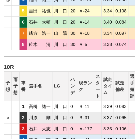
5
吉田 祐也
川 口
20
Ａ-24
3.34
0.108
6
石井 大輔
川 口
20
Ａ-14
3.40
0.084
7
緒方 浩一
山 陽
30
Ａ-18
3.34
0.097
8
鈴木 清
川 口
30
Ａ-5
3.38
0.074
10R
ス
選
雨
ハ
試走
予
車
現ラン
タ
試走
手
予
選手名
LG
ン
タイ
想
番
ク
ー
偏差
短
想
デ
ム
ト
評
1
高橋 祐一
川 口
0
Ｂ-11
3.39
0.083
○
2
川原 剛
川 口
0
Ｂ-31
3.37
0.095
3
石井 大志
川 口
0
Ａ-177
3.36
0.106