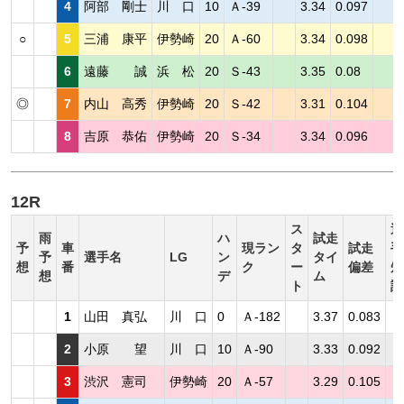
4
阿部 剛士
川 口
10
Ａ-39
3.34
0.097
○
5
三浦 康平
伊勢崎
20
Ａ-60
3.34
0.098
6
遠藤 誠
浜 松
20
Ｓ-43
3.35
0.08
◎
7
内山 高秀
伊勢崎
20
Ｓ-42
3.31
0.104
8
吉原 恭佑
伊勢崎
20
Ｓ-34
3.34
0.096
12R
ス
選
雨
ハ
試走
予
車
現ラン
タ
試走
手
予
選手名
LG
ン
タイ
想
番
ク
ー
偏差
短
想
デ
ム
ト
評
1
山田 真弘
川 口
0
Ａ-182
3.37
0.083
2
小原 望
川 口
10
Ａ-90
3.33
0.092
3
渋沢 憲司
伊勢崎
20
Ａ-57
3.29
0.105