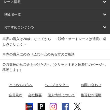
競輪
レース情報
オートレース
レース予想
競輪場一覧
競輪くじ
レース結果
北日本
函館競輪場
青森競輪場
いわき平競輪場
おすすめコンテンツ
車券の購入は20歳になってから ～競輪・オートレースは適度に楽
Dokanto!
キャリーオーバー一覧
関
競輪選手情報
弥彦競輪場
前橋競輪場
取手競輪場
宇都宮競輪場
しみましょう～
東
大宮競輪場
西武園競輪場
京王閣競輪場
立川競輪場
チャリロトプラザ
Perfecta Navi
車券の購入にのめり込む不安のある方のご相談
南
松戸競輪場
千葉競輪場
川崎競輪場
平塚競輪場
公営競技の払戻金を受けた方へ（クリックすると国税庁のページへ
netkeirin
関
移動します）
小田原競輪場
伊東競輪場
静岡競輪場
東
ケイリンガル
中
名古屋競輪場
岐阜競輪場
大垣競輪場
豊橋競輪場
はじめての方へ
ヘルプセンター
お問い合わせ
部
チャリレンジャー
富山競輪場
松阪競輪場
四日市競輪場
会員規約
会社概要
個人情報について
推奨動作環境
競輪場情報
近
福井競輪場
奈良競輪場
向日町競輪場
和歌山競輪場