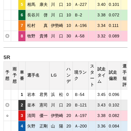
5
相馬 康夫
川 口
10
Ａ-227
3.40
0.101
6
長谷川 啓
川 口
10
Ｂ-2
3.38
0.072
7
松村 真
伊勢崎
10
Ａ-196
3.34
0.111
◎
8
牧野 貴博
川 口
30
Ａ-58
3.32
0.089
5R
ス
選
雨
ハ
試走
予
車
現ラン
タ
試走
手
予
選手名
LG
ン
タイ
想
番
ク
ー
偏差
短
想
デ
ム
ト
評
1
岩本 君男
浜 松
0
Ｂ-54
3.45
0.096
◎
2
釜本 憲司
川 口
20
Ｂ-121
3.43
0.102
○
3
清岡 優一
伊勢崎
20
Ａ-197
3.38
0.082
4
矢野 正剛
山 陽
20
Ａ-200
3.36
0.084