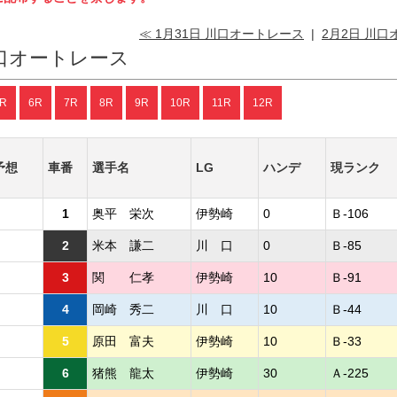
≪ 1月31日 川口オートレース
|
2月2日 川口
 川口オートレース
R
6R
7R
8R
9R
10R
11R
12R
予想
車番
選手名
LG
ハンデ
現ランク
1
奥平 栄次
伊勢崎
0
Ｂ-106
2
米本 謙二
川 口
0
Ｂ-85
3
関 仁孝
伊勢崎
10
Ｂ-91
4
岡崎 秀二
川 口
10
Ｂ-44
5
原田 富夫
伊勢崎
10
Ｂ-33
6
猪熊 龍太
伊勢崎
30
Ａ-225