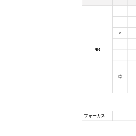
○
4R
◎
フォーカス