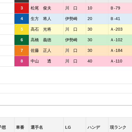
3
松尾 俊夫
川 口
10
Ｂ-79
4
生方 将人
伊勢崎
20
Ｂ-41
5
高石 光将
川 口
30
Ａ-203
6
高橋 義徳
伊勢崎
30
Ａ-102
7
佐藤 正人
川 口
30
Ａ-184
8
中山 透
川 口
40
Ａ-110
予想
車番
選手名
LG
ハンデ
現ランク