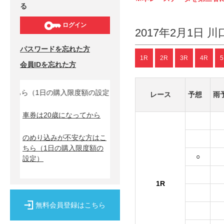
る
ログイン
2017年2月1日
パスワードを忘れた方
1R
2R
3R
4R
5
会員IDを忘れた方
ら（1日の購入限度額の設定）↓
レース
予想
雨
車券は20歳になってから
のめり込みが不安な方はこ
ちら
（1日の購入限度額の
○
設定）
1R
無料会員登録はこちら