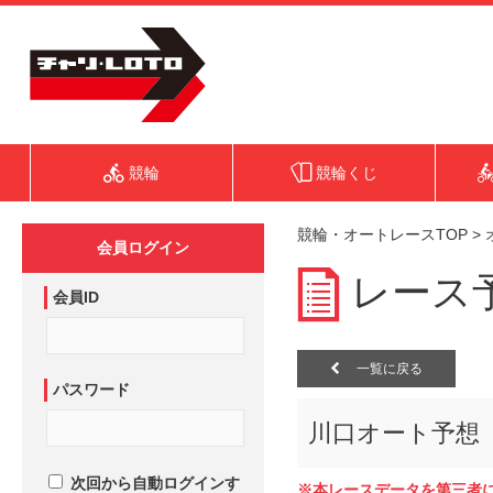
競輪
競輪くじ
競輪・オートレースTOP
>
会員ログイン
レース
会員ID
一覧に戻る
パスワード
川口オート予想
次回から自動ログインす
※本レースデータを第三者