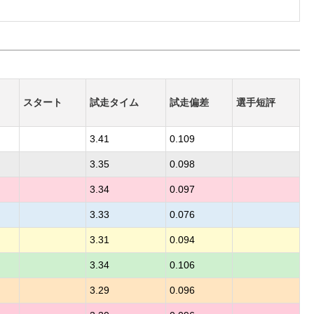
スタート
試走タイム
試走偏差
選手短評
3.41
0.109
3.35
0.098
3.34
0.097
3.33
0.076
3.31
0.094
3.34
0.106
3.29
0.096