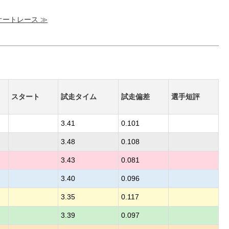
オートレース ≫
スタート
試走タイム
試走偏差
選手短評
3.41
0.101
3.48
0.108
3.43
0.081
3.40
0.096
3.35
0.117
3.39
0.097