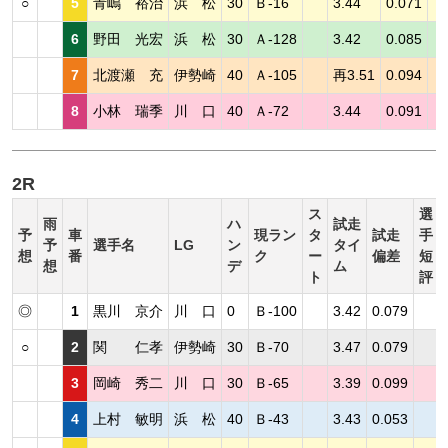
○
5
青嶋 裕治
浜 松
30
Ｂ-16
3.44
0.071
6
野田 光宏
浜 松
30
Ａ-128
3.42
0.085
7
北渡瀬 充
伊勢崎
40
Ａ-105
再3.51
0.094
8
小林 瑞季
川 口
40
Ａ-72
3.44
0.091
2R
ス
選
雨
ハ
試走
予
車
現ラン
タ
試走
手
予
選手名
LG
ン
タイ
想
番
ク
ー
偏差
短
想
デ
ム
ト
評
◎
1
黒川 京介
川 口
0
Ｂ-100
3.42
0.079
○
2
関 仁孝
伊勢崎
30
Ｂ-70
3.47
0.079
3
岡崎 秀二
川 口
30
Ｂ-65
3.39
0.099
4
上村 敏明
浜 松
40
Ｂ-43
3.43
0.053