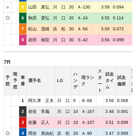
○
5
山田 真弘
川 口
20
Ａ-130
3.59
0.094
◎
6
秋田 貴弘
川 口
20
Ａ-24
3.55
0.114
7
松山 茂靖
浜 松
30
Ａ-56
3.50
0.072
8
岩田 裕臣
川 口
30
Ｓ-42
3.56
0.099
7R
ス
選
雨
ハ
試走
予
車
現ラン
タ
試走
手
予
選手名
LG
ン
タイ
想
番
ク
ー
偏差
短
想
デ
ム
ト
評
1
阿久津 正夫
川 口
0
Ｂ-68
3.56
0.068
2
岩佐 常義
川 口
10
Ａ-167
3.48
0.091
3
佐藤 正人
川 口
10
Ａ-107
3.51
0.099
◎
4
岡谷 美由紀
浜 松
20
Ａ-90
3.47
0.099