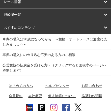
競輪
レース情報
オートレース
レース予想
競輪場一覧
競輪くじ
レース結果
北日本
函館競輪場
青森競輪場
いわき平競輪場
おすすめコンテンツ
車券の購入は20歳になってから ～競輪・オートレースは適度に楽
Dokanto!
キャリーオーバー一覧
関
競輪選手情報
弥彦競輪場
前橋競輪場
取手競輪場
宇都宮競輪場
しみましょう～
東
大宮競輪場
西武園競輪場
京王閣競輪場
立川競輪場
チャリロトプラザ
Perfecta Navi
車券の購入にのめり込む不安のある方のご相談
南
松戸競輪場
千葉競輪場
川崎競輪場
平塚競輪場
公営競技の払戻金を受けた方へ（クリックすると国税庁のページへ
netkeirin
関
移動します）
小田原競輪場
伊東競輪場
静岡競輪場
東
ケイリンガル
中
名古屋競輪場
岐阜競輪場
大垣競輪場
豊橋競輪場
はじめての方へ
ヘルプセンター
お問い合わせ
部
チャリレンジャー
富山競輪場
松阪競輪場
四日市競輪場
会員規約
会社概要
個人情報について
推奨動作環境
競輪場情報
近
福井競輪場
奈良競輪場
向日町競輪場
和歌山競輪場