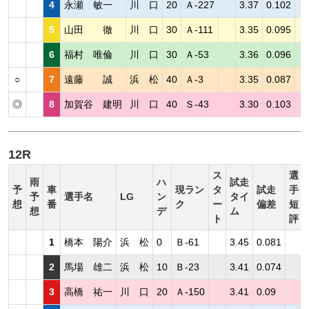
4
永瀬 敏一
川 口
20
Ａ-227
3.37
0.102
5
山田 徹
川 口
30
Ａ-111
3.35
0.095
6
福村 唯倫
川 口
30
Ａ-53
3.36
0.096
○
7
遠藤 誠
浜 松
40
Ａ-3
3.35
0.087
◎
8
加賀谷 建明
川 口
40
Ｓ-43
3.30
0.103
12R
ス
選
雨
ハ
試走
予
車
現ラン
タ
試走
手
予
選手名
LG
ン
タイ
想
番
ク
ー
偏差
短
想
デ
ム
ト
評
1
橋本 陽介
浜 松
0
Ｂ-61
3.45
0.081
2
馬場 雄二
浜 松
10
Ｂ-23
3.41
0.074
3
高橋 祐一
川 口
20
Ａ-150
3.41
0.09