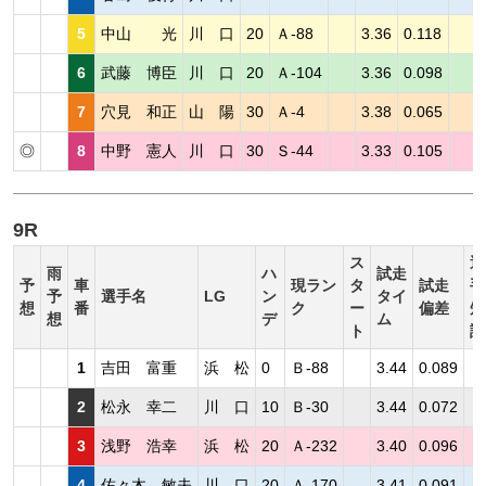
5
中山 光
川 口
20
Ａ-88
3.36
0.118
6
武藤 博臣
川 口
20
Ａ-104
3.36
0.098
7
穴見 和正
山 陽
30
Ａ-4
3.38
0.065
◎
8
中野 憲人
川 口
30
Ｓ-44
3.33
0.105
9R
ス
選
雨
ハ
試走
予
車
現ラン
タ
試走
手
予
選手名
LG
ン
タイ
想
番
ク
ー
偏差
短
想
デ
ム
ト
評
1
吉田 富重
浜 松
0
Ｂ-88
3.44
0.089
2
松永 幸二
川 口
10
Ｂ-30
3.44
0.072
3
浅野 浩幸
浜 松
20
Ａ-232
3.40
0.096
4
佐々木 敏夫
川 口
20
Ａ-170
3.41
0.091