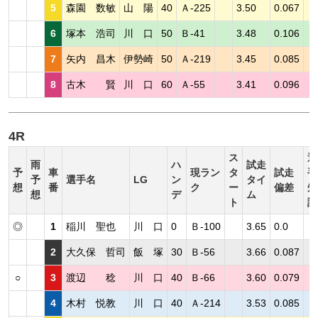
5
森園 数敏
山 陽
40
Ａ-225
3.50
0.067
6
塚本 浩司
川 口
50
Ｂ-41
3.48
0.106
7
矢内 昌木
伊勢崎
50
Ａ-219
3.45
0.085
8
古木 賢
川 口
60
Ａ-55
3.41
0.096
4R
ス
選
雨
ハ
試走
予
車
現ラン
タ
試走
手
予
選手名
LG
ン
タイ
想
番
ク
ー
偏差
短
想
デ
ム
ト
評
◎
1
稲川 聖也
川 口
0
Ｂ-100
3.65
0.0
2
大久保 哲司
飯 塚
30
Ｂ-56
3.66
0.087
○
3
渡辺 稔
川 口
40
Ｂ-66
3.60
0.079
4
木村 悦教
川 口
40
Ａ-214
3.53
0.085