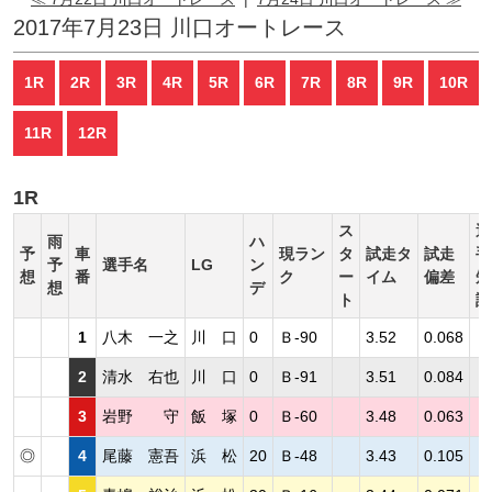
2017年7月23日 川口オートレース
1R
2R
3R
4R
5R
6R
7R
8R
9R
10R
11R
12R
1R
ス
選
雨
ハ
予
車
現ラン
タ
試走タ
試走
手
予
選手名
LG
ン
想
番
ク
ー
イム
偏差
短
想
デ
ト
評
1
八木 一之
川 口
0
Ｂ-90
3.52
0.068
2
清水 右也
川 口
0
Ｂ-91
3.51
0.084
3
岩野 守
飯 塚
0
Ｂ-60
3.48
0.063
◎
4
尾藤 憲吾
浜 松
20
Ｂ-48
3.43
0.105