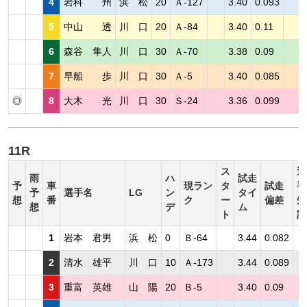
4
岩科 州
浜 松
20
Ａ-127
3.40
0.093
5
中山 透
川 口
20
Ａ-84
3.40
0.11
6
森谷 隼人
川 口
30
Ａ-70
3.38
0.09
7
早船 歩
川 口
30
Ａ-5
3.40
0.085
◎
8
大木 光
川 口
30
Ｓ-24
3.36
0.099
11R
ス
選
雨
ハ
試走
予
車
現ラン
タ
試走
手
予
選手名
LG
ン
タイ
想
番
ク
ー
偏差
短
想
デ
ム
ト
評
1
岩本 君男
浜 松
0
Ｂ-64
3.44
0.082
2
清水 雄平
川 口
10
Ａ-173
3.44
0.089
3
重富 英雄
山 陽
20
Ｂ-5
3.40
0.09