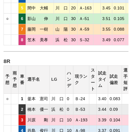
5
間中 大輔
川 口
20
Ａ-163
3.45
0.101
○
6
影山 伸
川 口
30
Ａ-51
3.51
0.105
7
藤岡 一樹
山 陽
30
Ａ-59
3.55
0.088
8
笠木 美孝
浜 松
30
Ｓ-32
3.49
0.077
8R
ス
選
雨
ハ
試走
予
車
現ラン
タ
試走
手
予
選手名
LG
ン
タイ
想
番
ク
ー
偏差
短
想
デ
ム
ト
評
○
1
釜本 憲司
川 口
0
Ｂ-24
3.40
0.083
2
橋本 優一
浜 松
0
Ｂ-53
3.44
0.09
3
川原 剛
川 口
10
Ａ-193
3.39
0.104
4
谷島 俊行
川 口
10
Ａ-98
3.37
0.091