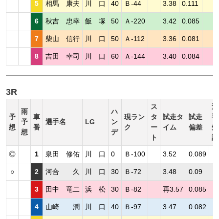
5
相馬 康夫
川 口
40
Ｂ-44
3.38
0.111
6
秋吉 忠幸
飯 塚
50
Ａ-220
3.42
0.085
7
柴山 信行
川 口
50
Ａ-112
3.36
0.081
8
吉田 幸司
川 口
60
Ａ-144
3.40
0.084
3R
ス
選
雨
ハ
予
車
現ラン
タ
試走タ
試走
手
予
選手名
LG
ン
想
番
ク
ー
イム
偏差
短
想
デ
ト
評
◎
1
泉田 修佑
川 口
0
Ｂ-100
3.52
0.089
○
2
河合 久
川 口
30
Ｂ-72
3.48
0.09
3
田中 竜二
浜 松
30
Ｂ-82
再3.57
0.085
4
山崎 潤
川 口
40
Ｂ-97
3.47
0.082