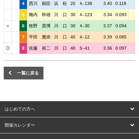
4
西川 頼臣
浜 松
20
Ａ-138
3.40
0.118
5
梅内 幹雄
川 口
30
Ａ-123
3.34
0.093
○
6
牧野 貴博
川 口
30
Ａ-30
3.37
0.094
7
平田 雅崇
川 口
40
Ａ-12
3.39
0.085
◎
8
佐藤 裕二
川 口
40
Ｓ-41
3.36
0.097
一覧に戻る
はじめての方へ
はじめての方へ
開催カレンダー