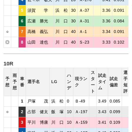
5
須賀 学
浜 松
30
Ａ-37
3.36
0.091
6
広瀬 勝光
川 口
30
Ａ-31
3.36
0.084
○
7
高橋 義弘
川 口
40
Ａ-1
3.34
0.091
◎
8
山田 達也
川 口
40
Ｓ-23
3.33
0.102
10R
ス
選
雨
ハ
試走
予
車
現ラン
タ
試走
手
予
選手名
LG
ン
タイ
想
番
ク
ー
偏差
短
想
デ
ム
ト
評
1
戸塚 茂
浜 松
0
Ｂ-49
3.49
0.085
○
2
占部 健太
飯 塚
10
Ａ-197
3.43
0.099
3
平川 博康
川 口
10
Ａ-159
3.41
0.109