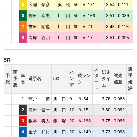
5
広瀬 豪彦
浜 松
50
Ａ-171
3.54
0.111
6
押田 幸夫
川 口
50
Ａ-166
3.51
0.089
7
吉田 祐也
川 口
60
Ａ-71
3.48
0.116
8
高塚 義明
川 口
60
Ａ-17
3.51
0.095
5R
ス
選
雨
ハ
試走
予
車
現ラン
タ
試走
手
予
選手名
LG
ン
タイ
想
番
ク
ー
偏差
短
想
デ
ム
ト
評
1
宍戸 繁
川 口
0
Ｂ-54
3.76
0.083
2
島田 健一
川 口
10
Ｂ-15
3.80
0.092
3
根本 将人
飯 塚
20
Ａ-198
3.75
0.095
4
金子 和裕
川 口
20
Ａ-149
3.73
0.098