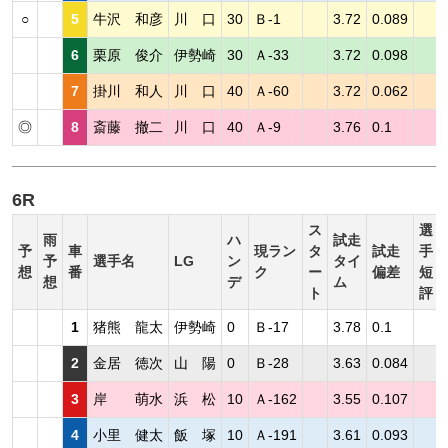
○
5
牛沢 和彦
川 口
30
Ｂ-1
3.72
0.089
6
栗原 俊介
伊勢崎
30
Ａ-33
3.72
0.098
7
掛川 和人
川 口
40
Ａ-60
3.72
0.062
◎
8
斎藤 撤二
川 口
40
Ａ-9
3.76
0.1
6R
ス
選
雨
ハ
試走
予
車
現ラン
タ
試走
手
予
選手名
LG
ン
タイ
想
番
ク
ー
偏差
短
想
デ
ム
ト
評
1
猪熊 龍太
伊勢崎
0
Ｂ-17
3.78
0.1
2
金居 徳次
山 陽
0
Ｂ-28
3.63
0.084
3
岸 萌水
浜 松
10
Ａ-162
3.55
0.107
4
小里 健太
飯 塚
10
Ａ-191
3.61
0.093