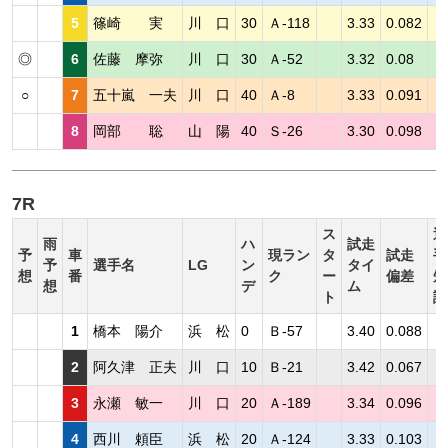
5
篠崎 実
川 口
30
Ａ-118
3.33
0.082
◎
6
佐藤 摩弥
川 口
30
Ａ-52
3.32
0.08
○
7
五十嵐 一夫
川 口
40
Ａ-8
3.33
0.091
8
岡部 聡
山 陽
40
Ｓ-26
3.30
0.098
7R
ス
選
雨
ハ
試走
予
車
現ラン
タ
試走
手
予
選手名
LG
ン
タイ
想
番
ク
ー
偏差
短
想
デ
ム
ト
評
1
橋本 陽介
浜 松
0
Ｂ-57
3.40
0.088
2
阿久津 正夫
川 口
10
Ｂ-21
3.42
0.067
3
永瀬 敏一
川 口
20
Ａ-189
3.34
0.096
4
西川 頼臣
浜 松
20
Ａ-124
3.33
0.103