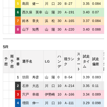
5
島田 健一
川 口
20
Ｂ-27
3.35
0.084
6
西久保 英幸
山 陽
20
Ａ-191
3.40
0.07
7
鈴木 章夫
浜 松
30
Ａ-165
3.37
0.084
8
山下 知秀
山 陽
30
Ａ-220
3.40
0.088
5R
ス
選
雨
ハ
試走
予
車
現ラン
タ
試走
手
予
選手名
LG
ン
タイ
想
番
ク
ー
偏差
短
想
デ
ム
ト
評
1
坊田 寿彦
山 陽
0
Ｂ-54
3.39
0.083
2
石井 大志
川 口
10
Ａ-214
3.35
0.11
3
宍戸 幸雄
伊勢崎
10
Ａ-166
3.34
0.089
4
増田 伸一
川 口
10
Ａ-111
3.29
0.098