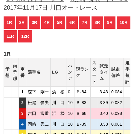
2017年11月17日 川口オートレース
1R
2R
3R
4R
5R
6R
7R
8R
9R
10R
11R
12R
1R
ス
選
雨
ハ
試走
予
車
現ラン
タ
試走
手
予
選手名
LG
ン
タイ
想
番
ク
ー
偏差
短
想
デ
ム
ト
評
1
森下 剛一
浜 松
0
Ｂ-84
3.43
0.084
2
松尾 俊夫
川 口
10
Ｂ-83
3.39
0.082
3
吉田 富重
浜 松
10
Ｂ-68
3.40
0.098
4
岡崎 秀二
川 口
10
Ｂ-39
3.38
0.081