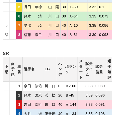
5
長田 恭徳
山 陽
30
Ａ-69
3.32
0.1
6
鈴木 清
川 口
30
Ａ-64
3.35
0.079
○
7
早船 歩
川 口
40
Ａ-10
3.35
0.086
◎
8
斎藤 撤二
川 口
40
Ｓ-31
3.30
0.098
8R
ス
選
雨
ハ
試走
予
車
現ラン
タ
試走
手
予
選手名
LG
ン
タイ
想
番
ク
ー
偏差
短
想
デ
ム
ト
評
1
泉田 修佑
川 口
0
Ｂ-100
3.38
0.089
2
鈴木 啓示
浜 松
20
Ｂ-45
3.39
0.096
3
吉田 幸司
川 口
40
Ａ-144
3.38
0.091
4
大月 渉
伊勢崎
40
Ａ-134
3.35
0.108