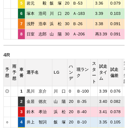
5
岩元 毅
飯 塚
20
Ｂ-53
3.36
0.079
6
塚本 浩司
川 口
20
Ａ-183
3.39
0.103
7
浅野 浩幸
浜 松
30
Ｂ-26
3.38
0.091
8
日室 志郎
山 陽
30
Ａ-206
再3.39
0.091
4R
ス
選
雨
ハ
試走
予
車
現ラン
タ
試走
手
予
選手名
LG
ン
タイ
想
番
ク
ー
偏差
短
想
デ
ム
ト
評
◎
1
黒川 京介
川 口
0
Ｂ-100
3.39
0.076
2
金居 徳次
山 陽
20
Ｂ-35
3.40
0.082
3
鈴木 孝治
浜 松
20
Ｂ-40
3.41
0.078
○
4
井上 智詞
飯 塚
20
Ｂ-10
3.35
0.105