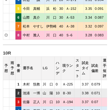
5
今田 真輔
浜 松
30
Ａ-152
3.35
0.091
6
山際 真介
川 口
30
Ａ-53
3.34
0.087
7
松本 やすし
伊勢崎
40
Ａ-38
3.32
0.097
◎
8
中村 雅人
川 口
40
Ｓ-6
3.28
0.083
10R
ス
選
雨
ハ
試走
予
車
現ラン
タ
試走
手
予
選手名
LG
ン
タイ
想
番
ク
ー
偏差
短
想
デ
ム
ト
評
1
木村 悦教
川 口
0
Ａ-225
3.37
0.079
2
池浦 一博
山 陽
10
Ｂ-30
3.38
0.071
3
佐藤 正人
川 口
10
Ａ-194
3.37
0.07