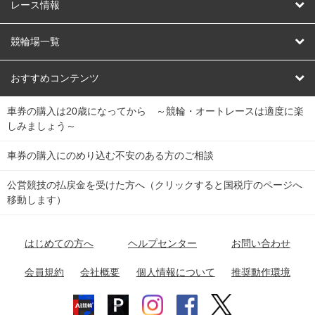
競輪
レース情報
オートレース
レース予想
競輪場一覧
競輪くじ
レース結果
北日本
函館競輪場
青森競輪場
いわき平競輪場
おすすめコンテンツ
車券の購入は20歳になってから ～競輪・オートレースは適度に楽
Dokanto!
キャリーオーバー一覧
関
競輪選手情報
弥彦競輪場
前橋競輪場
取手競輪場
宇都宮競輪場
しみましょう～
東
大宮競輪場
西武園競輪場
京王閣競輪場
立川競輪場
チャリロトプラザ
Perfecta Navi
車券の購入にのめり込む不安のある方のご相談
南
松戸競輪場
千葉競輪場
川崎競輪場
平塚競輪場
公営競技の払戻金を受けた方へ（クリックすると国税庁のページへ
netkeirin
関
移動します）
小田原競輪場
伊東競輪場
静岡競輪場
東
ケイリンガル
中
名古屋競輪場
岐阜競輪場
大垣競輪場
豊橋競輪場
はじめての方へ
ヘルプセンター
お問い合わせ
部
チャリレンジャー
富山競輪場
松阪競輪場
四日市競輪場
会員規約
会社概要
個人情報について
推奨動作環境
競輪場情報
近
福井競輪場
奈良競輪場
向日町競輪場
和歌山競輪場