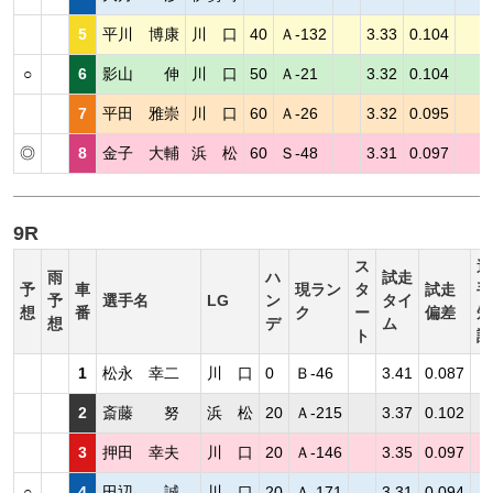
5
平川 博康
川 口
40
Ａ-132
3.33
0.104
○
6
影山 伸
川 口
50
Ａ-21
3.32
0.104
7
平田 雅崇
川 口
60
Ａ-26
3.32
0.095
◎
8
金子 大輔
浜 松
60
Ｓ-48
3.31
0.097
9R
ス
選
雨
ハ
試走
予
車
現ラン
タ
試走
手
予
選手名
LG
ン
タイ
想
番
ク
ー
偏差
短
想
デ
ム
ト
評
1
松永 幸二
川 口
0
Ｂ-46
3.41
0.087
2
斎藤 努
浜 松
20
Ａ-215
3.37
0.102
3
押田 幸夫
川 口
20
Ａ-146
3.35
0.097
○
4
田辺 誠
川 口
20
Ａ-171
3.31
0.094