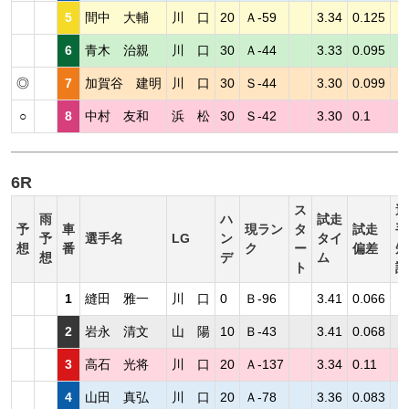
5
間中 大輔
川 口
20
Ａ-59
3.34
0.125
6
青木 治親
川 口
30
Ａ-44
3.33
0.095
◎
7
加賀谷 建明
川 口
30
Ｓ-44
3.30
0.099
○
8
中村 友和
浜 松
30
Ｓ-42
3.30
0.1
6R
ス
選
雨
ハ
試走
予
車
現ラン
タ
試走
手
予
選手名
LG
ン
タイ
想
番
ク
ー
偏差
短
想
デ
ム
ト
評
1
縫田 雅一
川 口
0
Ｂ-96
3.41
0.066
2
岩永 清文
山 陽
10
Ｂ-43
3.41
0.068
3
高石 光将
川 口
20
Ａ-137
3.34
0.11
4
山田 真弘
川 口
20
Ａ-78
3.36
0.083