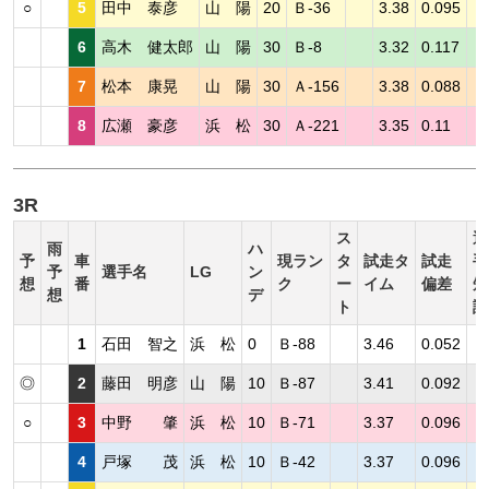
○
5
田中 泰彦
山 陽
20
Ｂ-36
3.38
0.095
6
高木 健太郎
山 陽
30
Ｂ-8
3.32
0.117
7
松本 康晃
山 陽
30
Ａ-156
3.38
0.088
8
広瀬 豪彦
浜 松
30
Ａ-221
3.35
0.11
3R
ス
選
雨
ハ
予
車
現ラン
タ
試走タ
試走
手
予
選手名
LG
ン
想
番
ク
ー
イム
偏差
短
想
デ
ト
評
1
石田 智之
浜 松
0
Ｂ-88
3.46
0.052
◎
2
藤田 明彦
山 陽
10
Ｂ-87
3.41
0.092
○
3
中野 肇
浜 松
10
Ｂ-71
3.37
0.096
4
戸塚 茂
浜 松
10
Ｂ-42
3.37
0.096