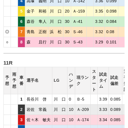
4
高塚 義明
川 口
10
Ａ-142
3.36
0.099
5
金子 和裕
川 口
20
Ａ-159
3.35
0.098
6
森谷 隼人
川 口
30
Ａ-41
3.32
0.084
◎
7
青島 正樹
浜 松
30
Ｓ-46
3.32
0.08
○
8
森 且行
川 口
30
Ｓ-43
3.29
0.101
11R
ス
選
雨
ハ
試走
予
車
現ラン
タ
試走
手
予
選手名
LG
ン
タイ
想
番
ク
ー
偏差
短
想
デ
ム
ト
評
1
長谷川 啓
川 口
0
Ｂ-5
3.39
0.085
2
岩佐 常義
川 口
10
Ａ-209
3.33
0.089
3
佐々木 敏夫
川 口
10
Ａ-174
3.34
0.085