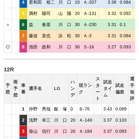
4
君和田 裕二
川 口
10
Ａ-207
3.38
0.084
5
満村 陽司
山 陽
20
Ａ-131
3.32
0.092
○
6
益 春菜
川 口
30
Ａ-230
3.31
0.1
7
藤波 直也
浜 松
30
Ａ-3
3.31
0.084
◎
8
池田 政和
川 口
30
Ｓ-16
3.27
0.093
12R
ス
選
雨
ハ
試走
予
車
現ラン
タ
試走
手
予
選手名
LG
ン
タイ
想
番
ク
ー
偏差
短
想
デ
ム
ト
評
1
仲野 秀哉
飯 塚
0
Ｂ-76
3.43
0.089
2
浅野 幸三
川 口
20
Ａ-140
3.37
0.103
3
柴山 信行
川 口
20
Ａ-184
3.37
0.083