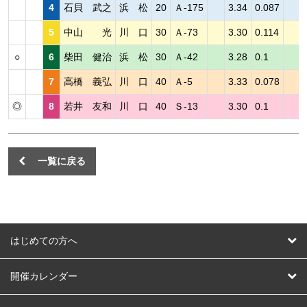
4
石貝 武之
浜 松
20
Ａ-175
3.34
0.087
5
中山 光
川 口
30
Ａ-73
3.30
0.114
○
6
柴田 健治
浜 松
30
Ａ-42
3.28
0.1
7
高橋 義弘
川 口
40
Ａ-5
3.33
0.078
◎
8
若井 友和
川 口
40
Ｓ-13
3.30
0.1
一覧に戻る
はじめての方へ
はじめての方へ
開催カレンダー