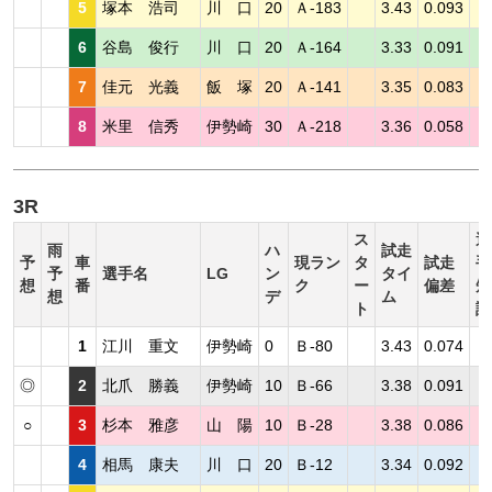
5
塚本 浩司
川 口
20
Ａ-183
3.43
0.093
6
谷島 俊行
川 口
20
Ａ-164
3.33
0.091
7
佳元 光義
飯 塚
20
Ａ-141
3.35
0.083
8
米里 信秀
伊勢崎
30
Ａ-218
3.36
0.058
3R
ス
選
雨
ハ
試走
予
車
現ラン
タ
試走
手
予
選手名
LG
ン
タイ
想
番
ク
ー
偏差
短
想
デ
ム
ト
評
1
江川 重文
伊勢崎
0
Ｂ-80
3.43
0.074
◎
2
北爪 勝義
伊勢崎
10
Ｂ-66
3.38
0.091
○
3
杉本 雅彦
山 陽
10
Ｂ-28
3.38
0.086
4
相馬 康夫
川 口
20
Ｂ-12
3.34
0.092