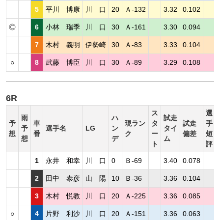
5
平川 博康
川 口
20
Ａ-132
3.32
0.102
◎
6
小林 瑞季
川 口
30
Ａ-161
3.30
0.094
7
木村 義明
伊勢崎
30
Ａ-83
3.33
0.104
○
8
武藤 博臣
川 口
30
Ａ-89
3.29
0.108
6R
ス
選
雨
ハ
試走
予
車
現ラン
タ
試走
手
予
選手名
LG
ン
タイ
想
番
ク
ー
偏差
短
想
デ
ム
ト
評
1
永井 和幸
川 口
0
Ｂ-69
3.40
0.078
2
田中 泰彦
山 陽
10
Ｂ-36
3.36
0.104
3
木村 悦教
川 口
20
Ａ-225
3.36
0.085
○
4
片野 利沙
川 口
20
Ａ-151
3.36
0.063