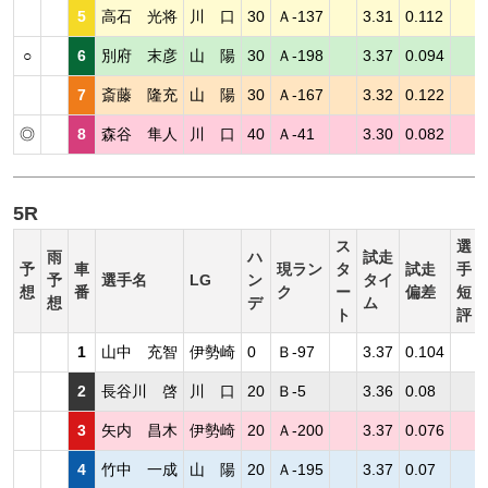
5
高石 光将
川 口
30
Ａ-137
3.31
0.112
○
6
別府 末彦
山 陽
30
Ａ-198
3.37
0.094
7
斎藤 隆充
山 陽
30
Ａ-167
3.32
0.122
◎
8
森谷 隼人
川 口
40
Ａ-41
3.30
0.082
5R
ス
選
雨
ハ
試走
予
車
現ラン
タ
試走
手
予
選手名
LG
ン
タイ
想
番
ク
ー
偏差
短
想
デ
ム
ト
評
1
山中 充智
伊勢崎
0
Ｂ-97
3.37
0.104
2
長谷川 啓
川 口
20
Ｂ-5
3.36
0.08
3
矢内 昌木
伊勢崎
20
Ａ-200
3.37
0.076
4
竹中 一成
山 陽
20
Ａ-195
3.37
0.07