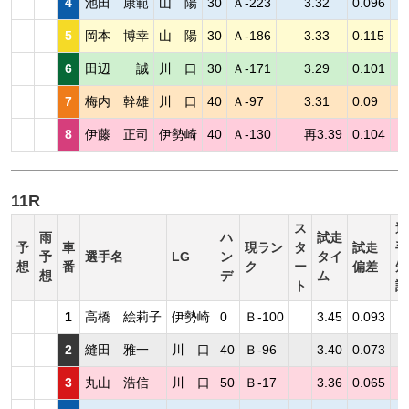
4
池田 康範
山 陽
30
Ａ-223
3.32
0.096
5
岡本 博幸
山 陽
30
Ａ-186
3.33
0.115
6
田辺 誠
川 口
30
Ａ-171
3.29
0.101
7
梅内 幹雄
川 口
40
Ａ-97
3.31
0.09
8
伊藤 正司
伊勢崎
40
Ａ-130
再3.39
0.104
11R
ス
選
雨
ハ
試走
予
車
現ラン
タ
試走
手
予
選手名
LG
ン
タイ
想
番
ク
ー
偏差
短
想
デ
ム
ト
評
1
高橋 絵莉子
伊勢崎
0
Ｂ-100
3.45
0.093
2
縫田 雅一
川 口
40
Ｂ-96
3.40
0.073
3
丸山 浩信
川 口
50
Ｂ-17
3.36
0.065