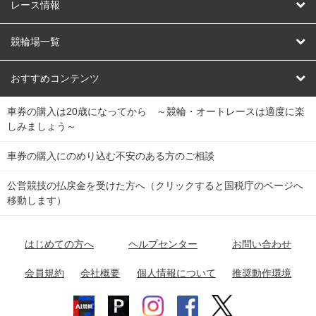
競輪
レース情報
オートレース
レース予想
競輪場一覧
競輪くじ
レース結果
北日本
函館競輪場
青森競輪場
いわき平競輪場
おすすめコンテンツ
車券の購入は20歳になってから ～競輪・オートレースは適度に楽
Dokanto!
キャリーオーバー一覧
関
競輪選手情報
弥彦競輪場
前橋競輪場
取手競輪場
宇都宮競輪場
しみましょう～
東
大宮競輪場
西武園競輪場
京王閣競輪場
立川競輪場
チャリロトプラザ
Perfecta Navi
車券の購入にのめり込む不安のある方のご相談
南
松戸競輪場
千葉競輪場
川崎競輪場
平塚競輪場
公営競技の払戻金を受けた方へ（クリックすると国税庁のページへ
netkeirin
関
移動します）
小田原競輪場
伊東競輪場
静岡競輪場
東
ケイリンガル
中
名古屋競輪場
岐阜競輪場
大垣競輪場
豊橋競輪場
はじめての方へ
ヘルプセンター
お問い合わせ
部
チャリレンジャー
富山競輪場
松阪競輪場
四日市競輪場
会員規約
会社概要
個人情報について
推奨動作環境
競輪場情報
近
福井競輪場
奈良競輪場
向日町競輪場
和歌山競輪場