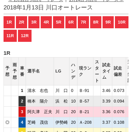
2018年1月13日 川口オートレース
1R
2R
3R
4R
5R
6R
7R
8R
9R
10R
11R
12R
1R
ス
選
雨
ハ
試走
予
車
現ラン
タ
試走
手
予
選手名
LG
ン
タイ
想
番
ク
ー
偏差
短
想
デ
ム
ト
評
1
清水 右也
川 口
0
Ｂ-91
3.46
0.073
2
橋本 陽介
浜 松
10
Ｂ-57
3.39
0.094
3
阿久津 正夫
川 口
20
Ｂ-21
3.36
0.076
◎
4
芝崎 茂信
伊勢崎
20
Ａ-208
3.37
0.108