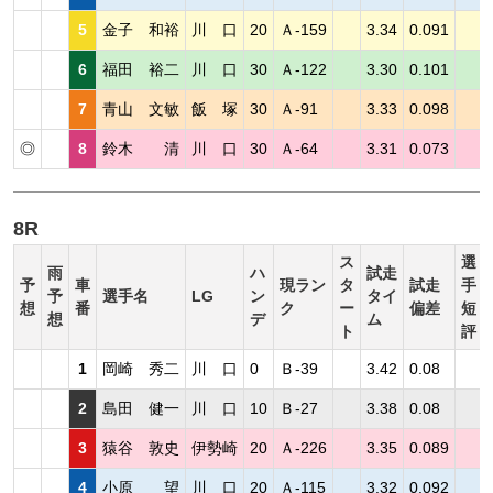
5
金子 和裕
川 口
20
Ａ-159
3.34
0.091
6
福田 裕二
川 口
30
Ａ-122
3.30
0.101
7
青山 文敏
飯 塚
30
Ａ-91
3.33
0.098
◎
8
鈴木 清
川 口
30
Ａ-64
3.31
0.073
8R
ス
選
雨
ハ
試走
予
車
現ラン
タ
試走
手
予
選手名
LG
ン
タイ
想
番
ク
ー
偏差
短
想
デ
ム
ト
評
1
岡崎 秀二
川 口
0
Ｂ-39
3.42
0.08
2
島田 健一
川 口
10
Ｂ-27
3.38
0.08
3
猿谷 敦史
伊勢崎
20
Ａ-226
3.35
0.089
4
小原 望
川 口
20
Ａ-115
3.32
0.092