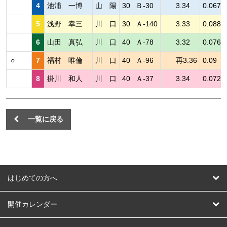
4
池浦 一博
山 陽
30
Ｂ-30
3.34
0.067
5
浅野 幸三
川 口
30
Ａ-140
3.33
0.088
6
山田 真弘
川 口
40
Ａ-78
3.32
0.076
○
7
福村 唯倫
川 口
40
Ａ-96
再3.36
0.09
8
掛川 和人
川 口
40
Ａ-37
3.34
0.072
一覧に戻る
はじめての方へ
はじめての方へ
開催カレンダー