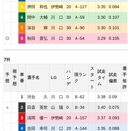
5
押田 和也
伊勢崎
20
Ａ-127
3.35
0.084
6
間中 大輔
川 口
30
Ａ-59
3.30
0.107
7
深谷 輝
川 口
30
Ａ-90
3.30
0.101
◎
8
秋田 貴弘
川 口
30
Ａ-54
3.29
0.105
7R
ス
選
雨
ハ
試走
予
車
現ラン
タ
試走
手
予
選手名
LG
ン
タイ
想
番
ク
ー
偏差
短
想
デ
ム
ト
評
1
河合 久
川 口
0
Ｂ-62
3.38
0.09
○
2
田斎 英世
山 陽
0
Ｂ-34
3.40
0.075
3
清岡 優一
伊勢崎
20
Ａ-157
3.37
0.093
4
吉田 幸司
川 口
20
Ａ-144
3.35
0.088