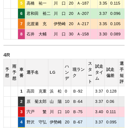
5
高橋 祐一
川 口
20
Ａ-187
3.35
0.115
6
君和田 裕二
川 口
20
Ａ-207
3.37
0.096
7
北渡瀬 充
伊勢崎
20
Ａ-217
3.35
0.105
8
石井 大輔
川 口
30
Ａ-158
3.30
0.089
4R
ス
選
雨
ハ
試走
予
車
現ラン
タ
試走
手
予
選手名
LG
ン
タイ
想
番
ク
ー
偏差
短
想
デ
ム
ト
評
1
高田 克重
浜 松
0
Ｂ-92
3.37
0.128
2
原 菊太郎
山 陽
10
Ｂ-64
3.37
0.06
3
宍戸 繁
川 口
10
Ｂ-75
3.40
0.111
4
野沢 守弘
伊勢崎
20
Ｂ-67
3.37
0.095