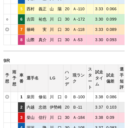
5
西村 義正
山 陽
20
Ａ-110
3.33
0.066
○
6
吉田 祐也
川 口
30
Ａ-172
3.30
0.099
◎
7
篠崎 実
川 口
30
Ａ-118
3.33
0.089
8
山際 真介
川 口
30
Ａ-53
3.30
0.093
9R
ス
選
雨
ハ
試走
予
車
現ラン
タ
試走
手
予
選手名
LG
ン
タイ
想
番
ク
ー
偏差
短
想
デ
ム
ト
評
◎
1
泉田 修佑
川 口
0
Ｂ-100
3.38
0.086
2
内越 忠徳
伊勢崎
20
Ｂ-11
3.37
0.103
3
柴山 信行
川 口
30
Ａ-184
3.38
0.09
4
深沢 隆
川 口
30
Ａ-105
3.37
0.083