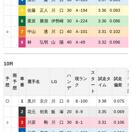
5
佐藤 正人
川 口
30
Ａ-194
3.36
0.083
6
栗原 勝測
伊勢崎
30
Ａ-224
3.36
0.086
○
7
中山 透
川 口
40
Ａ-101
3.31
0.102
8
林 弘明
山 陽
40
Ａ-49
3.32
0.096
10R
ス
選
雨
ハ
予
車
現ラン
タ
試走タ
試走
手
予
選手名
LG
ン
想
番
ク
ー
イム
偏差
短
想
デ
ト
評
◎
1
黒川 京介
川 口
0
Ｂ-100
3.38
0.075
2
花元 初美
飯 塚
20
Ｂ-9
3.35
0.069
○
3
川原 剛
川 口
30
Ｂ-1
3.31
0.106