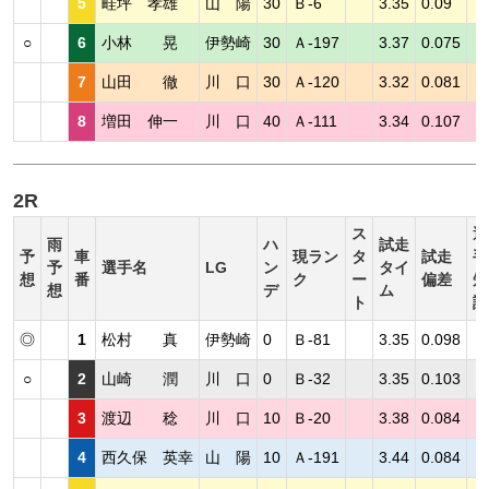
5
畦坪 孝雄
山 陽
30
Ｂ-6
3.35
0.09
○
6
小林 晃
伊勢崎
30
Ａ-197
3.37
0.075
7
山田 徹
川 口
30
Ａ-120
3.32
0.081
8
増田 伸一
川 口
40
Ａ-111
3.34
0.107
2R
ス
選
雨
ハ
試走
予
車
現ラン
タ
試走
手
予
選手名
LG
ン
タイ
想
番
ク
ー
偏差
短
想
デ
ム
ト
評
◎
1
松村 真
伊勢崎
0
Ｂ-81
3.35
0.098
○
2
山崎 潤
川 口
0
Ｂ-32
3.35
0.103
3
渡辺 稔
川 口
10
Ｂ-20
3.38
0.084
4
西久保 英幸
山 陽
10
Ａ-191
3.44
0.084