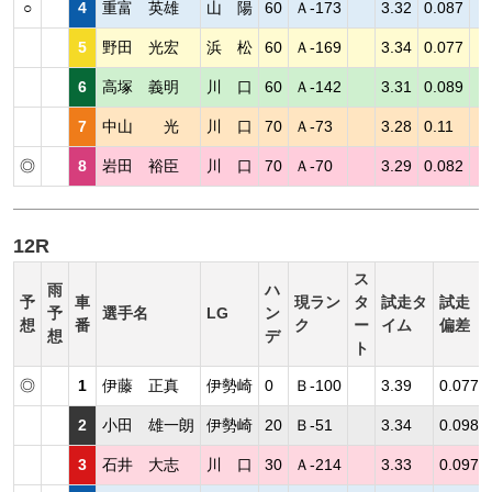
○
4
重富 英雄
山 陽
60
Ａ-173
3.32
0.087
5
野田 光宏
浜 松
60
Ａ-169
3.34
0.077
6
高塚 義明
川 口
60
Ａ-142
3.31
0.089
7
中山 光
川 口
70
Ａ-73
3.28
0.11
◎
8
岩田 裕臣
川 口
70
Ａ-70
3.29
0.082
12R
ス
雨
ハ
予
車
現ラン
タ
試走タ
試走
予
選手名
LG
ン
想
番
ク
ー
イム
偏差
想
デ
ト
◎
1
伊藤 正真
伊勢崎
0
Ｂ-100
3.39
0.077
2
小田 雄一朗
伊勢崎
20
Ｂ-51
3.34
0.098
3
石井 大志
川 口
30
Ａ-214
3.33
0.097