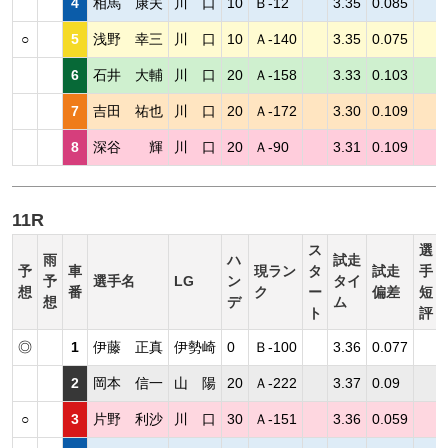
4
相馬 康夫
川 口
10
Ｂ-12
3.35
0.085
○
5
浅野 幸三
川 口
10
Ａ-140
3.35
0.075
6
石井 大輔
川 口
20
Ａ-158
3.33
0.103
7
吉田 祐也
川 口
20
Ａ-172
3.30
0.109
8
深谷 輝
川 口
20
Ａ-90
3.31
0.109
11R
ス
選
雨
ハ
試走
予
車
現ラン
タ
試走
手
予
選手名
LG
ン
タイ
想
番
ク
ー
偏差
短
想
デ
ム
ト
評
◎
1
伊藤 正真
伊勢崎
0
Ｂ-100
3.36
0.077
2
岡本 信一
山 陽
20
Ａ-222
3.37
0.09
○
3
片野 利沙
川 口
30
Ａ-151
3.36
0.059