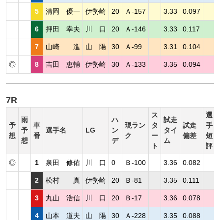
5
清岡 優一
伊勢崎
20
Ａ-157
3.33
0.097
6
押田 幸夫
川 口
20
Ａ-146
3.33
0.117
7
山崎 進
山 陽
30
Ａ-99
3.31
0.104
◎
8
吉田 恵輔
伊勢崎
30
Ａ-133
3.35
0.094
7R
ス
選
雨
ハ
試走
予
車
現ラン
タ
試走
手
予
選手名
LG
ン
タイ
想
番
ク
ー
偏差
短
想
デ
ム
ト
評
◎
1
泉田 修佑
川 口
0
Ｂ-100
3.36
0.082
2
松村 真
伊勢崎
20
Ｂ-81
3.35
0.111
3
丸山 浩信
川 口
20
Ｂ-17
3.36
0.078
4
山本 道夫
山 陽
30
Ａ-228
3.35
0.088