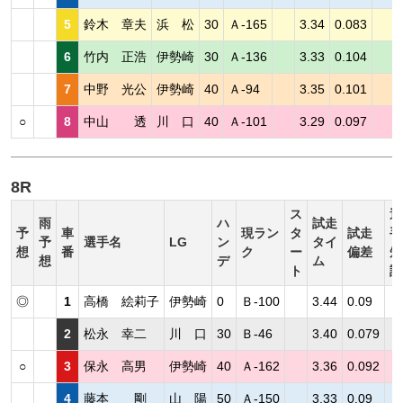
5
鈴木 章夫
浜 松
30
Ａ-165
3.34
0.083
6
竹内 正浩
伊勢崎
30
Ａ-136
3.33
0.104
7
中野 光公
伊勢崎
40
Ａ-94
3.35
0.101
○
8
中山 透
川 口
40
Ａ-101
3.29
0.097
8R
ス
選
雨
ハ
試走
予
車
現ラン
タ
試走
手
予
選手名
LG
ン
タイ
想
番
ク
ー
偏差
短
想
デ
ム
ト
評
◎
1
高橋 絵莉子
伊勢崎
0
Ｂ-100
3.44
0.09
2
松永 幸二
川 口
30
Ｂ-46
3.40
0.079
○
3
保永 高男
伊勢崎
40
Ａ-162
3.36
0.092
4
藤本 剛
山 陽
50
Ａ-150
3.33
0.09