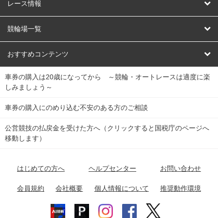
競輪
レース情報
オートレース
レース予想
競輪場一覧
競輪くじ
レース結果
北日本
函館競輪場
青森競輪場
いわき平競輪場
おすすめコンテンツ
車券の購入は20歳になってから ～競輪・オートレースは適度に楽
Dokanto!
キャリーオーバー一覧
関
競輪選手情報
弥彦競輪場
前橋競輪場
取手競輪場
宇都宮競輪場
しみましょう～
東
大宮競輪場
西武園競輪場
京王閣競輪場
立川競輪場
チャリロトプラザ
Perfecta Navi
車券の購入にのめり込む不安のある方のご相談
南
松戸競輪場
千葉競輪場
川崎競輪場
平塚競輪場
公営競技の払戻金を受けた方へ（クリックすると国税庁のページへ
netkeirin
関
移動します）
小田原競輪場
伊東競輪場
静岡競輪場
東
ケイリンガル
中
名古屋競輪場
岐阜競輪場
大垣競輪場
豊橋競輪場
はじめての方へ
ヘルプセンター
お問い合わせ
部
チャリレンジャー
富山競輪場
松阪競輪場
四日市競輪場
会員規約
会社概要
個人情報について
推奨動作環境
競輪場情報
近
福井競輪場
奈良競輪場
向日町競輪場
和歌山競輪場