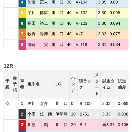
4
佐藤 正人
川 口
30
Ａ-194
3.35
0.09
5
平川 博康
川 口
40
Ａ-132
3.30
0.095
6
福田 裕二
川 口
40
Ａ-122
3.30
0.094
7
牧野 貴博
川 口
40
Ａ-71
3.33
0.075
8
篠崎 実
川 口
40
Ａ-118
3.31
0.084
12R
ス
雨
ハ
予
車
現ラン
タ
試走タ
試走
予
選手名
LG
ン
想
番
ク
ー
イム
偏差
想
デ
ト
◎
1
黒川 京介
川 口
0
Ｂ-100
3.33
0.069
2
小田 雄一朗
伊勢崎
10
Ｂ-51
3.33
0.098
3
川原 剛
川 口
20
Ｂ-1
再3.37
0.106