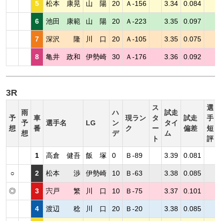
5
松本 康晃
山 陽
20
Ａ-156
3.34
0.084
6
池田 康範
山 陽
20
Ａ-223
3.35
0.097
7
深沢 隆
川 口
20
Ａ-105
3.35
0.075
8
亀井 政和
伊勢崎
30
Ａ-176
3.36
0.092
3R
ス
選
雨
ハ
試走
予
車
現ラン
タ
試走
手
予
選手名
LG
ン
タイ
想
番
ク
ー
偏差
短
想
デ
ム
ト
評
1
高倉 健吾
飯 塚
0
Ｂ-89
3.39
0.081
○
2
松本 渉
伊勢崎
10
Ｂ-63
3.38
0.085
◎
3
宍戸 繁
川 口
10
Ｂ-75
3.37
0.101
4
渡辺 稔
川 口
20
Ｂ-20
3.38
0.085