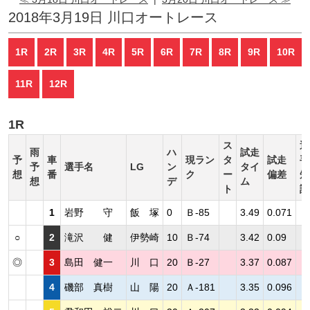
2018年3月19日 川口オートレース
1R
2R
3R
4R
5R
6R
7R
8R
9R
10R
11R
12R
1R
ス
選
雨
ハ
試走
予
車
現ラン
タ
試走
手
予
選手名
LG
ン
タイ
想
番
ク
ー
偏差
短
想
デ
ム
ト
評
1
岩野 守
飯 塚
0
Ｂ-85
3.49
0.071
○
2
滝沢 健
伊勢崎
10
Ｂ-74
3.42
0.09
◎
3
島田 健一
川 口
20
Ｂ-27
3.37
0.087
4
磯部 真樹
山 陽
20
Ａ-181
3.35
0.096