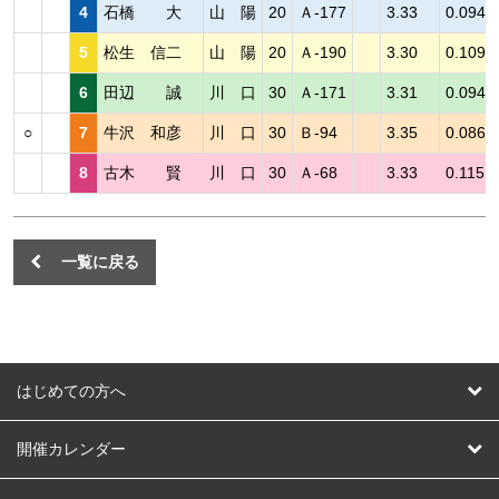
4
石橋 大
山 陽
20
Ａ-177
3.33
0.094
5
松生 信二
山 陽
20
Ａ-190
3.30
0.109
6
田辺 誠
川 口
30
Ａ-171
3.31
0.094
○
7
牛沢 和彦
川 口
30
Ｂ-94
3.35
0.086
8
古木 賢
川 口
30
Ａ-68
3.33
0.115
一覧に戻る
はじめての方へ
はじめての方へ
開催カレンダー