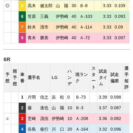
◎
5
高木 健太郎
山 陽
30
Ｂ-8
3.33
0.109
6
笠原 三義
伊勢崎
40
Ａ-103
3.33
0.093
7
鈴木 清市
伊勢崎
40
Ａ-114
3.33
0.09
8
青木 勝美
伊勢崎
40
Ａ-72
3.33
0.097
6R
ス
選
雨
ハ
試走
予
車
現ラン
タ
試走
手
予
選手名
LG
ン
タイ
想
番
ク
ー
偏差
短
想
デ
ム
ト
評
1
片岡 信之
浜 松
0
Ｂ-73
3.39
0.098
2
藤 達也
山 陽
10
Ｂ-3
3.37
0.087
○
3
芝崎 茂信
伊勢崎
10
Ａ-208
3.36
0.082
4
谷島 俊行
川 口
20
Ａ-164
3.32
0.096