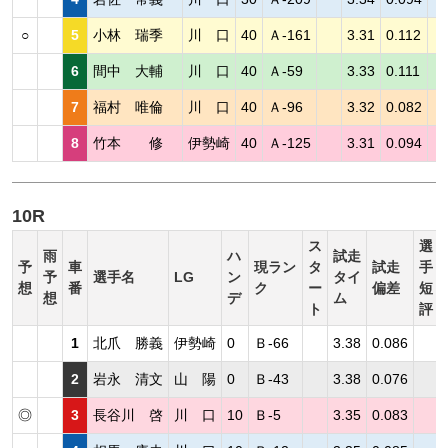
○
5
小林 瑞季
川 口
40
Ａ-161
3.31
0.112
6
間中 大輔
川 口
40
Ａ-59
3.33
0.111
7
福村 唯倫
川 口
40
Ａ-96
3.32
0.082
8
竹本 修
伊勢崎
40
Ａ-125
3.31
0.094
10R
ス
選
雨
ハ
試走
予
車
現ラン
タ
試走
手
予
選手名
LG
ン
タイ
想
番
ク
ー
偏差
短
想
デ
ム
ト
評
1
北爪 勝義
伊勢崎
0
Ｂ-66
3.38
0.086
2
岩永 清文
山 陽
0
Ｂ-43
3.38
0.076
◎
3
長谷川 啓
川 口
10
Ｂ-5
3.35
0.083