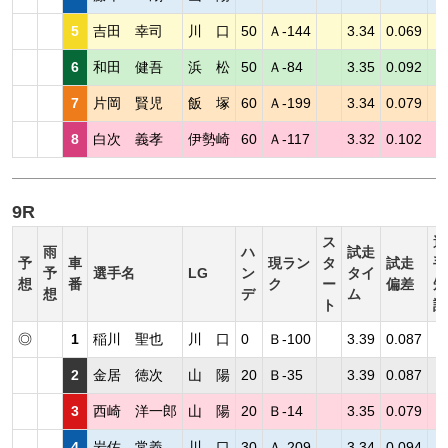
5
吉田 幸司
川 口
50
Ａ-144
3.34
0.069
6
和田 健吾
浜 松
50
Ａ-84
3.35
0.092
7
片岡 賢児
飯 塚
60
Ａ-199
3.34
0.079
8
白次 義孝
伊勢崎
60
Ａ-117
3.32
0.102
9R
ス
選
雨
ハ
試走
予
車
現ラン
タ
試走
手
予
選手名
LG
ン
タイ
想
番
ク
ー
偏差
短
想
デ
ム
ト
評
◎
1
稲川 聖也
川 口
0
Ｂ-100
3.39
0.087
2
金居 徳次
山 陽
20
Ｂ-35
3.39
0.087
3
西崎 洋一郎
山 陽
20
Ｂ-14
3.35
0.079
4
岩佐 常義
川 口
30
Ａ-209
3.34
0.094