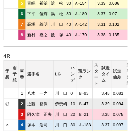
5
青嶋 裕治
浜 松
30
Ａ-154
3.39
0.086
6
下平 佳輝
浜 松
30
Ａ-180
3.37
0.07
7
高塚 義明
川 口
40
Ａ-142
3.31
0.102
8
新村 嘉之
飯 塚
40
Ａ-170
3.38
0.135
4R
ス
選
雨
ハ
試走
予
車
現ラン
タ
試走
手
予
選手名
LG
ン
タイ
想
番
ク
ー
偏差
短
想
デ
ム
ト
評
1
八木 一之
川 口
0
Ｂ-93
3.45
0.081
◎
2
近藤 裕保
伊勢崎
10
Ｂ-47
3.39
0.094
3
阿久津 正夫
川 口
20
Ｂ-21
3.38
0.075
○
4
塚本 浩司
川 口
30
Ａ-183
3.37
0.097