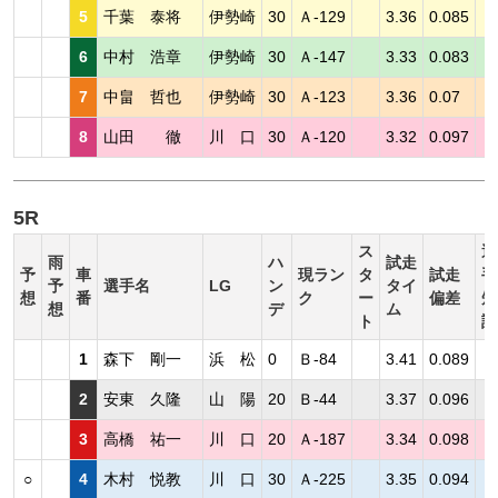
5
千葉 泰将
伊勢崎
30
Ａ-129
3.36
0.085
6
中村 浩章
伊勢崎
30
Ａ-147
3.33
0.083
7
中畠 哲也
伊勢崎
30
Ａ-123
3.36
0.07
8
山田 徹
川 口
30
Ａ-120
3.32
0.097
5R
ス
選
雨
ハ
試走
予
車
現ラン
タ
試走
手
予
選手名
LG
ン
タイ
想
番
ク
ー
偏差
短
想
デ
ム
ト
評
1
森下 剛一
浜 松
0
Ｂ-84
3.41
0.089
2
安東 久隆
山 陽
20
Ｂ-44
3.37
0.096
3
高橋 祐一
川 口
20
Ａ-187
3.34
0.098
○
4
木村 悦教
川 口
30
Ａ-225
3.35
0.094