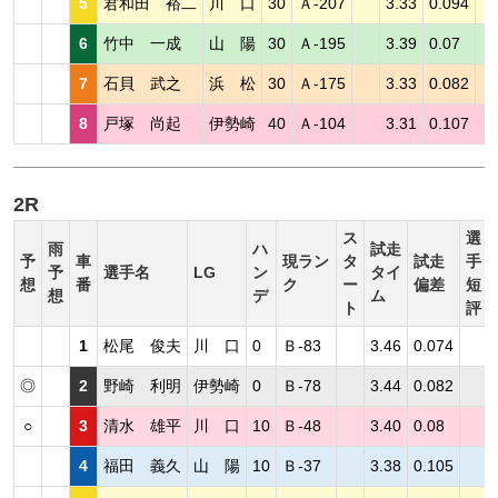
5
君和田 裕二
川 口
30
Ａ-207
3.33
0.094
6
竹中 一成
山 陽
30
Ａ-195
3.39
0.07
7
石貝 武之
浜 松
30
Ａ-175
3.33
0.082
8
戸塚 尚起
伊勢崎
40
Ａ-104
3.31
0.107
2R
ス
選
雨
ハ
試走
予
車
現ラン
タ
試走
手
予
選手名
LG
ン
タイ
想
番
ク
ー
偏差
短
想
デ
ム
ト
評
1
松尾 俊夫
川 口
0
Ｂ-83
3.46
0.074
◎
2
野崎 利明
伊勢崎
0
Ｂ-78
3.44
0.082
○
3
清水 雄平
川 口
10
Ｂ-48
3.40
0.08
4
福田 義久
山 陽
10
Ｂ-37
3.38
0.105