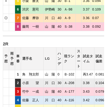
○
5
小栗 勝太
山 陽
30
Ｂ-1
3.36
0.094
6
渋沢 憲司
伊勢崎
30
Ａ-98
3.37
0.109
◎
7
佐藤 摩弥
川 口
40
Ａ-9
3.36
0.07
8
藤岡 一樹
山 陽
40
Ｓ-38
3.38
0.092
2R
ス
雨
ハ
予
車
現ラン
タ
試走タ
試走
予
選手名
LG
ン
想
番
ク
ー
イム
偏差
想
デ
ト
1
角 翔太郎
山 陽
0
Ｂ-102
再3.47
0.081
2
小原 望
川 口
30
Ａ-208
3.38
0.104
3
竹中 一成
山 陽
40
Ａ-177
3.43
0.079
4
佐藤 正人
川 口
40
Ａ-116
3.42
0.096