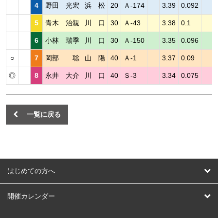
4
野田 光宏
浜 松
20
Ａ-174
3.39
0.092
5
青木 治親
川 口
30
Ａ-43
3.38
0.1
6
小林 瑞季
川 口
30
Ａ-150
3.35
0.096
○
7
岡部 聡
山 陽
40
Ａ-1
3.37
0.09
◎
8
永井 大介
川 口
40
Ｓ-3
3.34
0.075
一覧に戻る
はじめての方へ
はじめての方へ
開催カレンダー