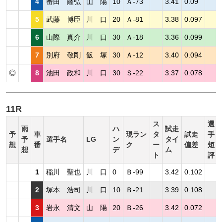
4
番田 隆弘
山 陽
10
Ａ-73
3.41
0.09
5
武藤 博臣
川 口
20
Ａ-81
3.38
0.097
6
山際 真介
川 口
30
Ａ-18
3.36
0.099
7
別府 敬剛
飯 塚
30
Ａ-12
3.40
0.094
◎
8
池田 政和
川 口
30
Ｓ-22
3.37
0.078
11R
ス
選
雨
ハ
試走
予
車
現ラン
タ
試走
手
予
選手名
LG
ン
タイ
想
番
ク
ー
偏差
短
想
デ
ム
ト
評
1
稲川 聖也
川 口
0
Ｂ-99
3.42
0.102
2
塚本 浩司
川 口
10
Ｂ-21
3.39
0.108
3
岩永 清文
山 陽
20
Ｂ-26
3.42
0.072