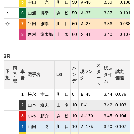
5
中山 光
川 口
50
Ａ-46
3.39
0.108
○
6
山浦 博幸
浜 松
50
Ａ-37
3.37
0.101
◎
7
平田 雅崇
川 口
60
Ａ-27
3.36
0.088
8
西村 龍太郎
山 陽
60
Ｓ-41
3.40
0.107
3R
ス
選
雨
ハ
試走
予
車
現ラン
タ
試走
手
予
選手名
LG
ン
タイ
想
番
ク
ー
偏差
短
想
デ
ム
ト
評
1
松永 幸二
川 口
0
Ｂ-48
3.44
0.076
2
山本 道夫
山 陽
10
Ｂ-11
3.42
0.103
3
小林 頼介
浜 松
10
Ａ-170
3.45
0.104
4
山田 徹
川 口
10
Ａ-175
3.40
0.107