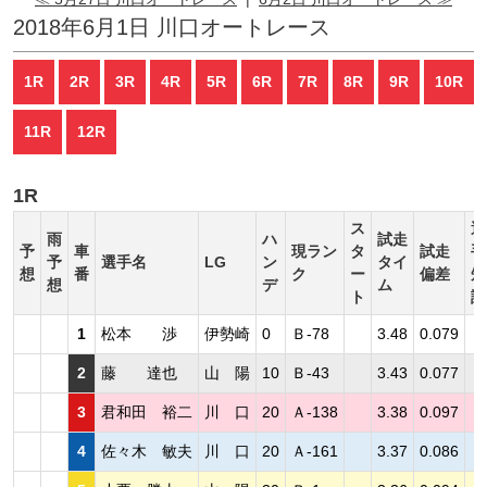
2018年6月1日 川口オートレース
1R
2R
3R
4R
5R
6R
7R
8R
9R
10R
11R
12R
1R
ス
選
雨
ハ
試走
予
車
現ラン
タ
試走
手
予
選手名
LG
ン
タイ
想
番
ク
ー
偏差
短
想
デ
ム
ト
評
1
松本 渉
伊勢崎
0
Ｂ-78
3.48
0.079
2
藤 達也
山 陽
10
Ｂ-43
3.43
0.077
3
君和田 裕二
川 口
20
Ａ-138
3.38
0.097
4
佐々木 敏夫
川 口
20
Ａ-161
3.37
0.086