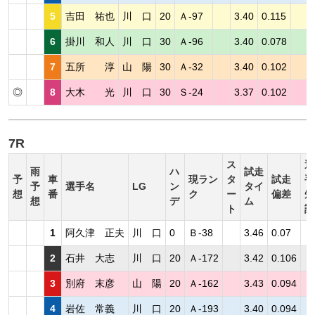
5
吉田 祐也
川 口
20
Ａ-97
3.40
0.115
6
掛川 和人
川 口
30
Ａ-96
3.40
0.078
7
五所 淳
山 陽
30
Ａ-32
3.40
0.102
◎
8
大木 光
川 口
30
Ｓ-24
3.37
0.102
7R
ス
選
雨
ハ
試走
予
車
現ラン
タ
試走
手
予
選手名
LG
ン
タイ
想
番
ク
ー
偏差
短
想
デ
ム
ト
評
1
阿久津 正夫
川 口
0
Ｂ-38
3.46
0.07
2
石井 大志
川 口
20
Ａ-172
3.42
0.106
3
別府 末彦
山 陽
20
Ａ-162
3.43
0.094
4
岩佐 常義
川 口
20
Ａ-193
3.40
0.094