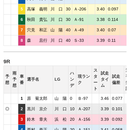
5
高塚 義明
川 口
30
Ａ-206
3.40
0.097
6
秋田 貴弘
川 口
30
Ａ-91
3.38
0.114
7
穴見 和正
山 陽
40
Ａ-49
3.40
0.07
8
森 且行
川 口
40
Ｓ-33
3.39
0.11
9R
ス
選
雨
ハ
試走
予
車
現ラン
タ
試走
手
予
選手名
LG
ン
タイ
想
番
ク
ー
偏差
短
想
デ
ム
ト
評
1
原 菊太郎
山 陽
0
Ｂ-97
3.46
0.077
◎
2
黒川 京介
川 口
10
Ａ-207
3.39
0.101
3
鈴木 章夫
浜 松
20
Ａ-156
3.39
0.092
4
西村 義正
山 陽
20
Ａ-151
3.41
0.058