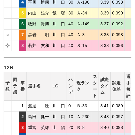
4
平川 博康
川 口
30
Ａ-190
3.39
0.098
5
内山 雄介
飯 塚
30
Ａ-34
3.39
0.099
6
牧野 貴博
川 口
40
Ａ-149
3.37
0.092
○
7
黒岩 明
川 口
40
Ａ-3
3.35
0.098
◎
8
若井 友和
川 口
40
Ｓ-15
3.33
0.096
12R
ス
選
雨
ハ
試走
予
車
現ラン
タ
試走
手
予
選手名
LG
ン
タイ
想
番
ク
ー
偏差
短
想
デ
ム
ト
評
1
渡辺 稔
川 口
0
Ｂ-36
3.41
0.089
2
島田 健一
川 口
10
Ａ-230
3.43
0.097
3
重富 英雄
山 陽
20
Ｂ-8
3.40
0.098