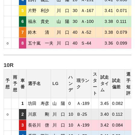
5
片野 利沙
川 口
30
Ａ-167
3.41
0.071
6
福永 貴史
山 陽
30
Ａ-100
3.38
0.111
7
鈴木 清
川 口
40
Ａ-52
3.38
0.079
○
8
五十嵐 一夫
川 口
40
Ｓ-44
3.36
0.099
10R
ス
選
雨
ハ
試走
予
車
現ラン
タ
試走
手
予
選手名
LG
ン
タイ
想
番
ク
ー
偏差
短
想
デ
ム
ト
評
1
坊田 寿彦
山 陽
0
Ａ-189
3.45
0.082
○
2
川原 剛
川 口
10
Ｂ-25
3.40
0.112
3
長谷川 啓
川 口
10
Ａ-199
3.42
0.084