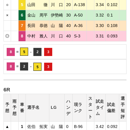
○
5
山田 徹
川 口
20
A-138
3.34
0.102
×
6
金山 周平
伊勢崎
30
A-50
3.32
0.1
7
長田 恭徳
山 陽
40
A-36
3.30
0.108
◎
8
中村 雅人
川 口
40
S-3
3.31
0.093
=
-
8
5
2
3
=
-
8
2
3
5
6R
ス
選
雨
ハ
試走
予
車
現ラ
タ
試走
手
予
選手名
LG
ン
タイ
想
番
ンク
ー
偏差
短
想
デ
ム
ト
評
▲
1
佐伯 拓実
山 陽
0
B-96
3.42
0.092