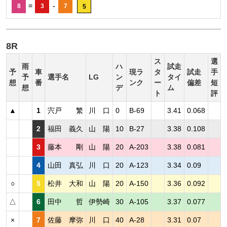
=
-
8
3
7
5
8R
ス
選
雨
ハ
試走
予
車
現ラ
タ
試走
手
予
選手名
LG
ン
タイ
想
番
ンク
ー
偏差
短
想
デ
ム
ト
評
▲
1
宍戸 繁
川 口
0
B-69
3.41
0.068
2
福田 義久
山 陽
10
B-27
3.38
0.108
3
藤本 剛
山 陽
20
A-203
3.38
0.081
4
山田 真弘
川 口
20
A-123
3.34
0.09
○
5
松井 大和
山 陽
20
A-150
3.36
0.092
△
6
田中 哲
伊勢崎
30
A-105
3.37
0.077
×
7
佐藤 摩弥
川 口
40
A-28
3.31
0.07