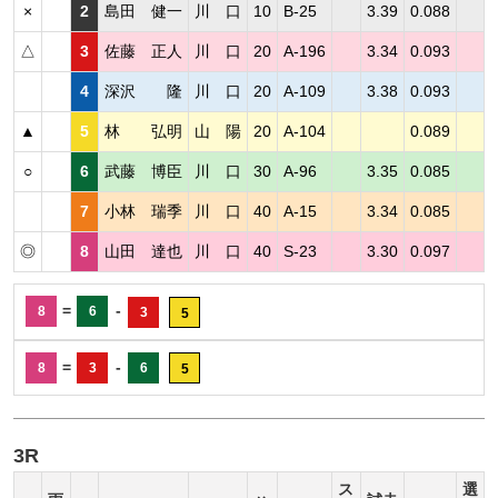
×
2
島田 健一
川 口
10
B-25
3.39
0.088
△
3
佐藤 正人
川 口
20
A-196
3.34
0.093
4
深沢 隆
川 口
20
A-109
3.38
0.093
▲
5
林 弘明
山 陽
20
A-104
0.089
○
6
武藤 博臣
川 口
30
A-96
3.35
0.085
7
小林 瑞季
川 口
40
A-15
3.34
0.085
◎
8
山田 達也
川 口
40
S-23
3.30
0.097
=
-
8
6
3
5
=
-
8
3
6
5
3R
ス
選