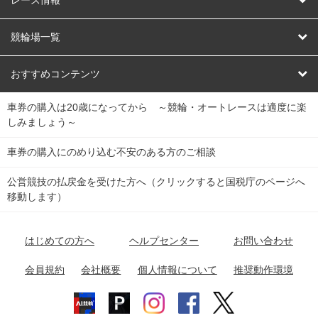
オートレース
レース予想
競輪場一覧
競輪くじ
レース結果
北日本
函館競輪場
青森競輪場
いわき平競輪場
おすすめコンテンツ
車券の購入は20歳になってから ～競輪・オートレースは適度に楽
Dokanto!
キャリーオーバー一覧
関
競輪選手情報
弥彦競輪場
前橋競輪場
取手競輪場
宇都宮競輪場
しみましょう～
東
大宮競輪場
西武園競輪場
京王閣競輪場
立川競輪場
チャリロトプラザ
Perfecta Navi
車券の購入にのめり込む不安のある方のご相談
南
松戸競輪場
千葉競輪場
川崎競輪場
平塚競輪場
公営競技の払戻金を受けた方へ（クリックすると国税庁のページへ
netkeirin
関
移動します）
小田原競輪場
伊東競輪場
静岡競輪場
東
ケイリンガル
中
名古屋競輪場
岐阜競輪場
大垣競輪場
豊橋競輪場
はじめての方へ
ヘルプセンター
お問い合わせ
部
チャリレンジャー
富山競輪場
松阪競輪場
四日市競輪場
会員規約
会社概要
個人情報について
推奨動作環境
競輪場情報
近
福井競輪場
奈良競輪場
向日町競輪場
和歌山競輪場
畿