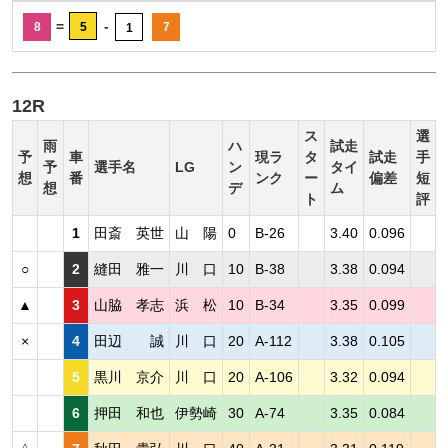
=
-
8
5
7
1
12R
ス
選
雨
ハ
試走
予
車
現ラ
タ
試走
手
予
選手名
LG
ン
タイ
想
番
ンク
ー
偏差
短
想
デ
ム
ト
評
1
田斎 英世
山 陽
0
B-26
3.40
0.096
○
2
縫田 雅一
川 口
10
B-38
3.38
0.094
▲
3
山脇 孝志
浜 松
10
B-34
3.35
0.099
×
4
田辺 誠
川 口
20
A-112
3.38
0.105
5
黒川 京介
川 口
20
A-106
3.32
0.094
6
押田 和也
伊勢崎
30
A-74
3.35
0.084