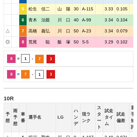
5
松生 信二
山 陽
30
A-115
3.33
0.105
6
青木 治親
川 口
40
A-99
3.34
0.104
△
7
高橋 義弘
川 口
50
A-23
3.34
0.079
◎
8
荒尾 聡
飯 塚
50
S-5
3.29
0.102
=
-
8
1
7
3
=
-
8
7
3
1
10R
ス
選
雨
ハ
試走
予
車
現ラ
タ
試走
手
予
選手名
LG
ン
タイ
想
番
ンク
ー
偏差
短
想
デ
ム
ト
評