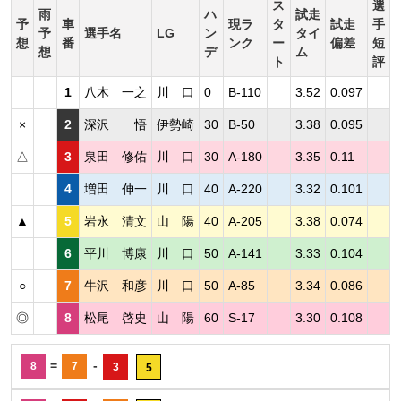
ス
選
雨
ハ
試走
予
車
現ラ
タ
試走
手
予
選手名
LG
ン
タイ
想
番
ンク
ー
偏差
短
想
デ
ム
ト
評
1
八木 一之
川 口
0
B-110
3.52
0.097
×
2
深沢 悟
伊勢崎
30
B-50
3.38
0.095
△
3
泉田 修佑
川 口
30
A-180
3.35
0.11
4
増田 伸一
川 口
40
A-220
3.32
0.101
▲
5
岩永 清文
山 陽
40
A-205
3.38
0.074
6
平川 博康
川 口
50
A-141
3.33
0.104
○
7
牛沢 和彦
川 口
50
A-85
3.34
0.086
◎
8
松尾 啓史
山 陽
60
S-17
3.30
0.108
=
-
8
7
3
5