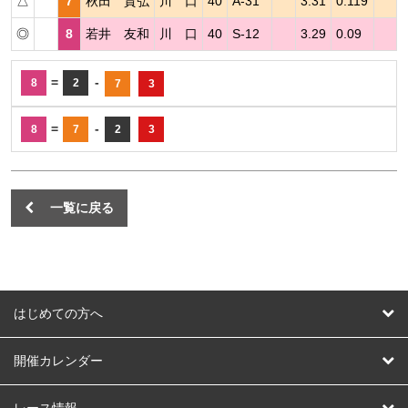
△
7
秋田 貴弘
川 口
40
A-31
3.31
0.119
◎
8
若井 友和
川 口
40
S-12
3.29
0.09
=
-
8
2
7
3
=
-
8
7
2
3
一覧に戻る
はじめての方へ
はじめての方へ
開催カレンダー
競輪
レース情報