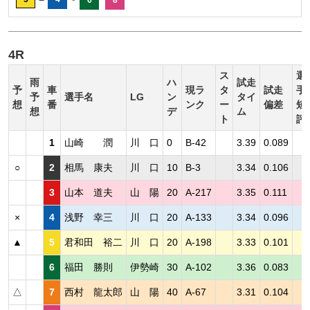
4R
ス
選
雨
ハ
試走
予
車
現ラ
タ
試走
手
予
選手名
LG
ン
タイ
想
番
ンク
ー
偏差
短
想
デ
ム
ト
評
1
山崎 潤
川 口
0
B-42
3.39
0.089
○
2
相馬 康夫
川 口
10
B-3
3.34
0.106
3
山本 道夫
山 陽
20
A-217
3.35
0.111
×
4
浅野 幸三
川 口
20
A-133
3.34
0.096
▲
5
君和田 裕二
川 口
20
A-198
3.33
0.101
6
福田 勝則
伊勢崎
30
A-102
3.36
0.083
△
7
西村 龍太郎
山 陽
40
A-67
3.31
0.104