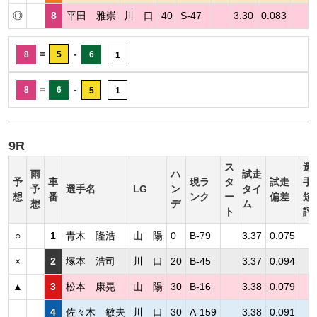
◎
8
平田 雅崇
川 口
40
S-47
3.30
0.083
=
-
8
5
6
1
=
-
8
6
5
1
9R
ス
選
雨
ハ
試走
予
車
現ラ
タ
試走
手
予
選手名
LG
ン
タイ
想
番
ンク
ー
偏差
短
想
デ
ム
ト
評
○
1
青木 隆浩
山 陽
0
B-79
3.37
0.075
×
2
塚本 浩司
川 口
20
B-45
3.37
0.094
▲
3
松本 康晃
山 陽
30
B-16
3.38
0.079
4
佐々木 敏夫
川 口
30
A-159
3.38
0.091