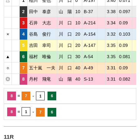
△
1
稲川 聖也
川 口
0
A-197
3.40
0.071
2
田中 泰彦
山 陽
10
B-37
3.38
0.097
3
石井 大志
川 口
10
A-214
3.34
0.09
×
4
谷島 俊行
川 口
20
A-154
3.32
0.103
5
吉田 幸司
川 口
20
A-147
3.35
0.09
▲
6
福村 唯倫
川 口
30
A-54
3.35
0.081
○
7
五十嵐 一夫
川 口
40
A-49
3.31
0.09
◎
8
丹村 飛竜
山 陽
40
S-13
3.31
0.082
=
-
8
7
6
1
=
-
8
1
7
6
11R