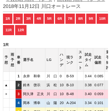
2018年11月12日 川口オートレース
1R
2R
3R
4R
5R
6R
7R
8R
9R
10R
11R
12R
1R
ス
選
雨
ハ
試走
予
車
現ラ
タ
試走
手
予
選手名
LG
ン
タイ
想
番
ンク
ー
偏差
短
想
デ
ム
ト
評
1
永井 和幸
川 口
0
B-59
3.44
0.085
▲
2
鈴木 啓示
浜 松
10
B-10
3.38
0.077
×
3
阿久津 正夫
川 口
10
B-48
3.40
0.059
4
岡本 博幸
山 陽
20
A-204
3.34
0.101