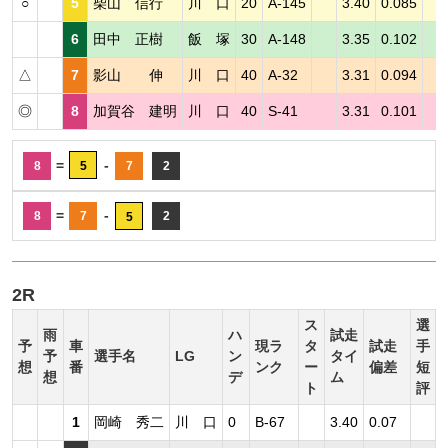
○
5
柴山 信行
川 口
20
A-145
3.40
0.085
6
田中 正樹
飯 塚
30
A-148
3.35
0.102
△
7
影山 伸
川 口
40
A-32
3.31
0.094
◎
8
加賀谷 建明
川 口
40
S-41
3.31
0.101
=
-
8
5
7
2
=
-
8
7
2
5
2R
ス
選
雨
ハ
試走
予
車
現ラ
タ
試走
手
予
選手名
LG
ン
タイ
想
番
ンク
ー
偏差
短
想
デ
ム
ト
評
1
岡崎 秀二
川 口
0
B-67
3.40
0.07