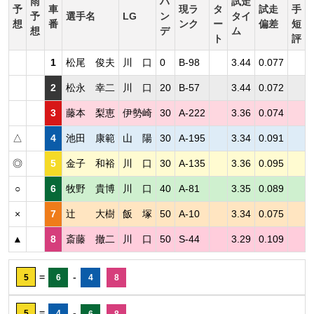
雨
ハ
試走
予
車
現ラ
タ
試走
手
予
選手名
LG
ン
タイ
想
番
ンク
ー
偏差
短
想
デ
ム
ト
評
1
松尾 俊夫
川 口
0
B-98
3.44
0.077
2
松永 幸二
川 口
20
B-57
3.44
0.072
3
藤本 梨恵
伊勢崎
30
A-222
3.36
0.074
△
4
池田 康範
山 陽
30
A-195
3.34
0.091
◎
5
金子 和裕
川 口
30
A-135
3.36
0.095
○
6
牧野 貴博
川 口
40
A-81
3.35
0.089
×
7
辻 大樹
飯 塚
50
A-10
3.34
0.075
▲
8
斎藤 撤二
川 口
50
S-44
3.29
0.109
=
-
5
6
4
8
=
-
5
4
6
8