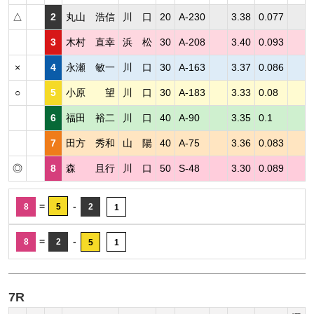
△
2
丸山 浩信
川 口
20
A-230
3.38
0.077
3
木村 直幸
浜 松
30
A-208
3.40
0.093
×
4
永瀬 敏一
川 口
30
A-163
3.37
0.086
○
5
小原 望
川 口
30
A-183
3.33
0.08
6
福田 裕二
川 口
40
A-90
3.35
0.1
7
田方 秀和
山 陽
40
A-75
3.36
0.083
◎
8
森 且行
川 口
50
S-48
3.30
0.089
=
-
8
5
2
1
=
-
8
2
5
1
7R