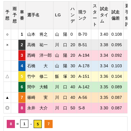
ス
選
雨
ハ
試走
予
車
現ラ
タ
試走
手
予
選手名
LG
ン
タイ
想
番
ンク
ー
偏差
短
想
デ
ム
ト
評
○
1
山本 将之
山 陽
0
B-70
3.40
0.108
×
2
高橋 祐一
川 口
20
B-51
3.38
0.095
3
西崎 洋一郎
山 陽
20
A-194
3.34
0.092
4
石橋 大
山 陽
30
A-178
3.34
0.103
△
5
竹中 修二
飯 塚
30
A-151
3.36
0.104
6
間中 大輔
川 口
40
A-142
3.35
0.089
▲
7
篠崎 実
川 口
40
A-56
3.35
0.087
◎
8
永井 大介
川 口
50
S-8
3.30
0.087
=
-
8
1
7
5