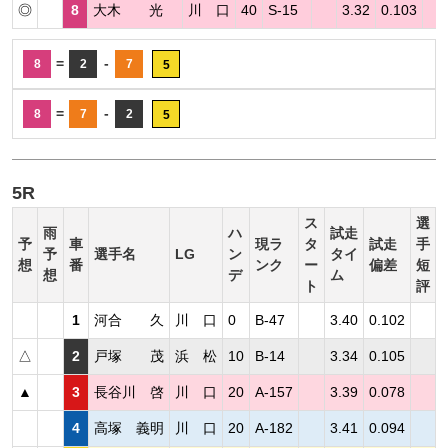
◎
8
大木 光
川 口
40
S-15
3.32
0.103
=
-
8
2
7
5
=
-
8
7
2
5
5R
ス
選
雨
ハ
試走
予
車
現ラ
タ
試走
手
予
選手名
LG
ン
タイ
想
番
ンク
ー
偏差
短
想
デ
ム
ト
評
1
河合 久
川 口
0
B-47
3.40
0.102
△
2
戸塚 茂
浜 松
10
B-14
3.34
0.105
▲
3
長谷川 啓
川 口
20
A-157
3.39
0.078
4
高塚 義明
川 口
20
A-182
3.41
0.094