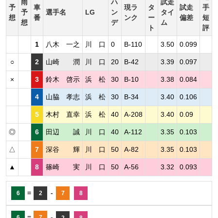
雨
ハ
試走
予
車
現ラ
タ
試走
手
予
選手名
LG
ン
タイ
想
番
ンク
ー
偏差
短
想
デ
ム
ト
評
1
八木 一之
川 口
0
B-110
3.50
0.099
○
2
山崎 潤
川 口
20
B-42
3.39
0.097
×
3
鈴木 啓示
浜 松
30
B-10
3.38
0.084
4
山脇 孝志
浜 松
30
B-34
3.40
0.106
5
木村 直幸
浜 松
40
A-208
3.40
0.09
◎
6
田辺 誠
川 口
40
A-112
3.35
0.103
△
7
深谷 輝
川 口
50
A-82
3.35
0.103
▲
8
篠崎 実
川 口
50
A-56
3.32
0.093
=
-
6
2
7
8
=
-
6
7
2
8