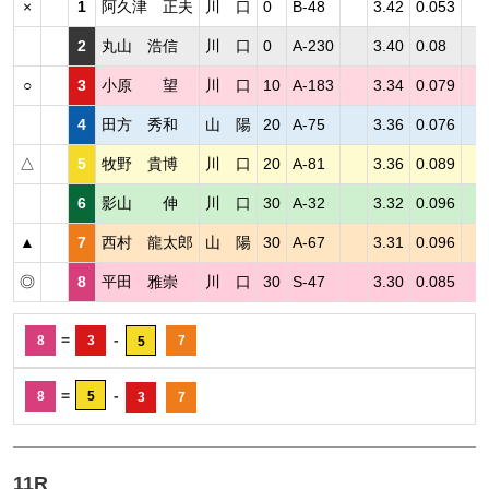
×
1
阿久津 正夫
川 口
0
B-48
3.42
0.053
2
丸山 浩信
川 口
0
A-230
3.40
0.08
○
3
小原 望
川 口
10
A-183
3.34
0.079
4
田方 秀和
山 陽
20
A-75
3.36
0.076
△
5
牧野 貴博
川 口
20
A-81
3.36
0.089
6
影山 伸
川 口
30
A-32
3.32
0.096
▲
7
西村 龍太郎
山 陽
30
A-67
3.31
0.096
◎
8
平田 雅崇
川 口
30
S-47
3.30
0.085
=
-
8
3
7
5
=
-
8
5
3
7
11R