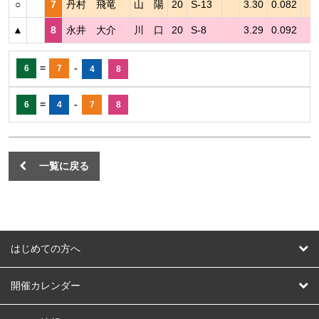
○
7
丹村 飛竜
山 陽
20
S-13
3.30
0.082
▲
8
永井 大介
川 口
20
S-8
3.29
0.092
=
-
6
7
4
8
=
-
6
4
7
8
一覧に戻る
はじめての方へ
はじめての方へ
開催カレンダー