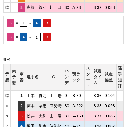
◎
8
高橋 義弘
川 口
30
A-23
3.32
0.088
=
-
8
1
4
3
=
-
8
4
3
1
9R
ス
選
雨
ハ
試走
予
車
現ラ
タ
試走
手
予
選手名
LG
ン
タイ
想
番
ンク
ー
偏差
短
想
デ
ム
ト
評
◎
1
山本 将之
山 陽
0
B-70
3.36
0.104
○
2
藤本 梨恵
伊勢崎
30
A-222
3.33
0.093
×
3
松井 大和
山 陽
30
A-150
3.37
0.085
△
4
押田 和也
伊勢崎
40
A-74
3.34
0.087