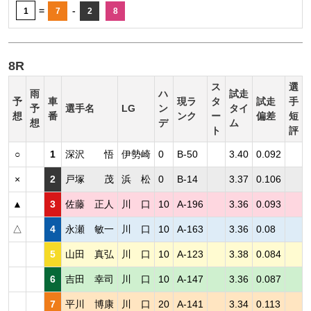
=
-
1
7
2
8
8R
ス
選
雨
ハ
試走
予
車
現ラ
タ
試走
手
予
選手名
LG
ン
タイ
想
番
ンク
ー
偏差
短
想
デ
ム
ト
評
○
1
深沢 悟
伊勢崎
0
B-50
3.40
0.092
×
2
戸塚 茂
浜 松
0
B-14
3.37
0.106
▲
3
佐藤 正人
川 口
10
A-196
3.36
0.093
△
4
永瀬 敏一
川 口
10
A-163
3.36
0.08
5
山田 真弘
川 口
10
A-123
3.38
0.084
6
吉田 幸司
川 口
10
A-147
3.36
0.087
7
平川 博康
川 口
20
A-141
3.34
0.113