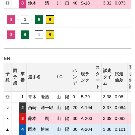
◎
8
鈴木 清
川 口
40
S-18
3.32
0.073
=
-
8
1
6
5
=
-
8
6
1
5
5R
ス
選
雨
ハ
試走
予
車
現ラ
タ
試走
手
予
選手名
LG
ン
タイ
想
番
ンク
ー
偏差
短
想
デ
ム
ト
評
◎
1
青木 隆浩
山 陽
0
B-79
3.38
0.08
○
2
西崎 洋一郎
山 陽
20
A-194
3.37
0.084
×
3
藤本 剛
山 陽
30
A-203
3.39
0.083
▲
4
岡本 博幸
山 陽
30
A-204
3.38
0.101