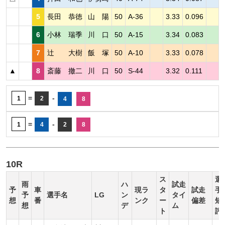
5
長田 恭徳
山 陽
50
A-36
3.33
0.096
6
小林 瑞季
川 口
50
A-15
3.34
0.083
7
辻 大樹
飯 塚
50
A-10
3.33
0.078
▲
8
斎藤 撤二
川 口
50
S-44
3.32
0.111
=
-
1
2
4
8
=
-
1
4
2
8
10R
ス
選
雨
ハ
試走
予
車
現ラ
タ
試走
手
予
選手名
LG
ン
タイ
想
番
ンク
ー
偏差
短
想
デ
ム
ト
評