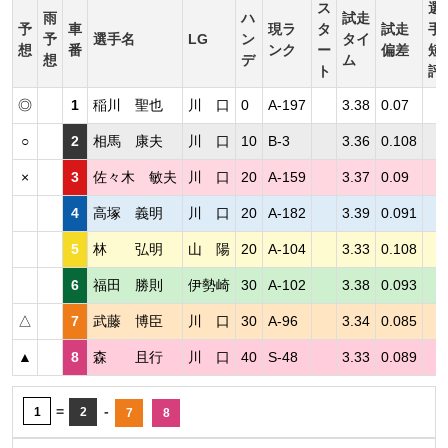
ス
選
雨
ハ
試走
予
車
現ラ
タ
試走
手
予
選手名
LG
ン
タイ
想
番
ンク
ー
偏差
短
想
デ
ム
ト
評
◎
1
稲川 聖也
川 口
0
A-197
3.38
0.07
○
2
相馬 康夫
川 口
10
B-3
3.36
0.108
×
3
佐々木 敏夫
川 口
20
A-159
3.37
0.09
4
高塚 義明
川 口
20
A-182
3.39
0.091
5
林 弘明
山 陽
20
A-104
3.33
0.108
6
福田 勝則
伊勢崎
30
A-102
3.38
0.093
△
7
武藤 博臣
川 口
30
A-96
3.34
0.085
▲
8
森 且行
川 口
40
S-48
3.33
0.089
=
-
1
2
7
8