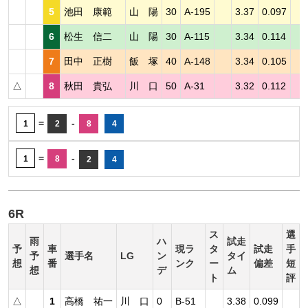
5
池田 康範
山 陽
30
A-195
3.37
0.097
6
松生 信二
山 陽
30
A-115
3.34
0.114
7
田中 正樹
飯 塚
40
A-148
3.34
0.105
△
8
秋田 貴弘
川 口
50
A-31
3.32
0.112
=
-
1
2
8
4
=
-
1
8
2
4
6R
ス
選
雨
ハ
試走
予
車
現ラ
タ
試走
手
予
選手名
LG
ン
タイ
想
番
ンク
ー
偏差
短
想
デ
ム
ト
評
△
1
高橋 祐一
川 口
0
B-51
3.38
0.099