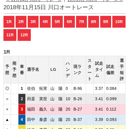
2018年11月15日 川口オートレース
1R
2R
3R
4R
5R
6R
7R
8R
9R
10R
11R
12R
1R
ス
選
雨
ハ
試走
予
車
現ラ
タ
試走
手
予
選手名
LG
ン
タイ
想
番
ンク
ー
偏差
短
想
デ
ム
ト
評
◎
1
佐伯 拓実
山 陽
0
B-96
3.37
0.084
○
2
田斎 英世
山 陽
10
B-26
3.41
0.099
×
3
福田 義久
山 陽
20
B-27
3.41
0.112
▲
4
田中 泰彦
山 陽
20
B-37
3.39
0.093