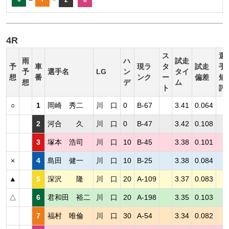
4R
ス
選
雨
ハ
試走
予
車
現ラ
タ
試走
手
予
選手名
LG
ン
タイ
想
番
ンク
ー
偏差
短
想
デ
ム
ト
評
○
1
岡崎 秀二
川 口
0
B-67
3.41
0.064
2
河合 久
川 口
0
B-47
3.42
0.108
3
塚本 浩司
川 口
10
B-45
3.38
0.101
×
4
島田 健一
川 口
10
B-25
3.38
0.084
▲
5
深沢 隆
川 口
20
A-109
3.37
0.083
△
6
君和田 裕二
川 口
20
A-198
3.35
0.103
7
福村 唯倫
川 口
30
A-54
3.34
0.082