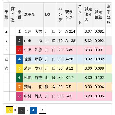
ス
選
雨
ハ
試走
予
車
現ラ
タ
試走
手
予
選手名
LG
ン
タイ
想
番
ンク
ー
偏差
短
想
デ
ム
ト
評
▲
1
石井 大志
川 口
0
A-214
3.37
0.081
○
2
山田 徹
川 口
10
A-138
3.32
0.092
×
3
牛沢 和彦
川 口
20
A-85
3.33
0.09
△
4
佐藤 摩弥
川 口
30
A-28
3.32
0.082
◎
5
若井 友和
川 口
30
S-12
3.30
0.088
6
松尾 啓史
山 陽
30
S-17
3.30
0.102
7
荒尾 聡
飯 塚
30
S-5
3.30
0.094
8
中村 雅人
川 口
30
S-3
3.29
0.095
=
-
5
2
4
1