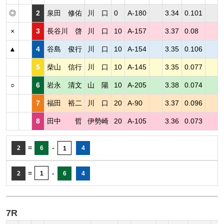
◎
2
泉田 修佑
川 口
0
A-180
3.34
0.101
×
3
長谷川 啓
川 口
10
A-157
3.37
0.08
▲
4
谷島 俊行
川 口
10
A-154
3.35
0.106
5
柴山 信行
川 口
10
A-145
3.35
0.077
○
6
岩永 清文
山 陽
10
A-205
3.38
0.074
7
福田 裕二
川 口
20
A-90
3.37
0.096
8
田中 哲
伊勢崎
20
A-105
3.36
0.073
=
-
2
6
4
1
=
-
2
1
6
4
7R