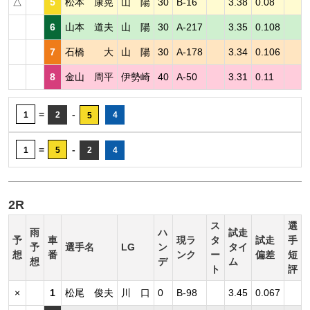
△
5
松本 康晃
山 陽
30
B-16
3.38
0.08
6
山本 道夫
山 陽
30
A-217
3.35
0.108
7
石橋 大
山 陽
30
A-178
3.34
0.106
8
金山 周平
伊勢崎
40
A-50
3.31
0.11
=
-
1
2
4
5
=
-
1
5
2
4
2R
ス
選
雨
ハ
試走
予
車
現ラ
タ
試走
手
予
選手名
LG
ン
タイ
想
番
ンク
ー
偏差
短
想
デ
ム
ト
評
×
1
松尾 俊夫
川 口
0
B-98
3.45
0.067