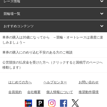
競輪
レース情報
オートレース
レース予想
競輪場一覧
競輪くじ
レース結果
北日本
函館競輪場
青森競輪場
いわき平競輪場
おすすめコンテンツ
車券の購入は20歳になってから ～競輪・オートレースは適度に楽
Dokanto!
キャリーオーバー一覧
関
競輪選手情報
弥彦競輪場
前橋競輪場
取手競輪場
宇都宮競輪場
しみましょう～
東
大宮競輪場
西武園競輪場
京王閣競輪場
立川競輪場
チャリロトプラザ
Perfecta Navi
車券の購入にのめり込む不安のある方のご相談
南
松戸競輪場
千葉競輪場
川崎競輪場
平塚競輪場
公営競技の払戻金を受けた方へ（クリックすると国税庁のページへ
netkeirin
関
移動します）
小田原競輪場
伊東競輪場
静岡競輪場
東
ケイリンガル
中
名古屋競輪場
岐阜競輪場
大垣競輪場
豊橋競輪場
はじめての方へ
ヘルプセンター
お問い合わせ
部
チャリレンジャー
富山競輪場
松阪競輪場
四日市競輪場
会員規約
会社概要
個人情報について
推奨動作環境
競輪場情報
近
福井競輪場
奈良競輪場
向日町競輪場
和歌山競輪場