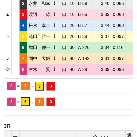
2
永井 和幸
川 口
10
B-59
3.40
0.086
▲
3
渡辺 稔
川 口
10
B-65
3.39
0.068
4
松永 幸二
川 口
20
B-57
3.44
0.063
△
5
縫田 雅一
川 口
20
B-38
3.37
0.097
6
増田 伸一
川 口
30
A-220
3.34
0.116
○
7
間中 大輔
川 口
40
A-142
3.31
0.097
◎
8
古木 賢
川 口
40
A-38
3.39
0.096
=
-
8
7
3
5
=
-
8
5
7
3
3R
ス
選