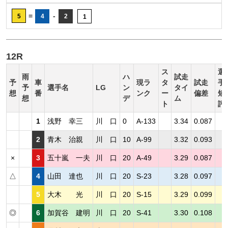
=
-
5
4
2
1
12R
ス
選
雨
ハ
試走
予
車
現ラ
タ
試走
手
予
選手名
LG
ン
タイ
想
番
ンク
ー
偏差
短
想
デ
ム
ト
評
1
浅野 幸三
川 口
0
A-133
3.34
0.087
2
青木 治親
川 口
10
A-99
3.32
0.093
×
3
五十嵐 一夫
川 口
20
A-49
3.29
0.087
△
4
山田 達也
川 口
20
S-23
3.28
0.097
5
大木 光
川 口
20
S-15
3.29
0.099
◎
6
加賀谷 建明
川 口
20
S-41
3.30
0.108