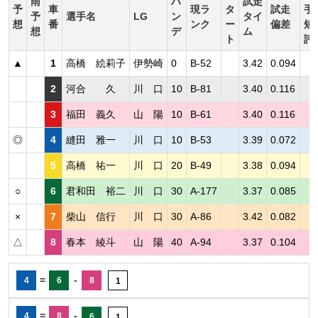
雨
ハ
試走
予
車
現ラ
タ
試走
手
予
選手名
LG
ン
タイ
想
番
ンク
ー
偏差
短
想
デ
ム
ト
評
▲
1
高橋 絵莉子
伊勢崎
0
B-52
3.42
0.094
2
河合 久
川 口
10
B-81
3.40
0.116
3
福田 義久
山 陽
10
B-61
3.40
0.116
◎
4
縫田 雅一
川 口
10
B-53
3.39
0.072
5
高橋 祐一
川 口
20
B-49
3.38
0.094
○
6
君和田 裕二
川 口
30
A-177
3.37
0.085
×
7
柴山 信行
川 口
30
A-86
3.42
0.082
△
8
春本 綾斗
山 陽
40
A-94
3.37
0.104
=
-
4
6
8
1
=
-
4
8
6
1