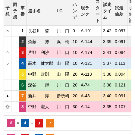
ス
選
雨
ハ
試走
予
車
現ラ
タ
試走
手
予
選手名
LG
ン
タイ
想
番
ンク
ー
偏差
短
想
デ
ム
ト
評
×
1
長谷川 啓
川 口
0
A-191
3.42
0.097
2
斎藤 努
浜 松
10
A-144
3.39
0.091
△
3
片野 利沙
川 口
10
A-174
3.41
0.084
○
4
高木 健太郎
山 陽
10
A-121
3.37
0.113
5
中野 政則
山 陽
20
A-113
3.38
0.094
6
深谷 輝
川 口
20
A-74
3.38
0.121
▲
7
新井 淳
伊勢崎
20
A-48
3.40
0.091
◎
8
中野 憲人
川 口
30
A-14
3.35
0.107
=
-
8
4
3
7