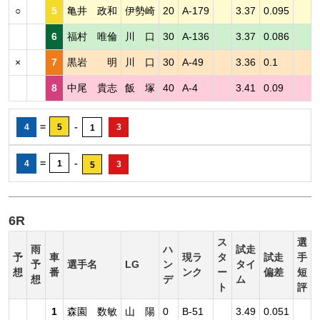
○
5
亀井 政和
伊勢崎
20
A-179
3.37
0.095
6
福村 唯倫
川 口
30
A-136
3.37
0.086
×
7
黒岩 明
川 口
30
A-49
3.36
0.1
8
中尾 貴志
飯 塚
40
A-4
3.41
0.09
=
-
4
5
3
1
=
-
4
1
3
5
6R
ス
選
雨
ハ
試走
予
車
現ラ
タ
試走
手
予
選手名
LG
ン
タイ
想
番
ンク
ー
偏差
短
想
デ
ム
ト
評
1
森園 数敏
山 陽
0
B-51
3.49
0.051