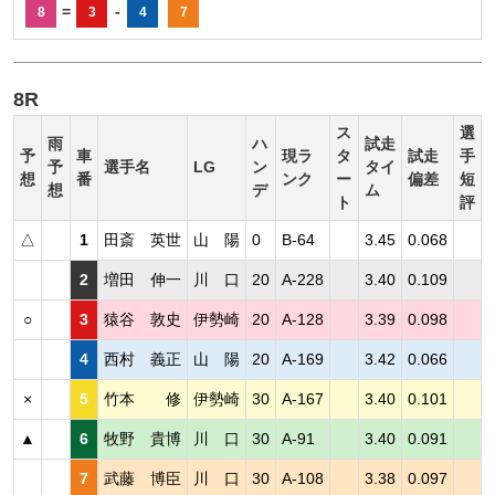
=
-
8
3
4
7
8R
ス
選
雨
ハ
試走
予
車
現ラ
タ
試走
手
予
選手名
LG
ン
タイ
想
番
ンク
ー
偏差
短
想
デ
ム
ト
評
△
1
田斎 英世
山 陽
0
B-64
3.45
0.068
2
増田 伸一
川 口
20
A-228
3.40
0.109
○
3
猿谷 敦史
伊勢崎
20
A-128
3.39
0.098
4
西村 義正
山 陽
20
A-169
3.42
0.066
×
5
竹本 修
伊勢崎
30
A-167
3.40
0.101
▲
6
牧野 貴博
川 口
30
A-91
3.40
0.091
7
武藤 博臣
川 口
30
A-108
3.38
0.097