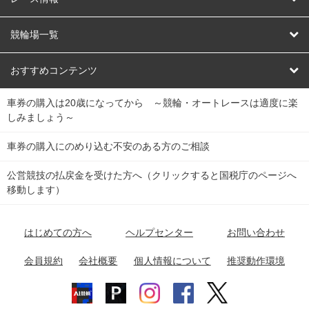
オートレース
レース予想
競輪場一覧
競輪くじ
レース結果
北日本
函館競輪場
青森競輪場
いわき平競輪場
おすすめコンテンツ
車券の購入は20歳になってから ～競輪・オートレースは適度に楽
Dokanto!
キャリーオーバー一覧
関
競輪選手情報
弥彦競輪場
前橋競輪場
取手競輪場
宇都宮競輪場
しみましょう～
東
大宮競輪場
西武園競輪場
京王閣競輪場
立川競輪場
チャリロトプラザ
Perfecta Navi
車券の購入にのめり込む不安のある方のご相談
南
松戸競輪場
千葉競輪場
川崎競輪場
平塚競輪場
公営競技の払戻金を受けた方へ（クリックすると国税庁のページへ
netkeirin
関
移動します）
小田原競輪場
伊東競輪場
静岡競輪場
東
ケイリンガル
中
名古屋競輪場
岐阜競輪場
大垣競輪場
豊橋競輪場
はじめての方へ
ヘルプセンター
お問い合わせ
部
チャリレンジャー
富山競輪場
松阪競輪場
四日市競輪場
会員規約
会社概要
個人情報について
推奨動作環境
競輪場情報
近
福井競輪場
奈良競輪場
向日町競輪場
和歌山競輪場
畿