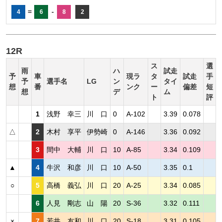
=
-
4
6
8
2
12R
ス
選
雨
ハ
試走
予
車
現ラ
タ
試走
手
予
選手名
LG
ン
タイ
想
番
ンク
ー
偏差
短
想
デ
ム
ト
評
1
浅野 幸三
川 口
0
A-102
3.39
0.078
△
2
木村 享平
伊勢崎
0
A-146
3.36
0.092
3
間中 大輔
川 口
10
A-85
3.34
0.109
▲
4
牛沢 和彦
川 口
10
A-50
3.35
0.1
○
5
高橋 義弘
川 口
20
A-25
3.34
0.085
6
人見 剛志
山 陽
20
S-36
3.32
0.111
×
7
若井 友和
川 口
20
S-18
3.31
0.105