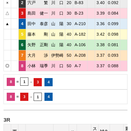
×
2
宍戸 繁
川 口
20
B-83
3.40
0.092
△
3
島田 健一
川 口
30
B-23
3.39
0.084
▲
4
田中 泰彦
山 陽
30
A-210
3.36
0.099
5
藤本 剛
山 陽
40
A-182
3.42
0.098
6
矢野 正剛
山 陽
40
A-106
3.38
0.081
7
大月 渉
伊勢崎
50
A-208
3.37
0.093
◎
8
小林 瑞季
川 口
50
A-7
3.37
0.088
=
-
8
1
3
4
=
-
8
3
4
1
3R
ス
選