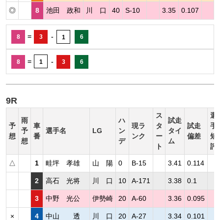
◎
8
池田 政和
川 口
40
S-10
3.35
0.107
=
-
8
3
6
1
=
-
8
1
3
6
9R
ス
選
雨
ハ
試走
予
車
現ラ
タ
試走
手
予
選手名
LG
ン
タイ
想
番
ンク
ー
偏差
短
想
デ
ム
ト
評
△
1
畦坪 孝雄
山 陽
0
B-15
3.41
0.114
2
高石 光将
川 口
10
A-171
3.38
0.1
3
中野 光公
伊勢崎
20
A-60
3.36
0.095
×
4
中山 透
川 口
20
A-27
3.34
0.101