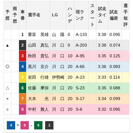
ス
選
雨
ハ
試走
予
車
現ラ
タ
試走
手
予
選手名
LG
ン
タイ
想
番
ンク
ー
偏差
短
想
デ
ム
ト
評
1
重富 英雄
山 陽
0
A-133
3.38
0.095
▲
2
山田 真弘
川 口
0
A-203
3.38
0.074
3
秋田 貴弘
川 口
10
A-95
3.35
0.125
◎
4
黒川 京介
川 口
20
A-66
3.36
0.083
5
岩田 行雄
伊勢崎
20
A-23
3.33
0.114
△
6
佐藤 摩弥
川 口
20
S-23
3.35
0.088
×
7
大木 光
川 口
20
S-17
3.34
0.099
○
8
中村 雅人
川 口
20
S-6
3.32
0.095
=
-
4
8
6
2