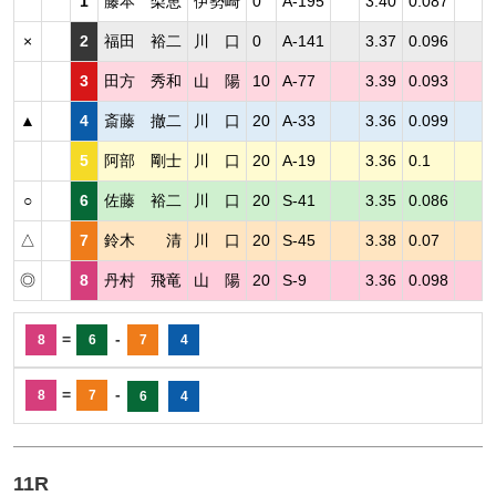
1
藤本 梨恵
伊勢崎
0
A-195
3.40
0.087
×
2
福田 裕二
川 口
0
A-141
3.37
0.096
3
田方 秀和
山 陽
10
A-77
3.39
0.093
▲
4
斎藤 撤二
川 口
20
A-33
3.36
0.099
5
阿部 剛士
川 口
20
A-19
3.36
0.1
○
6
佐藤 裕二
川 口
20
S-41
3.35
0.086
△
7
鈴木 清
川 口
20
S-45
3.38
0.07
◎
8
丹村 飛竜
山 陽
20
S-9
3.36
0.098
=
-
8
6
7
4
=
-
8
7
6
4
11R