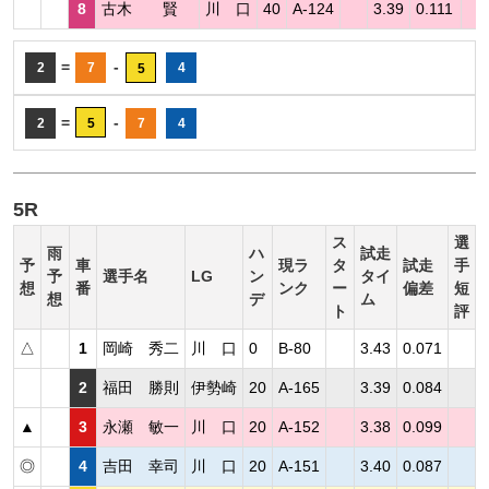
8
古木 賢
川 口
40
A-124
3.39
0.111
=
-
2
7
4
5
=
-
2
5
7
4
5R
ス
選
雨
ハ
試走
予
車
現ラ
タ
試走
手
予
選手名
LG
ン
タイ
想
番
ンク
ー
偏差
短
想
デ
ム
ト
評
△
1
岡崎 秀二
川 口
0
B-80
3.43
0.071
2
福田 勝則
伊勢崎
20
A-165
3.39
0.084
▲
3
永瀬 敏一
川 口
20
A-152
3.38
0.099
◎
4
吉田 幸司
川 口
20
A-151
3.40
0.087