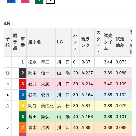
4R
ス
選
雨
ハ
試走
予
車
現ラ
タ
試走
手
予
選手名
LG
ン
タイ
想
番
ンク
ー
偏差
短
想
デ
ム
ト
評
1
松永 幸二
川 口
0
B-67
3.44
0.073
◎
2
岡本 信一
山 陽
20
A-227
3.39
0.088
×
3
石井 大志
川 口
30
A-214
3.40
0.109
▲
4
谷島 俊行
川 口
30
A-164
3.39
0.102
△
5
岡谷 美由紀
浜 松
30
A-81
3.39
0.079
6
番田 隆弘
山 陽
40
A-156
3.39
0.101
○
7
青木 治親
川 口
40
A-89
3.38
0.099