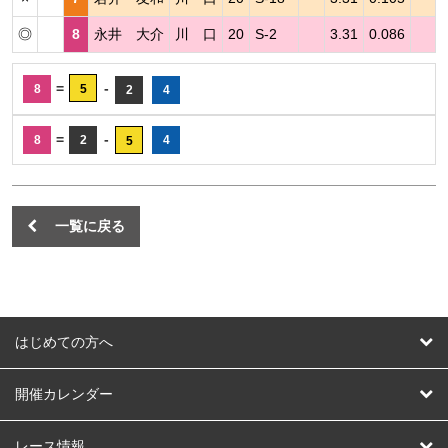
◎
8
永井 大介
川 口
20
S-2
3.31
0.086
=
-
8
5
2
4
=
-
8
2
4
5
一覧に戻る
はじめての方へ
はじめての方へ
開催カレンダー
競輪
レース情報