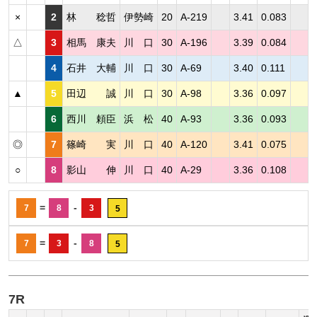
×
2
林 稔哲
伊勢崎
20
A-219
3.41
0.083
△
3
相馬 康夫
川 口
30
A-196
3.39
0.084
4
石井 大輔
川 口
30
A-69
3.40
0.111
▲
5
田辺 誠
川 口
30
A-98
3.36
0.097
6
西川 頼臣
浜 松
40
A-93
3.36
0.093
◎
7
篠崎 実
川 口
40
A-120
3.41
0.075
○
8
影山 伸
川 口
40
A-29
3.36
0.108
=
-
7
8
3
5
=
-
7
3
8
5
7R