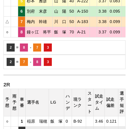
5
杉本 雅彦
山 陽
40
A-222
3.37
0.083
6
別府 末彦
山 陽
50
A-150
3.38
0.095
△
7
梅内 幹雄
川 口
50
A-183
3.38
0.099
○
8
鐘ヶ江 将平
飯 塚
70
A-21
3.37
0.099
=
-
2
8
7
3
=
-
2
7
8
3
2R
ス
選
雨
ハ
試走
予
車
現ラ
タ
試走
手
予
選手名
LG
ン
タイ
想
番
ンク
ー
偏差
短
想
デ
ム
ト
評
○
1
稲原 瑞穂
飯 塚
0
B-92
3.46
0.121