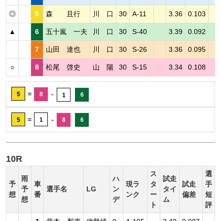
◎
5
森 且行
川 口
30
A-11
3.36
0.103
▲
6
五十嵐 一夫
川 口
30
S-40
3.39
0.092
7
山田 達也
川 口
30
S-26
3.36
0.095
○
8
松尾 啓史
山 陽
30
S-15
3.34
0.108
=
-
5
8
6
1
=
-
5
1
8
6
10R
ス
選
雨
ハ
試走
予
車
現ラ
タ
試走
手
予
選手名
LG
ン
タイ
想
番
ンク
ー
偏差
短
想
デ
ム
ト
評