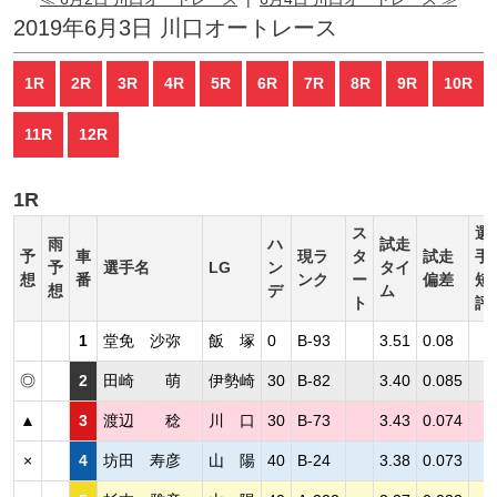
2019年6月3日 川口オートレース
1R
2R
3R
4R
5R
6R
7R
8R
9R
10R
11R
12R
1R
ス
選
雨
ハ
試走
予
車
現ラ
タ
試走
手
予
選手名
LG
ン
タイ
想
番
ンク
ー
偏差
短
想
デ
ム
ト
評
1
堂免 沙弥
飯 塚
0
B-93
3.51
0.08
◎
2
田崎 萌
伊勢崎
30
B-82
3.40
0.085
▲
3
渡辺 稔
川 口
30
B-73
3.43
0.074
×
4
坊田 寿彦
山 陽
40
B-24
3.38
0.073