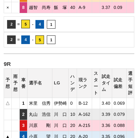
×
8
越智 尚寿
飯 塚
40
A-9
3.37
0.09
=
-
2
5
4
1
=
-
2
4
5
1
9R
ス
選
雨
ハ
試走
予
車
現ラ
タ
試走
手
予
選手名
LG
ン
タイ
想
番
ンク
ー
偏差
短
想
デ
ム
ト
評
△
1
米里 信秀
伊勢崎
0
B-12
3.40
0.069
2
丸山 浩信
川 口
10
A-162
3.39
0.079
3
川原 剛
川 口
20
A-215
3.36
0.088
▲
4
小原 望
川 口
20
A-20
3.35
0.096