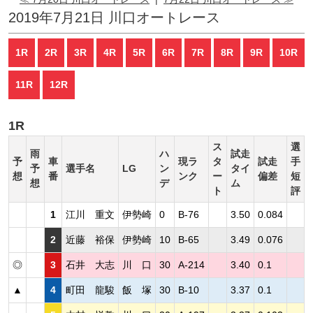
2019年7月21日 川口オートレース
1R
2R
3R
4R
5R
6R
7R
8R
9R
10R
11R
12R
1R
ス
選
雨
ハ
試走
予
車
現ラ
タ
試走
手
予
選手名
LG
ン
タイ
想
番
ンク
ー
偏差
短
想
デ
ム
ト
評
1
江川 重文
伊勢崎
0
B-76
3.50
0.084
2
近藤 裕保
伊勢崎
10
B-65
3.49
0.076
◎
3
石井 大志
川 口
30
A-214
3.40
0.1
▲
4
町田 龍駿
飯 塚
30
B-10
3.37
0.1