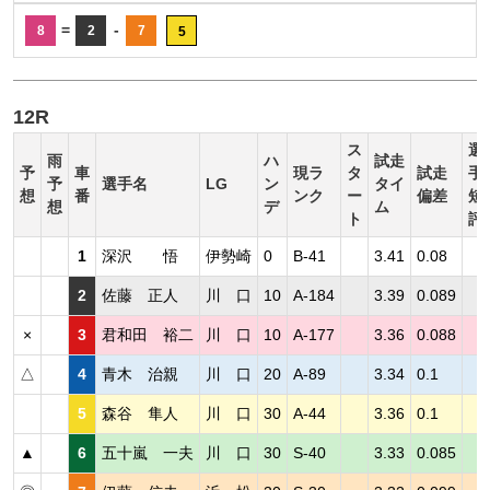
=
-
8
2
7
5
12R
ス
選
雨
ハ
試走
予
車
現ラ
タ
試走
手
予
選手名
LG
ン
タイ
想
番
ンク
ー
偏差
短
想
デ
ム
ト
評
1
深沢 悟
伊勢崎
0
B-41
3.41
0.08
2
佐藤 正人
川 口
10
A-184
3.39
0.089
×
3
君和田 裕二
川 口
10
A-177
3.36
0.088
△
4
青木 治親
川 口
20
A-89
3.34
0.1
5
森谷 隼人
川 口
30
A-44
3.36
0.1
▲
6
五十嵐 一夫
川 口
30
S-40
3.33
0.085