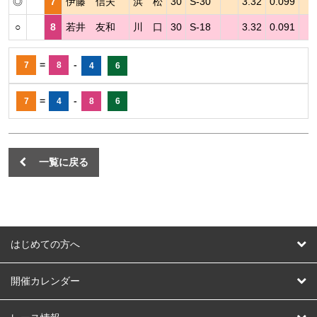
◎
7
伊藤 信夫
浜 松
30
S-30
3.32
0.099
○
8
若井 友和
川 口
30
S-18
3.32
0.091
=
-
7
8
4
6
=
-
7
4
8
6
一覧に戻る
はじめての方へ
はじめての方へ
開催カレンダー
競輪