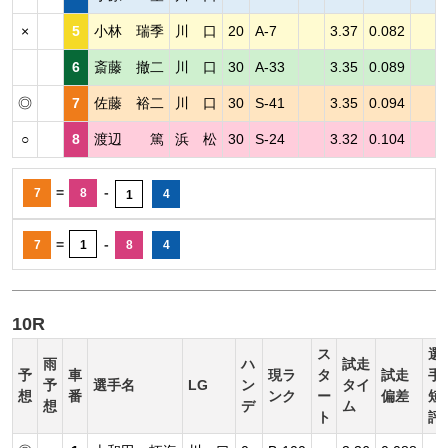
×
5
小林 瑞季
川 口
20
A-7
3.37
0.082
6
斎藤 撤二
川 口
30
A-33
3.35
0.089
◎
7
佐藤 裕二
川 口
30
S-41
3.35
0.094
○
8
渡辺 篤
浜 松
30
S-24
3.32
0.104
=
-
7
8
4
1
=
-
7
1
8
4
10R
ス
選
雨
ハ
試走
予
車
現ラ
タ
試走
手
予
選手名
LG
ン
タイ
想
番
ンク
ー
偏差
短
想
デ
ム
ト
評