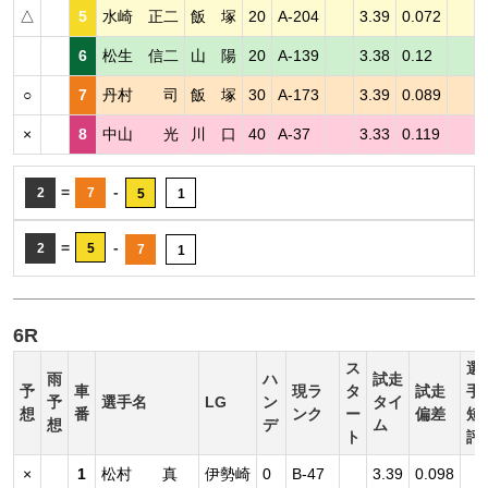
△
5
水崎 正二
飯 塚
20
A-204
3.39
0.072
6
松生 信二
山 陽
20
A-139
3.38
0.12
○
7
丹村 司
飯 塚
30
A-173
3.39
0.089
×
8
中山 光
川 口
40
A-37
3.33
0.119
=
-
2
7
5
1
=
-
2
5
7
1
6R
ス
選
雨
ハ
試走
予
車
現ラ
タ
試走
手
予
選手名
LG
ン
タイ
想
番
ンク
ー
偏差
短
想
デ
ム
ト
評
×
1
松村 真
伊勢崎
0
B-47
3.39
0.098