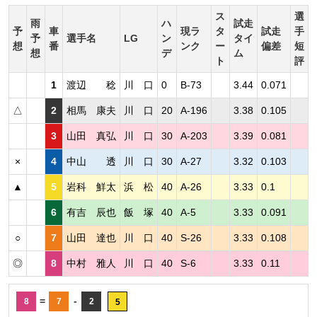
ス
選
雨
ハ
試走
予
車
現ラ
タ
試走
手
予
選手名
LG
ン
タイ
想
番
ンク
ー
偏差
短
想
デ
ム
ト
評
1
渡辺 稔
川 口
0
B-73
3.44
0.071
△
2
相馬 康夫
川 口
20
A-196
3.38
0.105
3
山田 真弘
川 口
30
A-203
3.39
0.081
×
4
中山 透
川 口
30
A-27
3.32
0.103
▲
5
岩科 鮮太
浜 松
40
A-26
3.33
0.1
6
有吉 辰也
飯 塚
40
A-5
3.33
0.091
○
7
山田 達也
川 口
40
S-26
3.33
0.108
◎
8
中村 雅人
川 口
40
S-6
3.33
0.11
=
-
8
7
2
5