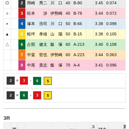
◎
2
岡崎 秀二
川 口
40
B-80
3.45
0.074
○
3
松本 渉
伊勢崎
40
B-78
3.44
0.072
×
4
塚本 浩司
川 口
50
B-66
3.38
0.098
▲
5
畦坪 孝雄
山 陽
50
B-15
3.38
0.105
△
6
占部 健太
飯 塚
60
A-213
3.40
0.108
7
中畠 哲也
伊勢崎
60
A-223
3.44
0.063
8
中尾 貴志
飯 塚
70
A-4
3.41
0.096
=
-
2
3
6
5
=
-
2
6
3
5
3R
ス
選