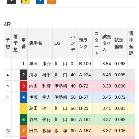
4R
ス
選
雨
ハ
試走
予
車
現ラ
タ
試走
手
予
選手名
LG
ン
タイ
想
番
ンク
ー
偏差
短
想
デ
ム
ト
評
1
早津 康介
川 口
0
B-100
3.54
0.098
▲
2
清水 雄平
川 口
40
A-224
3.43
0.095
○
3
内田 利彦
伊勢崎
40
B-72
3.39
0.096
△
4
伊藤 幸人
伊勢崎
50
B-57
3.45
0.072
5
島田 健一
川 口
50
B-23
3.41
0.083
6
谷島 俊行
川 口
60
A-164
3.37
0.099
◎
7
田島 敏徳
飯 塚
60
A-157
3.37
0.106