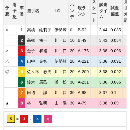
ス
選
雨
ハ
試走
予
車
現ラ
タ
試走
手
予
選手名
LG
ン
タイ
想
番
ンク
ー
偏差
短
想
デ
ム
ト
評
×
1
高橋 絵莉子
伊勢崎
0
B-52
3.44
0.085
2
高橋 祐一
川 口
10
B-49
3.43
0.084
○
3
金子 和裕
川 口
20
A-176
3.38
0.096
△
4
山中 充智
伊勢崎
20
A-221
3.36
0.091
◎
5
佐々木 敏夫
川 口
20
A-209
3.38
0.092
6
鈴木 辰己
浜 松
30
A-231
3.36
0.086
7
田辺 誠
川 口
30
A-98
3.37
0.1
▲
8
林 弘明
山 陽
30
A-79
3.38
0.09
=
-
5
3
4
8