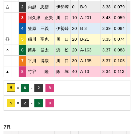
△
2
内越 忠徳
伊勢崎
0
B-9
3.38
0.079
3
阿久津 正夫
川 口
10
A-201
3.43
0.059
4
笠原 三義
伊勢崎
20
B-3
3.39
0.084
◎
5
稲川 聖也
川 口
20
B-21
3.35
0.074
○
6
筒井 健太
浜 松
20
A-163
3.37
0.088
7
平川 博康
川 口
30
A-135
3.37
0.105
▲
8
竹谷 隆
飯 塚
40
A-13
3.34
0.113
=
-
5
6
2
8
=
-
5
2
6
8
7R