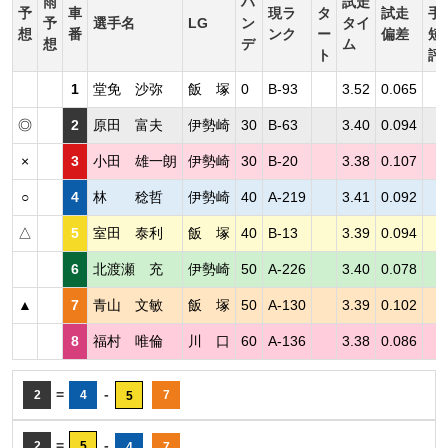
雨
ハ
試走
予
車
現ラ
タ
試走
手
予
選手名
LG
ン
タイ
想
番
ンク
ー
偏差
短
想
デ
ム
ト
評
1
堂免 沙弥
飯 塚
0
B-93
3.52
0.065
◎
2
原田 富夫
伊勢崎
30
B-63
3.40
0.094
×
3
小田 雄一朗
伊勢崎
30
B-20
3.38
0.107
○
4
林 稔哲
伊勢崎
40
A-219
3.41
0.092
△
5
室田 泰利
飯 塚
40
B-13
3.39
0.094
6
北渡瀬 充
伊勢崎
50
A-226
3.40
0.078
▲
7
青山 文敏
飯 塚
50
A-130
3.39
0.102
8
福村 唯倫
川 口
60
A-136
3.38
0.086
=
-
2
4
7
5
=
-
2
5
4
7