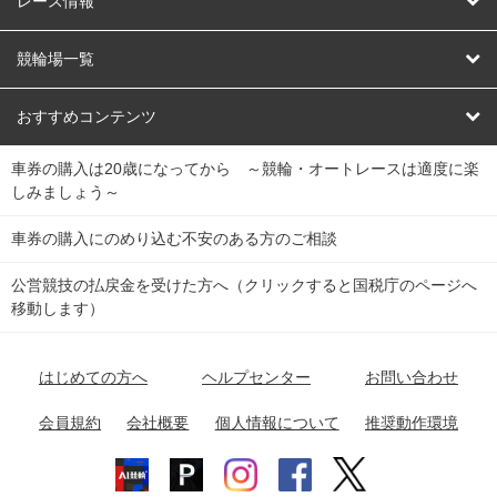
レース情報
オートレース
レース予想
競輪場一覧
競輪くじ
レース結果
北日本
函館競輪場
青森競輪場
いわき平競輪場
おすすめコンテンツ
車券の購入は20歳になってから ～競輪・オートレースは適度に楽
Dokanto!
キャリーオーバー一覧
関
競輪選手情報
弥彦競輪場
前橋競輪場
取手競輪場
宇都宮競輪場
しみましょう～
東
大宮競輪場
西武園競輪場
京王閣競輪場
立川競輪場
チャリロトプラザ
Perfecta Navi
車券の購入にのめり込む不安のある方のご相談
南
松戸競輪場
千葉競輪場
川崎競輪場
平塚競輪場
公営競技の払戻金を受けた方へ（クリックすると国税庁のページへ
netkeirin
関
移動します）
小田原競輪場
伊東競輪場
静岡競輪場
東
ケイリンガル
中
名古屋競輪場
岐阜競輪場
大垣競輪場
豊橋競輪場
はじめての方へ
ヘルプセンター
お問い合わせ
部
チャリレンジャー
富山競輪場
松阪競輪場
四日市競輪場
会員規約
会社概要
個人情報について
推奨動作環境
競輪場情報
近
福井競輪場
奈良競輪場
向日町競輪場
和歌山競輪場
畿