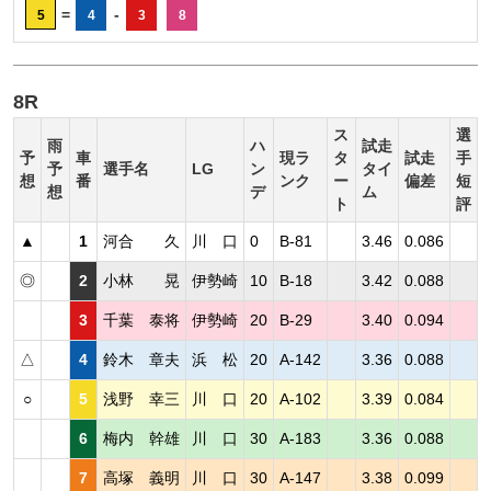
=
-
5
4
3
8
8R
ス
選
雨
ハ
試走
予
車
現ラ
タ
試走
手
予
選手名
LG
ン
タイ
想
番
ンク
ー
偏差
短
想
デ
ム
ト
評
▲
1
河合 久
川 口
0
B-81
3.46
0.086
◎
2
小林 晃
伊勢崎
10
B-18
3.42
0.088
3
千葉 泰将
伊勢崎
20
B-29
3.40
0.094
△
4
鈴木 章夫
浜 松
20
A-142
3.36
0.088
○
5
浅野 幸三
川 口
20
A-102
3.39
0.084
6
梅内 幹雄
川 口
30
A-183
3.36
0.088
7
高塚 義明
川 口
30
A-147
3.38
0.099