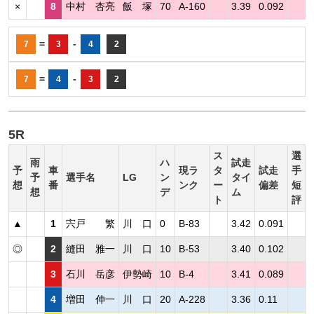
×
8
中村 杏亮
飯 塚
70
A-160
3.39
0.092
=
-
7
3
4
2
=
-
7
4
3
2
5R
ス
選
雨
ハ
試走
予
車
現ラ
タ
試走
手
予
選手名
LG
ン
タイ
想
番
ンク
ー
偏差
短
想
デ
ム
ト
評
▲
1
宍戸 繁
川 口
0
B-83
3.42
0.091
◎
2
縫田 雅一
川 口
10
B-53
3.40
0.102
3
石川 岳彦
伊勢崎
10
B-4
3.41
0.089
4
増田 伸一
川 口
20
A-228
3.36
0.11