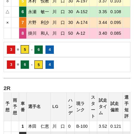
○
5
木村 悦教
川 口
30
A-197
3.37
0.103
△
6
永瀬 敏一
川 口
30
A-152
3.35
0.108
×
7
片野 利沙
川 口
30
A-174
3.44
0.095
8
掛川 和人
川 口
50
A-12
3.40
0.085
=
-
3
5
6
4
=
-
3
6
4
5
2R
ス
選
雨
ハ
試走
予
車
現ラ
タ
試走
手
予
選手名
LG
ン
タイ
想
番
ンク
ー
偏差
短
想
デ
ム
ト
評
1
本田 仁恵
川 口
0
B-100
3.52
0.121