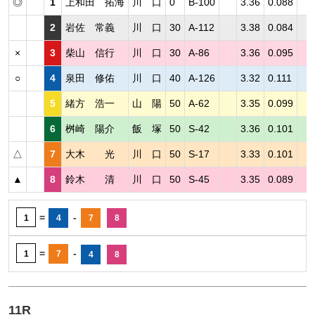
◎
1
上和田 拓海
川 口
0
B-100
3.36
0.088
2
岩佐 常義
川 口
30
A-112
3.38
0.084
×
3
柴山 信行
川 口
30
A-86
3.36
0.095
○
4
泉田 修佑
川 口
40
A-126
3.32
0.111
5
緒方 浩一
山 陽
50
A-62
3.35
0.099
6
桝崎 陽介
飯 塚
50
S-42
3.36
0.101
△
7
大木 光
川 口
50
S-17
3.33
0.101
▲
8
鈴木 清
川 口
50
S-45
3.35
0.089
=
-
1
4
7
8
=
-
1
7
4
8
11R