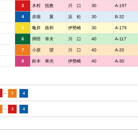
3
木村 悦教
川 口
30
A-197
4
赤堀 翼
浜 松
30
B-32
5
亀井 政和
伊勢崎
30
A-179
6
押田 幸夫
川 口
40
A-117
7
小原 望
川 口
40
A-20
8
鈴木 将光
伊勢崎
40
A-30
-
7
4
-
3
4