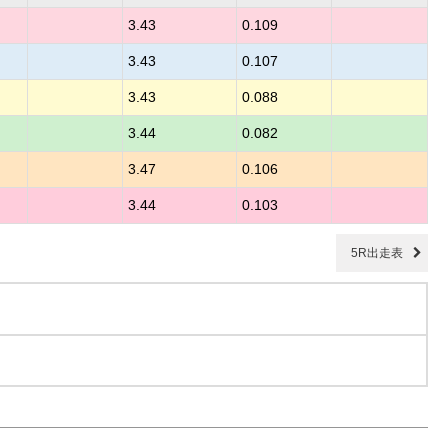
3.43
0.109
3.43
0.107
3.43
0.088
3.44
0.082
3.47
0.106
3.44
0.103
5R出走表