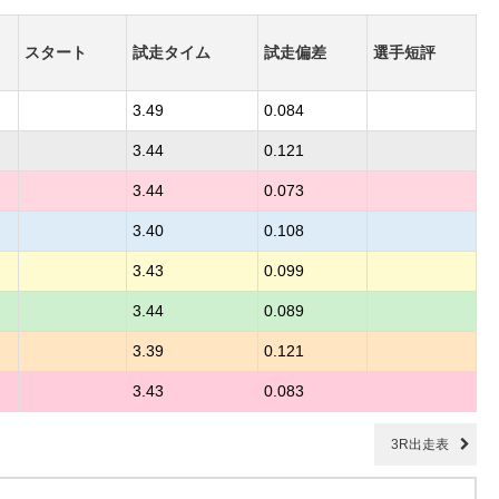
スタート
試走タイム
試走偏差
選手短評
3.49
0.084
3.44
0.121
3.44
0.073
3.40
0.108
3.43
0.099
3.44
0.089
3.39
0.121
3.43
0.083
3R出走表