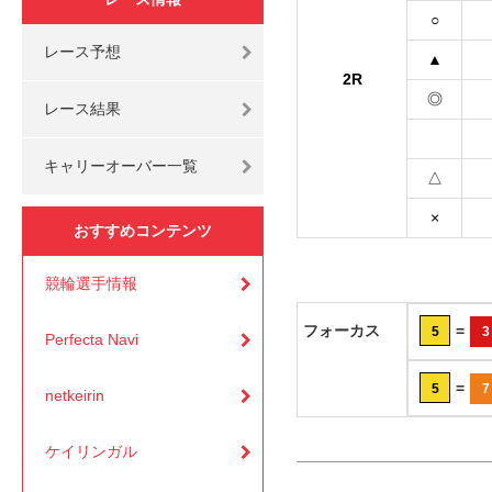
○
レース予想
▲
2R
◎
レース結果
キャリーオーバー一覧
△
×
おすすめコンテンツ
競輪選手情報
フォーカス
=
5
3
Perfecta Navi
=
5
7
netkeirin
ケイリンガル