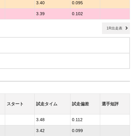
3.40
0.095
3.39
0.102
1R出走表
スタート
試走タイム
試走偏差
選手短評
3.48
0.112
3.42
0.099