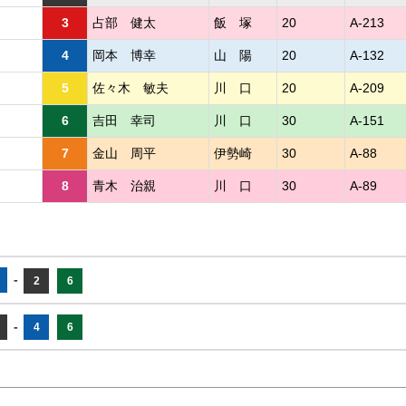
3
占部 健太
飯 塚
20
A-213
4
岡本 博幸
山 陽
20
A-132
5
佐々木 敏夫
川 口
20
A-209
6
吉田 幸司
川 口
30
A-151
7
金山 周平
伊勢崎
30
A-88
8
青木 治親
川 口
30
A-89
-
2
6
-
4
6