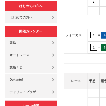
▲
はじめての方へ
はじめての方へ
開催カレンダー
フォーカス
=
1
4
競輪
=
1
6
オートレース
競輪くじ
Dokanto!
レース
予想
雨
チャリロトプラザ
レース情報