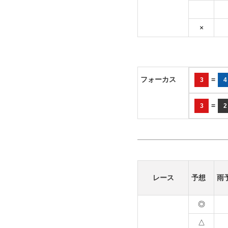
×
フォーカス
=
3
4
=
3
2
レース
予想
雨
◎
△