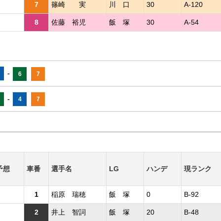
7
篠崎 実
川 口
30
A-120
8
佐藤 裕児
飯 塚
30
A-54
-
6
7
-
4
7
予想
車番
選手名
LG
ハンデ
現ランク
1
稲原 瑞穂
飯 塚
0
B-92
2
井上 智詞
飯 塚
20
B-48