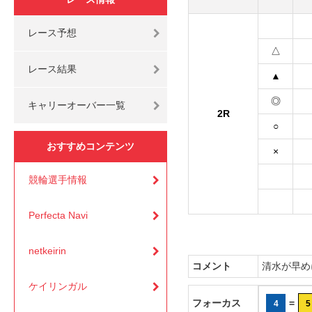
レース予想
△
レース結果
▲
◎
キャリーオーバー一覧
2R
○
おすすめコンテンツ
×
競輪選手情報
Perfecta Navi
netkeirin
コメント
清水が早め
ケイリンガル
フォーカス
=
4
5