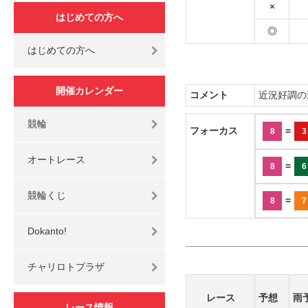
×
はじめての方へ
◎
はじめての方へ
開催カレンダー
コメント
近況好調の
競輪
フォーカス
=
8
3
オートレース
=
8
6
競輪くじ
=
8
7
Dokanto!
チャリロトプラザ
レース
予想
雨
レース情報