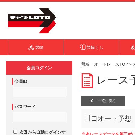
競輪
競輪くじ
競輪・オートレースTOP
>
会員ログイン
レース
会員ID
一覧に戻る
パスワード
川口オート予想
次回から自動ログインす
※本レースデータを第三者