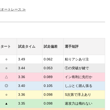
川口オートレース ≫
スタート
試走タイム
試走偏差
選手短評
○
3.49
0.062
粘りアシあり注
○
3.44
0.053
①の突破が鍵で
△
3.36
0.089
イン有利に先行か
◎
3.40
0.105
しぷとく踏ん張る
○
3.36
0.098
S次第で淳上あり
▲
3.35
0.098
速攻力は侮れない