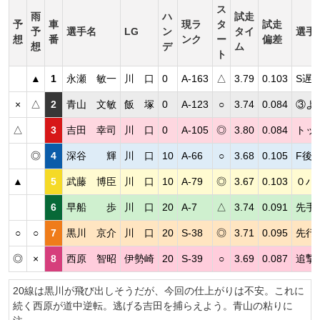
ス
雨
ハ
試走
予
車
現ラ
タ
試走
予
選手名
LG
ン
タイ
選手
想
番
ンク
ー
偏差
想
デ
ム
ト
▲
1
永瀬 敏一
川 口
0
A-163
△
3.79
0.103
S遅
×
△
2
青山 文敏
飯 塚
0
A-123
○
3.74
0.084
③よ
△
3
吉田 幸司
川 口
0
A-105
◎
3.80
0.084
トッ
◎
4
深谷 輝
川 口
10
A-66
○
3.68
0.105
F後
▲
5
武藤 博臣
川 口
10
A-79
◎
3.67
0.103
０ハ
6
早船 歩
川 口
20
A-7
△
3.74
0.091
先手
○
○
7
黒川 京介
川 口
20
S-38
◎
3.71
0.095
先行
◎
×
8
西原 智昭
伊勢崎
20
S-39
○
3.69
0.087
追撃
20線は黒川が飛び出しそうだが、今回の仕上がりは不安。これに
続く西原が道中逆転。逃げる吉田を捕らえよう。青山の粘りに