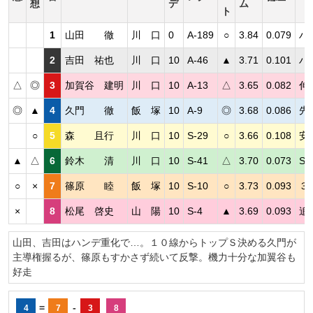
想
デ
ム
ト
1
山田 徹
川 口
0
A-189
○
3.84
0.079
ハ
2
吉田 祐也
川 口
10
A-46
▲
3.71
0.101
ハ
△
◎
3
加賀谷 建明
川 口
10
A-13
△
3.65
0.082
伸
◎
▲
4
久門 徹
飯 塚
10
A-9
◎
3.68
0.086
先
○
5
森 且行
川 口
10
S-29
○
3.66
0.108
安
▲
△
6
鈴木 清
川 口
10
S-41
△
3.70
0.073
S
○
×
7
篠原 睦
飯 塚
10
S-10
○
3.73
0.093
３
×
8
松尾 啓史
山 陽
10
S-4
▲
3.69
0.093
追
山田、吉田はハンデ重化で…。１０線からトップＳ決める久門が
主導権握るが、篠原もすかさず続いて反撃。機力十分な加翼谷も
好走
=
-
4
7
3
8