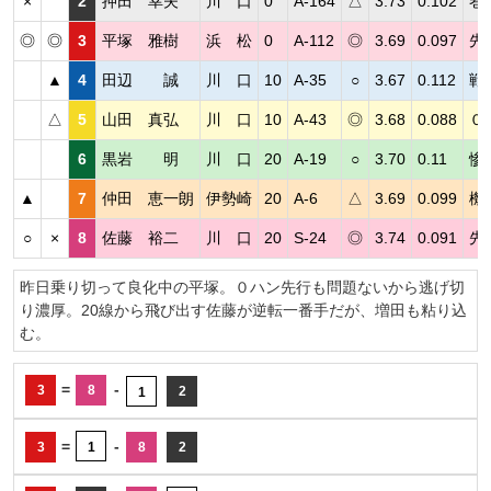
×
2
押田 幸夫
川 口
0
A-164
△
3.73
0.102
巻
◎
◎
3
平塚 雅樹
浜 松
0
A-112
◎
3.69
0.097
先
▲
4
田辺 誠
川 口
10
A-35
○
3.67
0.112
戦
△
5
山田 真弘
川 口
10
A-43
◎
3.68
0.088
０
6
黒岩 明
川 口
20
A-19
○
3.70
0.11
惨
▲
7
仲田 恵一朗
伊勢崎
20
A-6
△
3.69
0.099
機
○
×
8
佐藤 裕二
川 口
20
S-24
◎
3.74
0.091
先
昨日乗り切って良化中の平塚。０ハン先行も問題ないから逃げ切
り濃厚。20線から飛び出す佐藤が逆転一番手だが、増田も粘り込
む。
=
-
3
8
2
1
=
-
3
1
8
2