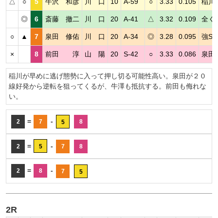
△
○
5
牛沢 和彦
川 口
10
A-59
○
3.33
0.105
稲川
◎
6
斎藤 撤二
川 口
20
A-41
△
3.32
0.109
全く
○
▲
7
泉田 修佑
川 口
20
A-34
◎
3.28
0.095
強S
×
8
前田 淳
山 陽
20
S-42
○
3.33
0.086
泉田
稲川が早めに逃げ態勢に入って押し切る可能性高い。泉田が２０
線好発から逆転を狙ってくるが、牛澤も抵抗する。前田も侮れな
い。
=
-
2
7
8
5
=
-
2
5
7
8
=
-
2
8
7
5
2R