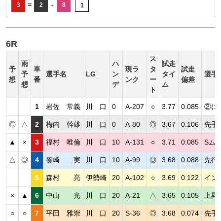
=
-
3
2
8
1
6R
ス
雨
ハ
試走
予
車
現ラ
タ
試走
予
選手名
LG
ン
タイ
選手
想
番
ンク
ー
偏差
想
デ
ム
ト
1
岩佐 常義
川 口
0
A-207
○
3.77
0.085
②に
◎
△
2
梅内 幹雄
川 口
0
A-80
◎
3.67
0.106
先手
▲
×
3
福村 唯倫
川 口
10
A-131
○
3.71
0.085
Sム
△
◎
4
篠崎 実
川 口
10
A-99
◎
3.68
0.088
先行
5
森村 亮
伊勢崎
20
A-102
○
3.69
0.122
イン
×
▲
6
中山 光
川 口
20
A-21
△
3.65
0.105
上昇
○
○
7
平田 雅崇
川 口
20
S-36
◎
3.68
0.074
先手