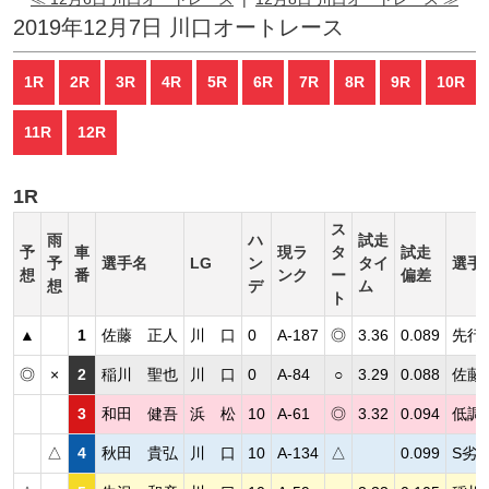
2019年12月7日 川口オートレース
1R
2R
3R
4R
5R
6R
7R
8R
9R
10R
11R
12R
1R
ス
雨
ハ
試走
予
車
現ラ
タ
試走
予
選手名
LG
ン
タイ
選手
想
番
ンク
ー
偏差
想
デ
ム
ト
▲
1
佐藤 正人
川 口
0
A-187
◎
3.36
0.089
先行
◎
×
2
稲川 聖也
川 口
0
A-84
○
3.29
0.088
佐藤
3
和田 健吾
浜 松
10
A-61
◎
3.32
0.094
低調
△
4
秋田 貴弘
川 口
10
A-134
△
0.099
S劣