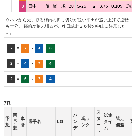
8
田中 茂
飯 塚
20
S-25
▲
3.75
0.105
⑦に
０ハンから先手取る梅内の押し切りが狙い平田が追い上げて逆転
も十分。 篠崎が踏ん張るが、咋日試走２６秒の中山に注意した
い。
=
-
2
7
4
6
=
-
2
4
7
6
=
-
2
6
7
4
7R
ス
雨
ハ
試走
予
車
現ラ
タ
試走
予
選手名
LG
ン
タイ
選
想
番
ンク
ー
偏差
想
デ
ム
ト