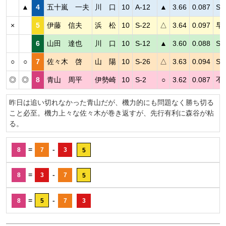
▲
4
五十嵐 一夫
川 口
10
A-12
▲
3.66
0.087
S
×
5
伊藤 信夫
浜 松
10
S-22
△
3.64
0.097
早
6
山田 達也
川 口
10
S-12
▲
3.60
0.088
S
○
○
7
佐々木 啓
山 陽
10
S-26
△
3.63
0.094
S
◎
◎
8
青山 周平
伊勢崎
10
S-2
○
3.62
0.087
不
昨日は追い切れなかった青山だが、機力的にも問題なく勝ち切る
こと必至。機力上々な佐々木が巻き返すが、先行有利に森谷が粘
る。
=
-
8
7
3
5
=
-
8
3
7
5
=
-
8
5
7
3