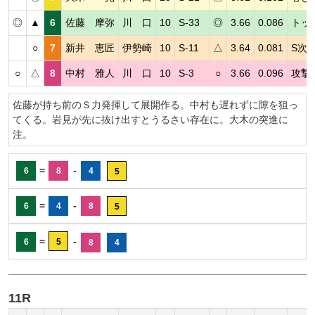
◎
▲
6
佐藤 摩弥
川 口
10
S-33
◎
3.66
0.086
トッ
○
7
新井 恵匠
伊勢崎
10
S-11
△
3.64
0.081
S次
○
△
8
中村 雅人
川 口
10
S-3
○
3.66
0.096
攻撃
佐藤が持ち前のＳ力発揮して展開作る。中村も遅れずに隙を狙っ
てくる。岩見が先に抜け出すとうるさい存在に。大木の突進に
注。
=
-
6
8
4
5
=
-
6
4
8
5
=
-
6
5
8
4
11R