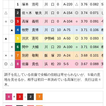
1
塚本 浩司
川 口
0
A-220
△
3.76
0.082
S
△
2
佐々木 敏夫
川 口
0
A-154
◎
3.74
0.071
し
○
◎
3
高塚 義明
川 口
0
A-104
○
3.70
0.091
今
▲
4
牧野 貴博
川 口
10
A-75
○
3.71
0.106
機
▲
5
渋沢 憲司
伊勢崎
10
A-50
◎
3.70
0.093
Ｓ
×
6
間中 大輔
川 口
20
A-100
○
3.71
0.084
機
×
○
7
別府 敬剛
飯 塚
20
A-24
△
3.68
0.101
巻
◎
△
8
佐藤 貴也
浜 松
20
S-5
◎
3.67
0.088
実
調子を乱している佐藤で全幅の信頼は寄せられないが、Ｓ級の意
地を見せるか。相手は初日一本決めている高塚だが、 先行は佐々
木。
=
-
8
3
2
7