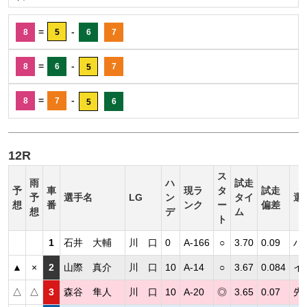
=
-
8
5
6
7
=
-
8
6
7
5
=
-
8
7
6
5
12R
ス
雨
ハ
試走
予
車
現ラ
タ
試走
予
選手名
LG
ン
タイ
選
想
番
ンク
ー
偏差
想
デ
ム
ト
1
石井 大輔
川 口
0
A-166
○
3.70
0.09
ハ
▲
×
2
山際 真介
川 口
10
A-14
○
3.67
0.084
イ
△
△
3
森谷 隼人
川 口
10
A-20
◎
3.65
0.07
先