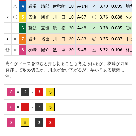
△
4
岩沼 靖郎
伊勢崎
10
A-144
○
3.70
0.095
地元
×
◎
5
広瀬 勝光
川 口
10
A-67
◎
3.76
0.088
先行
6
藤波 直也
浜 松
20
A-48
○
3.78
0.085
⑦に
▲
×
7
岩田 裕臣
川 口
20
A-33
◎
3.75
0.087
トッ
◎
○
8
桝崎 陽介
飯 塚
20
S-45
△
3.72
0.106
格上
高石がペースを掴むと押し切ることも考えられるが、桝崎が力量
発褌して攻め切るか。川原が食い下がるが、早いＳある廣瀬に
注。
=
-
8
2
3
5
=
-
8
3
2
5
=
-
8
5
2
3