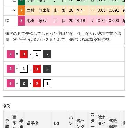
×
7
西村 龍太郎
山 陽
20
A-4
△
3.68
0.091
巻
◎
8
池田 政和
川 口
20
S-18
○
3.72
0.093
超
痛恨のＦで失権してしまった池田だが、仕上がりは抜群で首位濃
厚。次位争いは０ハン３者とみて、先に出る塚越を対抗視。
=
-
8
3
2
1
=
-
8
1
3
2
=
-
8
2
3
1
9R
ス
雨
ハ
試走
予
車
現ラ
タ
試走
予
選手名
LG
ン
タイ
選
想
番
ンク
ー
偏差