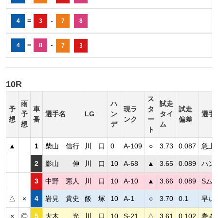
=
-
4
3
7
8
=
-
4
8
7
3
10R
ス
雨
ハ
試走
予
車
現ラ
タ
試走
予
選手名
LG
ン
タイ
選手
想
番
ンク
ー
偏差
想
デ
ム
ト
▲
1
柴山 信行
川 口
0
A-109
○
3.73
0.087
急上
2
影山 伸
川 口
10
A-68
▲
3.65
0.089
ハン
3
中野 憲人
川 口
10
A-10
▲
3.66
0.089
Sム
△
×
4
岩見 貴史
飯 塚
10
A-1
○
3.70
0.1
早い
×
◎
5
大木 光
川 口
10
S-21
△
3.61
0.102
巻き