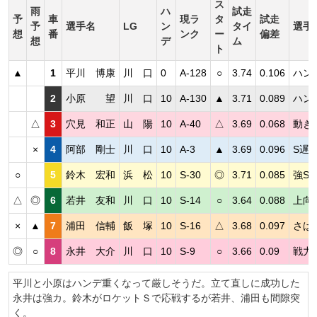
ス
雨
ハ
試走
予
車
現ラ
タ
試走
予
選手名
LG
ン
タイ
選手
想
番
ンク
ー
偏差
想
デ
ム
ト
▲
1
平川 博康
川 口
0
A-128
○
3.74
0.106
ハン
2
小原 望
川 口
10
A-130
▲
3.71
0.089
ハン
△
3
穴見 和正
山 陽
10
A-40
△
3.69
0.068
動き
×
4
阿部 剛士
川 口
10
A-3
▲
3.69
0.096
S遅
○
5
鈴木 宏和
浜 松
10
S-30
◎
3.71
0.085
強S
△
◎
6
若井 友和
川 口
10
S-14
○
3.64
0.088
上向
×
▲
7
浦田 信輔
飯 塚
10
S-16
△
3.68
0.097
さば
◎
○
8
永井 大介
川 口
10
S-9
○
3.66
0.09
戦力
平川と小原はハンデ重くなって厳しそうだ。立て直しに成功した
永井は強カ。鈴木がロケットＳで応戦するが若井、浦田も間隙突
く。