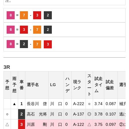
注。
=
-
8
7
3
2
=
-
8
3
7
2
=
-
8
2
7
3
3R
ス
雨
ハ
試走
予
車
現ラ
タ
試走
予
選手名
LG
ン
タイ
選手
想
番
ンク
ー
偏差
想
デ
ム
ト
▲
1
長谷川 啓
川 口
0
A-222
○
3.74
0.087
補充
○
2
高石 光将
川 口
0
A-137
◎
3.78
0.107
逃げ
△
3
川原 剛
川 口
0
A-122
△
3.75
0.097
②に