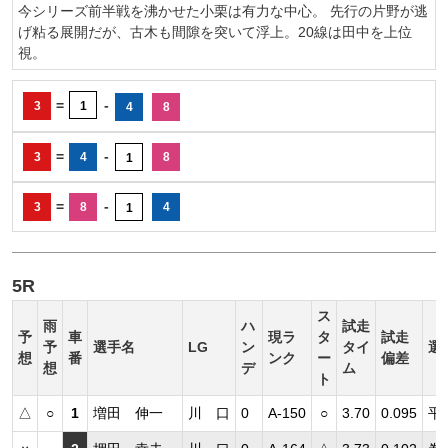
今シリーズ前半戦を沸かせた小栗は有力な中心。 先行の片野が逃
げ粘る展開だが、古木も間隙を突いて浮上。20線は田中を上位
視。
=
-
3
1
4
8
=
-
3
4
8
1
=
-
3
8
4
1
5R
ス
雨
ハ
試走
予
車
現ラ
タ
試走
予
選手名
LG
ン
タイ
選
想
番
ンク
ー
偏差
想
デ
ム
ト
△
○
1
増田 伸一
川 口
0
A-150
○
3.70
0.095
平