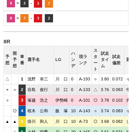
=
-
8
2
3
7
=
-
8
7
3
2
8R
ス
雨
ハ
試走
予
車
現ラ
タ
試走
予
選手名
LG
ン
タイ
選
想
番
ンク
ー
偏差
想
デ
ム
ト
△
1
浅野 幸三
川 口
0
A-193
○
3.80
0.072
イ
×
○
2
谷島 俊行
川 口
0
A-133
△
3.76
0.083
中
○
3
塚越 浩之
伊勢崎
0
A-101
◎
3.78
0.102
先
◎
4
桜木 公和
飯 塚
10
A-143
○
3.74
0.083
イ
▲
▲
5
掛川 和人
川 口
10
A-73
◎
3.68
0.082
し
△
6
小林 瑞季
川 口
20
A-165
◎
3.61
0.071
速