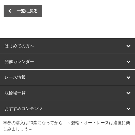
一覧に戻る
はじめての方へ
はじめての方へ
開催カレンダー
競輪
レース情報
オートレース
レース予想
競輪場一覧
競輪くじ
レース結果
北日本
函館競輪場
青森競輪場
いわき平競輪場
おすすめコンテンツ
車券の購入は20歳になってから ～競輪・オートレースは適度に楽
Dokanto!
キャリーオーバー一覧
関
競輪選手情報
弥彦競輪場
前橋競輪場
取手競輪場
宇都宮競輪場
しみましょう～
東