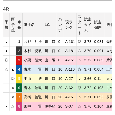
4R
ス
雨
ハ
試走
予
車
現ラ
タ
試走
予
選手名
LG
ン
タイ
選手
想
番
ンク
ー
偏差
想
デ
ム
ト
○
1
片野 利沙
川 口
0
A-161
◎
3.78
0.081
先行
▲
2
木村 悦教
川 口
0
A-181
△
3.70
0.091
立ち
◎
3
小栗 勝太
山 陽
0
A-151
○
3.72
0.089
片野
△
▲
4
古木 賢
川 口
10
A-110
◎
3.71
0.084
上向
◎
5
中山 透
川 口
10
A-27
○
3.66
0.11
まく
○
6
青木 治親
川 口
20
A-62
◎
3.72
0.103
この
×
7
高橋 義弘
川 口
20
A-16
○
3.71
0.095
前回
×
△
8
田中 賢
伊勢崎
20
S-37
△
3.76
0.104
最後