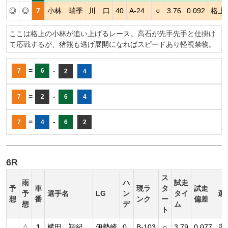
◎
◎
7
小林 瑞季
川 口
40
A-24
○
3.76
0.092
格上
ここは格上の小林が追い上げるレース。高石が先手先手と仕掛け
て応戦するが、猪熊も逃げ展開になればスピードあり軽視禁物。
=
-
7
6
2
4
=
-
7
2
6
4
=
-
7
4
6
2
6R
ス
雨
ハ
試走
予
車
現ラ
タ
試走
予
選手名
LG
ン
タイ
選
想
番
ンク
ー
偏差
想
デ
ム
ト
△
1
横田 翔紀
伊勢崎
0
B-103
○
3.79
0.077
序