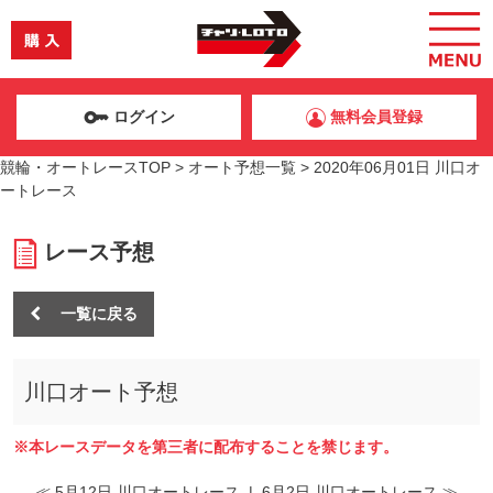
ログイン
無料会員登録
競輪・オートレースTOP
>
オート予想一覧
>
2020年06月01日 川口オ
ートレース
レース予想
一覧に戻る
川口オート予想
※本レースデータを第三者に配布することを禁じます。
≪ 5月12日 川口オートレース
|
6月2日 川口オートレース ≫