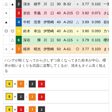
△
▲
2
清水 雄平
川 口
30
B-32
○
3.77
0.102
一気
×
3
岩佐 常義
川 口
40
A-215
◎
3.82
0.071
さば
▲
4
中村 浩章
伊勢崎
40
A-202
△
3.89
0.095
岩佐
◎
◎
5
鈴木 幸治
伊勢崎
40
A-131
○
3.80
0.093
力マ
△
6
深谷 輝
川 口
50
A-115
○
3.79
0.101
櫻井
○
×
7
桜井 晴光
伊勢崎
50
A-61
◎
3.77
0.103
まく
ハンデが軽くなってから少しずつ良くなってきた鈴木が中心。櫻
井が鋭いまくりを武器に追撃してくるが、清水もタイム良く狙え
る
=
-
5
7
2
3
=
-
5
2
7
3
=
-
5
3
7
2