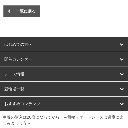
一覧に戻る
はじめての方へ
はじめての方へ
開催カレンダー
競輪
レース情報
オートレース
レース予想
競輪場一覧
競輪くじ
レース結果
北日本
函館競輪場
青森競輪場
いわき平競輪場
おすすめコンテンツ
車券の購入は20歳になってから ～競輪・オートレースは適度に楽
Dokanto!
キャリーオーバー一覧
関
競輪選手情報
弥彦競輪場
前橋競輪場
取手競輪場
宇都宮競輪場
しみましょう～
東