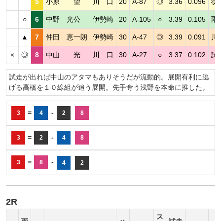
5
小原 望
川 口
20
A-87
◎
3.36
0.096
状
○
6
中野 光公
伊勢崎
20
A-105
○
3.39
0.105
雨
▲
7
仲田 恵一朗
伊勢崎
30
A-47
◎
3.39
0.091
川
×
◎
8
中山 光
川 口
30
A-27
○
3.37
0.102
試
試走が出れば中山のアタマもありそうだが流動的。展開有利に逃
げる高橋を１０線組が追う展開。先手奪う浅野を本命に推した。
=
-
3
4
2
8
=
-
3
2
4
8
=
-
3
8
4
2
2R
ス