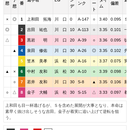
想
番
ンク
ー
偏差
想
デ
ム
ト
×
◎
1
上和田 拓海
川 口
0
A-147
○
3.40
0.095
Ｓ
◎
2
吉田 祐也
川 口
10
A-113
○
3.35
0.101
一
△
3
黒岩 明
川 口
20
A-39
○
3.36
0.095
状
▲
4
泉田 修佑
川 口
30
A-26
◎
3.35
0.102
先
5
笠木 美孝
浜 松
30
A-16
○
3.37
0.075
実
▲
×
6
中村 友和
浜 松
30
A-10
○
3.39
0.098
ス
○
7
若井 友和
川 口
30
S-8
▲
3.35
0.106
展
○
△
8
金子 大輔
浜 松
30
S-15
△
3.33
0.097
着
上和田も目一杯逃げるが、Ｓを含めた展開が大事となり、本命は
素早く抜け出しそうな吉田。金子が着実に追い上げて逆転を狙
う。