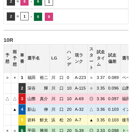
=
-
2
8
6
1
=
-
2
1
6
8
10R
ス
雨
ハ
試走
予
車
現ラ
タ
試走
予
選手名
LG
ン
タイ
選手
想
番
ンク
ー
偏差
想
デ
ム
ト
○
×
1
福田 裕二
川 口
0
A-223
○
3.37
0.089
ペ一
2
深谷 輝
川 口
10
A-115
○
3.35
0.096
山際
△
△
3
山際 真介
川 口
10
A-69
◎
3.36
0.097
福田
▲
4
影山 伸
川 口
20
A-32
△
3.36
0.103
イン
5
岩科 鮮太
浜 松
20
A-7
▲
3.35
0.103
後手
×
○
6
平田 雅崇
川 口
20
S-39
◎
3.33
0.098
トッ