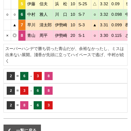
5
伊藤 信夫
浜 松
10
S-25
△
3.32
0.09
Ｓ
○
○
6
中村 雅人
川 口
10
S-7
○
3.32
0.098
中
▲
7
早川 清太郎
伊勢崎
10
S-3
▲
3.31
0.099
夜
×
◎
8
青山 周平
伊勢崎
20
S-1
○
3.30
0.115
さ
スーパーハンデで勝ち切った青山だが、余裕なかったし、ミスは
出来ない展開。淺香が先頭に立ってハイペースで逃げ、中村が続
く
=
-
2
6
3
8
=
-
2
3
6
8
=
-
2
8
6
3
一覧に戻る