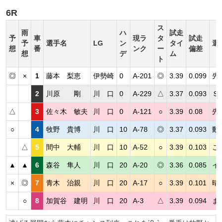
6R
ス
雨
ハ
試走
予
車
現ラ
タ
試走
予
選手名
LG
ン
タイ
選
想
番
ンク
ー
偏差
想
デ
ム
ト
◎
×
1
藤本 梨恵
伊勢崎
0
A-201
◎
3.39
0.099
先
2
川原 剛
川 口
0
A-229
△
3.37
0.093
Ｓ
△
3
佐々木 敏夫
川 口
0
A-121
○
3.39
0.08
先
○
4
牧野 貴博
川 口
10
A-78
◎
3.37
0.093
動
△
5
間中 大輔
川 口
10
A-52
○
3.39
0.103
こ
▲
▲
6
森谷 隼人
川 口
20
A-20
◎
3.36
0.085
イ
×
◎
7
青木 治親
川 口
20
A-17
○
3.39
0.101
晴
○
8
加賀谷 建明
川 口
20
A-3
△
3.39
0.094
ま