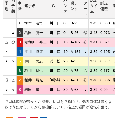
雨
ハ
試走
予
車
現ラ
タ
試走
予
選手名
LG
ン
タイ
選
想
番
ンク
ー
偏差
想
デ
ム
ト
1
塚本 浩司
川 口
0
B-23
○
3.43
0.089
島
▲
2
島田 健一
川 口
0
B-26
◎
3.43
0.073
ぺ
△
◎
3
君和田 裕二
川 口
10
A-182
◎
3.41
0.071
ー
×
4
平川 博康
川 口
10
A-151
○
3.39
0.105
君
▲
×
5
仲口 武志
浜 松
20
A-95
○
3.38
0.097
Ｓ
6
稲川 聖也
川 口
20
A-75
△
3.39
0.117
機
◎
△
7
桜井 晴光
伊勢崎
20
A-61
◎
3.40
0.086
果
○
○
8
岩田 裕臣
川 口
30
A-68
○
3.39
0.09
こ
昨日は展開が悪かった櫻井。初日を見る限り、機力自体は悪くな
さそうだから、Ｓから積極的にいく。格上の岩田が逆転を狙う。