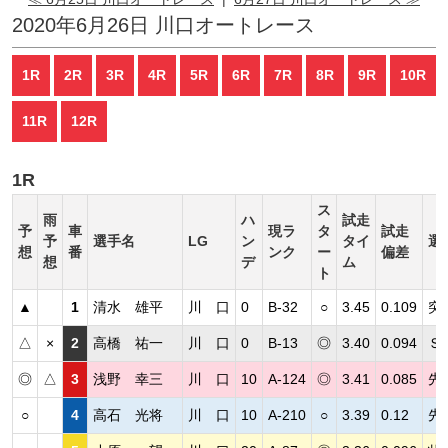
2020年6月26日 川口オートレース
1R
2R
3R
4R
5R
6R
7R
8R
9R
10R
11R
12R
1R
ス
雨
ハ
試走
予
車
現ラ
タ
試走
予
選手名
LG
ン
タイ
選
想
番
ンク
ー
偏差
想
デ
ム
ト
▲
1
清水 雄平
川 口
0
B-32
○
3.45
0.109
突
△
×
2
高橋 祐一
川 口
0
B-13
◎
3.40
0.094
Ｓ
◎
△
3
浅野 幸三
川 口
10
A-124
◎
3.41
0.085
先
○
4
高石 光将
川 口
10
A-210
○
3.39
0.12
先