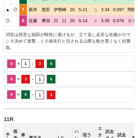
▲
◎
7
新井 恵匠
伊勢崎
20
S-21
△
3.34
0.097
間隙
◎
8
佐藤 摩弥
川 口
20
S-14
○
3.35
0.076
カマ
消音は得意な福田が軽快に逃げるが、立て直し必至な佐藤がカマ
シＳ決めて進撃。１０線先行と目される山際も動き悪くなく好勝
負。
=
-
8
1
3
6
=
-
8
3
6
1
=
-
8
6
3
1
11R
ス
雨
ハ
試走
予
車
現ラ
タ
試走
予
選手名
LG
ン
タイ
選