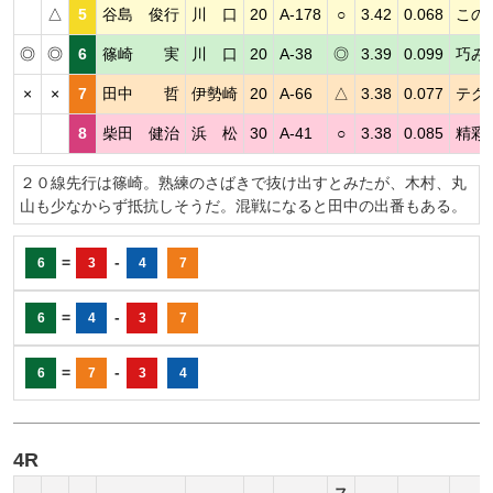
△
5
谷島 俊行
川 口
20
A-178
○
3.42
0.068
この
◎
◎
6
篠崎 実
川 口
20
A-38
◎
3.39
0.099
巧み
×
×
7
田中 哲
伊勢崎
20
A-66
△
3.38
0.077
テク
8
柴田 健治
浜 松
30
A-41
○
3.38
0.085
精彩
２０線先行は篠崎。熟練のさばきで抜け出すとみたが、木村、丸
山も少なからず抵抗しそうだ。混戦になると田中の出番もある。
=
-
6
3
4
7
=
-
6
4
3
7
=
-
6
7
3
4
4R