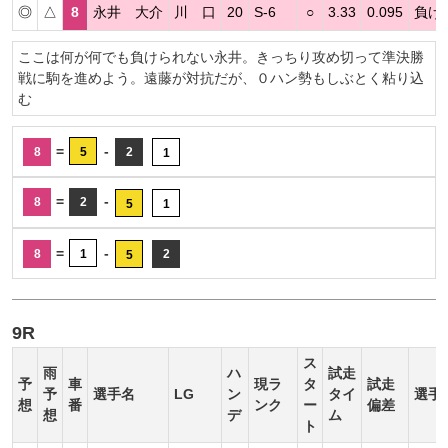
◎
△
8
永井 大介
川 口
20
S-6
○
3.33
0.095
負け
ここは何が何でも負けられない永井。きっちり攻め切って準決勝
戦に駒を進めよう。遠藤が対抗だが、０ハン勢もしぶとく粘り込
む
=
-
8
5
2
1
=
-
8
2
5
1
=
-
8
1
2
5
9R
ス
雨
ハ
試走
予
車
現ラ
タ
試走
予
選手名
LG
ン
タイ
選手
想
番
ンク
ー
偏差
想
デ
ム
ト