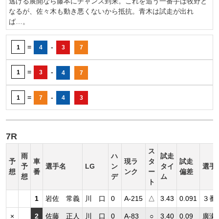
逃げる展開なら藤本にチャンス到来。これを追う一番手は牧野と
なるが、佐々木も動き悪くないから抵抗。青木は試走が出れ
ば…。
=
-
1
4
3
7
=
-
1
3
4
7
=
-
1
7
4
3
7R
ス
雨
ハ
試走
予
車
現ラ
タ
試走
予
選手名
LG
ン
タイ
選手
想
番
ンク
ー
偏差
想
デ
ム
ト
1
岩佐 常義
川 口
0
A-215
△
3.43
0.091
３番
×
2
佐藤 正人
川 口
0
A-83
○
3.40
0.09
廣瀬