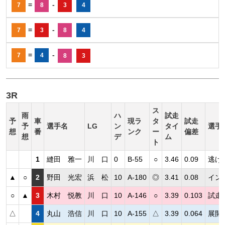
=
-
7
8
3
4
=
-
7
3
8
4
=
-
7
4
8
3
3R
ス
雨
ハ
試走
予
車
現ラ
タ
試走
予
選手名
LG
ン
タイ
選手
想
番
ンク
ー
偏差
想
デ
ム
ト
1
縫田 雅一
川 口
0
B-55
○
3.46
0.09
逃げ
▲
○
2
野田 光宏
浜 松
10
A-180
◎
3.41
0.08
イン
○
▲
3
木村 悦教
川 口
10
A-146
○
3.39
0.103
試走
△
4
丸山 浩信
川 口
10
A-155
△
3.39
0.064
展開