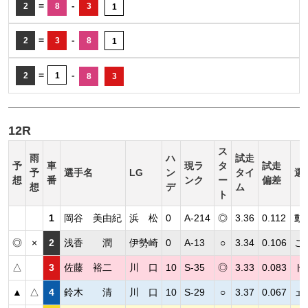
=
-
2
8
3
1
=
-
2
3
8
1
=
-
2
1
8
3
12R
ス
雨
ハ
試走
予
車
現ラ
タ
試走
予
選手名
LG
ン
タイ
選
想
番
ンク
ー
偏差
想
デ
ム
ト
1
岡谷 美由紀
浜 松
0
A-214
◎
3.36
0.112
動
◎
×
2
浅香 潤
伊勢崎
0
A-13
○
3.34
0.106
こ
△
3
佐藤 裕二
川 口
10
S-35
◎
3.33
0.083
ト
▲
△
4
鈴木 清
川 口
10
S-29
○
3.37
0.067
ェ