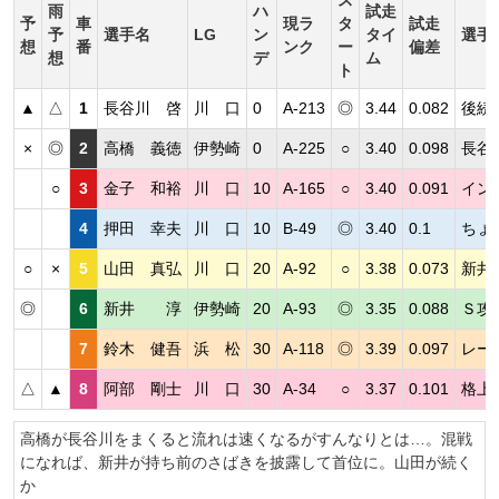
ス
雨
ハ
試走
予
車
現ラ
タ
試走
予
選手名
LG
ン
タイ
選手
想
番
ンク
ー
偏差
想
デ
ム
ト
▲
△
1
長谷川 啓
川 口
0
A-213
◎
3.44
0.082
後続
×
◎
2
高橋 義徳
伊勢崎
0
A-225
○
3.40
0.098
長谷
○
3
金子 和裕
川 口
10
A-165
○
3.40
0.091
イン
4
押田 幸夫
川 口
10
B-49
◎
3.40
0.1
ちょ
○
×
5
山田 真弘
川 口
20
A-92
○
3.38
0.073
新井
◎
6
新井 淳
伊勢崎
20
A-93
◎
3.35
0.088
Ｓ攻
7
鈴木 健吾
浜 松
30
A-118
◎
3.39
0.097
レー
△
▲
8
阿部 剛士
川 口
30
A-34
○
3.37
0.101
格上
高橋が長谷川をまくると流れは速くなるがすんなりとは…。混戦
になれば、新井が持ち前のさばきを披露して首位に。山田が続く
か