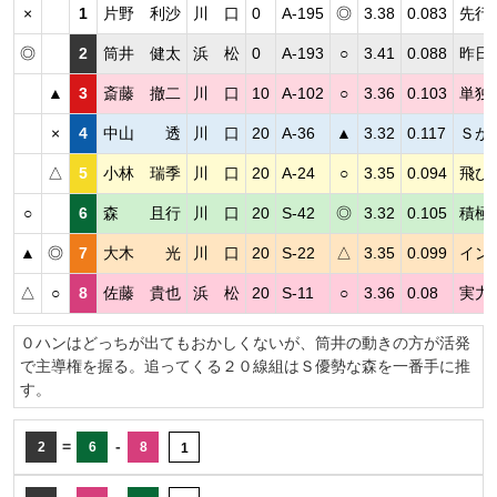
×
1
片野 利沙
川 口
0
A-195
◎
3.38
0.083
先行
◎
2
筒井 健太
浜 松
0
A-193
○
3.41
0.088
昨日
▲
3
斎藤 撤二
川 口
10
A-102
○
3.36
0.103
単独
×
4
中山 透
川 口
20
A-36
▲
3.32
0.117
Ｓが
△
5
小林 瑞季
川 口
20
A-24
○
3.35
0.094
飛び
○
6
森 且行
川 口
20
S-42
◎
3.32
0.105
積極
▲
◎
7
大木 光
川 口
20
S-22
△
3.35
0.099
イン
△
○
8
佐藤 貴也
浜 松
20
S-11
○
3.36
0.08
実力
０ハンはどっちが出てもおかしくないが、筒井の動きの方が活発
で主導権を握る。追ってくる２０線組はＳ優勢な森を一番手に推
す。
=
-
2
6
8
1