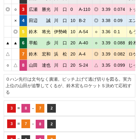
◎
○
3
広瀬 勝光
川 口
0
A-110
◎
3.39
0.074
トッ
×
4
田辺 誠
川 口
10
B-2
◎
3.38
0.09
エン
◎
5
鈴木 将光
伊勢崎
10
A-54
○
3.36
0.1
もう
▲
▲
6
早船 歩
川 口
20
A-40
○
3.39
0.088
鈴木
△
7
鈴木 宏和
浜 松
20
A-4
◎
3.39
0.082
ロケ
○
△
8
山田 達也
川 口
20
S-24
△
3.35
0.099
じっ
０ハン先行は文句なく廣瀬。ピッチ上げて逃げ切りを図る。実力
上位の山田が追撃してくるが、鈴木宏もロケットＳ決めて応戦す
る
=
-
3
8
7
2
=
-
3
7
8
2