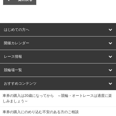
はじめての方へ
はじめての方へ
開催カレンダー
競輪
レース情報
オートレース
レース予想
競輪場一覧
競輪くじ
レース結果
北日本
函館競輪場
青森競輪場
いわき平競輪場
おすすめコンテンツ
車券の購入は20歳になってから ～競輪・オートレースは適度に楽
Dokanto!
キャリーオーバー一覧
関
競輪選手情報
弥彦競輪場
前橋競輪場
取手競輪場
宇都宮競輪場
しみましょう～
東
大宮競輪場
西武園競輪場
京王閣競輪場
立川競輪場
チャリロトプラザ
Perfecta Navi
車券の購入にのめり込む不安のある方のご相談