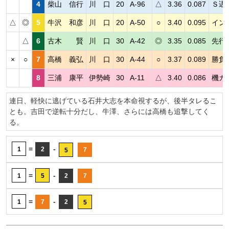
4
柴山 信行
川 口
20
A-96
△
3.36
0.087
Ｓ遅
△
◎
5
牛沢 和彦
川 口
20
A-50
○
3.40
0.095
イン
△
6
古木 賢
川 口
30
A-42
◎
3.35
0.085
先行
×
○
7
高橋 義弘
川 口
30
A-44
○
3.37
0.089
勝負
8
三浦 康平
伊勢崎
30
A-11
△
3.40
0.086
機カ
連日、軽快に逃げている石井大志を本命視するが、後半タレるこ
とも。吉田で逆転十分だし、牛澤、さらには高橋も追撃してく
る。
=
-
1
2
7
5
=
-
1
5
2
7
=
-
1
7
2
5