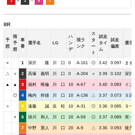
=
-
3
2
8
7
8R
ス
雨
ハ
試走
予
車
現ラ
タ
試走
予
選手名
LG
ン
タイ
選手
想
番
ンク
ー
偏差
想
デ
ム
ト
×
1
深沢 隆
川 口
0
A-161
◎
3.42
0.097
まず
△
○
2
高塚 義明
川 口
0
A-204
○
3.39
0.102
深沢
▲
▲
3
福村 唯倫
川 口
10
A-67
○
3.40
0.083
イン
◎
4
梅内 幹雄
川 口
10
A-136
△
3.37
0.073
Ｓ遅
○
5
遠藤 誠
浜 松
10
A-31
◎
3.36
0.085
Ｓ一
×
6
掛川 和人
川 口
20
A-59
◎
3.37
0.089
突っ
7
中野 憲人
川 口
20
A-9
△
3.36
0.093
後方