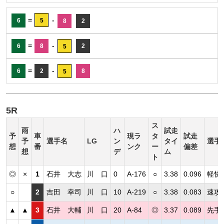
=
-
6
5
8
2
=
-
6
8
2
5
=
-
6
2
8
5
5R
ス
雨
ハ
試走
予
車
現ラ
タ
試走
予
選手名
LG
ン
タイ
選手
想
番
ンク
ー
偏差
想
デ
ム
ト
◎
×
1
石井 大志
川 口
0
A-176
○
3.38
0.096
軽快
○
2
吉田 幸司
川 口
10
A-219
○
3.38
0.083
速攻
▲
▲
3
石井 大輔
川 口
20
A-84
◎
3.37
0.089
先手