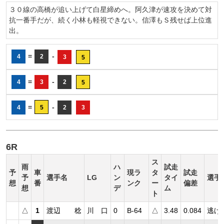
３０線の高橋が追い上げて白星締めへ。阿久津が速攻を決めて対
抗一番手だが、続く小林も軽視できない。信澤もＳ残せば上位進
出。
=
-
4
2
3
5
=
-
4
3
2
5
=
-
4
5
2
3
6R
ス
雨
ハ
試走
予
車
現ラ
タ
試走
予
選手名
LG
ン
タイ
選手
想
番
ンク
ー
偏差
想
デ
ム
ト
△
1
渡辺 稔
川 口
0
B-64
△
3.48
0.084
逃げ