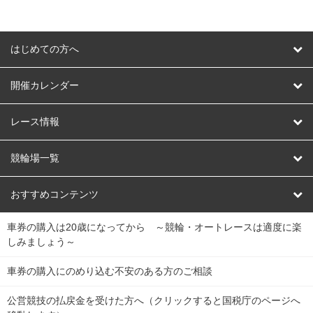
はじめての方へ
はじめての方へ
開催カレンダー
競輪
レース情報
オートレース
レース予想
競輪場一覧
競輪くじ
レース結果
北日本
函館競輪場
青森競輪場
いわき平競輪場
おすすめコンテンツ
車券の購入は20歳になってから ～競輪・オートレースは適度に楽
Dokanto!
キャリーオーバー一覧
関
競輪選手情報
弥彦競輪場
前橋競輪場
取手競輪場
宇都宮競輪場
しみましょう～
東
大宮競輪場
西武園競輪場
京王閣競輪場
立川競輪場
チャリロトプラザ
Perfecta Navi
車券の購入にのめり込む不安のある方のご相談
南
松戸競輪場
千葉競輪場
川崎競輪場
平塚競輪場
公営競技の払戻金を受けた方へ（クリックすると国税庁のページへ
netkeirin
関