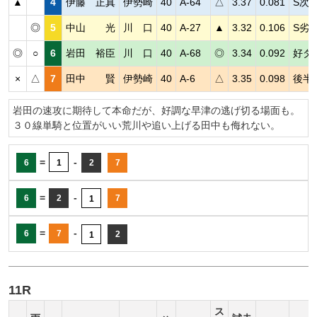
▲
4
伊藤 正真
伊勢崎
40
A-64
△
3.37
0.081
S次
◎
5
中山 光
川 口
40
A-27
▲
3.32
0.106
S劣
◎
○
6
岩田 裕臣
川 口
40
A-68
◎
3.34
0.092
好ダ
×
△
7
田中 賢
伊勢崎
40
A-6
△
3.35
0.098
後半
岩田の速攻に期待して本命だが、好調な早津の逃げ切る場面も。
３０線単騎と位置がいい荒川や追い上げる田中も侮れない。
=
-
6
1
2
7
=
-
6
2
7
1
=
-
6
7
2
1
11R
ス