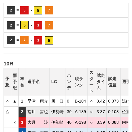
=
-
2
3
7
5
=
-
2
5
3
7
=
-
2
7
3
5
10R
ス
雨
ハ
試走
予
車
現ラ
タ
試走
予
選手名
LG
ン
タイ
選手
想
番
ンク
ー
偏差
想
デ
ム
ト
○
▲
1
早津 康介
川 口
0
B-104
○
3.42
0.073
逃げ
△
2
荒川 哲也
伊勢崎
30
A-189
○
3.37
0.108
位置
×
3
大月 渉
伊勢崎
40
A-198
○
3.39
0.088
内枠