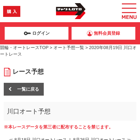
ログイン
無料会員登録
競輪・オートレースTOP
>
オート予想一覧
>
2020年08月19日 川口オ
ートレース
レース予想
一覧に戻る
川口オート予想
※本レースデータを第三者に配布することを禁じます。
≪ 8月18日 川口オートレース
|
8月26日 川口オートレース ≫