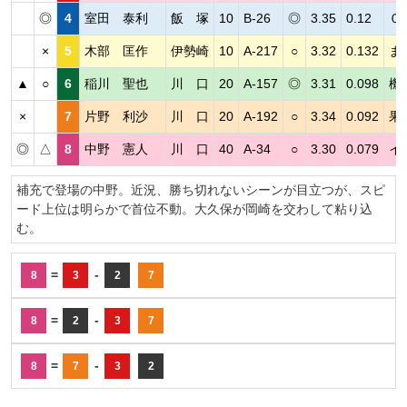
◎
4
室田 泰利
飯 塚
10
B-26
◎
3.35
0.12
０
×
5
木部 匡作
伊勢崎
10
A-217
○
3.32
0.132
ま
▲
○
6
稲川 聖也
川 口
20
A-157
◎
3.31
0.098
機
×
7
片野 利沙
川 口
20
A-192
○
3.34
0.092
果
◎
△
8
中野 憲人
川 口
40
A-34
○
3.30
0.079
イ
補充で登場の中野。近況、勝ち切れないシーンが目立つが、スピ
ード上位は明らかで首位不動。大久保が岡崎を交わして粘り込
む。
=
-
8
3
2
7
=
-
8
2
3
7
=
-
8
7
3
2