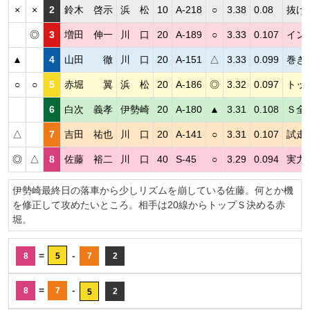
×
×
2
鈴木 啓示
浜 松
10
A-218
○
3.38
0.08
抜け
◎
3
増田 伸一
川 口
20
A-189
○
3.33
0.107
イン
▲
4
山田 徹
川 口
20
A-151
△
3.33
0.099
巻き
○
○
5
赤堀 翼
浜 松
20
A-186
◎
3.32
0.097
トッ
6
白次 義孝
伊勢崎
20
A-180
▲
3.31
0.108
Ｓ全
△
7
吉田 祐也
川 口
20
A-141
○
3.31
0.107
試走
◎
△
8
佐藤 裕二
川 口
40
S-45
○
3.29
0.094
実力
伊勢崎最終日の落車から少しリズムを崩している佐藤。何とか機
を修正して攻めたいところ。相手は20線からトップＳ決める赤
堀。
=
-
8
5
7
2
=
-
8
7
2
5