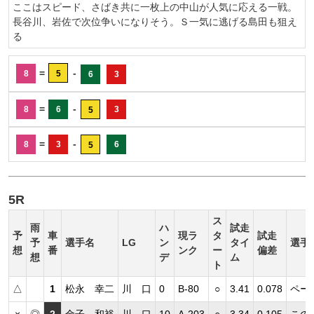
ここはスピード、さばき共に一枚上の中山が人気に応える一戦。
長谷川、岩佐で次位争いになりそう。Ｓ一気に逃げる島田も狙え
る
=
-
8
5
6
3
=
-
8
6
3
5
=
-
8
3
6
5
5R
ス
雨
ハ
試走
予
車
現ラ
タ
試走
予
選手名
LG
ン
タイ
選手
想
番
ンク
ー
偏差
想
デ
ム
ト
△
1
松永 幸二
川 口
0
B-80
○
3.41
0.078
ペー