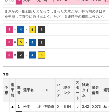
◎
◎
8
大木 光
川 口
40
S-17
○
3.32
0.094
イン
まさかの一般戦回りとなってしまった大木だが、持ち前のさばき
を発揮して首位に踊り出よう。ただ、３連勝中の相馬は強力だ。
=
-
8
4
2
5
=
-
8
5
4
2
=
-
8
2
4
5
7R
ス
雨
ハ
試走
予
車
現ラ
タ
試走
予
選手名
LG
ン
タイ
選手
想
番
ンク
ー
偏差
想
デ
ム
ト
▲
1
松本 渉
伊勢崎
0
B-84
○
3.42
0.073
粘り