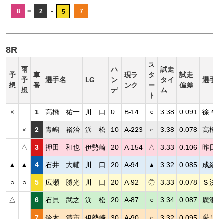
=
-
8
2
7
5
8R
ス
雨
ハ
試走
予
車
現ラ
タ
試走
予
選手名
LG
ン
タイ
選手
想
番
ンク
ー
偏差
想
デ
ム
ト
×
1
高橋 祐一
川 口
0
B-14
○
3.38
0.091
徐々
×
2
青嶋 裕治
浜 松
10
A-223
○
3.38
0.078
高橋
△
3
押田 和也
伊勢崎
20
A-154
△
3.33
0.106
昨日
▲
▲
4
石井 大輔
川 口
20
A-94
▲
3.32
0.085
成績
○
○
5
広瀬 勝光
川 口
20
A-92
◎
3.33
0.078
Ｓ決
△
6
石貝 武之
浜 松
20
A-87
○
3.34
0.087
廣瀬
7
鈴木 清市
伊勢崎
30
A-90
○
3.32
0.095
厳し