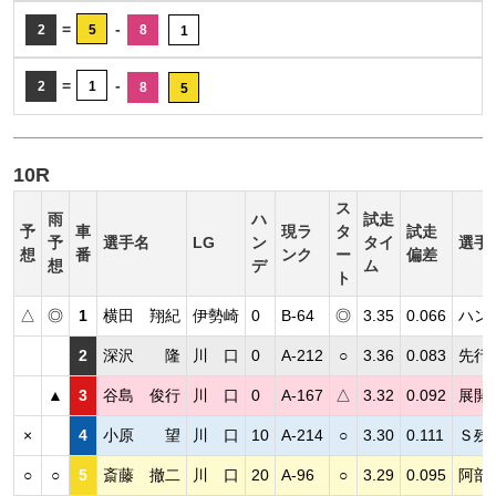
=
-
2
5
8
1
=
-
2
1
8
5
10R
ス
雨
ハ
試走
予
車
現ラ
タ
試走
予
選手名
LG
ン
タイ
選手
想
番
ンク
ー
偏差
想
デ
ム
ト
△
◎
1
横田 翔紀
伊勢崎
0
B-64
◎
3.35
0.066
ハン
2
深沢 隆
川 口
0
A-212
○
3.36
0.083
先行
▲
3
谷島 俊行
川 口
0
A-167
△
3.32
0.092
展開
×
4
小原 望
川 口
10
A-214
○
3.30
0.111
Ｓ残
○
○
5
斎藤 撤二
川 口
20
A-96
○
3.29
0.095
阿部