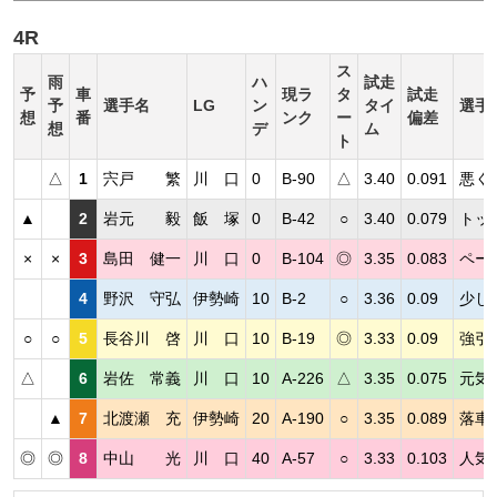
4R
ス
雨
ハ
試走
予
車
現ラ
タ
試走
予
選手名
LG
ン
タイ
選手
想
番
ンク
ー
偏差
想
デ
ム
ト
△
1
宍戸 繁
川 口
0
B-90
△
3.40
0.091
悪く
▲
2
岩元 毅
飯 塚
0
B-42
○
3.40
0.079
トッ
×
×
3
島田 健一
川 口
0
B-104
◎
3.35
0.083
ペー
4
野沢 守弘
伊勢崎
10
B-2
○
3.36
0.09
少し
○
○
5
長谷川 啓
川 口
10
B-19
◎
3.33
0.09
強引
△
6
岩佐 常義
川 口
10
A-226
△
3.35
0.075
元気
▲
7
北渡瀬 充
伊勢崎
20
A-190
○
3.35
0.089
落車
◎
◎
8
中山 光
川 口
40
A-57
○
3.33
0.103
人気