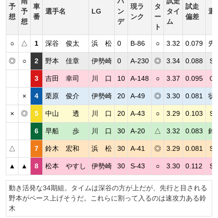
雨
ハ
試走
予
車
現ラ
タ
試走
予
選手名
LG
ン
タイ
選
想
番
ンク
ー
偏差
想
デ
ム
ト
○
△
1
深谷 俊太
浜 松
0
B-86
○
3.32
0.079
先
◎
○
2
野本 佳章
伊勢崎
0
A-230
◎
3.34
0.088
Ｓ
3
吉田 幸司
川 口
10
A-148
○
3.37
0.095
０
×
4
栗原 俊介
伊勢崎
20
A-49
◎
3.30
0.081
状
×
◎
5
中山 透
川 口
20
A-43
○
3.29
0.103
Ｓ
6
早船 歩
川 口
30
A-20
△
3.32
0.083
鈴
△
7
鈴木 宏和
浜 松
30
A-41
◎
3.29
0.081
Ｓ
▲
▲
8
松本 やすし
伊勢崎
30
S-43
○
3.30
0.112
Ｓ
動き活発な34期組。タイムは深谷の方が上だが、先行と目される
野本がペース上げそうだ。これらに割って入るのは速攻力ある鈴
木