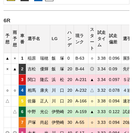
6R
ス
雨
ハ
試走
予
車
現ラ
タ
試走
予
選手名
LG
ン
タイ
選手
想
番
ンク
ー
偏差
想
デ
ム
ト
▲
×
1
稲原 瑞穂
飯 塚
0
B-63
○
3.38
0.096
展開
×
▲
2
吉松 優輝
飯 塚
20
B-44
◎
3.34
0.09
先行
3
関口 隆広
浜 松
20
A-231
▲
3.34
0.097
Ｓ遅
○
○
4
相馬 康夫
川 口
20
A-232
△
3.32
0.078
４連
△
5
佐藤 正人
川 口
20
A-166
○
3.38
0.094
速攻
△
6
中野 光公
伊勢崎
20
A-159
▲
3.33
0.122
試走
7
戸塚 尚起
伊勢崎
30
A-55
○
3.33
0.094
20