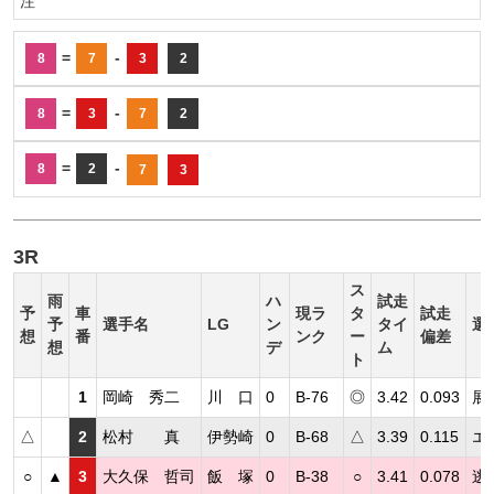
注
=
-
8
7
3
2
=
-
8
3
7
2
=
-
8
2
7
3
3R
ス
雨
ハ
試走
予
車
現ラ
タ
試走
予
選手名
LG
ン
タイ
選
想
番
ンク
ー
偏差
想
デ
ム
ト
1
岡崎 秀二
川 口
0
B-76
◎
3.42
0.093
展
△
2
松村 真
伊勢崎
0
B-68
△
3.39
0.115
エ
○
▲
3
大久保 哲司
飯 塚
0
B-38
○
3.41
0.078
逃