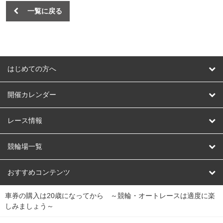
一覧に戻る
はじめての方へ
はじめての方へ
開催カレンダー
競輪
レース情報
オートレース
レース予想
競輪場一覧
競輪くじ
レース結果
北日本
函館競輪場
青森競輪場
いわき平競輪場
おすすめコンテンツ
車券の購入は20歳になってから ～競輪・オートレースは適度に楽
Dokanto!
キャリーオーバー一覧
関
競輪選手情報
弥彦競輪場
前橋競輪場
取手競輪場
宇都宮競輪場
しみましょう～
東
大宮競輪場
西武園競輪場
京王閣競輪場
立川競輪場