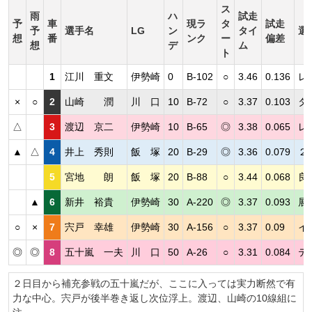
ス
雨
ハ
試走
予
車
現ラ
タ
試走
予
選手名
LG
ン
タイ
選
想
番
ンク
ー
偏差
想
デ
ム
ト
1
江川 重文
伊勢崎
0
B-102
○
3.46
0.136
レ
×
○
2
山崎 潤
川 口
10
B-72
○
3.37
0.103
タ
△
3
渡辺 京二
伊勢崎
10
B-65
◎
3.38
0.065
レ
▲
△
4
井上 秀則
飯 塚
20
B-29
◎
3.36
0.079
２
5
宮地 朗
飯 塚
20
B-88
○
3.44
0.068
良
▲
6
新井 裕貴
伊勢崎
30
A-220
◎
3.37
0.093
展
○
×
7
宍戸 幸雄
伊勢崎
30
A-156
○
3.37
0.09
イ
◎
◎
8
五十嵐 一夫
川 口
50
A-26
○
3.31
0.084
テ
２日目から補充参戦の五十嵐だが、ここに入っては実力断然で有
力な中心。宍戸が後半巻き返し次位浮上。渡辺、山崎の10線組に