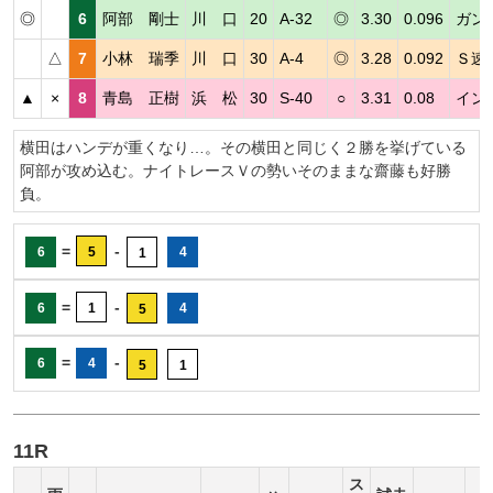
◎
6
阿部 剛士
川 口
20
A-32
◎
3.30
0.096
ガン
△
7
小林 瑞季
川 口
30
A-4
◎
3.28
0.092
Ｓ速
▲
×
8
青島 正樹
浜 松
30
S-40
○
3.31
0.08
イン
横田はハンデが重くなり…。その横田と同じく２勝を挙げている
阿部が攻め込む。ナイトレースＶの勢いそのままな齋藤も好勝
負。
=
-
6
5
4
1
=
-
6
1
4
5
=
-
6
4
5
1
11R
ス