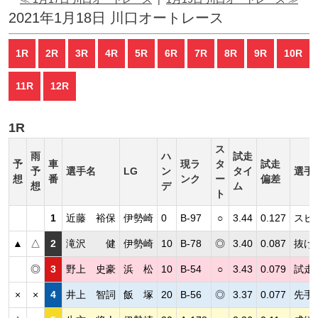
2021年1月18日 川口オートレース
1R
2R
3R
4R
5R
6R
7R
8R
9R
10R
11R
12R
1R
ス
雨
ハ
試走
予
車
現ラ
タ
試走
予
選手名
LG
ン
タイ
選手
想
番
ンク
ー
偏差
想
デ
ム
ト
1
近藤 裕保
伊勢崎
0
B-97
○
3.44
0.127
スピ
▲
△
2
滝沢 健
伊勢崎
10
B-78
◎
3.40
0.087
抜け
◎
3
野上 史豪
浜 松
10
B-54
○
3.43
0.079
試走
×
×
4
井上 智詞
飯 塚
20
B-56
◎
3.37
0.077
先手