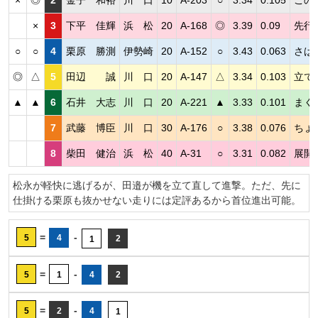
×
◎
2
金子 和裕
川 口
10
A-203
○
3.34
0.105
この
×
3
下平 佳輝
浜 松
20
A-168
◎
3.39
0.09
先行
○
○
4
栗原 勝測
伊勢崎
20
A-152
○
3.43
0.063
さば
◎
△
5
田辺 誠
川 口
20
A-147
△
3.34
0.103
立て
▲
▲
6
石井 大志
川 口
20
A-221
▲
3.33
0.101
まく
7
武藤 博臣
川 口
30
A-176
○
3.38
0.076
ちょ
8
柴田 健治
浜 松
40
A-31
○
3.31
0.082
展開
松永が軽快に逃げるが、田邉が機を立て直して進撃。ただ、先に
仕掛ける栗原も抜かせない走りには定評あるから首位進出可能。
=
-
5
4
2
1
=
-
5
1
4
2
=
-
5
2
4
1