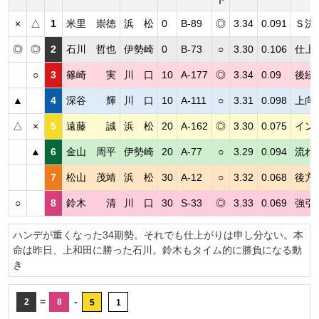
×
△
1
米里 崇徳
浜 松
0
B-89
◎
3.34
0.091
Ｓ決
◎
◎
2
石川 哲也
伊勢崎
0
B-73
○
3.30
0.106
仕上
○
3
篠崎 実
川 口
10
A-177
◎
3.34
0.09
後続
▲
4
深谷 輝
川 口
10
A-111
○
3.31
0.098
上向
△
×
5
遠藤 誠
浜 松
20
A-162
◎
3.30
0.075
イン
▲
6
金山 周平
伊勢崎
20
A-77
○
3.29
0.094
流れ
7
松山 茂靖
浜 松
30
A-12
○
3.32
0.068
後方
○
8
鈴木 清
川 口
30
S-33
◎
3.33
0.069
強引
ハンデが重くなった34期勢。それでも仕上がりは申し分ない。本
命は昨日、上和田に勝った石川。鈴木もタイム的に勝負になる動
き
=
-
2
8
5
1