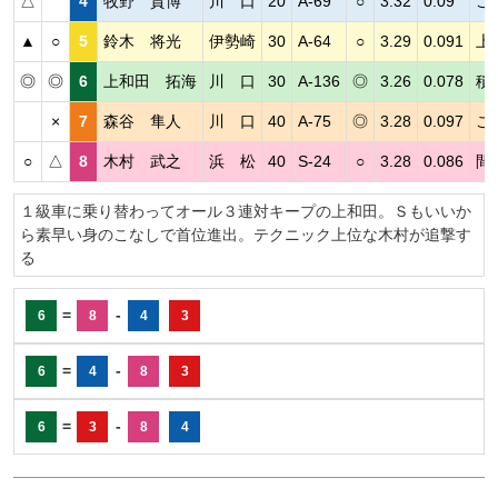
△
4
牧野 貴博
川 口
20
A-69
○
3.32
0.09
こ
▲
○
5
鈴木 将光
伊勢崎
30
A-64
○
3.29
0.091
上
◎
◎
6
上和田 拓海
川 口
30
A-136
◎
3.26
0.078
積
×
7
森谷 隼人
川 口
40
A-75
◎
3.28
0.097
こ
○
△
8
木村 武之
浜 松
40
S-24
○
3.28
0.086
間
１級車に乗り替わってオール３連対キープの上和田。Ｓもいいか
ら素早い身のこなしで首位進出。テクニック上位な木村が追撃す
る
=
-
6
8
4
3
=
-
6
4
8
3
=
-
6
3
8
4