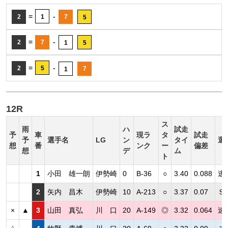
=
-
2
1
7
5
=
-
2
7
1
5
=
-
2
5
7
1
12R
ス
雨
ハ
試走
予
車
現ラ
タ
試走
予
選手名
LG
ン
タイ
選
想
番
ンク
ー
偏差
想
デ
ム
ト
1
小田 雄一朗
伊勢崎
0
B-36
○
3.40
0.088
逃
2
矢内 昌木
伊勢崎
10
A-213
○
3.37
0.07
Ｓ
×
▲
3
山田 真弘
川 口
20
A-149
◎
3.32
0.064
速