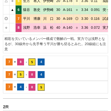
△
○
5
生方 将人
伊勢崎
20
A-178
○
3.36
0.11
成績
▲
6
猿谷 敦史
伊勢崎
30
A-161
○
3.34
0.091
突っ
◎
7
平川 博康
川 口
30
A-169
◎
3.30
0.116
試走
○
8
浅野 浩幸
浜 松
40
A-140
○
3.36
0.072
実力
精彩を欠いているメンバー構成で難解の一戦。実力では浅野とな
るが、30線外から先手奪う平川が勝ち切るとみた。20線組にも注
意
=
-
7
8
4
5
=
-
7
5
8
4
=
-
7
4
8
5
2R