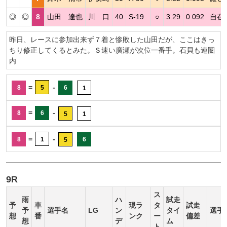
◎
◎
8
山田 達也
川 口
40
S-19
○
3.29
0.092
自在
昨日、レースに参加出来ず７着と惨敗した山田だが、ここはきっ
ちり修正してくるとみた。Ｓ速い廣瀬が次位一番手。石貝も連圏
内
=
-
8
5
6
1
=
-
8
6
5
1
=
-
8
1
6
5
9R
ス
雨
ハ
試走
予
車
現ラ
タ
試走
予
選手名
LG
ン
タイ
選手
想
番
ンク
ー
偏差
想
デ
ム
ト