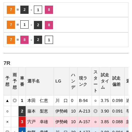
=
-
7
2
8
1
=
-
7
1
2
8
=
-
7
8
2
1
7R
ス
雨
ハ
試走
予
車
現ラ
タ
試走
予
選手名
LG
ン
タイ
選
想
番
ンク
ー
偏差
想
デ
ム
ト
▲
◎
1
本田 仁恵
川 口
0
B-94
○
3.75
0.098
逃
○
2
藤本 梨恵
伊勢崎
10
A-213
◎
3.90
0.091
早
×
3
宍戸 幸雄
伊勢崎
10
A-157
○
3.85
0.088
急