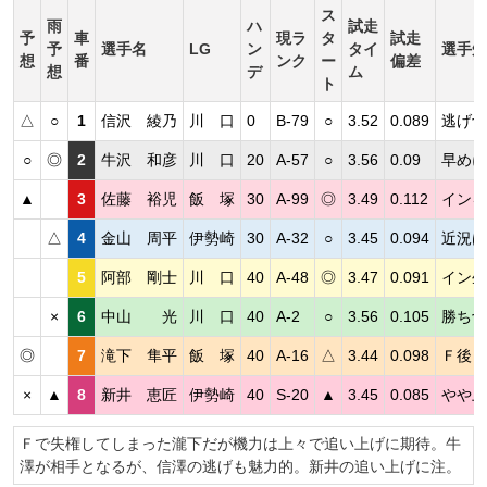
ス
雨
ハ
試走
予
車
現ラ
タ
試走
予
選手名
LG
ン
タイ
選手短
想
番
ンク
ー
偏差
想
デ
ム
ト
△
○
1
信沢 綾乃
川 口
0
B-79
○
3.52
0.089
逃げ切
○
◎
2
牛沢 和彦
川 口
20
A-57
○
3.56
0.09
早めに
▲
3
佐藤 裕児
飯 塚
30
A-99
◎
3.49
0.112
インを
△
4
金山 周平
伊勢崎
30
A-32
○
3.45
0.094
近況は
5
阿部 剛士
川 口
40
A-48
◎
3.47
0.091
イン生
×
6
中山 光
川 口
40
A-2
○
3.56
0.105
勝ち切
◎
7
滝下 隼平
飯 塚
40
A-16
△
3.44
0.098
Ｆ後も
×
▲
8
新井 恵匠
伊勢崎
40
S-20
▲
3.45
0.085
やや上
Ｆで失権してしまった瀧下だが機力は上々で追い上げに期待。牛
澤が相手となるが、信澤の逃げも魅力的。新井の追い上げに注。