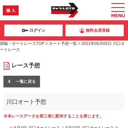
ログイン
無料会員登録
競輪・オートレースTOP
>
オート予想一覧
>
2021年05月05日 川口オ
ートレース
レース予想
一覧に戻る
川口オート予想
※本レースデータを第三者に配布することを禁じます。
≪ 5月4日 川口オートレース
|
5月10日 川口オートレース ≫