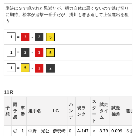
準決はＳで叩かれた黒岩だが、機力自体は悪くないので逃げ切り
に期待。松本が追撃一番手だが、掛川も巻き返して上位進出を狙
う
=
-
1
3
2
5
=
-
1
2
3
5
=
-
1
5
3
2
11R
ス
雨
ハ
試走
予
車
現ラ
タ
試走
予
選手名
LG
ン
タイ
選手
想
番
ンク
ー
偏差
想
デ
ム
ト
◎
1
中野 光公
伊勢崎
0
A-147
○
3.79
0.099
Ｓ劣