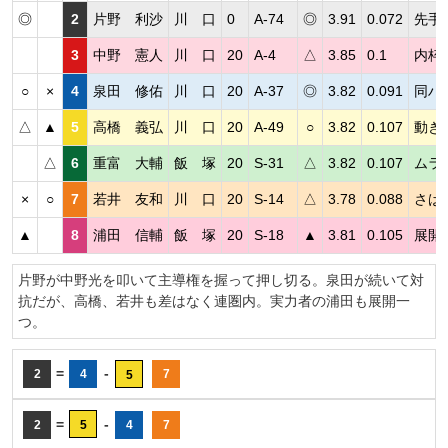
◎
2
片野 利沙
川 口
0
A-74
◎
3.91
0.072
先手
3
中野 憲人
川 口
20
A-4
△
3.85
0.1
内枠
○
×
4
泉田 修佑
川 口
20
A-37
◎
3.82
0.091
同ハ
△
▲
5
高橋 義弘
川 口
20
A-49
○
3.82
0.107
動き
△
6
重富 大輔
飯 塚
20
S-31
△
3.82
0.107
ムラ
×
○
7
若井 友和
川 口
20
S-14
△
3.78
0.088
さば
▲
8
浦田 信輔
飯 塚
20
S-18
▲
3.81
0.105
展開
片野が中野光を叩いて主導権を握って押し切る。泉田が続いて対
抗だが、高橋、若井も差はなく連圏内。実力者の浦田も展開一
つ。
=
-
2
4
7
5
=
-
2
5
4
7