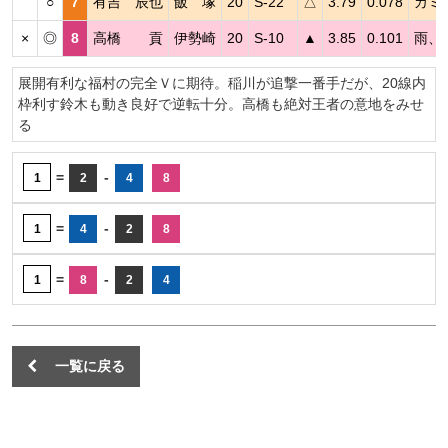
○
7
有吉 辰也
飯 塚
20
S-22
△
3.79
0.078
カミ
×
◎
8
高橋 貢
伊勢崎
20
S-10
▲
3.85
0.101
雨、
展開有利な福村の完全Ｖに期待。稲川が追撃一番手だが、20線内
枠利す鈴木も動き良好で逆転十分。高橋も絶対王者の意地をみせ
る
=
-
1
2
4
8
=
-
1
4
2
8
=
-
1
8
2
4
一覧に戻る