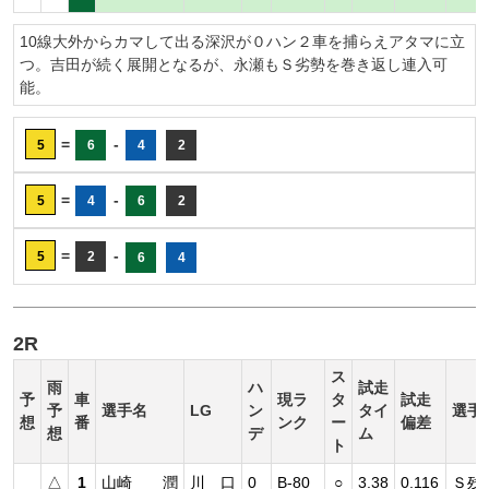
10線大外からカマして出る深沢が０ハン２車を捕らえアタマに立
つ。吉田が続く展開となるが、永瀬もＳ劣勢を巻き返し連入可
能。
=
-
5
6
4
2
=
-
5
4
6
2
=
-
5
2
6
4
2R
ス
雨
ハ
試走
予
車
現ラ
タ
試走
予
選手名
LG
ン
タイ
選手
想
番
ンク
ー
偏差
想
デ
ム
ト
△
1
山崎 潤
川 口
0
B-80
○
3.38
0.116
Ｓ残