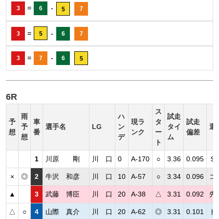
=
-
3
6
7
5
=
-
3
5
6
7
=
-
3
7
6
5
6R
ス
雨
ハ
試走
予
車
現ラ
タ
試走
予
選手名
LG
ン
タイ
選
想
番
ンク
ー
偏差
想
デ
ム
ト
1
川原 剛
川 口
0
A-170
○
3.36
0.095
Ｓ
×
◎
2
牛沢 和彦
川 口
10
A-57
○
3.34
0.096
コ
▲
3
武藤 博臣
川 口
20
A-38
△
3.31
0.092
先
△
○
4
山際 真介
川 口
20
A-62
◎
3.31
0.101
ト