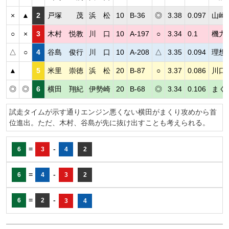
×
▲
2
戸塚 茂
浜 松
10
B-36
◎
3.38
0.097
山崎
○
×
3
木村 悦教
川 口
10
A-197
○
3.34
0.1
機力
△
○
4
谷島 俊行
川 口
10
A-208
△
3.35
0.094
理想
▲
5
米里 崇徳
浜 松
20
B-87
○
3.37
0.086
川口
◎
◎
6
横田 翔紀
伊勢崎
20
B-68
◎
3.34
0.106
まく
試走タイムが示す通りエンジン悪くない横田がまくり攻めから首
位進出。ただ、木村、谷島が先に抜け出すことも考えられる。
=
-
6
3
4
2
=
-
6
4
3
2
=
-
6
2
3
4