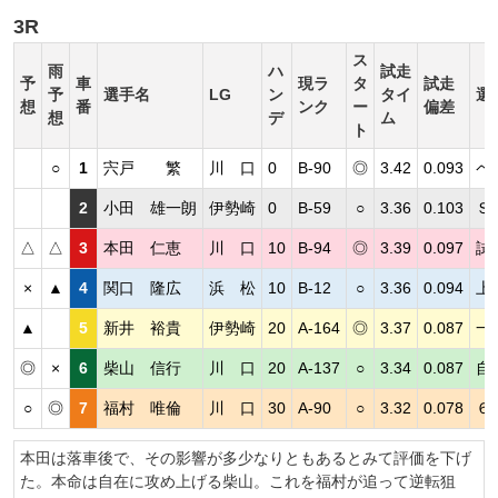
3R
ス
雨
ハ
試走
予
車
現ラ
タ
試走
予
選手名
LG
ン
タイ
選
想
番
ンク
ー
偏差
想
デ
ム
ト
○
1
宍戸 繁
川 口
0
B-90
◎
3.42
0.093
ペ
2
小田 雄一朗
伊勢崎
0
B-59
○
3.36
0.103
Ｓ
△
△
3
本田 仁恵
川 口
10
B-94
◎
3.39
0.097
試
×
▲
4
関口 隆広
浜 松
10
B-12
○
3.36
0.094
上
▲
5
新井 裕貴
伊勢崎
20
A-164
◎
3.37
0.087
一
◎
×
6
柴山 信行
川 口
20
A-137
○
3.34
0.087
自
○
◎
7
福村 唯倫
川 口
30
A-90
○
3.32
0.078
６
本田は落車後で、その影響が多少なりともあるとみて評価を下げ
た。本命は自在に攻め上げる柴山。これを福村が追って逆転狙