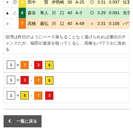
×
◎
5
田中 賢
伊勢崎
30
A-25
◎
3.31
0.097
位置
▲
△
6
森谷 隼人
川 口
40
A-3
◎
3.29
0.091
先手
○
7
高橋 義弘
川 口
40
A-49
○
3.31
0.105
パワ
信澤は昨日のようにペース落ちることなく逃げられれば優出のチ
ャンスだが、福田が速攻を狙ってくるし、高橋もパワフルに攻め
る
=
-
1
7
3
5
=
-
1
3
7
5
=
-
1
5
7
3
一覧に戻る