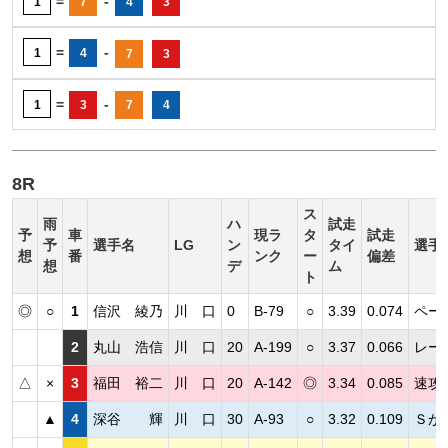
=
-
1
7
4
3
=
-
1
4
7
3
=
-
1
3
7
4
8R
ス
雨
ハ
試走
予
車
現ラ
タ
試走
予
選手名
LG
ン
タイ
選手
想
番
ンク
ー
偏差
想
デ
ム
ト
◎
○
1
信沢 綾乃
川 口
0
B-79
○
3.39
0.074
ペー
2
丸山 浩信
川 口
20
A-199
○
3.37
0.066
レー
△
×
3
福田 裕二
川 口
20
A-142
◎
3.34
0.085
速攻
▲
4
深谷 輝
川 口
30
A-93
○
3.32
0.109
Ｓが