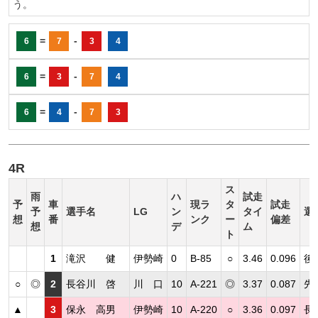
う。
=
-
6
7
3
4
=
-
6
3
7
4
=
-
6
4
7
3
4R
ス
雨
ハ
試走
予
車
現ラ
タ
試走
予
選手名
LG
ン
タイ
選
想
番
ンク
ー
偏差
想
デ
ム
ト
1
滝沢 健
伊勢崎
0
B-85
○
3.46
0.096
後
○
◎
2
長谷川 啓
川 口
10
A-221
◎
3.37
0.087
先
▲
3
保永 高男
伊勢崎
10
A-220
○
3.36
0.097
長