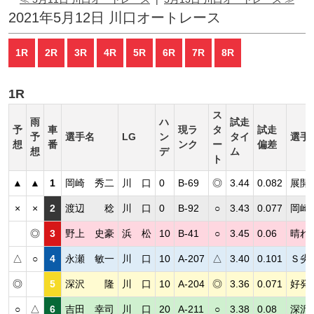
2021年5月12日 川口オートレース
1R
2R
3R
4R
5R
6R
7R
8R
1R
ス
雨
ハ
試走
予
車
現ラ
タ
試走
予
選手名
LG
ン
タイ
選手
想
番
ンク
ー
偏差
想
デ
ム
ト
▲
▲
1
岡崎 秀二
川 口
0
B-69
◎
3.44
0.082
展開
×
×
2
渡辺 稔
川 口
0
B-92
○
3.43
0.077
岡崎
◎
3
野上 史豪
浜 松
10
B-41
○
3.45
0.06
晴れ
△
○
4
永瀬 敏一
川 口
10
A-207
△
3.40
0.101
Ｓ劣
◎
5
深沢 隆
川 口
10
A-204
◎
3.36
0.071
好発
○
△
6
吉田 幸司
川 口
20
A-211
○
3.38
0.08
深沢