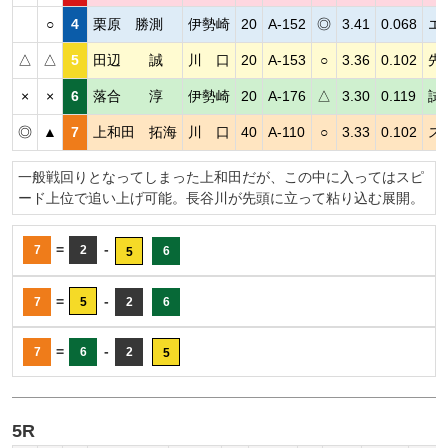
○
4
栗原 勝測
伊勢崎
20
A-152
◎
3.41
0.068
エ
△
△
5
田辺 誠
川 口
20
A-153
○
3.36
0.102
先
×
×
6
落合 淳
伊勢崎
20
A-176
△
3.30
0.119
試
◎
▲
7
上和田 拓海
川 口
40
A-110
○
3.33
0.102
ス
一般戦回りとなってしまった上和田だが、この中に入ってはスピ
ード上位で追い上げ可能。長谷川が先頭に立って粘り込む展開。
=
-
7
2
6
5
=
-
7
5
2
6
=
-
7
6
2
5
5R