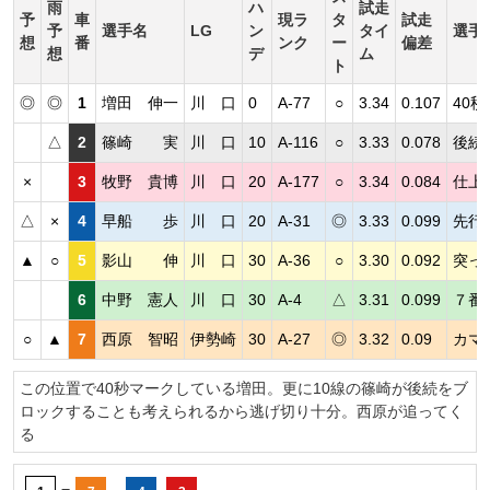
雨
ハ
試走
予
車
現ラ
タ
試走
予
選手名
LG
ン
タイ
選手
想
番
ンク
ー
偏差
想
デ
ム
ト
◎
◎
1
増田 伸一
川 口
0
A-77
○
3.34
0.107
40
△
2
篠崎 実
川 口
10
A-116
○
3.33
0.078
後続
×
3
牧野 貴博
川 口
20
A-177
○
3.34
0.084
仕上
△
×
4
早船 歩
川 口
20
A-31
◎
3.33
0.099
先行
▲
○
5
影山 伸
川 口
30
A-36
○
3.30
0.092
突っ
6
中野 憲人
川 口
30
A-4
△
3.31
0.099
７番
○
▲
7
西原 智昭
伊勢崎
30
A-27
◎
3.32
0.09
カマ
この位置で40秒マークしている増田。更に10線の篠崎が後続をブ
ロックすることも考えられるから逃げ切り十分。西原が追ってく
る