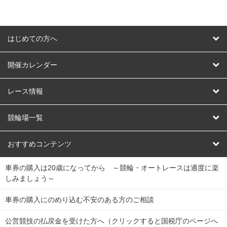
はじめての方へ
はじめての方へ
開催カレンダー
競輪
レース情報
オートレース
レース予想
競輪場一覧
競輪くじ
レース結果
北日本
函館競輪場
青森競輪場
いわき平競輪場
おすすめコンテンツ
車券の購入は20歳になってから ～競輪・オートレースは適度に楽
Dokanto!
キャリーオーバー一覧
関
競輪選手情報
弥彦競輪場
前橋競輪場
取手競輪場
宇都宮競輪場
しみましょう～
東
大宮競輪場
西武園競輪場
京王閣競輪場
立川競輪場
チャリロトプラザ
Perfecta Navi
車券の購入にのめり込む不安のある方のご相談
南
松戸競輪場
千葉競輪場
川崎競輪場
平塚競輪場
公営競技の払戻金を受けた方へ（クリックすると国税庁のページへ
netkeirin
関