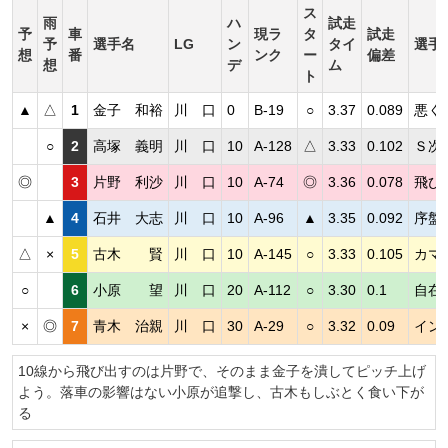
ス
雨
ハ
試走
予
車
現ラ
タ
試走
予
選手名
LG
ン
タイ
選手
想
番
ンク
ー
偏差
想
デ
ム
ト
▲
△
1
金子 和裕
川 口
0
B-19
○
3.37
0.089
悪く
○
2
高塚 義明
川 口
10
A-128
△
3.33
0.102
Ｓ次
◎
3
片野 利沙
川 口
10
A-74
◎
3.36
0.078
飛び
▲
4
石井 大志
川 口
10
A-96
▲
3.35
0.092
序盤
△
×
5
古木 賢
川 口
10
A-145
○
3.33
0.105
カマ
○
6
小原 望
川 口
20
A-112
○
3.30
0.1
自在
×
◎
7
青木 治親
川 口
30
A-29
○
3.32
0.09
イン
10線から飛び出すのは片野で、そのまま金子を潰してピッチ上げ
よう。落車の影響はない小原が追撃し、古木もしぶとく食い下が
る