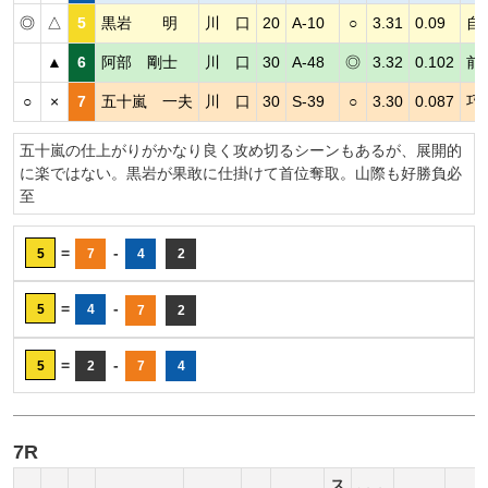
◎
△
5
黒岩 明
川 口
20
A-10
○
3.31
0.09
自
▲
6
阿部 剛士
川 口
30
A-48
◎
3.32
0.102
前
○
×
7
五十嵐 一夫
川 口
30
S-39
○
3.30
0.087
巧
五十嵐の仕上がりがかなり良く攻め切るシーンもあるが、展開的
に楽ではない。黒岩が果敢に仕掛けて首位奪取。山際も好勝負必
至
=
-
5
7
4
2
=
-
5
4
7
2
=
-
5
2
7
4
7R
ス