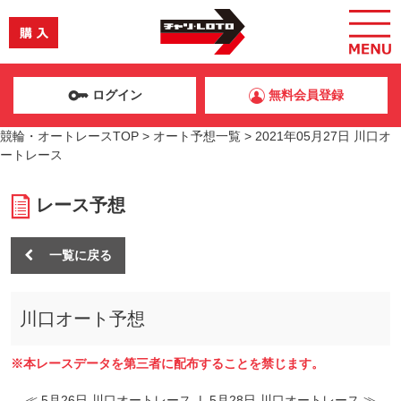
ログイン
無料会員登録
競輪・オートレースTOP
>
オート予想一覧
>
2021年05月27日 川口オ
ートレース
レース予想
一覧に戻る
川口オート予想
※本レースデータを第三者に配布することを禁じます。
≪ 5月26日 川口オートレース
|
5月28日 川口オートレース ≫