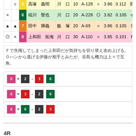
○
5
高塚 義明
川 口
10
A-128
○
3.86
0.112
雨
×
6
稲川 聖也
川 口
20
A-228
◎
3.82
0.105
イ
▲
▲
7
田中 輝義
飯 塚
20
A-69
○
3.86
0.105
Ｓ
◎
×
8
上和田 拓海
川 口
30
A-110
○
3.85
0.101
Ｆ
Ｆで失権してしまった上和田だが気持ちを切り替え攻め上げる。
０ハンから逃げる伊藤が相手とみたが、谷島も機力は上々で互
角。
=
-
8
2
3
6
=
-
8
3
2
6
=
-
8
6
2
3
4R