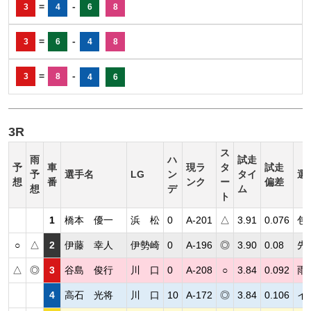
=
-
3
4
6
8
=
-
3
6
4
8
=
-
3
8
4
6
3R
ス
雨
ハ
試走
予
車
現ラ
タ
試走
予
選手名
LG
ン
タイ
選
想
番
ンク
ー
偏差
想
デ
ム
ト
1
橋本 優一
浜 松
0
A-201
△
3.91
0.076
包
○
△
2
伊藤 幸人
伊勢崎
0
A-196
◎
3.90
0.08
先
△
◎
3
谷島 俊行
川 口
0
A-208
○
3.84
0.092
雨
4
高石 光将
川 口
10
A-172
◎
3.84
0.106
イ