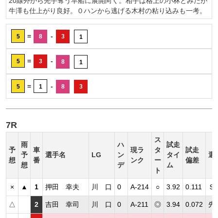
20線外から先手奪う早船に展開向く。相手は格上の小林とみたが
牛澤も仕上がり良好。０ハンから逃げる木村の粘り込みも一考。
=
-
5
8
3
1
=
-
5
3
8
1
=
-
5
1
8
3
7R
ス
雨
ハ
試走
予
車
現ラ
タ
試走
予
選手名
LG
ン
タイ
選
想
番
ンク
ー
偏差
想
デ
ム
ト
×
▲
1
押田 幸夫
川 口
0
A-214
○
3.92
0.111
Ｓ
△
2
吉田 幸司
川 口
0
A-211
◎
3.94
0.072
先