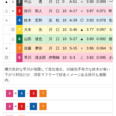
▲
○
2
中山 透
川 口
0
A-51
○
3.90
0.099
一撃
△
×
3
掛川 和人
川 口
10
A-17
○
3.87
0.071
昨日
○
4
鈴木 宏和
浜 松
10
A-39
◎
3.83
0.078
先手
◎
5
大木 光
川 口
10
S-46
▲
3.77
0.097
Ｓ劣
△
6
山田 達也
川 口
10
S-27
▲
3.80
0.092
後半
×
7
佐藤 摩弥
川 口
10
S-15
○
3.86
0.064
Ｓ攻
◎
8
早川 清太郎
伊勢崎
10
S-3
△
3.82
0.095
さば
機力良好な早川が強襲して首位進出。10線先手有力な鈴木が食い
下がり対抗だが、消音マフラーで好走イメージある掛川も連圏
内。
=
-
8
4
3
7
=
-
8
3
4
7