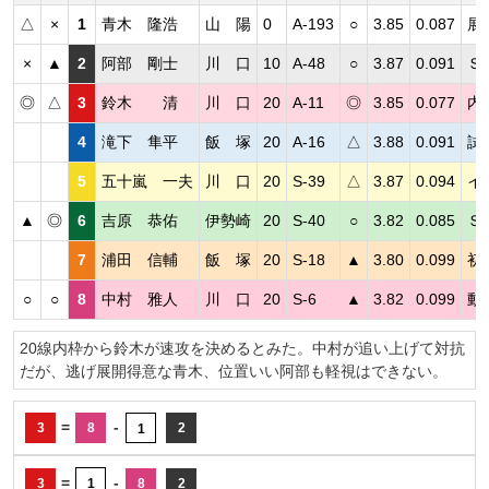
△
×
1
青木 隆浩
山 陽
0
A-193
○
3.85
0.087
展
×
▲
2
阿部 剛士
川 口
10
A-48
○
3.87
0.091
Ｓ
◎
△
3
鈴木 清
川 口
20
A-11
◎
3.85
0.077
内
4
滝下 隼平
飯 塚
20
A-16
△
3.88
0.091
試
5
五十嵐 一夫
川 口
20
S-39
△
3.87
0.094
イ
▲
◎
6
吉原 恭佑
伊勢崎
20
S-40
○
3.82
0.085
Ｓ
7
浦田 信輔
飯 塚
20
S-18
▲
3.80
0.099
初
○
○
8
中村 雅人
川 口
20
S-6
▲
3.82
0.099
動
20線内枠から鈴木が速攻を決めるとみた。中村が追い上げて対抗
だが、逃げ展開得意な青木、位置いい阿部も軽視はできない。
=
-
3
8
2
1
=
-
3
1
8
2