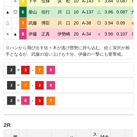
○
5
下平 佳輝
浜 松
10
A-143
○
3.84
0.087
Ｓ
▲
◎
6
柴山 信行
川 口
10
A-137
△
3.86
0.087
大
△
7
武藤 博臣
川 口
20
A-38
◎
3.94
0.09
イ
×
▲
8
伊藤 正真
伊勢崎
20
A-34
○
3.90
0.107
Ｓ
０ハンから飛び出す佐々木が逃げ態勢に持ち込む。続く深沢が相
手となるが、武藤の追い上げも十分。伊藤の一撃にも要警戒。
=
-
2
3
7
8
=
-
2
7
3
8
=
-
2
8
3
7
2R
ス