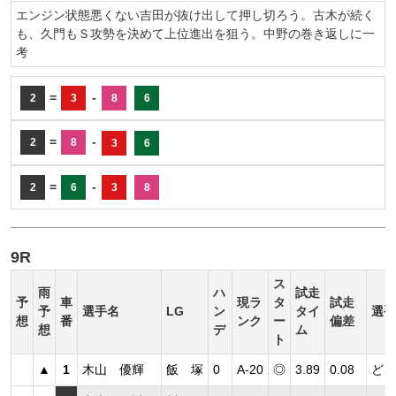
エンジン状態悪くない吉田が抜け出して押し切ろう。古木が続く
も、久門もＳ攻勢を決めて上位進出を狙う。中野の巻き返しに一
考
=
-
2
3
8
6
=
-
2
8
3
6
=
-
2
6
3
8
9R
ス
雨
ハ
試走
予
車
現ラ
タ
試走
予
選手名
LG
ン
タイ
選手
想
番
ンク
ー
偏差
想
デ
ム
ト
▲
1
木山 優輝
飯 塚
0
A-20
◎
3.89
0.08
どこ