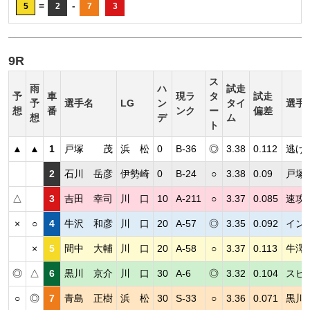
=
-
5
2
7
3
9R
ス
雨
ハ
試走
予
車
現ラ
タ
試走
予
選手名
LG
ン
タイ
選手
想
番
ンク
ー
偏差
想
デ
ム
ト
▲
▲
1
戸塚 茂
浜 松
0
B-36
◎
3.38
0.112
逃げ
2
石川 岳彦
伊勢崎
0
B-24
○
3.38
0.09
戸塚
△
3
吉田 幸司
川 口
10
A-211
○
3.37
0.085
速攻
×
○
4
牛沢 和彦
川 口
20
A-57
◎
3.35
0.092
イン
×
5
間中 大輔
川 口
20
A-58
○
3.37
0.113
牛澤
◎
△
6
黒川 京介
川 口
30
A-6
◎
3.32
0.104
スピ
○
◎
7
青島 正樹
浜 松
30
S-33
○
3.36
0.071
黒川