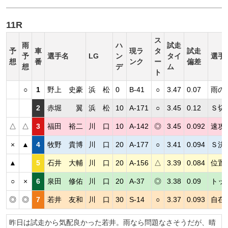
11R
ス
雨
ハ
試走
予
車
現ラ
タ
試走
予
選手名
LG
ン
タイ
選手
想
番
ンク
ー
偏差
想
デ
ム
ト
○
1
野上 史豪
浜 松
0
B-41
○
3.47
0.07
雨の
2
赤堀 翼
浜 松
10
A-171
○
3.45
0.12
Ｓ切
△
△
3
福田 裕二
川 口
10
A-142
◎
3.45
0.092
速攻
×
▲
4
牧野 貴博
川 口
20
A-177
○
3.41
0.094
Ｓ決
▲
5
石井 大輔
川 口
20
A-156
△
3.39
0.084
位置
○
×
6
泉田 修佑
川 口
20
A-37
◎
3.38
0.09
トッ
◎
◎
7
若井 友和
川 口
30
S-14
○
3.37
0.093
自在
昨日は試走から気配良かった若井。雨なら問題なさそうだが、晴