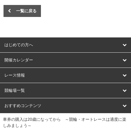
一覧に戻る
はじめての方へ
はじめての方へ
開催カレンダー
競輪
レース情報
オートレース
レース予想
競輪場一覧
競輪くじ
レース結果
北日本
函館競輪場
青森競輪場
いわき平競輪場
おすすめコンテンツ
車券の購入は20歳になってから ～競輪・オートレースは適度に楽
Dokanto!
キャリーオーバー一覧
関
競輪選手情報
弥彦競輪場
前橋競輪場
取手競輪場
宇都宮競輪場
しみましょう～
東