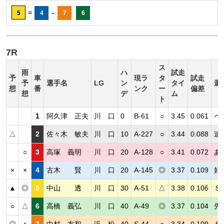
=
-
5
4
7
6
7R
ス
雨
ハ
試走
予
車
現ラ
タ
試走
予
選手名
LG
ン
タイ
選
想
番
ンク
ー
偏差
想
デ
ム
ト
1
阿久津 正夫
川 口
0
B-61
○
3.45
0.061
ペ
△
2
佐々木 敏夫
川 口
10
A-227
○
3.44
0.088
速
○
3
高塚 義明
川 口
20
A-128
○
3.41
0.072
あ
×
×
4
古木 賢
川 口
20
A-145
◎
3.37
0.109
好
▲
◎
5
中山 透
川 口
30
A-51
△
3.38
0.106
Ｓ
○
△
6
高橋 義弘
川 口
40
A-49
◎
3.37
0.104
先