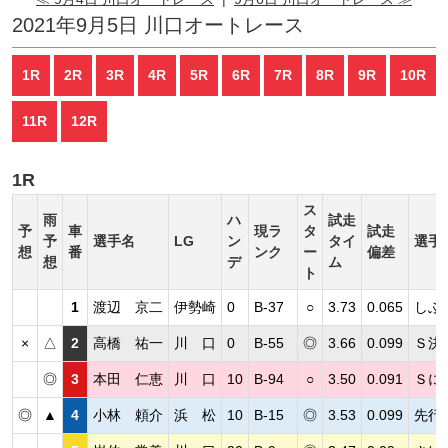
2021年9月5日 川口オートレース
1R
2R
3R
4R
5R
6R
7R
8R
9R
10R
11R
12R
1R
ス
雨
ハ
試走
予
車
現ラ
タ
試走
予
選手名
LG
ン
タイ
選手
想
番
ンク
ー
偏差
想
デ
ム
ト
1
渡辺 京二
伊勢崎
0
B-37
○
3.73
0.065
しぶ
×
△
2
高橋 祐一
川 口
0
B-55
◎
3.66
0.099
Ｓ決
◎
3
本田 仁恵
川 口
10
B-94
○
3.50
0.091
Ｓに
◎
▲
4
小林 頼介
浜 松
10
B-15
◎
3.53
0.099
先行