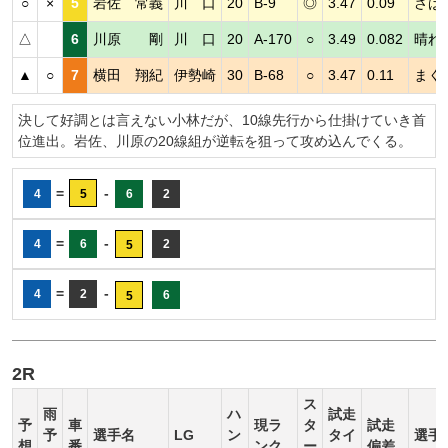
○
×
5
岩佐 常義
川 口
20
B-9
◎
3.47
0.09
さば
△
6
川原 剛
川 口
20
A-170
○
3.49
0.082
晴れ
▲
○
7
横田 翔紀
伊勢崎
30
B-68
○
3.47
0.11
まく
決して好調とは言えない小林だが、10線先行から仕掛けていき首
位進出。岩佐、川原の20線組が逆転を狙って攻め込んでくる。
=
-
4
5
6
2
=
-
4
6
2
5
=
-
4
2
6
5
2R
ス
雨
ハ
試走
予
車
現ラ
タ
試走
予
選手名
LG
ン
タイ
選手
想
番
ンク
ー
偏差