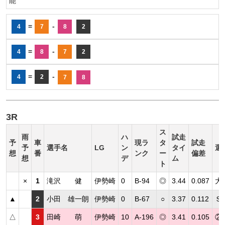
能
=
-
4
7
8
2
=
-
4
8
7
2
=
-
4
2
7
8
3R
ス
雨
ハ
試走
予
車
現ラ
タ
試走
予
選手名
LG
ン
タイ
選
想
番
ンク
ー
偏差
想
デ
ム
ト
×
1
滝沢 健
伊勢崎
0
B-94
◎
3.44
0.087
大
▲
2
小田 雄一朗
伊勢崎
0
B-67
○
3.37
0.112
Ｓ
△
3
田崎 萌
伊勢崎
10
A-196
◎
3.41
0.105
②