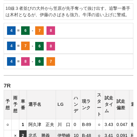
10線３者並びの大外から笠原が先手奪って抜け出す。追撃一番手
は木村となるが、伊藤のさばきも強力。牛澤の追い上げに警戒。
=
-
4
6
7
8
=
-
4
7
6
8
=
-
4
8
6
7
7R
ス
雨
ハ
試走
予
車
現ラ
タ
試走
予
選手名
LG
ン
タイ
選
想
番
ンク
ー
偏差
想
デ
ム
ト
○
1
阿久津 正夫
川 口
0
B-89
○
3.43
0.047
動
×
2
北爪 勝義
伊勢崎
10
B-48
○
3.41
0.091
枠