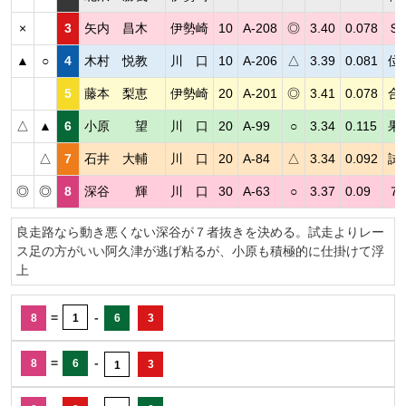
×
3
矢内 昌木
伊勢崎
10
A-208
◎
3.40
0.078
Ｓ
▲
○
4
木村 悦教
川 口
10
A-206
△
3.39
0.081
位
5
藤本 梨恵
伊勢崎
20
A-201
◎
3.41
0.078
合
△
▲
6
小原 望
川 口
20
A-99
○
3.34
0.115
果
△
7
石井 大輔
川 口
20
A-84
△
3.34
0.092
試
◎
◎
8
深谷 輝
川 口
30
A-63
○
3.37
0.09
７
良走路なら動き悪くない深谷が７者抜きを決める。試走よりレー
ス足の方がいい阿久津が逃げ粘るが、小原も積極的に仕掛けて浮
上
=
-
8
1
6
3
=
-
8
6
3
1