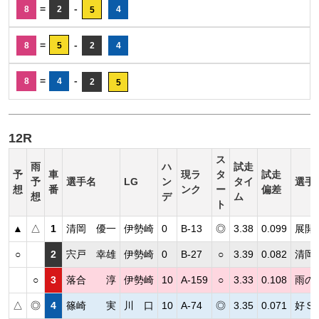
=
-
8
2
4
5
=
-
8
5
2
4
=
-
8
4
2
5
12R
ス
雨
ハ
試走
予
車
現ラ
タ
試走
予
選手名
LG
ン
タイ
選手
想
番
ンク
ー
偏差
想
デ
ム
ト
▲
△
1
清岡 優一
伊勢崎
0
B-13
◎
3.38
0.099
展開
○
2
宍戸 幸雄
伊勢崎
0
B-27
○
3.39
0.082
清岡
○
3
落合 淳
伊勢崎
10
A-159
○
3.33
0.108
雨の
△
◎
4
篠崎 実
川 口
10
A-74
◎
3.35
0.071
好Ｓ