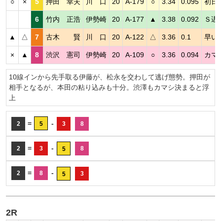
○
×
5
押田 幸夫
川 口
20
A-179
○
3.34
0.095
初日
6
竹内 正浩
伊勢崎
20
A-177
▲
3.38
0.092
Ｓ遅
▲
△
7
古木 賢
川 口
20
A-122
△
3.36
0.1
早い
×
▲
8
渋沢 憲司
伊勢崎
20
A-109
○
3.36
0.094
カマ
10線インから先手取る伊藤が、松永を交わして逃げ態勢。押田が
相手となるが、本田の粘り込みも十分。渋澤もカマシ決まると浮
上
=
-
2
5
3
8
=
-
2
3
8
5
=
-
2
8
3
5
2R