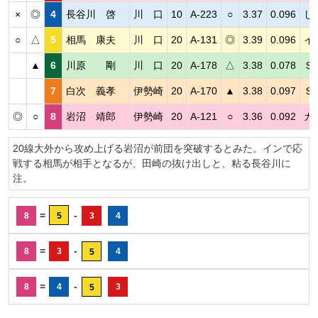
×
◎
4
長谷川 啓
川 口
10
A-223
○
3.37
0.096
し
○
△
5
相馬 康夫
川 口
20
A-131
◎
3.39
0.096
イ
▲
6
川原 剛
川 口
20
A-178
△
3.38
0.078
Ｓ
7
白次 義孝
伊勢崎
20
A-170
▲
3.38
0.097
Ｓ
◎
○
8
岩沼 靖郎
伊勢崎
20
A-121
○
3.36
0.092
カ
20線大外から攻め上げる岩沼が前団を突破するとみた。インで応
戦する相馬が相手となるが、田崎の抜け出しと、粘る長谷川に
注。
=
-
8
5
3
4
=
-
8
3
4
5
=
-
8
4
3
5