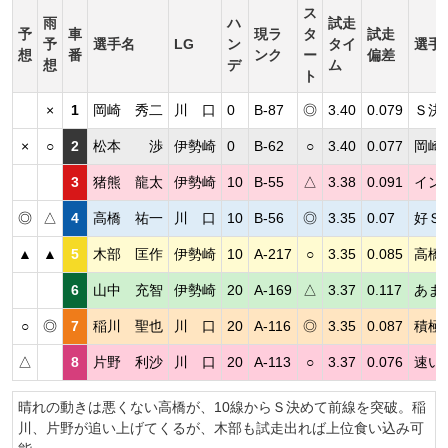
ス
雨
ハ
試走
予
車
現ラ
タ
試走
予
選手名
LG
ン
タイ
選手
想
番
ンク
ー
偏差
想
デ
ム
ト
×
1
岡崎 秀二
川 口
0
B-87
◎
3.40
0.079
Ｓ決
×
○
2
松本 渉
伊勢崎
0
B-62
○
3.40
0.077
岡崎
3
猪熊 龍太
伊勢崎
10
B-55
△
3.38
0.091
イン
◎
△
4
高橋 祐一
川 口
10
B-56
◎
3.35
0.07
好Ｓ
▲
▲
5
木部 匡作
伊勢崎
10
A-217
○
3.35
0.085
高橋
6
山中 充智
伊勢崎
20
A-169
△
3.37
0.117
あま
○
◎
7
稲川 聖也
川 口
20
A-116
◎
3.35
0.087
積極
△
8
片野 利沙
川 口
20
A-113
○
3.37
0.076
速い
晴れの動きは悪くない高橋が、10線からＳ決めて前線を突破。稲
川、片野が追い上げてくるが、木部も試走出れば上位食い込み可