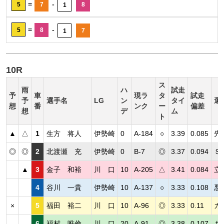
=
-
5
7
8
1
=
-
5
8
7
1
10R
ス
雨
ハ
試走
予
車
現ラ
タ
試走
予
選手名
LG
ン
タイ
選
想
番
ンク
ー
偏差
想
デ
ム
ト
▲
△
1
生方 将人
伊勢崎
0
A-184
○
3.39
0.085
先
◎
◎
2
北渡瀬 充
伊勢崎
0
B-7
◎
3.37
0.094
Ｓ
▲
3
金子 和裕
川 口
10
A-205
△
3.41
0.084
立
4
谷川 一貴
伊勢崎
10
A-137
○
3.33
0.108
悪
×
5
福田 裕二
川 口
10
A-96
◎
3.33
0.11
カ
6
福村 唯倫
川 口
20
A-91
◎
3.38
0.107
も