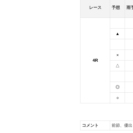
レース
予想
雨
▲
×
4R
△
◎
○
コメント
前節、優出