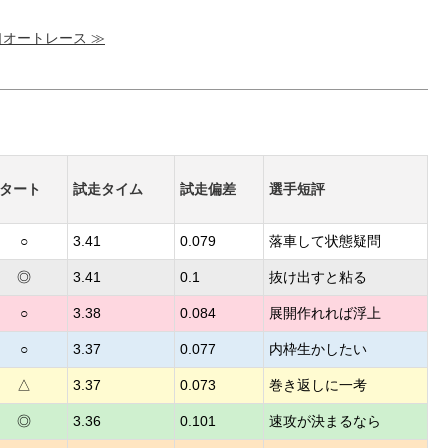
川口オートレース ≫
タート
試走タイム
試走偏差
選手短評
○
3.41
0.079
落車して状態疑問
◎
3.41
0.1
抜け出すと粘る
○
3.38
0.084
展開作れれば浮上
○
3.37
0.077
内枠生かしたい
△
3.37
0.073
巻き返しに一考
◎
3.36
0.101
速攻が決まるなら