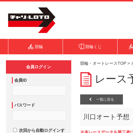
競輪
競輪くじ
競輪・オートレースTOP
>
会員ログイン
レース
会員ID
一覧に戻る
パスワード
川口オート予想
次回から自動ログインす
※本レースデータを第三者