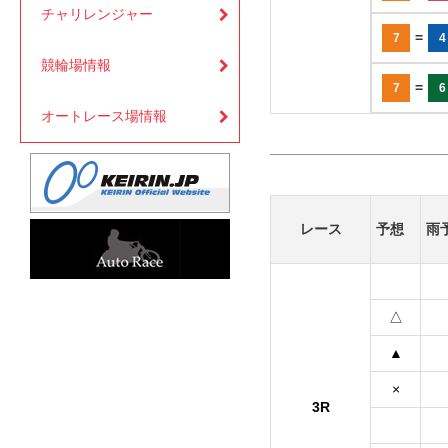
チャリレンジャー
=
7
4
競輪場情報
=
7
6
オートレース場情報
レース
予想
雨
△
▲
×
3R