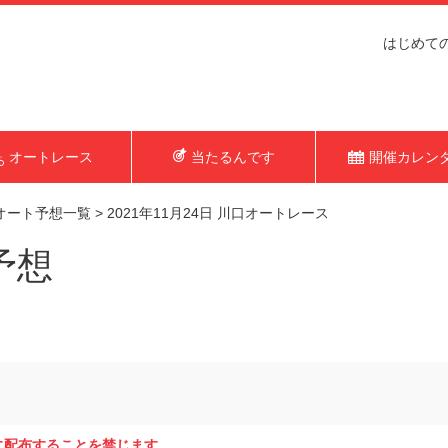
はじめて
オートレース
当たるんです
開催カレン
オート予想一覧
>
2021年11月24日 川口オートレース
予想
に配布することを禁じます。