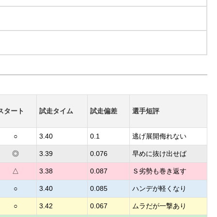
スタート
試走タイム
試走偏差
選手短評
○
3.40
0.1
逃げ展開侮れない
◎
3.39
0.076
早めに抜け出せば
△
3.38
0.087
Ｓ劣勢も巻き返す
○
3.40
0.085
ハンデが軽くなり
○
3.42
0.067
ムラだが一撃あり