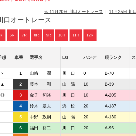
≪ 11月20日 川口オートレース
|
11月25日 
日 川口オートレース
R
6R
7R
8R
9R
10R
11R
12R
予想
車番
選手名
LG
ハンデ
現ランク
ス
×
1
山崎 潤
川 口
0
B-70
▲
2
藤本 剛
山 陽
10
B-39
◎
3
金子 和裕
川 口
10
A-205
4
鈴木 章夫
浜 松
20
A-187
5
中野 政則
山 陽
20
A-130
6
福田 裕二
川 口
20
A-96