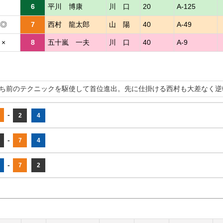
6
平川 博康
川 口
20
A-125
◎
7
西村 龍太郎
山 陽
40
A-49
×
8
五十嵐 一夫
川 口
40
A-9
ち前のテクニックを駆使して首位進出。先に仕掛ける西村も大差なく逆
-
2
4
-
7
4
-
7
2