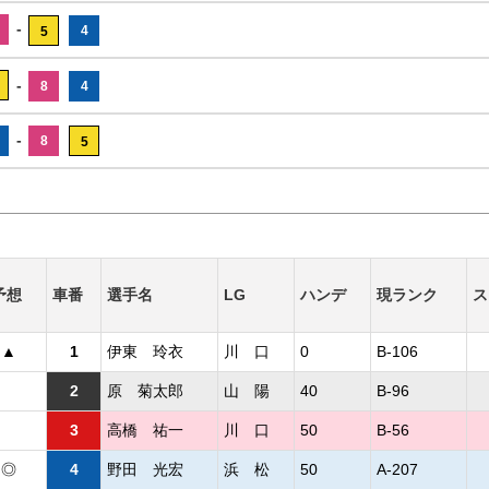
-
4
5
-
8
4
-
8
5
予想
車番
選手名
LG
ハンデ
現ランク
ス
▲
1
伊東 玲衣
川 口
0
B-106
2
原 菊太郎
山 陽
40
B-96
3
高橋 祐一
川 口
50
B-56
◎
4
野田 光宏
浜 松
50
A-207