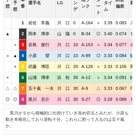
予
選手名
LG
ン
タイ
選
想
番
ンク
ー
偏差
想
デ
ム
ト
1
岩佐 常義
川 口
0
A-164
○
3.39
0.083
ス
▲
2
岡本 博幸
山 陽
0
B-34
◎
3.40
0.074
Ｓ
○
3
谷島 俊行
川 口
10
A-153
○
3.34
0.077
小
○
▲
4
小原 望
川 口
10
A-99
◎
3.33
0.084
状
×
5
武藤 博臣
川 口
20
A-128
○
3.33
0.105
実
×
6
山浦 博幸
浜 松
30
A-12
○
3.34
0.091
好
△
△
7
五十嵐 一夫
川 口
30
A-9
△
3.33
0.067
巧
◎
◎
8
黒川 京介
川 口
30
S-27
◎
3.29
0.089
Ｓ
黒川がＳから積極的に仕掛けていき攻め切るとみたが、小原も
動き本格化しており逆転十分。これらに割って入るのは五十嵐
か。