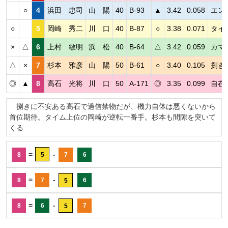
○
4
浜田 忠司
山 陽
40
B-93
▲
3.42
0.058
エン
○
5
岡崎 秀二
川 口
40
B-87
○
3.38
0.071
タイ
×
△
6
上村 敏明
浜 松
40
B-64
△
3.42
0.059
カマ
△
×
7
杉本 雅彦
山 陽
50
B-61
○
3.40
0.105
捌き
◎
▲
8
高石 光将
川 口
50
A-171
◎
3.35
0.099
自在
捌きに不安ある高石で過信禁物だが、機力自体は悪くないから
首位期待。タイム上位の岡崎が逆転一番手。杉本も間隙を突いて
くる
=
-
8
5
7
6
=
-
8
7
6
5
=
-
8
6
7
5