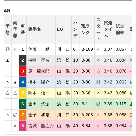
4R
ス
雨
ハ
試走
予
車
現ラ
タ
試走
予
選手名
LG
ン
タイ
選
想
番
ンク
ー
偏差
想
デ
ム
ト
◎
○
1
佐藤 励
川 口
0
B-109
○
3.37
0.057
Ｓ
▲
2
桝崎 星名
浜 松
10
B-98
○
3.46
0.084
佐
3
原 菊太郎
山 陽
20
B-96
△
3.46
0.078
イ
○
▲
4
橋本 陽介
浜 松
20
B-86
◎
3.42
0.063
抜
△
△
5
岡本 信一
山 陽
20
B-68
○
3.43
0.086
橋
6
金田 悠伽
浜 松
30
B-1
◎
3.39
0.115
あ
×
◎
7
金子 和裕
川 口
30
A-205
○
3.38
0.088
捌
×
8
古城 龍之介
山 陽
40
B-84
○
3.38
0.084
パ