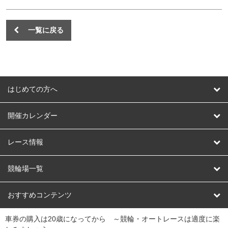
一覧に戻る
はじめての方へ
はじめての方へ
開催カレンダー
競輪
レース情報
オートレース
レース予想
競輪場一覧
競輪くじ
レース結果
北日本
函館競輪場
青森競輪場
いわき平競輪場
おすすめコンテンツ
車券の購入は20歳になってから ～競輪・オートレースは適度に楽
Dokanto!
キャリーオーバー一覧
関
競輪選手情報
弥彦競輪場
前橋競輪場
取手競輪場
宇都宮競輪場