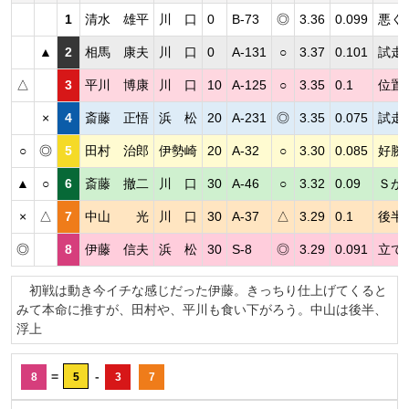
1
清水 雄平
川 口
0
B-73
◎
3.36
0.099
悪く
▲
2
相馬 康夫
川 口
0
A-131
○
3.37
0.101
試走
△
3
平川 博康
川 口
10
A-125
○
3.35
0.1
位置
×
4
斎藤 正悟
浜 松
20
A-231
◎
3.35
0.075
試走
○
◎
5
田村 治郎
伊勢崎
20
A-32
○
3.30
0.085
好勝
▲
○
6
斎藤 撤二
川 口
30
A-46
○
3.32
0.09
Ｓが
×
△
7
中山 光
川 口
30
A-37
△
3.29
0.1
後半
◎
8
伊藤 信夫
浜 松
30
S-8
◎
3.29
0.091
立て
初戦は動き今イチな感じだった伊藤。きっちり仕上げてくると
みて本命に推すが、田村や、平川も食い下がろう。中山は後半、
浮上
=
-
8
5
3
7