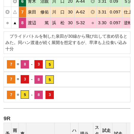
◎
6
青木 治親
川 口
20
A-44
◎
3.31
0.09
Ｓ決
◎
△
7
泉田 修佑
川 口
30
A-62
◎
3.31
0.097
仕上
○
▲
8
渡辺 篤
浜 松
30
S-32
○
3.30
0.097
逆転
プライドバトルを制した泉田が30線から飛び出して攻め切ると
みた。同ハン渡邉が続く展開を想定するが、早津も上位食い込み
十分
=
-
7
8
3
5
=
-
7
3
8
5
=
-
7
5
8
3
9R
ス
雨
ハ
試走
予
車
現ラ
タ
試走