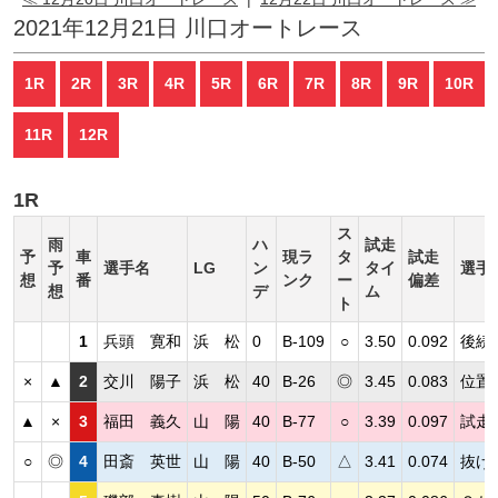
2021年12月21日 川口オートレース
1R
2R
3R
4R
5R
6R
7R
8R
9R
10R
11R
12R
1R
ス
雨
ハ
試走
予
車
現ラ
タ
試走
予
選手名
LG
ン
タイ
選手
想
番
ンク
ー
偏差
想
デ
ム
ト
1
兵頭 寛和
浜 松
0
B-109
○
3.50
0.092
後続
×
▲
2
交川 陽子
浜 松
40
B-26
◎
3.45
0.083
位置
▲
×
3
福田 義久
山 陽
40
B-77
○
3.39
0.097
試走
○
◎
4
田斎 英世
山 陽
40
B-50
△
3.41
0.074
抜け