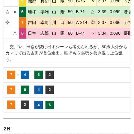
5
磯部 真樹
山 陽
50
B-76
○
3.37
0.086
Ｓが
△
○
6
畦坪 孝雄
山 陽
50
B-71
△
3.39
0.099
巻き
◎
7
吉田 幸司
川 口
50
A-214
◎
3.37
0.066
カマ
△
8
日室 志郎
山 陽
60
B-44
○
3.34
0.096
展開
交川や、田斎が抜け出すシーンも考えられるが、50線大外から
カマして出る吉田が首位進出。畦坪もＳ劣勢を巻き返し上位狙
う。
=
-
7
4
6
2
=
-
7
6
4
2
=
-
7
2
4
6
2R