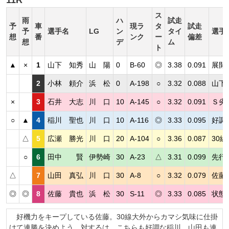
ス
雨
ハ
試走
予
車
現ラ
タ
試走
予
選手名
LG
ン
タイ
選手
想
番
ンク
ー
偏差
想
デ
ム
ト
▲
×
1
山下 知秀
山 陽
0
B-60
◎
3.38
0.091
展開
2
小林 頼介
浜 松
0
A-198
○
3.32
0.088
山下
×
3
石井 大志
川 口
10
A-145
○
3.32
0.091
Ｓ劣
○
▲
4
稲川 聖也
川 口
10
A-116
◎
3.33
0.095
好調
△
5
広瀬 勝光
川 口
20
A-104
○
3.36
0.087
30
○
6
田中 賢
伊勢崎
30
A-23
△
3.31
0.099
先行
△
7
山田 真弘
川 口
30
A-8
○
3.32
0.079
佐藤
◎
◎
8
佐藤 貴也
浜 松
30
S-11
◎
3.33
0.085
状態
好機力をキープしている佐藤。30線大外からカマシ気味に仕掛
けて連勝を決めよう。対するは、こちらも好調な稲川。山田も連