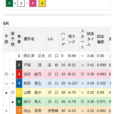
=
-
6
1
8
5
6R
ス
雨
ハ
試走
予
車
現ラ
タ
試走
予
選手名
LG
ン
タイ
選
想
番
ンク
ー
偏差
想
デ
ム
ト
1
阿久津 正夫
川 口
0
B-89
○
3.46
0.05
こ
2
戸塚 茂
浜 松
10
B-31
○
3.41
0.099
信
◎
○
3
信沢 綾乃
川 口
10
B-21
◎
3.35
0.083
抜
△
×
4
秋田 貴弘
川 口
20
A-107
○
3.34
0.102
Ｓ
▲
◎
5
山際 真介
川 口
30
A-76
○
3.32
0.09
4
▲
6
掛川 和人
川 口
40
A-79
◎
3.35
0.071
先
×
7
内山 高秀
伊勢崎
40
A-10
○
3.32
0.081
試