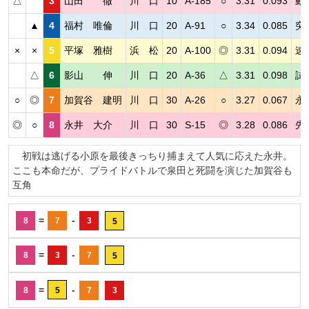
△
3
山田 徹
川 口
10
A-185
○
3.31
0.093
動
▲
4
福村 唯倫
川 口
20
A-91
○
3.34
0.085
突
×
×
5
平塚 雅樹
浜 松
20
A-100
◎
3.31
0.094
速
△
6
影山 伸
川 口
20
A-36
△
3.31
0.098
試
○
◎
7
加賀谷 建明
川 口
30
A-26
○
3.27
0.067
永
◎
○
8
永井 大介
川 口
30
S-15
◎
3.28
0.086
先
初戦は逃げる小原を最後きっちり捕まえて人気に応えた永井。
ここも本命だが、プライドバトルで泉田と死闘を演じた加賀谷も
互角
=
-
8
7
3
5
=
-
8
3
7
5
=
-
8
5
7
3