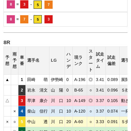
=
-
8
3
7
5
=
-
8
7
3
5
8R
ス
雨
ハ
試走
予
車
現ラ
タ
試走
予
選手名
LG
ン
タイ
選手
想
番
ンク
ー
偏差
想
デ
ム
ト
▲
1
田崎 萌
伊勢崎
0
A-196
◎
3.41
0.089
展開
2
岩永 清文
山 陽
0
B-65
○
3.41
0.096
Ｓ残
△
3
早津 康介
川 口
10
A-149
◎
3.37
0.105
動き
×
4
柴山 信行
川 口
10
A-120
○
3.37
0.074
一発
×
○
5
中山 透
川 口
20
A-60
○
3.33
0.091
Ｓ劣