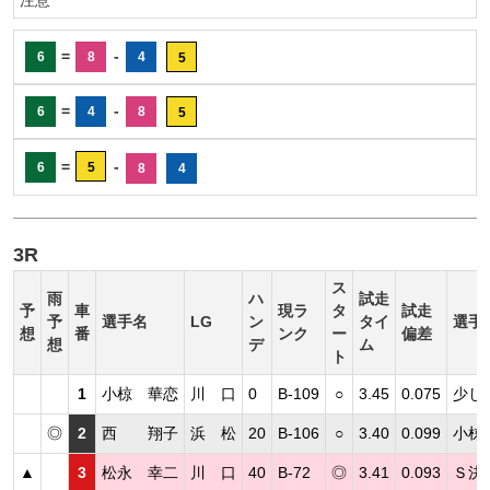
=
-
6
8
4
5
=
-
6
4
8
5
=
-
6
5
8
4
3R
ス
雨
ハ
試走
予
車
現ラ
タ
試走
予
選手名
LG
ン
タイ
選手
想
番
ンク
ー
偏差
想
デ
ム
ト
1
小椋 華恋
川 口
0
B-109
○
3.45
0.075
少し
◎
2
西 翔子
浜 松
20
B-106
○
3.40
0.099
小椋
▲
3
松永 幸二
川 口
40
B-72
◎
3.41
0.093
Ｓ決