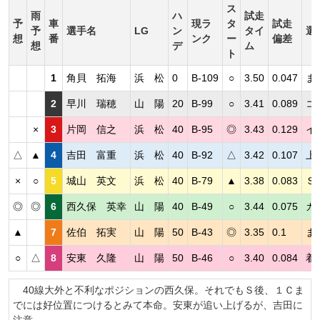
ス
雨
ハ
試走
予
車
現ラ
タ
試走
予
選手名
LG
ン
タイ
選
想
番
ンク
ー
偏差
想
デ
ム
ト
1
角貝 拓海
浜 松
0
B-109
○
3.50
0.047
ま
2
早川 瑞穂
山 陽
20
B-99
○
3.41
0.089
コ
×
3
片岡 信之
浜 松
40
B-95
◎
3.43
0.129
イ
△
▲
4
吉田 富重
浜 松
40
B-92
△
3.42
0.107
上
×
○
5
城山 英文
浜 松
40
B-79
▲
3.38
0.083
Ｓ
◎
◎
6
西久保 英幸
山 陽
40
B-49
○
3.44
0.075
カ
▲
7
佐伯 拓実
山 陽
50
B-43
◎
3.35
0.1
ま
○
△
8
安東 久隆
山 陽
50
B-46
○
3.40
0.084
着
40線大外と不利なポジションの西久保。それでもＳ後、１Ｃま
でには好位置につけるとみて本命。安東が追い上げるが、吉田に
注意