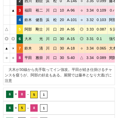
2
西川 頼臣
浜 松
0
A-146
○
3.35
0.099
藤本
▲
3
福田 裕二
川 口
10
A-96
○
3.34
0.109
０ハ
4
鈴木 健吾
浜 松
20
A-101
○
3.32
0.103
阿部
△
5
阿部 剛士
川 口
20
A-35
◎
3.33
0.087
Ｓ決
◎
◎
6
大木 光
川 口
30
A-15
◎
3.31
0.1
強引
▲
×
7
鈴木 清
川 口
30
A-18
○
3.34
0.065
大木
○
○
8
平田 雅崇
川 口
30
S-40
△
3.34
0.089
間隙
大木が30線から先手取ってイン強攻。平田が続き仕掛けるチャ
ンスを窺うが、阿部の好走もある。展開では藤本となり大逃げに
注意
=
-
6
8
5
1
=
-
6
5
8
1