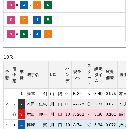
=
-
8
4
7
6
=
-
8
7
4
6
=
-
8
6
4
7
10R
ス
雨
ハ
試走
予
車
現ラ
タ
試走
予
選手名
LG
ン
タイ
選手
想
番
ンク
ー
偏差
想
デ
ム
ト
1
藤本 剛
山 陽
0
B-39
○
3.40
0.075
本田
○
×
2
本田 仁恵
川 口
0
A-228
◎
3.37
0.077
Ｓ決
◎
3
増田 伸一
川 口
10
A-202
○
3.36
0.101
厳し
△
▲
4
篠崎 実
川 口
10
A-74
◎
3.34
0.072
抜け