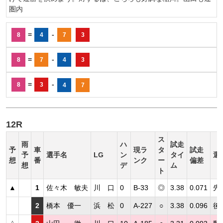
圏内
=
-
8
4
7
3
=
-
8
7
4
3
=
-
8
3
4
7
12R
ス
雨
ハ
試走
予
車
現ラ
タ
試走
予
選手名
LG
ン
タイ
選
想
番
ンク
ー
偏差
想
デ
ム
ト
▲
1
佐々木 敏夫
川 口
0
B-33
◎
3.38
0.071
先
2
橋本 優一
浜 松
0
A-227
○
3.38
0.096
後