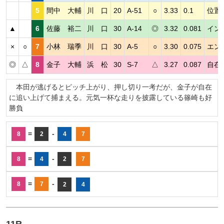
5
間中 大輔
川 口
20
A-51
○
3.33
0.1
位置
▲
6
佐藤 裕二
川 口
30
A-14
◎
3.32
0.081
イン
×
○
7
小林 瑞季
川 口
30
A-5
○
3.30
0.075
エン
◎
△
8
金子 大輔
浜 松
30
S-7
△
3.27
0.087
自在
本田が逃げるとピッチ上がり、押し切り一考だが、金子が自在
に追い上げて捕まえる。元気一杯な走りを披露している篠崎も好
勝負
=
-
8
2
4
7
=
-
8
4
2
7
=
-
8
7
2
4
11R