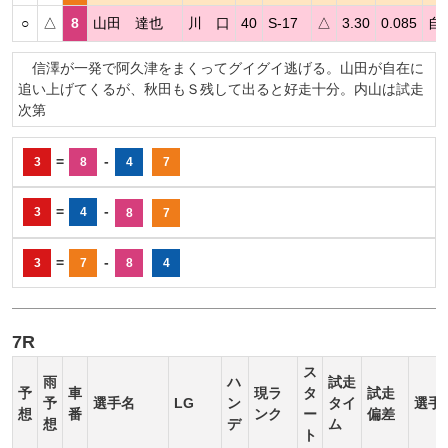
○
△
8
山田 達也
川 口
40
S-17
△
3.30
0.085
自
信澤が一発で阿久津をまくってグイグイ逃げる。山田が自在に
追い上げてくるが、秋田もＳ残して出ると好走十分。内山は試走
次第
=
-
3
8
4
7
=
-
3
4
8
7
=
-
3
7
8
4
7R
ス
雨
ハ
試走
予
車
現ラ
タ
試走
予
選手名
LG
ン
タイ
選手
想
番
ンク
ー
偏差
想
デ
ム
ト