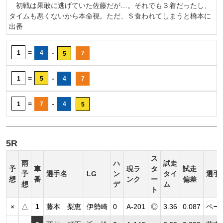
初戦は果敢に逃げていた佐藤だが…。それでも３着だったし、
タイムも悪くないから本命視。ただ、Ｓ食われてしまうと橋本に
出番
=
-
1
4
7
5
=
-
1
5
4
7
=
-
1
7
4
5
5R
ス
雨
ハ
試走
予
車
現ラ
タ
試走
予
選手名
LG
ン
タイ
選手
想
番
ンク
ー
偏差
想
デ
ム
ト
×
△
1
藤本 梨恵
伊勢崎
0
A-201
◎
3.36
0.087
ペー