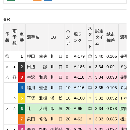
6R
ス
雨
ハ
試走
予
車
現ラ
タ
試走
予
選手名
LG
ン
タイ
選手
想
番
ンク
ー
偏差
想
デ
ム
ト
◎
1
押田 幸夫
川 口
0
A-179
◎
3.40
0.105
先手
○
▲
2
田辺 誠
川 口
0
A-186
○
3.34
0.09
Ｓ次
△
◎
3
牛沢 和彦
川 口
0
A-118
△
3.34
0.093
先頭
4
稲川 聖也
川 口
10
A-116
◎
3.35
0.105
０線
○
5
平塚 雅樹
浜 松
10
A-100
○
3.32
0.092
Ｆ持
×
△
6
辻 大樹
飯 塚
20
A-95
◎
3.34
0.078
展開
7
泉田 修佑
川 口
20
A-62
○
3.33
0.085
機力
▲
×
8
西原 智昭
伊勢崎
20
S-25
△
3.31
0.097
速攻