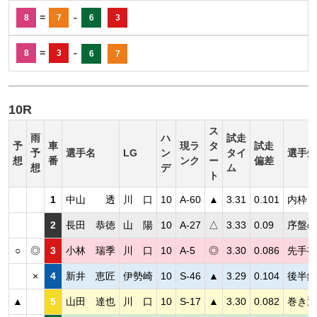
=
-
8
7
6
3
=
-
8
3
6
7
10R
ス
雨
ハ
試走
予
車
現ラ
タ
試走
予
選手名
LG
ン
タイ
選手短
想
番
ンク
ー
偏差
想
デ
ム
ト
1
中山 透
川 口
10
A-60
▲
3.31
0.101
内枠も
2
長田 恭徳
山 陽
10
A-27
△
3.33
0.09
序盤の
○
◎
3
小林 瑞季
川 口
10
A-5
◎
3.30
0.086
先手有
×
4
新井 恵匠
伊勢崎
10
S-46
▲
3.29
0.104
後半鋭
▲
5
山田 達也
川 口
10
S-17
▲
3.30
0.082
巻き返