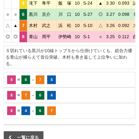
5
滝下 隼平
飯 塚
10
S-24
▲
3.30
0.093
試
○
○
6
黒川 京介
川 口
10
S-27
◎
3.27
0.098
Ｓ
△
▲
7
木村 武之
浜 松
10
S-10
△
3.26
0.092
ス
◎
◎
8
青山 周平
伊勢崎
10
S-1
○
3.25
0.112
自
Ｓ切れている黒川が10線トップＳから仕掛けていくも、総合力優
る青山が捕らえて首位突破。木村も巻き返して上位争いに加わ
る。
=
-
8
6
7
4
=
-
8
7
6
4
=
-
8
4
6
7
一覧に戻る