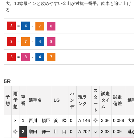
大。10線最インと攻めやすい金山が対抗一番手。鈴木も追い上げ
る
=
-
3
4
7
8
=
-
3
7
4
8
=
-
3
8
4
7
5R
ス
雨
ハ
試走
予
車
現ラ
タ
試走
予
選手名
LG
ン
タイ
選手
想
番
ンク
ー
偏差
想
デ
ム
ト
×
1
西川 頼臣
浜 松
0
A-146
◎
3.36
0.088
大敗
◎
2
増田 伸一
川 口
0
A-202
○
3.33
0.09
逃が