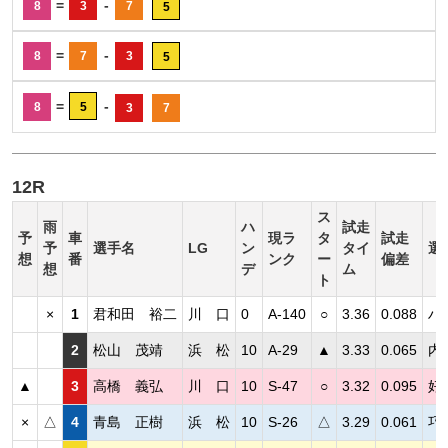
=
-
8
3
7
5
=
-
8
7
3
5
=
-
8
5
3
7
12R
ス
雨
ハ
試走
予
車
現ラ
タ
試走
予
選手名
LG
ン
タイ
選
想
番
ンク
ー
偏差
想
デ
ム
ト
×
1
君和田 裕二
川 口
0
A-140
○
3.36
0.088
ハ
2
松山 茂靖
浜 松
10
A-29
▲
3.33
0.065
内
▲
3
高橋 義弘
川 口
10
S-47
○
3.32
0.095
好
×
△
4
青島 正樹
浜 松
10
S-26
△
3.29
0.061
巧