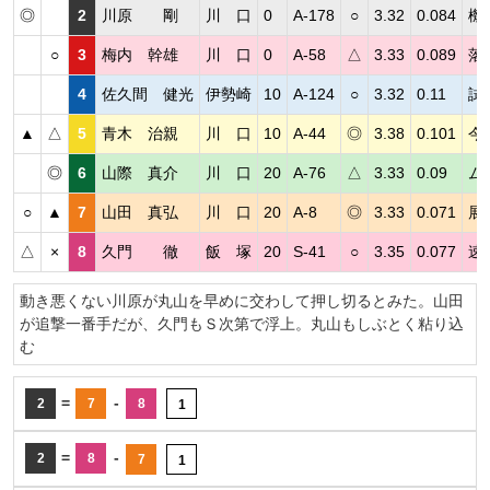
◎
2
川原 剛
川 口
0
A-178
○
3.32
0.084
機
○
3
梅内 幹雄
川 口
0
A-58
△
3.33
0.089
落
4
佐久間 健光
伊勢崎
10
A-124
○
3.32
0.11
試
▲
△
5
青木 治親
川 口
10
A-44
◎
3.38
0.101
今
◎
6
山際 真介
川 口
20
A-76
△
3.33
0.09
ム
○
▲
7
山田 真弘
川 口
20
A-8
◎
3.33
0.071
展
△
×
8
久門 徹
飯 塚
20
S-41
○
3.35
0.077
速
動き悪くない川原が丸山を早めに交わして押し切るとみた。山田
が追撃一番手だが、久門もＳ次第で浮上。丸山もしぶとく粘り込
む
=
-
2
7
8
1
=
-
2
8
7
1