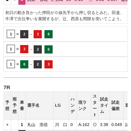
初日の動き良かった押田が０線先手から押し切るとみた。田邉、
牛澤で次位争いを展開するが、辻、西原も間隙を突いてこよう。
=
-
1
2
3
6
=
-
1
3
2
6
=
-
1
6
2
3
7R
ス
雨
ハ
試走
予
車
現ラ
タ
試走
予
選手名
LG
ン
タイ
選
想
番
ンク
ー
偏差
想
デ
ム
ト
×
1
丸山 浩信
川 口
0
A-162
◎
3.38
0.049
試