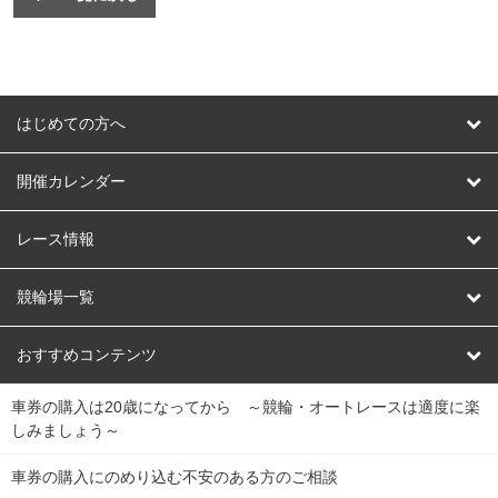
はじめての方へ
はじめての方へ
開催カレンダー
競輪
レース情報
オートレース
レース予想
競輪場一覧
競輪くじ
レース結果
北日本
函館競輪場
青森競輪場
いわき平競輪場
おすすめコンテンツ
車券の購入は20歳になってから ～競輪・オートレースは適度に楽
Dokanto!
キャリーオーバー一覧
関
競輪選手情報
弥彦競輪場
前橋競輪場
取手競輪場
宇都宮競輪場
しみましょう～
東
大宮競輪場
西武園競輪場
京王閣競輪場
立川競輪場
チャリロトプラザ
Perfecta Navi
車券の購入にのめり込む不安のある方のご相談