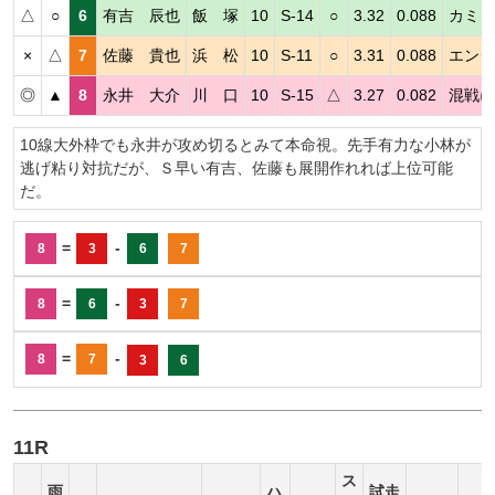
△
○
6
有吉 辰也
飯 塚
10
S-14
○
3.32
0.088
カミソ
×
△
7
佐藤 貴也
浜 松
10
S-11
○
3.31
0.088
エンジ
◎
▲
8
永井 大介
川 口
10
S-15
△
3.27
0.082
混戦に
10線大外枠でも永井が攻め切るとみて本命視。先手有力な小林が
逃げ粘り対抗だが、Ｓ早い有吉、佐藤も展開作れれば上位可能
だ。
=
-
8
3
6
7
=
-
8
6
3
7
=
-
8
7
3
6
11R
ス
雨
ハ
試走