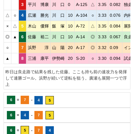
3
平川 博康
川 口
0
A-125
△
3.35
0.082
独走
△
○
4
広瀬 勝光
川 口
10
A-104
○
3.33
0.076
内枠
×
△
5
木山 優輝
飯 塚
10
A-72
△
3.35
0.084
展開
◎
▲
6
佐藤 裕二
川 口
10
A-14
◎
3.33
0.067
良走
○
7
浜野 淳
山 陽
20
A-17
◎
3.32
0.09
イン
▲
8
三浦 康平
伊勢崎
20
S-20
○
3.30
0.094
試走
昨日は良走路で結果を残した佐藤。ここも持ち前の速攻力を発揮
して連勝ゴール。浜野が続いて逆転を狙う。廣瀬も展開一つで浮
上
=
-
6
7
4
5
=
-
6
4
7
5
=
-
6
5
7
4