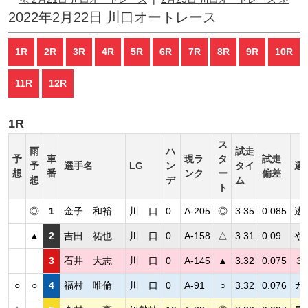
2022年2月22日 川口オートレース
1R
2R
3R
4R
5R
6R
7R
8R
9R
10R
11R
12R
1R
ス
雨
ハ
試走
予
車
現ラ
タ
試走
予
選手名
LG
ン
タイ
選
想
番
ンク
ー
偏差
想
デ
ム
ト
◎
1
金子 和裕
川 口
0
A-205
◎
3.35
0.085
逃
▲
2
吉田 祐也
川 口
0
A-158
△
3.31
0.09
や
3
石井 大志
川 口
0
A-145
▲
3.32
0.075
３
○
○
4
福村 唯倫
川 口
0
A-91
○
3.32
0.076
カ