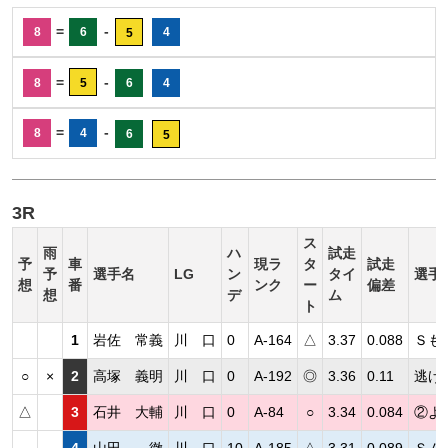
=
-
8
6
4
5
=
-
8
5
6
4
=
-
8
4
6
5
3R
ス
雨
ハ
試走
予
車
現ラ
タ
試走
予
選手名
LG
ン
タイ
選手
想
番
ンク
ー
偏差
想
デ
ム
ト
1
岩佐 常義
川 口
0
A-164
△
3.37
0.088
Ｓも
○
×
2
高塚 義明
川 口
0
A-192
◎
3.36
0.11
逃げ
△
3
石井 大輔
川 口
0
A-84
○
3.34
0.084
②よ
4
山田 徹
川 口
10
A-185
△
3.31
0.089
Ｓム