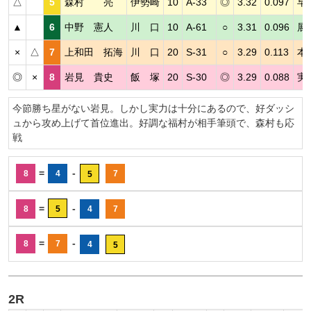
△
5
森村 亮
伊勢崎
10
A-33
◎
3.32
0.097
早
▲
6
中野 憲人
川 口
10
A-61
○
3.31
0.096
展
×
△
7
上和田 拓海
川 口
20
S-31
○
3.29
0.113
本
◎
×
8
岩見 貴史
飯 塚
20
S-30
◎
3.29
0.088
実
今節勝ち星がない岩見。しかし実力は十分にあるので、好ダッシ
ュから攻め上げて首位進出。好調な福村が相手筆頭で、森村も応
戦
=
-
8
4
7
5
=
-
8
5
4
7
=
-
8
7
4
5
2R