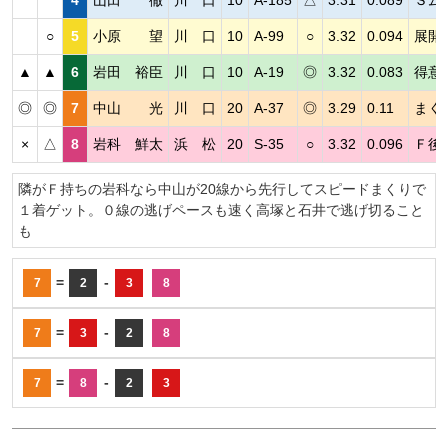
○
5
小原 望
川 口
10
A-99
○
3.32
0.094
展開
▲
▲
6
岩田 裕臣
川 口
10
A-19
◎
3.32
0.083
得意
◎
◎
7
中山 光
川 口
20
A-37
◎
3.29
0.11
まく
×
△
8
岩科 鮮太
浜 松
20
S-35
○
3.32
0.096
Ｆ後
隣がＦ持ちの岩科なら中山が20線から先行してスピードまくりで
１着ゲット。０線の逃げペースも速く高塚と石井で逃げ切ること
も
=
-
7
2
3
8
=
-
7
3
2
8
=
-
7
8
2
3