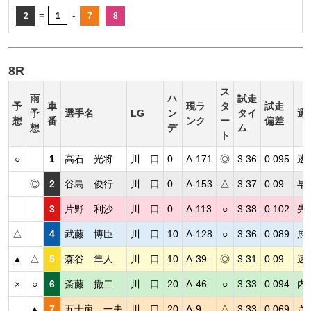
=
-
2
1
7
8
8R
ス
雨
ハ
試走
予
車
現ラ
タ
試走
予
選手名
LG
ン
タイ
選
想
番
ンク
ー
偏差
想
デ
ム
ト
○
1
高石 光将
川 口
0
A-171
◎
3.36
0.095
逃
◎
2
谷島 俊行
川 口
0
A-153
△
3.37
0.09
早
3
片野 利沙
川 口
0
A-113
○
3.38
0.102
先
△
4
武藤 博臣
川 口
10
A-128
○
3.36
0.089
展
▲
△
5
森谷 隼人
川 口
10
A-39
◎
3.31
0.09
速
×
○
6
斎藤 撤二
川 口
20
A-46
○
3.33
0.094
内
▲
7
五十嵐 一夫
川 口
20
A-9
△
3.33
0.069
さ