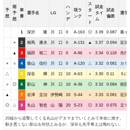
ス
雨
ハ
試走
予
車
現ラ
タ
試走
予
選手名
LG
ン
タイ
選手
想
番
ンク
ー
偏差
想
デ
ム
ト
1
深沢 隆
川 口
0
A-163
◎
3.39
0.087
最イ
×
2
相馬 康夫
川 口
0
A-131
▲
3.37
0.094
近況
▲
3
福田 裕二
川 口
0
A-96
○
3.34
0.118
先行
×
○
4
柴山 信行
川 口
0
A-120
△
3.32
0.081
カマ
△
5
深谷 輝
川 口
10
A-63
○
3.30
0.11
Ｓに
○
◎
6
影山 伸
川 口
10
A-36
◎
3.32
0.084
前団
▲
7
谷津 圭治
伊勢崎
20
S-44
○
3.33
0.081
近況
◎
△
8
丸山 智史
山 陽
20
S-23
◎
3.32
0.075
立て
20線から追撃してくる丸山がアタマまでいくとみて本命に推す。
動き悪くない影山を対抗とみるが、深谷も先手奪えば侮れない。