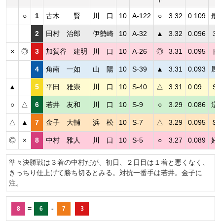
○
1
古木 賢
川 口
10
A-122
○
3.32
0.109
最
2
田村 治郎
伊勢崎
10
A-32
▲
3.32
0.096
３
×
◎
3
加賀谷 建明
川 口
10
A-26
◎
3.31
0.095
ト
4
角南 一如
山 陽
10
S-39
▲
3.31
0.093
展
▲
5
平田 雅崇
川 口
10
S-40
△
3.31
0.09
Ｓ
○
△
6
若井 友和
川 口
10
S-9
○
3.29
0.086
逆
△
▲
7
金子 大輔
浜 松
10
S-7
△
3.29
0.095
Ｓ
◎
×
8
中村 雅人
川 口
10
S-5
○
3.27
0.089
好
準々決勝戦は３着の中村だが、初日、２日目は１着と悪くなく、
きっちり仕上げて勝ち切るとみる。対抗一番手は若井。金子に
注。
=
-
8
6
7
3