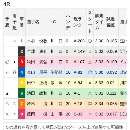
4R
ス
雨
ハ
試走
予
車
現ラ
タ
試走
予
選手名
LG
ン
タイ
選手
想
番
ンク
ー
偏差
想
デ
ム
ト
×
1
木村 悦教
川 口
0
A-206
◎
3.36
0.105
逃げ
2
早津 康介
川 口
0
A-149
○
3.32
0.089
近況
◎
▲
3
秋田 貴弘
川 口
0
A-107
△
3.33
0.109
Ｓム
○
◎
4
金山 周平
伊勢崎
10
A-81
◎
3.30
0.092
攻め
5
田中 正樹
飯 塚
10
A-94
○
3.32
0.09
川口
▲
6
池田 政和
川 口
10
A-1
△
3.31
0.111
完全
△
△
7
鈴木 清
川 口
20
A-18
◎
3.34
0.065
堅実
×
○
8
藤岡 一樹
山 陽
20
S-33
○
3.32
0.077
試走
Ｓの遅れを巻き返して秋田が逃げのペースを上げ連勝する可能性