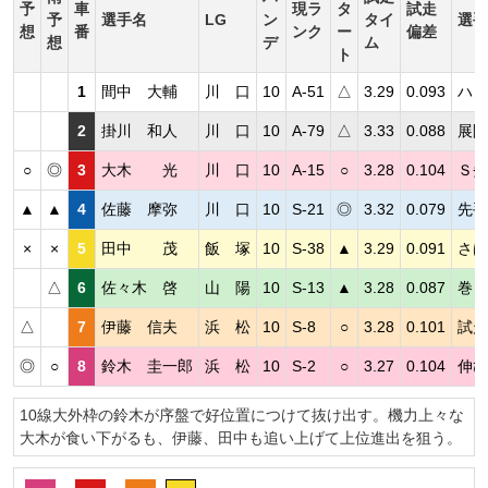
予
車
現ラ
タ
試走
予
選手名
LG
ン
タイ
選手
想
番
ンク
ー
偏差
想
デ
ム
ト
1
間中 大輔
川 口
10
A-51
△
3.29
0.093
ハン
2
掛川 和人
川 口
10
A-79
△
3.33
0.088
展開
○
◎
3
大木 光
川 口
10
A-15
○
3.28
0.104
Ｓ劣
▲
▲
4
佐藤 摩弥
川 口
10
S-21
◎
3.32
0.079
先手
×
×
5
田中 茂
飯 塚
10
S-38
▲
3.29
0.091
さば
△
6
佐々木 啓
山 陽
10
S-13
▲
3.28
0.087
巻き
△
7
伊藤 信夫
浜 松
10
S-8
○
3.28
0.101
試走
◎
○
8
鈴木 圭一郎
浜 松
10
S-2
○
3.27
0.104
伸び
10線大外枠の鈴木が序盤で好位置につけて抜け出す。機力上々な
大木が食い下がるも、伊藤、田中も追い上げて上位進出を狙う。