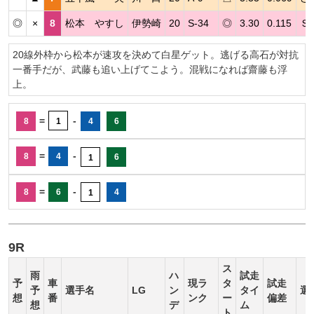
◎
×
8
松本 やすし
伊勢崎
20
S-34
◎
3.30
0.115
Ｓ
20線外枠から松本が速攻を決めて白星ゲット。逃げる高石が対抗
一番手だが、武藤も追い上げてこよう。混戦になれば齋藤も浮
上。
=
-
8
1
4
6
=
-
8
4
6
1
=
-
8
6
4
1
9R
ス
雨
ハ
試走
予
車
現ラ
タ
試走
予
選手名
LG
ン
タイ
選
想
番
ンク
ー
偏差
想
デ
ム
ト