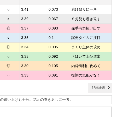
○
3.41
0.073
逃げ残りに一考
○
3.39
0.067
Ｓ劣勢も巻き返す
◎
3.37
0.093
先手有力抜け出す
○
3.35
0.1
試走タイムに注目
◎
3.34
0.095
まくり主体の攻め
○
3.33
0.092
さばいて上位進出
◎
3.30
0.105
内枠有利に攻めて
○
3.33
0.091
復調の気配がなく
5R出走表
崎の追い上げも十分。花元の巻き返しに一考。