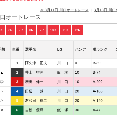
≪ 3月11日 川口オートレース
|
3月13日 川
 川口オートレース
R
6R
7R
8R
9R
10R
11R
12R
予想
車番
選手名
LG
ハンデ
現ランク
1
阿久津 正夫
川 口
0
B-89
▲
2
井上 智詞
飯 塚
10
B-74
◎
3
増田 伸一
川 口
10
A-202
○
4
田辺 誠
川 口
20
A-186
△
5
君和田 裕二
川 口
20
A-140
×
6
吉松 優輝
飯 塚
30
A-47