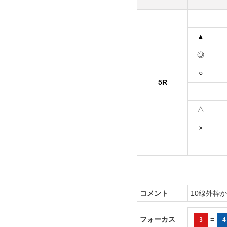
▲
◎
○
5R
△
×
コメント
10線外枠
フォーカス
=
3
4