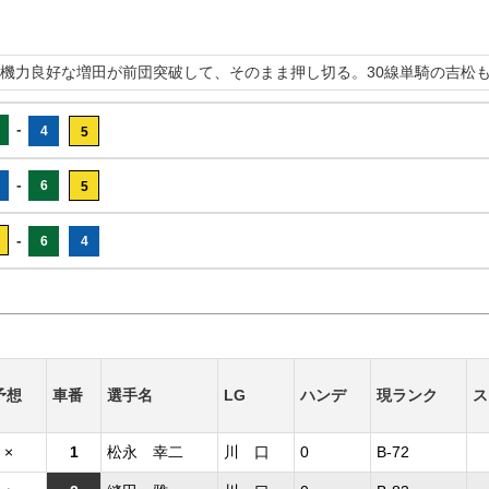
ら機力良好な増田が前団突破して、そのまま押し切る。30線単騎の吉松
-
4
5
-
6
5
-
6
4
予想
車番
選手名
LG
ハンデ
現ランク
ス
×
1
松永 幸二
川 口
0
B-72