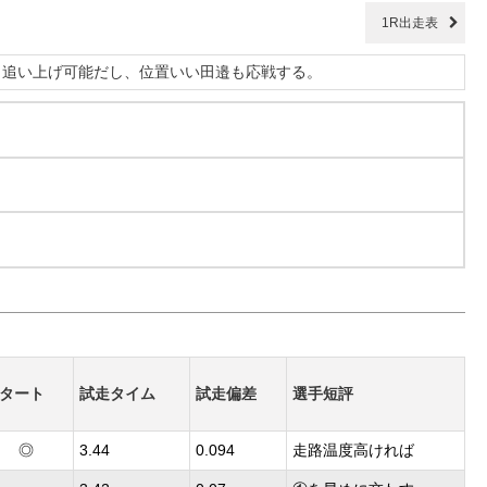
1R出走表
も追い上げ可能だし、位置いい田邉も応戦する。
タート
試走タイム
試走偏差
選手短評
◎
3.44
0.094
走路温度高ければ