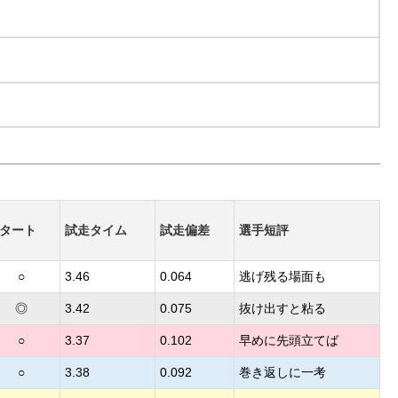
タート
試走タイム
試走偏差
選手短評
○
3.46
0.064
逃げ残る場面も
◎
3.42
0.075
抜け出すと粘る
○
3.37
0.102
早めに先頭立てば
○
3.38
0.092
巻き返しに一考