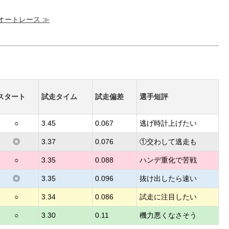
口オートレース ≫
スタート
試走タイム
試走偏差
選手短評
○
3.45
0.067
逃げ時計上げたい
◎
3.37
0.076
①交わして逃走も
○
3.35
0.088
ハンデ重化で苦戦
◎
3.35
0.096
抜け出したら速い
○
3.34
0.086
試走に注目したい
○
3.30
0.11
機力悪くなさそう