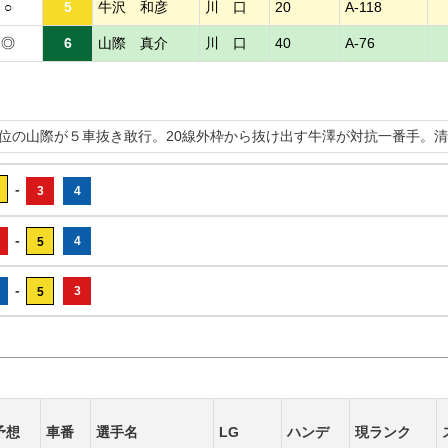
○
5
牛沢 和彦
川 口
20
A-118
◎
6
山際 真介
川 口
40
A-76
位の山際が５車抜き敢行。20線外枠から抜け出す牛澤が対抗一番手。
-
3
4
-
4
5
-
3
5
予想
車番
選手名
LG
ハンデ
現ランク