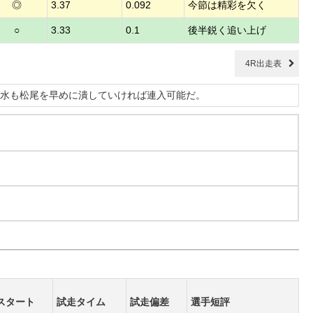
◎
3.37
0.092
今節は精彩を欠く
○
3.33
0.1
後半鋭く追い上げ
4R出走表
清水も松尾を早めに潰していければ連入可能だ。
スタート
試走タイム
試走偏差
選手短評