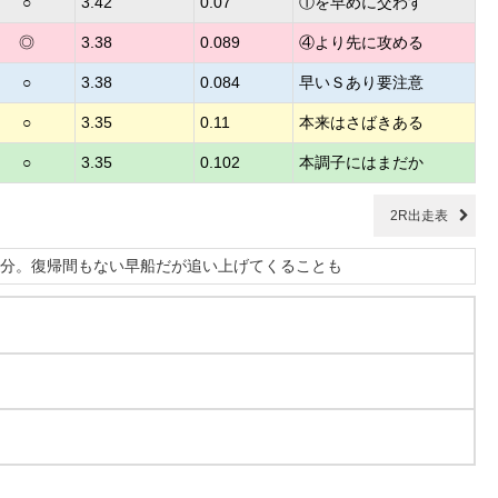
○
3.42
0.07
①を早めに交わす
◎
3.38
0.089
④より先に攻める
○
3.38
0.084
早いＳあり要注意
○
3.35
0.11
本来はさばきある
○
3.35
0.102
本調子にはまだか
2R出走表
十分。復帰間もない早船だが追い上げてくることも