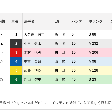
予想
車番
選手名
LG
ハンデ
現ランク
×
1
大久保 哲司
飯 塚
0
B-88
▲
2
小里 健太
飯 塚
10
A-232
○
3
木村 悦教
川 口
10
A-206
△
4
重富 英雄
山 陽
20
A-98
5
武藤 博臣
川 口
30
A-128
◎
6
丸山 智史
山 陽
40
S-23
般戦回りとなった丸山だが、ここでは実力が抜けており問題なく勝ち切