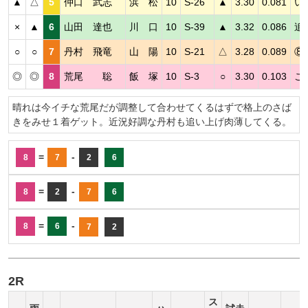
▲
△
5
仲口 武志
浜 松
10
S-26
▲
3.30
0.081
い
×
▲
6
山田 達也
川 口
10
S-39
▲
3.32
0.086
追
○
○
7
丹村 飛竜
山 陽
10
S-21
△
3.28
0.089
⑧
◎
◎
8
荒尾 聡
飯 塚
10
S-3
○
3.30
0.103
こ
晴れは今イチな荒尾だが調整して合わせてくるはずで格上のさば
きをみせ１着ゲット。近況好調な丹村も追い上げ肉薄してくる。
=
-
8
7
2
6
=
-
8
2
7
6
=
-
8
6
7
2
2R
ス