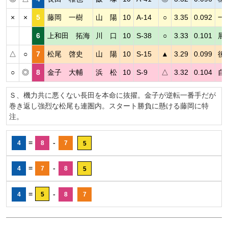
×
×
5
藤岡 一樹
山 陽
10
A-14
○
3.35
0.092
一
6
上和田 拓海
川 口
10
S-38
○
3.33
0.101
展
△
○
7
松尾 啓史
山 陽
10
S-15
▲
3.29
0.099
後
○
◎
8
金子 大輔
浜 松
10
S-9
△
3.32
0.104
自
Ｓ、機力共に悪くない長田を本命に抜擢。金子が逆転一番手だが
巻き返し強烈な松尾も連圏内。スタート勝負に懸ける藤岡に特
注。
=
-
4
8
7
5
=
-
4
7
8
5
=
-
4
5
8
7