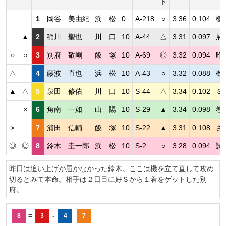
ト
1
岡谷 美由紀
浜 松
0
A-218
○
3.36
0.104
機
▲
2
稲川 聖也
川 口
10
A-44
△
3.31
0.097
展
○
○
3
別府 敬剛
飯 塚
10
A-69
◎
3.32
0.094
昨
△
4
藤波 直也
浜 松
10
A-43
○
3.32
0.088
機
▲
△
5
泉田 修佑
川 口
10
S-44
△
3.34
0.102
Ｓ
×
6
角南 一如
山 陽
10
S-29
▲
3.34
0.098
巻
×
7
浦田 信輔
飯 塚
10
S-22
▲
3.31
0.108
さ
◎
◎
8
鈴木 圭一郎
浜 松
10
S-2
○
3.28
0.094
試
昨日は追い上げが届かなかった鈴木。ここは機を立て直して攻め
切るとみて本命。相手は２日目に好Ｓから１着をゲットした別
府。
=
-
8
3
4
7