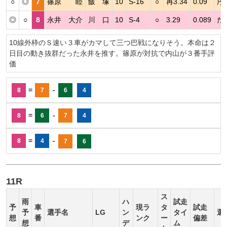
○
◎
7
篠原 睦
飯 塚
10
S-16
○
再3.34
0.09
序
◎
○
8
永井 大介
川 口
10
S-4
○
3.29
0.089
た
10線外枠のＳ速い３車がカマして三つ巴戦になりそう。本命は２
日目の動き抜群だった永井を推す。篠原が対抗で内山が３番手評
価
=
-
8
7
6
4
=
-
8
6
7
4
=
-
8
4
7
6
11R
ス
雨
ハ
試走
予
車
現ラ
タ
試走
予
選手名
LG
ン
タイ
選
想
番
ンク
ー
偏差
想
デ
ム