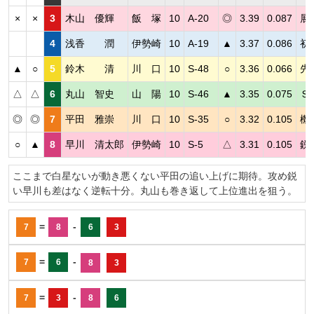
×
×
3
木山 優輝
飯 塚
10
A-20
◎
3.39
0.087
展
4
浅香 潤
伊勢崎
10
A-19
▲
3.37
0.086
初
▲
○
5
鈴木 清
川 口
10
S-48
○
3.36
0.066
先
△
△
6
丸山 智史
山 陽
10
S-46
▲
3.35
0.075
Ｓ
◎
◎
7
平田 雅崇
川 口
10
S-35
○
3.32
0.105
機
○
▲
8
早川 清太郎
伊勢崎
10
S-5
△
3.31
0.105
鋭
ここまで白星ないが動き悪くない平田の追い上げに期待。攻め鋭
い早川も差はなく逆転十分。丸山も巻き返して上位進出を狙う。
=
-
7
8
6
3
=
-
7
6
8
3
=
-
7
3
8
6