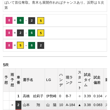
ばいて首位奪取。青木も展開作れればチャンスあり。浜野はＳ次
第
=
-
8
6
2
5
=
-
8
2
6
5
=
-
8
5
6
2
5R
ス
雨
ハ
試走
予
車
現ラ
タ
試走
予
選手名
LG
ン
タイ
選
想
番
ンク
ー
偏差
想
デ
ム
ト
1
高橋 絵莉子
伊勢崎
0
B-7
○
3.39
0.104
ハ
×
2
山本 翔
山 陽
10
A-184
▲
3.38
0.083
ス