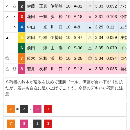
○
△
2
伊藤 正真
伊勢崎
10
A-32
○
3.33
0.092
ハン
×
×
3
花田 一輝
浜 松
10
A-18
○
3.31
0.103
今節
○
4
中山 光
川 口
10
A-8
▲
3.29
0.11
ムラ
▲
5
岩田 行雄
伊勢崎
10
S-47
△
3.34
0.089
序盤
6
前田 淳
山 陽
10
S-36
△
3.35
0.079
イン
◎
7
鈴木 宏和
浜 松
10
S-25
◎
3.34
0.094
ロケ
△
◎
8
若井 友和
川 口
10
S-13
▲
3.33
0.085
自在
Ｓ巧者の鈴木が速攻を決めて連勝ゴール。伊藤が食い下がり対抗
だが、若井も自在に追い上げてこよう。今節のデキいい花田に注
意
=
-
7
2
8
3
=
-
7
8
2
3