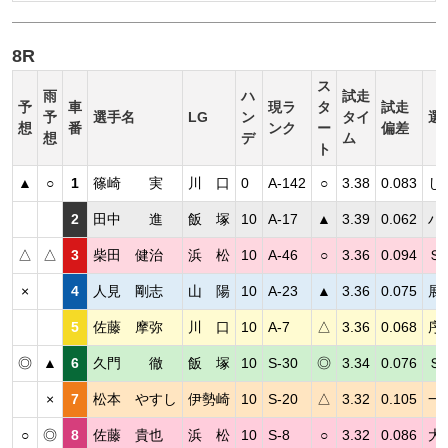
8R
ス
雨
ハ
試走
予
車
現ラ
タ
試走
予
選手名
LG
ン
タイ
選
想
番
ンク
ー
偏差
想
デ
ム
ト
▲
○
1
篠崎 実
川 口
0
A-142
○
3.38
0.083
し
2
田中 進
飯 塚
10
A-17
▲
3.39
0.062
ハ
△
△
3
柴田 健治
浜 松
10
A-46
○
3.36
0.094
Ｓ
×
4
人見 剛志
山 陽
10
A-23
▲
3.36
0.075
展
5
佐藤 摩弥
川 口
10
A-7
△
3.36
0.068
序
◎
▲
6
久門 徹
飯 塚
10
S-30
◎
3.34
0.076
Ｓ
×
7
松本 やすし
伊勢崎
10
S-20
△
3.32
0.105
一
○
◎
8
佐藤 貴也
浜 松
10
S-8
○
3.32
0.086
大