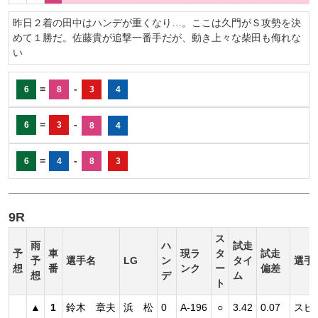
昨日２着の田中はハンデが重くなり…。ここは久門がＳ攻勢を決
めて１勝だ。佐藤貴が追撃一番手だが、動き上々な柴田も侮れな
い
=
-
6
8
3
4
=
-
6
3
8
4
=
-
6
4
8
3
9R
ス
雨
ハ
試走
予
車
現ラ
タ
試走
予
選手名
LG
ン
タイ
選手
想
番
ンク
ー
偏差
想
デ
ム
ト
▲
1
鈴木 章夫
浜 松
0
A-196
○
3.42
0.07
スピ