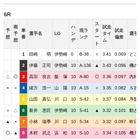
6R
ス
雨
ハ
試走
予
車
現ラ
タ
試走
予
選手名
LG
ン
タイ
選手
想
番
ンク
ー
偏差
想
デ
ム
ト
1
田崎 萌
伊勢崎
0
B-38
○
3.41
0.069
どこ
2
伊藤 正司
伊勢崎
10
A-136
▲
3.43
0.096
機の
△
◎
3
高宗 良次
飯 塚
10
A-80
◎
3.36
0.097
内枠
×
○
4
緒方 浩一
山 陽
10
A-15
○
3.35
0.082
Ｓ攻
5
山田 真弘
川 口
10
S-42
○
3.37
0.084
序盤
○
△
6
新井 恵匠
伊勢崎
10
S-41
▲
3.32
0.101
動き
▲
×
7
小林 瑞季
川 口
10
S-34
△
3.32
0.097
昨日
◎
▲
8
木村 武之
浜 松
10
S-10
△
3.34
0.105
機力