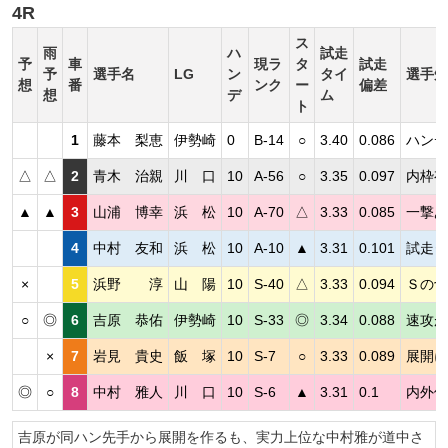
4R
ス
雨
ハ
試走
予
車
現ラ
タ
試走
予
選手名
LG
ン
タイ
選手短
想
番
ンク
ー
偏差
想
デ
ム
ト
1
藤本 梨恵
伊勢崎
0
B-14
○
3.40
0.086
ハンデ
△
△
2
青木 治親
川 口
10
A-56
○
3.35
0.097
内枠有
▲
▲
3
山浦 博幸
浜 松
10
A-70
△
3.33
0.085
一撃あ
4
中村 友和
浜 松
10
A-10
▲
3.31
0.101
試走タ
×
5
浜野 淳
山 陽
10
S-40
△
3.33
0.094
Ｓの切
○
◎
6
吉原 恭佑
伊勢崎
10
S-33
◎
3.34
0.088
速攻が
×
7
岩見 貴史
飯 塚
10
S-7
○
3.33
0.089
展開に
◎
○
8
中村 雅人
川 口
10
S-6
▲
3.31
0.1
内外使
吉原が同ハン先手から展開を作るも、実力上位な中村雅が道中さ