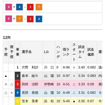
=
-
8
4
3
7
=
-
8
7
3
4
12R
ス
雨
ハ
試走
予
車
現ラ
タ
試走
予
選手名
LG
ン
タイ
選手
想
番
ンク
ー
偏差
想
デ
ム
ト
1
片野 利沙
川 口
0
A-96
○
3.40
0.082
逃げ
▲
2
春本 綾斗
山 陽
10
A-97
○
3.34
0.083
内枠
×
△
3
田村 治郎
伊勢崎
10
A-51
△
3.33
0.09
展開
△
×
4
長田 恭徳
山 陽
10
A-48
△
3.31
0.082
Ｓ劣
5
笠木 美孝
浜 松
10
S-45
▲
3.35
0.07
今節