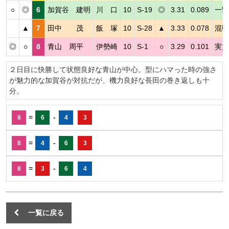
○
◎
6
加賀谷 建明
川 口
10
S-19
◎
3.31
0.089
一撃
▲
7
田中 茂
飯 塚
10
S-28
▲
3.33
0.078
混戦
◎
○
8
青山 周平
伊勢崎
10
S-1
○
3.29
0.101
実力
２日目に快勝して状態良好な青山が中心。型にハマった時の強さ
が魅力的な加賀谷が対抗だが、機力良好な長田の巻き返しも十
分。
=
-
8
6
4
3
=
-
8
4
6
3
=
-
8
3
6
4
一覧に戻る