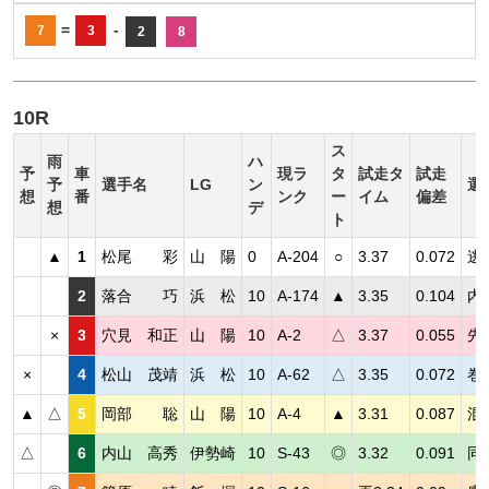
=
-
7
3
2
8
10R
ス
雨
ハ
予
車
現ラ
タ
試走タ
試走
予
選手名
LG
ン
選
想
番
ンク
ー
イム
偏差
想
デ
ト
▲
1
松尾 彩
山 陽
0
A-204
○
3.37
0.072
逃
2
落合 巧
浜 松
10
A-174
▲
3.35
0.104
内
×
3
穴見 和正
山 陽
10
A-2
△
3.37
0.055
先
×
4
松山 茂靖
浜 松
10
A-62
△
3.35
0.072
巻
▲
△
5
岡部 聡
山 陽
10
A-4
▲
3.31
0.087
混
△
6
内山 高秀
伊勢崎
10
S-43
◎
3.32
0.091
同