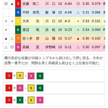
◎
▲
3
佐藤 裕二
川 口
10
A-84
◎
3.35
0.079
機
4
中村 杏亮
飯 塚
10
A-68
△
3.31
0.086
展
○
○
5
大木 光
川 口
10
A-3
○
3.33
0.101
イ
×
6
渡辺 篤
浜 松
10
S-23
○
3.34
0.093
昨
▲
△
7
佐々木 啓
山 陽
10
S-17
▲
3.30
0.102
Ｓ
△
◎
8
高橋 貢
伊勢崎
10
S-11
△
3.30
0.097
自
機力良好な佐藤が10線トップＳから抜け出して押し切る。大木が
追撃一番手だが、間隙を突く高橋貢も差はなく上位進出可能だ。
=
-
3
5
8
6
=
-
3
8
6
5
=
-
3
6
8
5