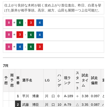
仕上がり良好な木村が鋭く攻め上がり首位進出。昨日、白星を挙
げた新井が相手筆頭。高宗、緒方、山田も展開一つ上位可能だ。
=
-
8
6
3
4
=
-
8
3
6
4
=
-
8
4
6
3
7R
ス
雨
ハ
試走
予
車
現ラ
タ
試走
予
選手名
LG
ン
タイ
選
想
番
ンク
ー
偏差
想
デ
ム
ト
1
平川 博康
川 口
0
A-189
○
3.38
0.097
ど
2
武藤 博臣
川 口
10
A-79
△
3.35
0.087
ハ