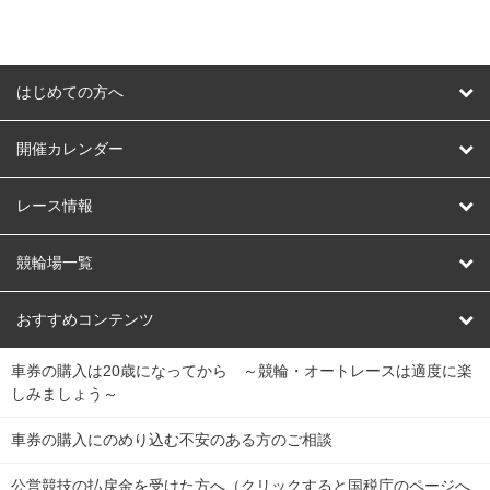
はじめての方へ
はじめての方へ
開催カレンダー
競輪
レース情報
オートレース
レース予想
競輪場一覧
競輪くじ
レース結果
北日本
函館競輪場
青森競輪場
いわき平競輪場
おすすめコンテンツ
車券の購入は20歳になってから ～競輪・オートレースは適度に楽
Dokanto!
キャリーオーバー一覧
関
競輪選手情報
弥彦競輪場
前橋競輪場
取手競輪場
宇都宮競輪場
しみましょう～
東
大宮競輪場
西武園競輪場
京王閣競輪場
立川競輪場
チャリロトプラザ
Perfecta Navi
車券の購入にのめり込む不安のある方のご相談
南
松戸競輪場
千葉競輪場
川崎競輪場
平塚競輪場
公営競技の払戻金を受けた方へ（クリックすると国税庁のページへ
netkeirin