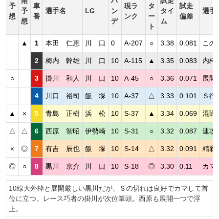
雨
ハ
試走
予
車
現ラ
タ
試走
予
選手名
LG
ン
タイ
選手
想
番
ンク
ー
偏差
想
デ
ム
ト
▲
1
本田 仁恵
川 口
0
A-207
○
3.38
0.081
この
2
梅内 幹雄
川 口
10
A-115
▲
3.35
0.083
内枠
○
3
掛川 和人
川 口
10
A-45
○
3.36
0.071
展開
4
川口 裕司
飯 塚
10
A-37
△
3.33
0.101
Ｓ行
▲
×
5
青島 正樹
浜 松
10
S-37
▲
3.34
0.069
混戦
△
△
6
西原 智昭
伊勢崎
10
S-31
○
3.32
0.087
速攻
×
◎
7
有吉 辰也
飯 塚
10
S-14
△
3.32
0.091
精彩
◎
○
8
黒川 京介
川 口
10
S-18
◎
3.30
0.11
カマ
10線大外枠と展開厳しい黒川だが、Ｓの切れは良好でカマして首
位に立つ。レース巧者の掛川が次位筆頭。西原も展開一つで浮
上。