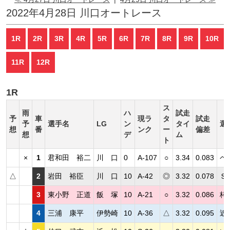
2022年4月28日 川口オートレース
1R
2R
3R
4R
5R
6R
7R
8R
9R
10R
11R
12R
1R
ス
雨
ハ
試走
予
車
現ラ
タ
試走
予
選手名
LG
ン
タイ
選
想
番
ンク
ー
偏差
想
デ
ム
ト
×
1
君和田 裕二
川 口
0
A-107
○
3.34
0.083
ペ
△
2
岩田 裕臣
川 口
10
A-42
◎
3.32
0.078
Ｓ
3
東小野 正道
飯 塚
10
A-21
○
3.32
0.086
枠
4
三浦 康平
伊勢崎
10
A-36
△
3.32
0.095
近