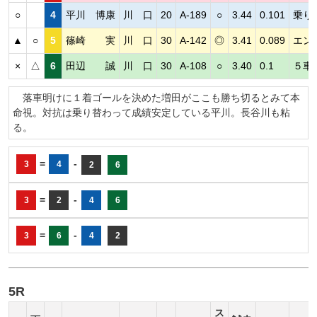
○
4
平川 博康
川 口
20
A-189
○
3.44
0.101
乗り
▲
○
5
篠崎 実
川 口
30
A-142
◎
3.41
0.089
エン
×
△
6
田辺 誠
川 口
30
A-108
○
3.40
0.1
５車
落車明けに１着ゴールを決めた増田がここも勝ち切るとみて本
命視。対抗は乗り替わって成績安定している平川。長谷川も粘
る。
=
-
3
4
2
6
=
-
3
2
4
6
=
-
3
6
4
2
5R
ス