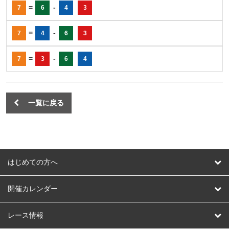
=
-
7
6
4
3
=
-
7
4
6
3
=
-
7
3
6
4
一覧に戻る
はじめての方へ
はじめての方へ
開催カレンダー
競輪
レース情報