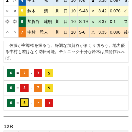
▲
△
4
中山 光
川 口
10
A-8
▲
3.38
0.097
Ｓム
×
×
5
鈴木 清
川 口
10
S-48
○
3.42
0.076
イン
◎
◎
6
加賀谷 建明
川 口
10
S-19
○
3.37
0.1
スピ
○
○
7
中村 雅人
川 口
10
S-6
△
3.35
0.098
後半
佐藤が主導権を握るも、好調な加賀谷がまくり切ろう。地力優
る中村も差はなく逆転可能。テクニック十分な鈴木は展開作れれ
ば。
=
-
6
7
3
5
=
-
6
3
7
5
=
-
6
5
7
3
12R