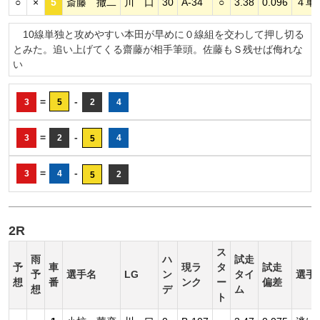
○
×
5
斎藤 撤二
川 口
30
A-34
○
3.38
0.096
４車
10線単独と攻めやすい本田が早めに０線組を交わして押し切る
とみた。追い上げてくる齋藤が相手筆頭。佐藤もＳ残せば侮れな
い
=
-
3
5
2
4
=
-
3
2
4
5
=
-
3
4
2
5
2R
ス
雨
ハ
試走
予
車
現ラ
タ
試走
予
選手名
LG
ン
タイ
選手
想
番
ンク
ー
偏差
想
デ
ム
ト