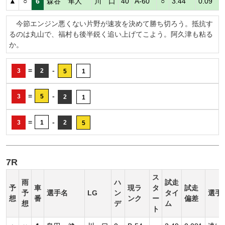
▲
○
6
森谷 隼人
川 口
40
A-60
○
3.44
0.09
今節エンジン悪くない片野が速攻を決めて勝ち切ろう。抵抗す
るのは丸山で、福村も後半鋭く追い上げてこよう。阿久津も粘る
か。
=
-
3
2
5
1
=
-
3
5
2
1
=
-
3
1
2
5
7R
ス
雨
ハ
試走
予
車
現ラ
タ
試走
予
選手名
LG
ン
タイ
選手
想
番
ンク
ー
偏差
想
デ
ム
ト