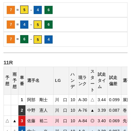
=
-
7
5
4
6
=
-
7
4
6
5
=
-
7
6
4
5
11R
ス
雨
ハ
試走
予
車
現ラ
タ
試走
予
選手名
LG
ン
タイ
選手
想
番
ンク
ー
偏差
想
デ
ム
ト
1
阿部 剛士
川 口
10
A-30
△
3.44
0.099
展開
2
中野 憲人
川 口
10
A-76
▲
3.39
0.087
巻き
△
▲
3
佐藤 裕二
川 口
10
A-84
◎
3.40
0.069
先手