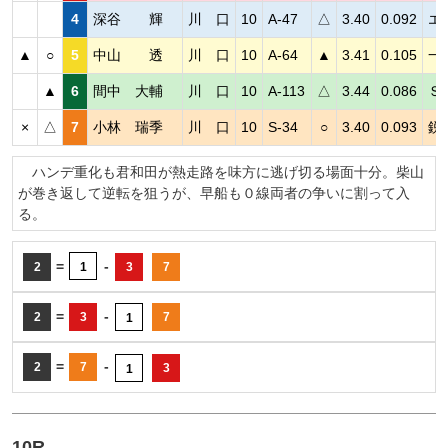
4
深谷 輝
川 口
10
A-47
△
3.40
0.092
エ
▲
○
5
中山 透
川 口
10
A-64
▲
3.41
0.105
一
▲
6
間中 大輔
川 口
10
A-113
△
3.44
0.086
Ｓ
×
△
7
小林 瑞季
川 口
10
S-34
○
3.40
0.093
鋭
ハンデ重化も君和田が熱走路を味方に逃げ切る場面十分。柴山
が巻き返して逆転を狙うが、早船も０線両者の争いに割って入
る。
=
-
2
1
3
7
=
-
2
3
7
1
=
-
2
7
3
1
10R