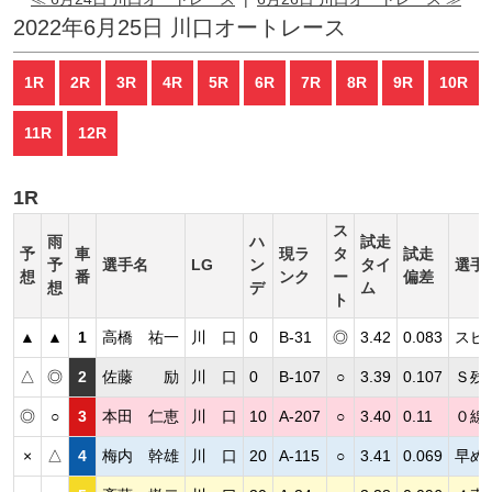
2022年6月25日 川口オートレース
1R
2R
3R
4R
5R
6R
7R
8R
9R
10R
11R
12R
1R
ス
雨
ハ
試走
予
車
現ラ
タ
試走
予
選手名
LG
ン
タイ
選手
想
番
ンク
ー
偏差
想
デ
ム
ト
▲
▲
1
高橋 祐一
川 口
0
B-31
◎
3.42
0.083
スピ
△
◎
2
佐藤 励
川 口
0
B-107
○
3.39
0.107
Ｓ残
◎
○
3
本田 仁恵
川 口
10
A-207
○
3.40
0.11
０線
×
△
4
梅内 幹雄
川 口
20
A-115
○
3.41
0.069
早め