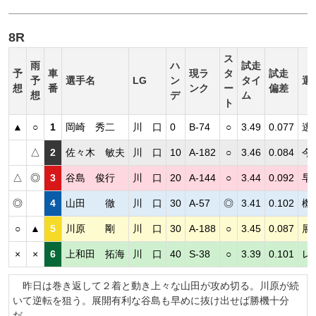
8R
ス
雨
ハ
試走
予
車
現ラ
タ
試走
予
選手名
LG
ン
タイ
選
想
番
ンク
ー
偏差
想
デ
ム
ト
▲
○
1
岡崎 秀二
川 口
0
B-74
○
3.49
0.077
逃
△
2
佐々木 敏夫
川 口
10
A-182
○
3.46
0.084
今
△
◎
3
谷島 俊行
川 口
20
A-144
○
3.44
0.092
早
◎
4
山田 徹
川 口
30
A-57
◎
3.41
0.102
機
○
▲
5
川原 剛
川 口
30
A-188
○
3.45
0.087
展
×
×
6
上和田 拓海
川 口
40
S-38
○
3.39
0.101
レ
昨日は巻き返して２着と動き上々な山田が攻め切る。川原が続
いて逆転を狙う。展開有利な谷島も早めに抜け出せば勝機十分
だ。