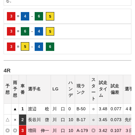
る。
=
-
3
4
6
5
=
-
3
6
4
5
=
-
3
5
4
6
4R
ス
雨
ハ
試走
予
車
現ラ
タ
試走
予
選手名
LG
ン
タイ
選手
想
番
ンク
ー
偏差
想
デ
ム
ト
▲
1
渡辺 稔
川 口
0
B-50
○
3.48
0.077
４着
△
×
2
長谷川 啓
川 口
10
B-17
○
3.45
0.073
先行
◎
◎
3
増田 伸一
川 口
10
A-179
◎
3.42
0.107
３日