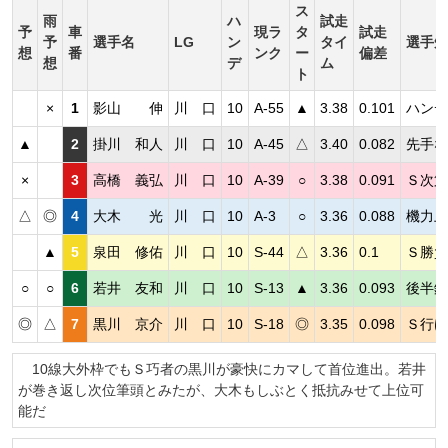
ス
雨
ハ
試走
予
車
現ラ
タ
試走
予
選手名
LG
ン
タイ
選手短
想
番
ンク
ー
偏差
想
デ
ム
ト
×
1
影山 伸
川 口
10
A-55
▲
3.38
0.101
ハンデ
▲
2
掛川 和人
川 口
10
A-45
△
3.40
0.082
先手な
×
3
高橋 義弘
川 口
10
A-39
○
3.38
0.091
Ｓ次第
△
◎
4
大木 光
川 口
10
A-3
○
3.36
0.088
機力上
▲
5
泉田 修佑
川 口
10
S-44
△
3.36
0.1
Ｓ勝負
○
○
6
若井 友和
川 口
10
S-13
▲
3.36
0.093
後半鋭
◎
△
7
黒川 京介
川 口
10
S-18
◎
3.35
0.098
Ｓ行け
10線大外枠でもＳ巧者の黒川が豪快にカマして首位進出。若井
が巻き返し次位筆頭とみたが、大木もしぶとく抵抗みせて上位可
能だ