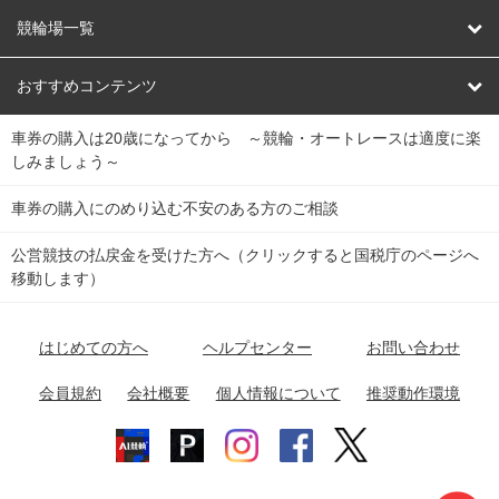
オートレース
レース予想
競輪場一覧
競輪くじ
レース結果
北日本
函館競輪場
青森競輪場
いわき平競輪場
おすすめコンテンツ
車券の購入は20歳になってから ～競輪・オートレースは適度に楽
Dokanto!
キャリーオーバー一覧
関
競輪選手情報
弥彦競輪場
前橋競輪場
取手競輪場
宇都宮競輪場
しみましょう～
東
大宮競輪場
西武園競輪場
京王閣競輪場
立川競輪場
チャリロトプラザ
Perfecta Navi
車券の購入にのめり込む不安のある方のご相談
南
松戸競輪場
千葉競輪場
川崎競輪場
平塚競輪場
公営競技の払戻金を受けた方へ（クリックすると国税庁のページへ
netkeirin
関
移動します）
小田原競輪場
伊東競輪場
静岡競輪場
東
ケイリンガル
中
名古屋競輪場
岐阜競輪場
大垣競輪場
豊橋競輪場
はじめての方へ
ヘルプセンター
お問い合わせ
部
チャリレンジャー
富山競輪場
松阪競輪場
四日市競輪場
会員規約
会社概要
個人情報について
推奨動作環境
競輪場情報
近
福井競輪場
奈良競輪場
向日町競輪場
和歌山競輪場
畿
岸和田競輪場
オートレース場情報