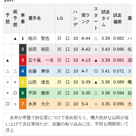
ス
雨
ハ
試走
予
車
現ラ
タ
試走
予
選手名
LG
ン
タイ
選手
想
番
ンク
ー
偏差
想
デ
ム
ト
▲
1
稲川 聖也
川 口
10
A-44
△
3.39
0.082
ハン
2
岩田 裕臣
川 口
10
A-42
○
3.43
0.086
先手
▲
3
五十嵐 一夫
川 口
10
A-13
▲
3.39
0.081
混戦
△
△
4
佐藤 摩弥
川 口
10
A-7
◎
3.41
0.071
スタ
○
×
5
山田 達也
川 口
10
S-39
▲
3.38
0.089
機力
×
◎
6
平田 雅崇
川 口
10
S-35
△
3.38
0.094
自在
◎
○
7
永井 大介
川 口
10
S-4
○
3.35
0.095
大外
永井が序盤で好位置につけて攻め切ろう。機力良好な山田が追
い上げて次位筆頭だが、佐藤の粘り込みに注。平田も間隙突いて
浮上