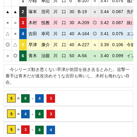
1
小椋 華恋
川 口
0
B-107
○
3.47
0.075
逃げ
▲
▲
2
塚本 浩司
川 口
30
B-19
○
3.44
0.087
先行
×
○
3
木村 悦教
川 口
30
A-209
◎
3.42
0.087
抜け
△
×
4
吉田 幸司
川 口
40
A-164
◎
3.41
0.075
エン
◎
△
5
早津 康介
川 口
40
A-227
○
3.39
0.106
今節
○
◎
6
青木 治親
川 口
50
A-56
○
3.40
0.099
イン
今シリーズ動き悪くない早津が前団を抜き去るとみた。追撃一
番手は青木だが速攻決めそうな吉田も怖いし、木村も侮れない存
在。
=
-
5
6
4
3
=
-
5
4
6
3
=
-
5
3
6
4