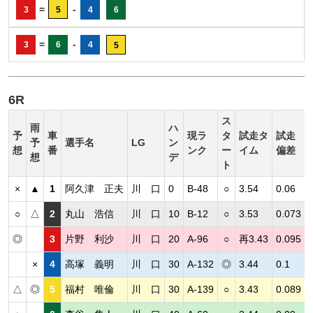
=
-
3
5
4
6
=
-
3
6
4
5
6R
ス
雨
ハ
予
車
現ラ
タ
試走タ
試走
予
選手名
LG
ン
想
番
ンク
ー
イム
偏差
想
デ
ト
×
▲
1
阿久津 正夫
川 口
0
B-48
○
3.54
0.06
○
△
2
丸山 浩信
川 口
10
B-12
○
3.53
0.073
◎
3
片野 利沙
川 口
20
A-96
○
再3.43
0.095
×
4
高塚 義明
川 口
30
A-132
◎
3.44
0.1
△
◎
5
福村 唯倫
川 口
30
A-139
○
3.43
0.089