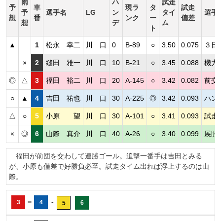
雨
ハ
試走
予
車
現ラ
タ
試走
予
選手名
LG
ン
タイ
選手
想
番
ンク
ー
偏差
想
デ
ム
ト
▲
1
松永 幸二
川 口
0
B-89
○
3.50
0.075
３日
×
2
縫田 雅一
川 口
10
B-21
○
3.45
0.088
機力
◎
△
3
福田 裕二
川 口
20
A-145
○
3.42
0.082
前交
○
▲
4
吉田 祐也
川 口
30
A-225
◎
3.42
0.093
ハン
△
○
5
小原 望
川 口
30
A-101
○
3.41
0.093
試走
×
◎
6
山際 真介
川 口
40
A-26
○
3.40
0.099
展開
福田が前団を交わして連勝ゴール。追撃一番手は吉田とみる
が、小原も僅差で好勝負必至。試走タイム出れば浮上するのは山
際。
=
-
3
4
6
5