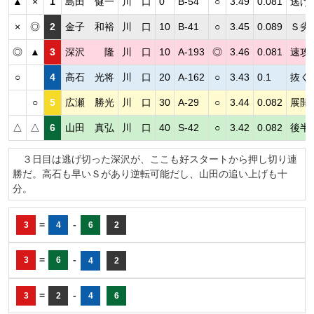
▲
×
1
島田 健一
川 口
0
B-54
○
3.49
0.081
逃げ
×
◎
2
金子 和裕
川 口
10
B-41
○
3.45
0.089
Ｓ劣
◎
▲
3
深沢 隆
川 口
10
A-193
◎
3.46
0.081
速攻
○
4
高石 光将
川 口
20
A-162
○
3.43
0.1
抜く
○
5
広瀬 勝光
川 口
30
A-29
○
3.44
0.082
展開
△
△
6
山田 真弘
川 口
40
S-42
○
3.42
0.082
後半
３日目は逃げ切った深沢が、ここも好スタートから押し切り連
勝だ。高石も早いＳがあり逆転可能だし、山田の追い上げも十
分。
=
-
3
4
6
2
=
-
3
6
4
2
=
-
3
2
4
6