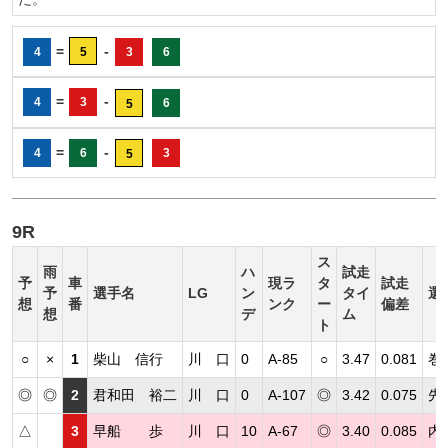
=
-
4
5
3
6
=
-
4
3
6
5
=
-
4
6
3
5
9R
ス
雨
ハ
試走
予
車
現ラ
タ
試走
予
選手名
LG
ン
タイ
選
想
番
ンク
ー
偏差
想
デ
ム
ト
○
×
1
柴山 信行
川 口
0
A-85
○
3.47
0.081
巻
◎
◎
2
君和田 裕二
川 口
0
A-107
◎
3.42
0.075
先
△
3
早船 歩
川 口
10
A-67
◎
3.40
0.085
内