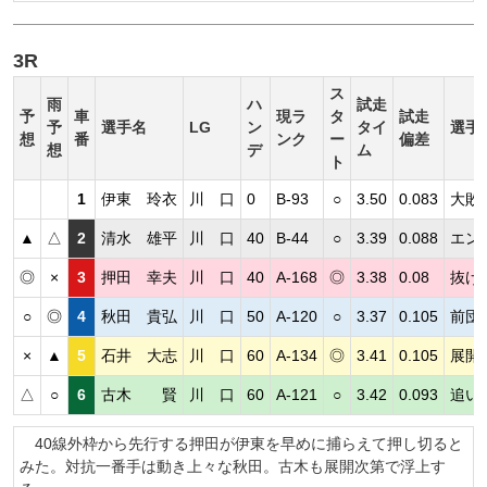
3R
ス
雨
ハ
試走
予
車
現ラ
タ
試走
予
選手名
LG
ン
タイ
選手
想
番
ンク
ー
偏差
想
デ
ム
ト
1
伊東 玲衣
川 口
0
B-93
○
3.50
0.083
大敗
▲
△
2
清水 雄平
川 口
40
B-44
○
3.39
0.088
エン
◎
×
3
押田 幸夫
川 口
40
A-168
◎
3.38
0.08
抜け
○
◎
4
秋田 貴弘
川 口
50
A-120
○
3.37
0.105
前団
×
▲
5
石井 大志
川 口
60
A-134
◎
3.41
0.105
展開
△
○
6
古木 賢
川 口
60
A-121
○
3.42
0.093
追い
40線外枠から先行する押田が伊東を早めに捕らえて押し切ると
みた。対抗一番手は動き上々な秋田。古木も展開次第で浮上す