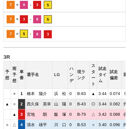
=
-
7
8
3
5
=
-
7
3
8
5
=
-
7
5
8
3
3R
ス
雨
ハ
試走
予
車
現ラ
タ
試走
予
選手名
LG
ン
タイ
選
想
番
ンク
ー
偏差
想
デ
ム
ト
×
1
橋本 陽介
浜 松
0
B-83
▲
3.44
0.074
Ｓ
▲
○
2
西久保 英幸
山 陽
0
B-43
◎
3.44
0.082
先
▲
3
宮地 朗
飯 塚
0
B-79
△
3.42
0.088
合
○
△
4
清水 雄平
川 口
0
B-53
○
3.40
0.096
押