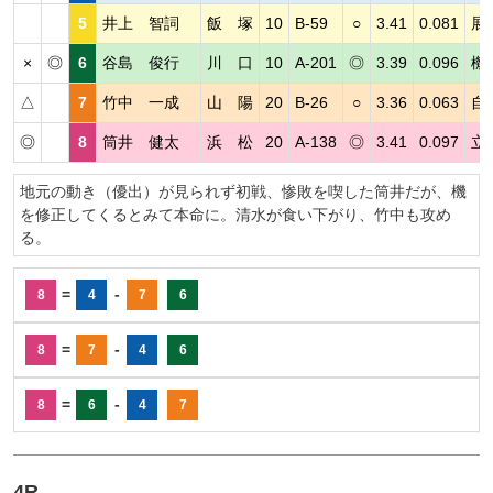
5
井上 智詞
飯 塚
10
B-59
○
3.41
0.081
展
×
◎
6
谷島 俊行
川 口
10
A-201
◎
3.39
0.096
機
△
7
竹中 一成
山 陽
20
B-26
○
3.36
0.063
自
◎
8
筒井 健太
浜 松
20
A-138
◎
3.41
0.097
立
地元の動き（優出）が見られず初戦、惨敗を喫した筒井だが、機
を修正してくるとみて本命に。清水が食い下がり、竹中も攻め
る。
=
-
8
4
7
6
=
-
8
7
4
6
=
-
8
6
4
7
4R