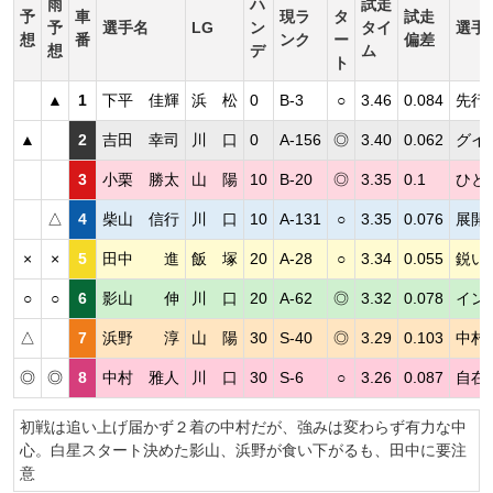
雨
ハ
試走
予
車
現ラ
タ
試走
予
選手名
LG
ン
タイ
選手
想
番
ンク
ー
偏差
想
デ
ム
ト
▲
1
下平 佳輝
浜 松
0
B-3
○
3.46
0.084
先行
▲
2
吉田 幸司
川 口
0
A-156
◎
3.40
0.062
グイ
3
小栗 勝太
山 陽
10
B-20
◎
3.35
0.1
ひと
△
4
柴山 信行
川 口
10
A-131
○
3.35
0.076
展開
×
×
5
田中 進
飯 塚
20
A-28
○
3.34
0.055
鋭い
○
○
6
影山 伸
川 口
20
A-62
◎
3.32
0.078
イン
△
7
浜野 淳
山 陽
30
S-40
◎
3.29
0.103
中村
◎
◎
8
中村 雅人
川 口
30
S-6
○
3.26
0.087
自在
初戦は追い上げ届かず２着の中村だが、強みは変わらず有力な中
心。白星スタート決めた影山、浜野が食い下がるも、田中に要注
意