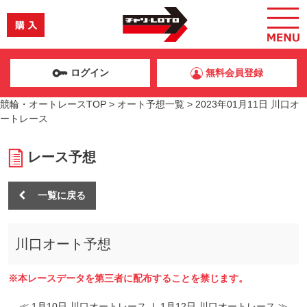
ログイン
無料会員登録
競輪・オートレースTOP
>
オート予想一覧
>
2023年01月11日 川口オ
ートレース
レース予想
一覧に戻る
川口オート予想
※本レースデータを第三者に配布することを禁じます。
≪ 1月10日 川口オートレース
|
1月12日 川口オートレース ≫