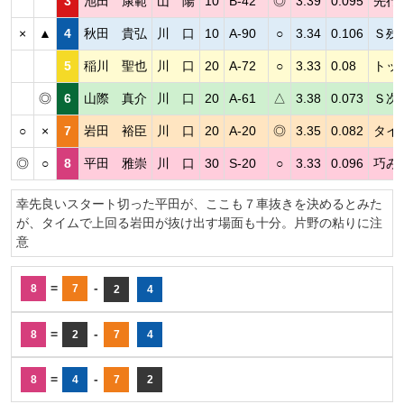
3
池田 康範
山 陽
10
B-42
◎
3.39
0.095
先行
×
▲
4
秋田 貴弘
川 口
10
A-90
○
3.34
0.106
Ｓ残
5
稲川 聖也
川 口
20
A-72
○
3.33
0.08
トッ
◎
6
山際 真介
川 口
20
A-61
△
3.38
0.073
Ｓ次
○
×
7
岩田 裕臣
川 口
20
A-20
◎
3.35
0.082
タイ
◎
○
8
平田 雅崇
川 口
30
S-20
○
3.33
0.096
巧み
幸先良いスタート切った平田が、ここも７車抜きを決めるとみた
が、タイムで上回る岩田が抜け出す場面も十分。片野の粘りに注
意
=
-
8
7
2
4
=
-
8
2
7
4
=
-
8
4
7
2