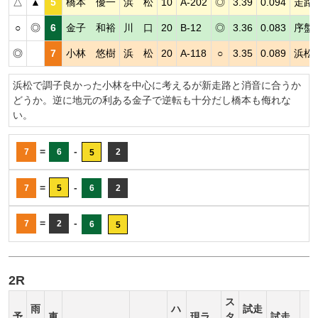
△
▲
5
橋本 優一
浜 松
10
A-202
◎
3.39
0.094
走路
○
◎
6
金子 和裕
川 口
20
B-12
◎
3.36
0.083
序盤
◎
7
小林 悠樹
浜 松
20
A-118
○
3.35
0.089
浜松
浜松で調子良かった小林を中心に考えるが新走路と消音に合うか
どうか。逆に地元の利ある金子で逆転も十分だし橋本も侮れな
い。
=
-
7
6
2
5
=
-
7
5
6
2
=
-
7
2
6
5
2R
ス
雨
ハ
試走
予
車
現ラ
タ
試走