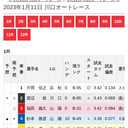
2023年1月11日 川口オートレース
1R
2R
3R
4R
5R
6R
7R
8R
9R
10R
11R
12R
1R
ス
雨
ハ
試走
予
車
現ラ
タ
試走
予
選手名
LG
ン
タイ
選手
想
番
ンク
ー
偏差
想
デ
ム
ト
1
片岡 信之
浜 松
0
B-95
◎
3.42
0.134
スピ
×
○
2
渡辺 稔
川 口
0
B-85
○
3.43
0.069
逃げ
△
3
福田 義久
山 陽
0
B-31
△
3.42
0.084
逃げ
▲
×
4
杉本 雅彦
山 陽
10
B-49
○
3.39
0.077
０線