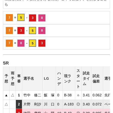
も
=
-
7
5
3
8
=
-
7
3
8
5
=
-
7
8
3
5
5R
ス
雨
ハ
試走
予
車
現ラ
タ
試走
予
選手名
LG
ン
タイ
選手
想
番
ンク
ー
偏差
想
デ
ム
ト
▲
△
1
竹中 修二
飯 塚
0
B-38
○
3.41
0.062
先行
△
2
片野 利沙
川 口
0
A-183
◎
3.40
0.072
ペー