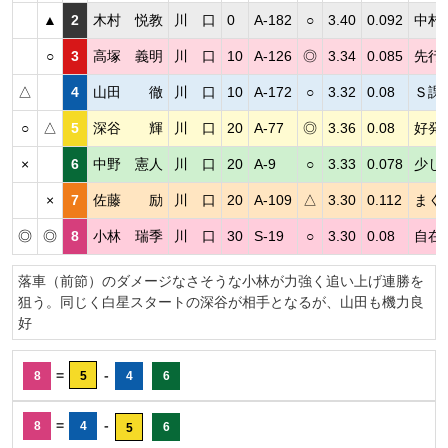
▲
2
木村 悦教
川 口
0
A-182
○
3.40
0.092
中村
○
3
高塚 義明
川 口
10
A-126
◎
3.34
0.085
先行
△
4
山田 徹
川 口
10
A-172
○
3.32
0.08
Ｓ課
○
△
5
深谷 輝
川 口
20
A-77
◎
3.36
0.08
好発
×
6
中野 憲人
川 口
20
A-9
○
3.33
0.078
少し
×
7
佐藤 励
川 口
20
A-109
△
3.30
0.112
まく
◎
◎
8
小林 瑞季
川 口
30
S-19
○
3.30
0.08
自在
落車（前節）のダメージなさそうな小林が力強く追い上げ連勝を
狙う。同じく白星スタートの深谷が相手となるが、山田も機力良
好
=
-
8
5
4
6
=
-
8
4
6
5