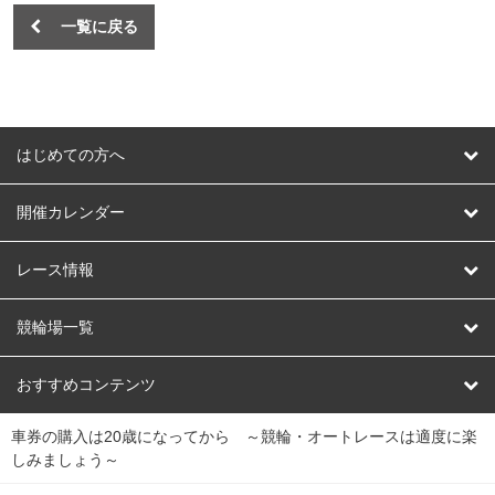
一覧に戻る
はじめての方へ
はじめての方へ
開催カレンダー
競輪
レース情報
オートレース
レース予想
競輪場一覧
競輪くじ
レース結果
北日本
函館競輪場
青森競輪場
いわき平競輪場
おすすめコンテンツ
車券の購入は20歳になってから ～競輪・オートレースは適度に楽
Dokanto!
キャリーオーバー一覧
関
競輪選手情報
弥彦競輪場
前橋競輪場
取手競輪場
宇都宮競輪場
しみましょう～
東
大宮競輪場
西武園競輪場
京王閣競輪場
立川競輪場