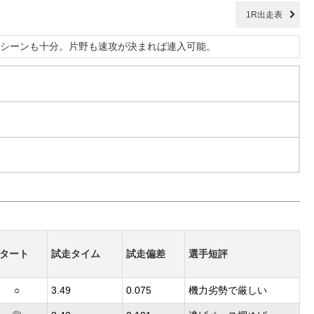
1R出走表
るシーンも十分。片野も速攻が決まれば連入可能。
タート
試走タイム
試走偏差
選手短評
○
3.49
0.075
機力劣勢で厳しい