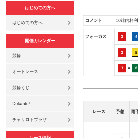
はじめての方へ
コメント
10線内枠
はじめての方へ
フォーカス
=
3
4
開催カレンダー
=
3
5
競輪
=
3
6
オートレース
競輪くじ
Dokanto!
レース
予想
雨
チャリロトプラザ
レース情報