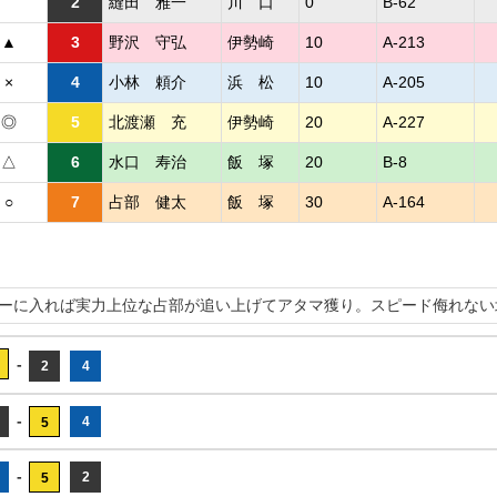
2
縫田 雅一
川 口
0
B-62
▲
3
野沢 守弘
伊勢崎
10
A-213
×
4
小林 頼介
浜 松
10
A-205
◎
5
北渡瀬 充
伊勢崎
20
A-227
△
6
水口 寿治
飯 塚
20
B-8
○
7
占部 健太
飯 塚
30
A-164
ーに入れば実力上位な占部が追い上げてアタマ獲り。スピード侮れない
-
2
4
-
4
5
-
2
5