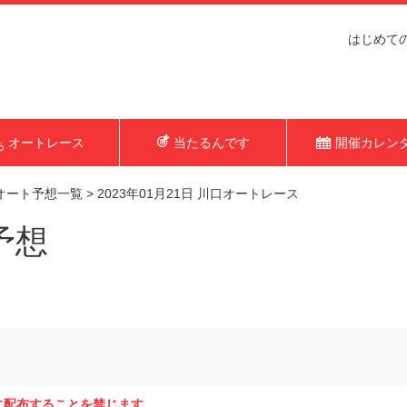
はじめて
オートレース
当たるんです
開催カレン
オート予想一覧
>
2023年01月21日 川口オートレース
予想
に配布することを禁じます。