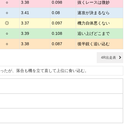
○
3.38
0.098
抜くレースは微妙
○
3.41
0.08
速攻が決まるなら
◎
3.37
0.097
機力自体悪くない
○
3.39
0.108
追い上げどこまで
○
3.38
0.087
後半鋭く追い込む
4R出走表
だったが、落合も機を立て直して上位に食い込む。