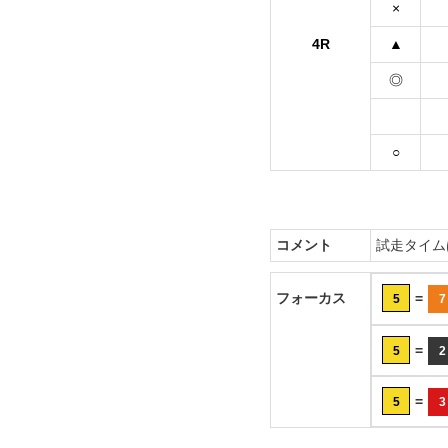
×
4R
▲
◎
○
コメント
試走タイム
フォーカス
=
5
7
=
5
2
=
5
3