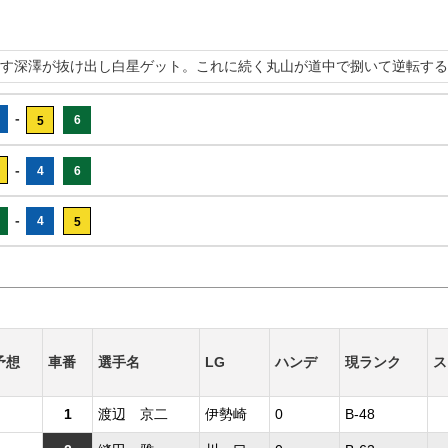
利す深澤が抜け出し白星ゲット。これに続く丸山が道中で捌いて逆転す
-
6
5
-
4
6
-
4
5
予想
車番
選手名
LG
ハンデ
現ランク
ス
1
渡辺 京二
伊勢崎
0
B-48