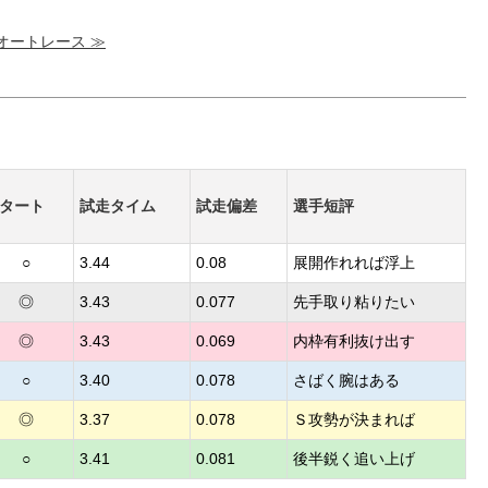
口オートレース ≫
タート
試走タイム
試走偏差
選手短評
○
3.44
0.08
展開作れれば浮上
◎
3.43
0.077
先手取り粘りたい
◎
3.43
0.069
内枠有利抜け出す
○
3.40
0.078
さばく腕はある
◎
3.37
0.078
Ｓ攻勢が決まれば
○
3.41
0.081
後半鋭く追い上げ