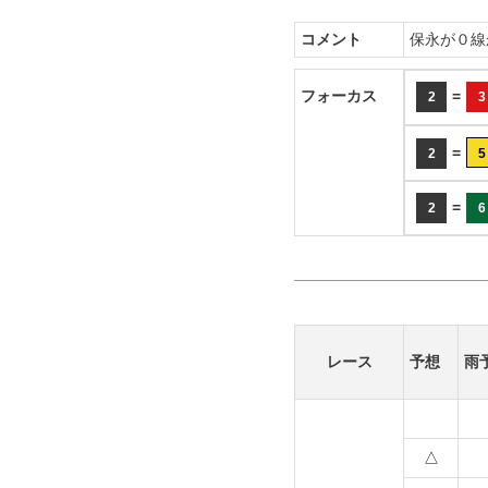
コメント
保永が０線
フォーカス
=
2
3
=
2
5
=
2
6
レース
予想
雨
△