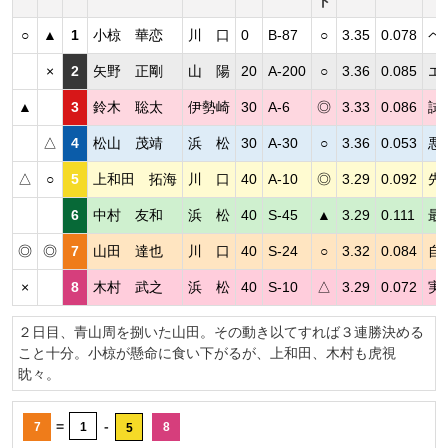
ト
○
▲
1
小椋 華恋
川 口
0
B-87
○
3.35
0.078
ペ
×
2
矢野 正剛
山 陽
20
A-200
○
3.36
0.085
エ
▲
3
鈴木 聡太
伊勢崎
30
A-6
◎
3.33
0.086
試
△
4
松山 茂靖
浜 松
30
A-30
○
3.36
0.053
悪
△
○
5
上和田 拓海
川 口
40
A-10
◎
3.29
0.092
先
6
中村 友和
浜 松
40
S-45
▲
3.29
0.111
最
◎
◎
7
山田 達也
川 口
40
S-24
○
3.32
0.084
自
×
8
木村 武之
浜 松
40
S-10
△
3.29
0.072
実
２日目、青山周を捌いた山田。その動き以てすれば３連勝決める
こと十分。小椋が懸命に食い下がるが、上和田、木村も虎視
眈々。
=
-
7
1
8
5