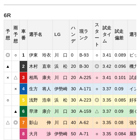
6R
ス
雨
ハ
試走
予
車
現ラ
タ
試走
予
選手名
LG
ン
タイ
選手
想
番
ンク
ー
偏差
想
デ
ム
ト
◎
○
1
伊東 玲衣
川 口
0
B-93
○
3.41
0.089
ピッ
▲
2
木村 直幸
浜 松
20
B-30
◎
3.42
0.096
機力
×
△
3
相馬 康夫
川 口
20
A-225
○
3.41
0.101
試走
×
4
生方 将人
伊勢崎
30
A-171
○
3.37
0.09
イン
○
5
浅野 浩幸
浜 松
30
A-223
◎
3.35
0.085
好発
▲
6
早津 康介
川 口
30
A-159
△
3.37
0.09
捌く
△
◎
7
影山 伸
川 口
40
A-62
○
3.35
0.08
強引
8
大月 渉
伊勢崎
50
A-71
○
3.35
0.084
展開