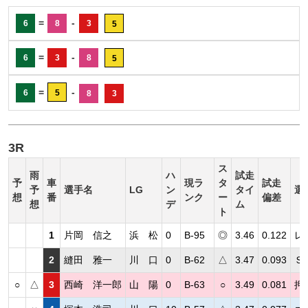
=
-
6
8
3
5
=
-
6
3
8
5
=
-
6
5
8
3
3R
ス
雨
ハ
試走
予
車
現ラ
タ
試走
予
選手名
LG
ン
タイ
選
想
番
ンク
ー
偏差
想
デ
ム
ト
1
片岡 信之
浜 松
0
B-95
◎
3.46
0.122
レ
2
縫田 雅一
川 口
0
B-62
△
3.47
0.093
Ｓ
○
△
3
西崎 洋一郎
山 陽
0
B-63
○
3.49
0.081
押