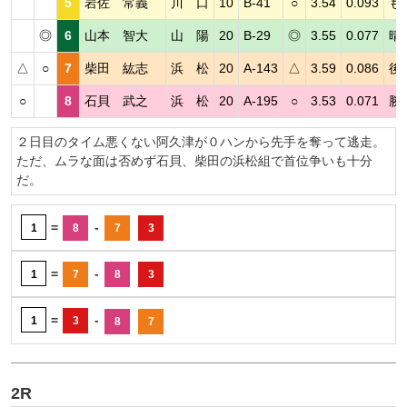
5
岩佐 常義
川 口
10
B-41
○
3.54
0.093
も
◎
6
山本 智大
山 陽
20
B-29
◎
3.55
0.077
晴
△
○
7
柴田 紘志
浜 松
20
A-143
△
3.59
0.086
後
○
8
石貝 武之
浜 松
20
A-195
○
3.53
0.071
勝
２日目のタイム悪くない阿久津が０ハンから先手を奪って逃走。
ただ、ムラな面は否めず石貝、柴田の浜松組で首位争いも十分
だ。
=
-
1
8
7
3
=
-
1
7
8
3
=
-
1
3
8
7
2R