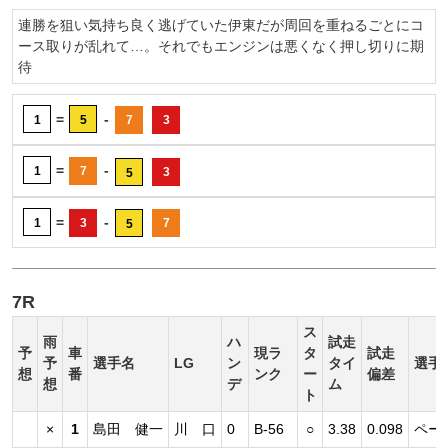
連勝を狙い気持ち良く逃げていた伊東だが周回を重ねるごとにコ
ース取りが乱れて…。それでもエンジンは悪くなく押し切りに期
待
=
-
1
5
7
3
=
-
1
7
3
5
=
-
1
3
7
5
7R
ス
雨
ハ
試走
予
車
現ラ
タ
試走
予
選手名
LG
ン
タイ
選手
想
番
ンク
ー
偏差
想
デ
ム
ト
×
1
島田 健一
川 口
0
B-56
○
3.38
0.098
ペー