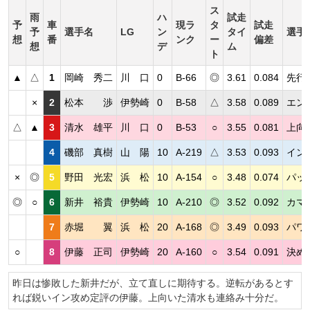
ス
雨
ハ
試走
予
車
現ラ
タ
試走
予
選手名
LG
ン
タイ
選手
想
番
ンク
ー
偏差
想
デ
ム
ト
▲
△
1
岡崎 秀二
川 口
0
B-66
◎
3.61
0.084
先行
×
2
松本 渉
伊勢崎
0
B-58
△
3.58
0.089
エン
△
▲
3
清水 雄平
川 口
0
B-53
○
3.55
0.081
上向
4
磯部 真樹
山 陽
10
A-219
△
3.53
0.093
イン
×
◎
5
野田 光宏
浜 松
10
A-154
○
3.48
0.074
パッ
◎
○
6
新井 裕貴
伊勢崎
10
A-210
◎
3.52
0.092
カマ
7
赤堀 翼
浜 松
20
A-168
◎
3.49
0.093
パワ
○
8
伊藤 正司
伊勢崎
20
A-160
○
3.54
0.091
決め
昨日は惨敗した新井だが、立て直しに期待する。逆転があるとす
れば鋭いイン攻め定評の伊藤。上向いた清水も連絡み十分だ。