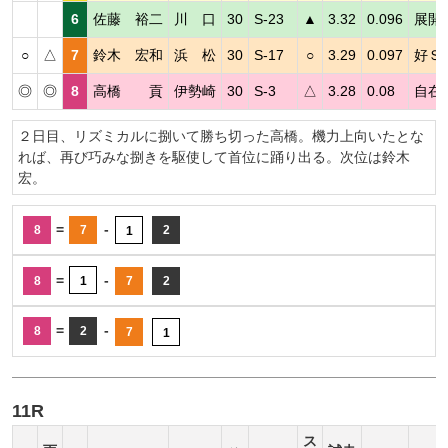
6
佐藤 裕二
川 口
30
S-23
▲
3.32
0.096
展開
○
△
7
鈴木 宏和
浜 松
30
S-17
○
3.29
0.097
好Ｓ
◎
◎
8
高橋 貢
伊勢崎
30
S-3
△
3.28
0.08
自在
２日目、リズミカルに捌いて勝ち切った高橋。機力上向いたとな
れば、再び巧みな捌きを駆使して首位に踊り出る。次位は鈴木
宏。
=
-
8
7
2
1
=
-
8
1
7
2
=
-
8
2
7
1
11R
ス