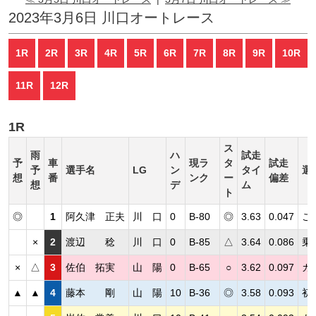
2023年3月6日 川口オートレース
1R
2R
3R
4R
5R
6R
7R
8R
9R
10R
11R
12R
1R
ス
雨
ハ
試走
予
車
現ラ
タ
試走
予
選手名
LG
ン
タイ
選
想
番
ンク
ー
偏差
想
デ
ム
ト
◎
1
阿久津 正夫
川 口
0
B-80
◎
3.63
0.047
こ
×
2
渡辺 稔
川 口
0
B-85
△
3.64
0.086
乗
×
△
3
佐伯 拓実
山 陽
0
B-65
○
3.62
0.097
カ
▲
▲
4
藤本 剛
山 陽
10
B-36
◎
3.58
0.093
初