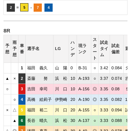
=
-
2
5
7
4
8R
ス
雨
ハ
試走
予
車
現ラ
タ
試走
予
選手名
LG
ン
タイ
選
想
番
ンク
ー
偏差
想
デ
ム
ト
1
福田 義久
山 陽
0
B-31
○
3.42
0.084
タ
▲
×
2
斎藤 努
浜 松
10
A-193
○
3.37
0.074
吉
○
3
吉田 幸司
川 口
10
A-156
◎
3.35
0.08
Ｓ
○
4
高橋 絵莉子
伊勢崎
20
A-190
◎
3.35
0.082
1
×
△
5
福田 裕二
川 口
20
A-155
○
3.33
0.094
試
▲
6
長谷 晴久
浜 松
30
A-137
○
3.33
0.088
Ｓ
△
◎
7
浅田 真吾
浜 松
30
A-40
◎
3.32
0.078
機