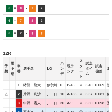
=
-
6
8
7
2
=
-
6
7
8
2
=
-
6
2
8
7
12R
ス
雨
ハ
試走
予
車
現ラ
タ
試走
予
選手名
LG
ン
タイ
選
想
番
ンク
ー
偏差
想
デ
ム
ト
1
猪熊 龍太
伊勢崎
0
B-46
○
3.40
0.069
逃
△
2
片野 利沙
川 口
10
A-183
○
3.37
0.081
猪
3
中野 憲人
川 口
30
A-9
○
3.30
0.098
五
×
▲
4
五十嵐 一夫
川 口
30
A-11
◎
3.30
0.086
先