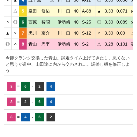
△
5
泉田 修佑
川 口
40
A-88
▲
3.33
0.071
内
○
◎
6
西原 智昭
伊勢崎
40
S-25
◎
3.30
0.089
先
▲
×
7
黒川 京介
川 口
40
S-12
○
3.30
0.09
ま
◎
○
8
青山 周平
伊勢崎
40
S-2
△
3.28
0.101
実
今節クランク交換した青山。試走タイム上げてきたし、悪くない
と思うが道中、山田達に内から交わされ…。調整し機を修正しよ
う
=
-
8
6
2
4
=
-
8
2
6
4
=
-
8
4
6
2