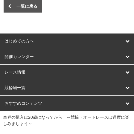
一覧に戻る
はじめての方へ
はじめての方へ
開催カレンダー
競輪
レース情報
オートレース
レース予想
競輪場一覧
競輪くじ
レース結果
北日本
函館競輪場
青森競輪場
いわき平競輪場
おすすめコンテンツ
車券の購入は20歳になってから ～競輪・オートレースは適度に楽
Dokanto!
キャリーオーバー一覧
関
競輪選手情報
弥彦競輪場
前橋競輪場
取手競輪場
宇都宮競輪場
しみましょう～
東
大宮競輪場
西武園競輪場
京王閣競輪場
立川競輪場