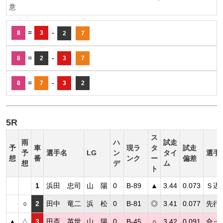
意
=
-
8
3
2
7
=
-
8
2
3
7
=
-
8
7
3
2
5R
ス
雨
ハ
試走
予
車
現ラ
タ
試走
予
選手名
LG
ン
タイ
選手
想
番
ンク
ー
偏差
想
デ
ム
ト
1
浜田 忠司
山 陽
0
B-89
▲
3.44
0.073
Ｓ遅
○
2
田中 竜二
浜 松
0
B-81
◎
3.41
0.077
先行
▲
△
3
田斎 英世
山 陽
0
B-45
○
3.42
0.091
合っ