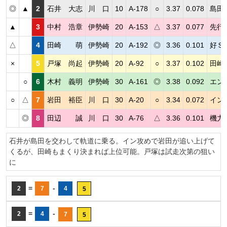
◎
▲
2
石井 大志
川 口
10
A-178
○
3.37
0.078
島田
▲
3
中村 浩章
伊勢崎
20
A-153
△
3.37
0.077
先行
△
4
田崎 萌
伊勢崎
20
A-192
◎
3.36
0.101
好Ｓ
×
5
戸塚 尚起
伊勢崎
20
A-92
○
3.37
0.102
田崎
○
6
木村 義明
伊勢崎
30
A-161
◎
3.38
0.092
エン
○
△
7
岩田 裕臣
川 口
30
A-20
○
3.34
0.072
イン
◎
8
田辺 誠
川 口
30
A-76
△
3.36
0.101
機力
石井が島田を交わして軌道に乗る。イン攻めで岩田が追い上げて
くるが、田崎もまくり決まれば上位可能。戸塚は試走次第の狙い
に
=
-
2
7
4
5
=
-
2
4
7
5