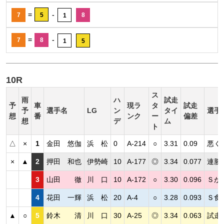
=
-
7
5
8
1
=
-
7
8
1
5
10R
ス
雨
ハ
試走
予
車
現ラ
タ
試走
予
選手名
LG
ン
タイ
選手
想
番
ンク
ー
偏差
想
デ
ム
ト
△
×
1
金田 悠伽
浜 松
0
A-214
○
3.31
0.09
悪く
×
▲
2
押田 和也
伊勢崎
10
A-177
◎
3.34
0.077
連勝
3
山田 徹
川 口
10
A-172
○
3.30
0.096
Ｓが
4
花田 一輝
浜 松
20
A-4
○
3.28
0.093
Ｓ食
▲
○
5
鈴木 清
川 口
30
A-25
◎
3.34
0.063
試走