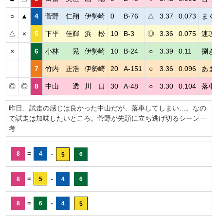
○
▲
4
菅野 仁翔
伊勢崎
0
B-76
△
3.37
0.073
まく
△
×
5
下平 佳輝
浜 松
10
B-3
◎
3.36
0.075
速攻
×
6
小林 晃
伊勢崎
10
B-24
○
3.39
0.11
捌き
7
竹内 正浩
伊勢崎
20
A-151
○
3.36
0.096
あま
◎
◎
8
中山 透
川 口
30
A-48
○
3.30
0.104
落車
昨日、試走の感じは良かった中山だが、落車してしまい…。なの
で試走は加味したいところ。菅野が先頭に立ち逃げ切るシーン一
考
=
-
8
4
6
5
=
-
8
5
4
6
=
-
8
6
4
5