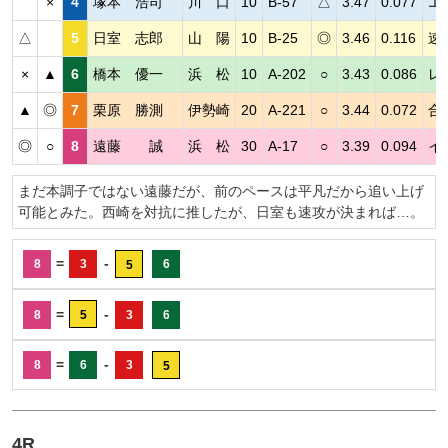
×
4
塚本 浩司
川 口
10
B-57
△
3.47
0.077
エ
△
5
日室 志郎
山 陽
10
B-25
◎
3.46
0.116
速
×
▲
6
橋本 優一
浜 松
10
A-202
○
3.43
0.086
レ
▲
◎
7
栗原 勝測
伊勢崎
20
A-221
○
3.44
0.072
合
◎
○
8
遠藤 誠
浜 松
30
A-17
○
3.39
0.094
イ
まだ本調子ではない遠藤だが、前のペースは平凡だから追い上げ
可能とみた。西崎を対抗に推したが、日室も速攻が決まれば…。
=
-
8
3
6
5
=
-
8
5
3
6
=
-
8
6
3
5
4R