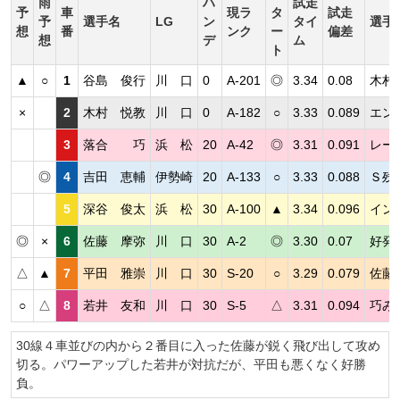
雨
ハ
試走
予
車
現ラ
タ
試走
予
選手名
LG
ン
タイ
選手
想
番
ンク
ー
偏差
想
デ
ム
ト
▲
○
1
谷島 俊行
川 口
0
A-201
◎
3.34
0.08
木村
×
2
木村 悦教
川 口
0
A-182
○
3.33
0.089
エン
3
落合 巧
浜 松
20
A-42
◎
3.31
0.091
レー
◎
4
吉田 恵輔
伊勢崎
20
A-133
○
3.33
0.088
Ｓ残
5
深谷 俊太
浜 松
30
A-100
▲
3.34
0.096
イン
◎
×
6
佐藤 摩弥
川 口
30
A-2
◎
3.30
0.07
好発
△
▲
7
平田 雅崇
川 口
30
S-20
○
3.29
0.079
佐藤
○
△
8
若井 友和
川 口
30
S-5
△
3.31
0.094
巧み
30線４車並びの内から２番目に入った佐藤が鋭く飛び出して攻め
切る。パワーアップした若井が対抗だが、平田も悪くなく好勝
負。