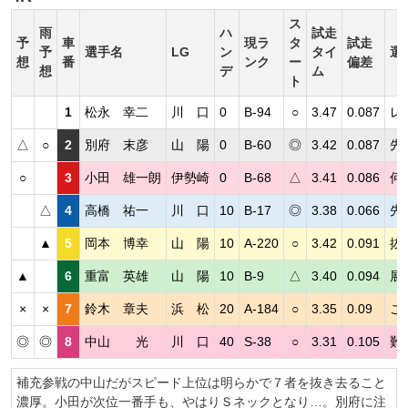
ス
雨
ハ
試走
予
車
現ラ
タ
試走
予
選手名
LG
ン
タイ
選
想
番
ンク
ー
偏差
想
デ
ム
ト
1
松永 幸二
川 口
0
B-94
○
3.47
0.087
レ
△
○
2
別府 末彦
山 陽
0
B-60
◎
3.42
0.087
先
○
3
小田 雄一朗
伊勢崎
0
B-68
△
3.41
0.086
何
△
4
高橋 祐一
川 口
10
B-17
◎
3.38
0.066
先
▲
5
岡本 博幸
山 陽
10
A-220
○
3.42
0.091
抜
▲
6
重富 英雄
山 陽
10
B-9
△
3.40
0.094
展
×
×
7
鈴木 章夫
浜 松
20
A-184
○
3.35
0.09
こ
◎
◎
8
中山 光
川 口
40
S-38
○
3.31
0.105
難
補充参戦の中山だがスピード上位は明らかで７者を抜き去ること
濃厚。小田が次位一番手も、やはりＳネックとなり…。別府に注