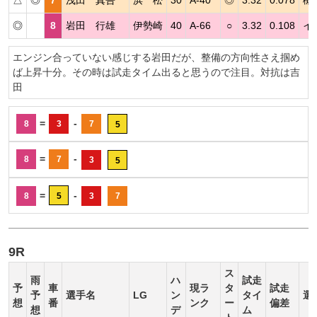
◎
8
岩田 行雄
伊勢崎
40
A-66
○
3.32
0.108
イ
エンジン合っていない感じする岩田だが、整備の方向性さえ掴め
ば上昇十分。その時は試走タイム出ると思うので注目。対抗は吉
田
=
-
8
3
7
5
=
-
8
7
3
5
=
-
8
5
3
7
9R
ス
雨
ハ
試走
予
車
現ラ
タ
試走
予
選手名
LG
ン
タイ
選
想
番
ンク
ー
偏差
想
デ
ム