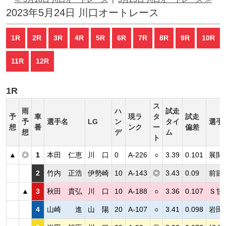
2023年5月24日 川口オートレース
1R
2R
3R
4R
5R
6R
7R
8R
9R
10R
11R
12R
1R
ス
雨
ハ
試走
予
車
現ラ
タ
試走
予
選手名
LG
ン
タイ
選手
想
番
ンク
ー
偏差
想
デ
ム
ト
▲
◎
1
本田 仁恵
川 口
0
A-226
○
3.39
0.101
展開
2
竹内 正浩
伊勢崎
10
A-143
◎
3.43
0.09
前節
▲
3
秋田 貴弘
川 口
10
A-188
○
3.36
0.107
Ｓ甘
4
山崎 進
山 陽
20
A-107
○
3.41
0.098
岩田