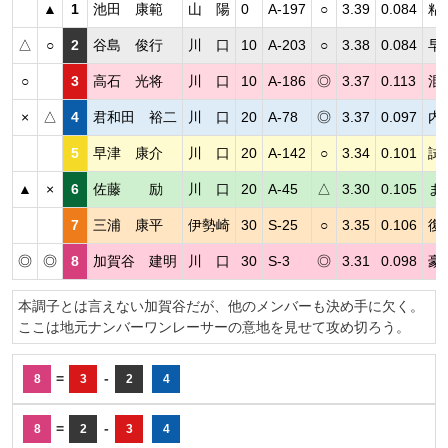
▲
1
池田 康範
山 陽
0
A-197
○
3.39
0.084
粘
△
○
2
谷島 俊行
川 口
10
A-203
○
3.38
0.084
早
○
3
高石 光将
川 口
10
A-186
◎
3.37
0.113
混
×
△
4
君和田 裕二
川 口
20
A-78
◎
3.37
0.097
内
5
早津 康介
川 口
20
A-142
○
3.34
0.101
試
▲
×
6
佐藤 励
川 口
20
A-45
△
3.30
0.105
ま
7
三浦 康平
伊勢崎
30
S-25
○
3.35
0.106
復
◎
◎
8
加賀谷 建明
川 口
30
S-3
◎
3.31
0.098
豪
本調子とは言えない加賀谷だが、他のメンバーも決め手に欠く。
ここは地元ナンバーワンレーサーの意地を見せて攻め切ろう。
=
-
8
3
2
4
=
-
8
2
3
4