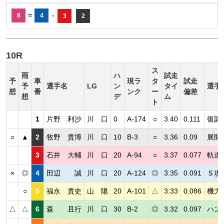
=
-
8
4
3
2
10R
ス
雨
ハ
試走
予
車
現ラ
タ
試走
予
選手名
LG
ン
タイ
選手
想
番
ンク
ー
偏差
想
デ
ム
ト
1
片野 利沙
川 口
0
A-174
○
3.40
0.111
復調
○
▲
2
牧野 貴博
川 口
10
B-3
○
3.36
0.09
展開
3
石井 大輔
川 口
20
A-94
○
3.37
0.077
軌道
×
◎
4
田辺 誠
川 口
20
A-124
◎
3.35
0.091
Ｓ攻
○
5
福永 貴史
山 陽
20
A-101
△
3.33
0.086
機力
△
△
6
森 且行
川 口
30
B-2
◎
3.32
0.097
ハン