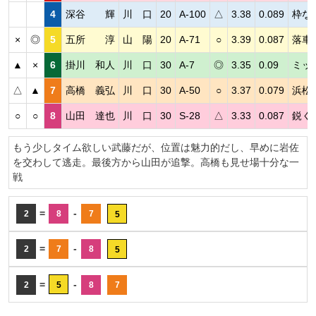
4
深谷 輝
川 口
20
A-100
△
3.38
0.089
枠な
×
◎
5
五所 淳
山 陽
20
A-71
○
3.39
0.087
落車
▲
×
6
掛川 和人
川 口
30
A-7
◎
3.35
0.09
ミッ
△
▲
7
高橋 義弘
川 口
30
A-50
○
3.37
0.079
浜松
○
○
8
山田 達也
川 口
30
S-28
△
3.33
0.087
鋭く
もう少しタイム欲しい武藤だが、位置は魅力的だし、早めに岩佐
を交わして逃走。最後方から山田が追撃。高橋も見せ場十分な一
戦
=
-
2
8
7
5
=
-
2
7
8
5
=
-
2
5
8
7