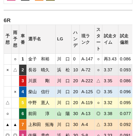
6R
ス
雨
ハ
予
車
現ラ
タ
試走タ
試走
予
選手名
LG
ン
想
番
ンク
ー
イム
偏差
想
デ
ト
○
1
金子 和裕
川 口
0
A-147
○
再3.43
0.086
×
△
2
長谷 晴久
浜 松
10
A-72
○
3.37
0.093
3
川原 剛
川 口
20
A-222
△
3.35
0.086
×
4
柴山 信行
川 口
20
A-125
◎
3.35
0.096
△
5
中野 憲人
川 口
20
A-119
○
3.32
0.095
○
6
前田 淳
山 陽
30
A-13
◎
3.38
0.077
▲
▲
7
上和田 拓海
川 口
30
A-4
△
3.33
0.092
◎
◎
8
佐藤 貴也
浜 松
30
S-8
○
3.33
0.091