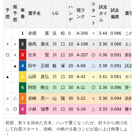
ス
雨
ハ
試走
予
車
現ラ
タ
試走
予
選手名
LG
ン
タイ
選手
想
番
ンク
ー
偏差
想
デ
ム
ト
1
赤堀 翼
浜 松
0
A-206
○
3.44
0.086
この
×
○
2
相馬 康夫
川 口
10
A-198
○
3.36
0.086
エン
◎
×
3
古木 賢
川 口
20
A-207
◎
3.36
0.091
前節
▲
4
田中 正樹
飯 塚
20
A-68
△
3.38
0.091
試走
▲
5
山田 真弘
川 口
20
A-42
○
3.41
0.061
カマ
6
阿部 剛士
川 口
30
A-11
◎
3.36
0.096
突っ
○
△
7
岩崎 亮一
山 陽
30
S-22
○
3.36
0.094
浜松
△
◎
8
小林 瑞季
川 口
30
S-18
△
3.33
0.094
勝ち
前節、初Ｖを決めた古木。ハンデ重くなったが、好Ｓから抜け出
して白星スタート。岩崎、小林のＳ級コンビが追い上げ肉薄しよ