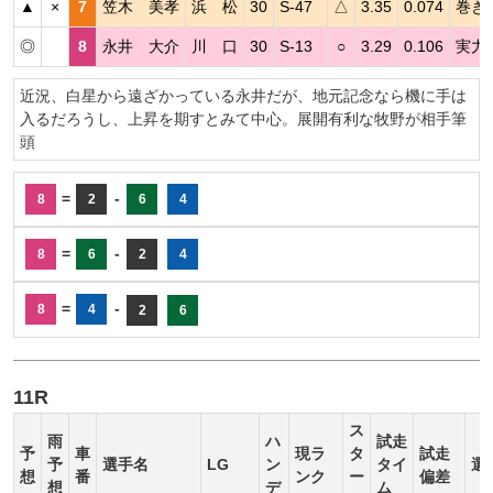
▲
×
7
笠木 美孝
浜 松
30
S-47
△
3.35
0.074
巻き
◎
8
永井 大介
川 口
30
S-13
○
3.29
0.106
実力
近況、白星から遠ざかっている永井だが、地元記念なら機に手は
入るだろうし、上昇を期すとみて中心。展開有利な牧野が相手筆
頭
=
-
8
2
6
4
=
-
8
6
2
4
=
-
8
4
2
6
11R
ス
雨
ハ
試走
予
車
現ラ
タ
試走
予
選手名
LG
ン
タイ
選
想
番
ンク
ー
偏差
想
デ
ム