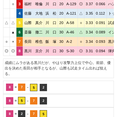
○
3
福村 唯倫
川 口
20
A-129
◎
3.37
0.066
ハン
4
佐藤 大地
浜 松
20
A-121
△
3.35
0.112
トッ
△
△
5
山際 真介
川 口
20
A-58
○
3.33
0.091
試走
▲
6
斎藤 撤二
川 口
30
A-46
△
3.34
0.089
イン
○
×
7
長田 稚也
飯 塚
30
A-2
○
3.34
0.093
黒川
◎
◎
8
黒川 京介
川 口
30
S-30
◎
3.31
0.094
弾丸
成績にムラがある黒川だが、やはり攻撃力上位で中心。前節、優
出を決めた長田が相手となるが、山際も試走タイム出れば狙え
る。
=
-
8
7
2
5
=
-
8
5
7
2
=
-
8
2
7
5