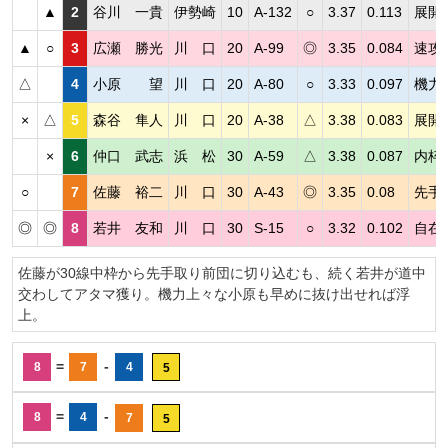
▲
2
谷川 一貴
伊勢崎
10
A-132
○
3.37
0.113
展開
▲
○
3
広瀬 勝光
川 口
20
A-99
◎
3.35
0.084
速攻
△
4
小原 望
川 口
20
A-80
○
3.33
0.097
機力
×
△
5
森谷 隼人
川 口
20
A-38
△
3.38
0.083
展開
×
6
仲口 武志
浜 松
30
A-59
△
3.38
0.087
内枠
○
7
佐藤 裕二
川 口
30
A-43
◎
3.35
0.08
先手
◎
◎
8
若井 友和
川 口
30
S-15
○
3.32
0.102
自在
佐藤が30線中枠から先手取り前団に切り込むも、続く若井が道中
交わしてアタマ獲り。機力上々な小原も早めに抜け出せれば浮
上。
=
-
8
7
4
5
=
-
8
4
7
5