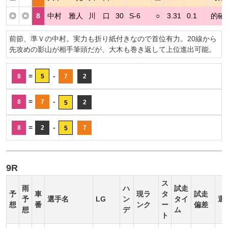
◎
◎
8
中村 雅人
川 口
30
S-6
○
3.31
0.1
的確
前節、準Ｖの中村。実力も折り紙付きなので首位有力。20線から
先攻めの影山が相手筆頭だが、大木も巻き返して上位進出可能。
=
-
8
5
7
2
=
-
8
7
2
5
=
-
8
2
7
5
9R
ス
雨
ハ
試走
予
車
現ラ
タ
試走
予
選手名
LG
ン
タイ
選
想
番
ンク
ー
偏差
想
デ
ム
ト