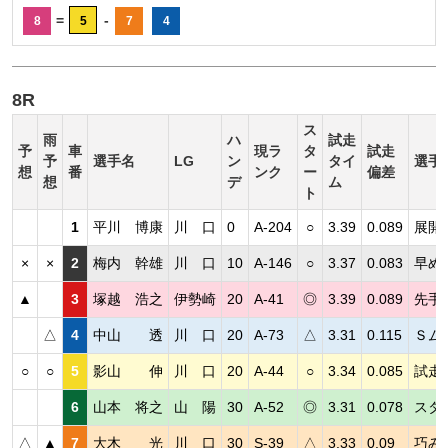
=
-
8
5
7
4
8R
ス
雨
ハ
試走
予
車
現ラ
タ
試走
予
選手名
LG
ン
タイ
選手
想
番
ンク
ー
偏差
想
デ
ム
ト
1
平川 博康
川 口
0
A-204
○
3.39
0.089
展開
×
×
2
梅内 幹雄
川 口
10
A-146
○
3.37
0.083
早め
▲
3
塚越 浩之
伊勢崎
20
A-41
◎
3.39
0.089
先手
△
4
中山 透
川 口
20
A-73
△
3.31
0.115
Ｓム
○
○
5
影山 伸
川 口
20
A-44
○
3.34
0.085
試走
6
山本 将之
山 陽
30
A-52
◎
3.31
0.078
スタ
△
▲
7
大木 光
川 口
30
S-39
△
3.33
0.09
巧み