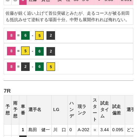
佐藤が鋭く追い上げて首位突破とみたが、走るコースが被る前田
も抵抗みせて逆転する場面十分。中野も展開作れれば侮れない。
=
-
8
6
2
5
=
-
8
5
6
2
=
-
8
2
6
5
7R
ス
雨
ハ
試走
予
車
現ラ
タ
試走
予
選手名
LG
ン
タイ
選手
想
番
ンク
ー
偏差
想
デ
ム
ト
1
島田 健一
川 口
0
A-202
○
3.44
0.095
どこ