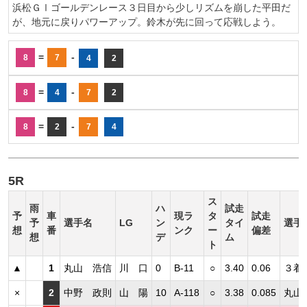
浜松ＧⅠゴールデンレース３日目から少しリズムを崩した平田だ
が、地元に戻りパワーアップ。鈴木が先に回って応戦しよう。
=
-
8
7
4
2
=
-
8
4
7
2
=
-
8
2
7
4
5R
ス
雨
ハ
試走
予
車
現ラ
タ
試走
予
選手名
LG
ン
タイ
選手
想
番
ンク
ー
偏差
想
デ
ム
ト
▲
1
丸山 浩信
川 口
0
B-11
○
3.40
0.06
３着
×
2
中野 政則
山 陽
10
A-118
○
3.38
0.085
丸山