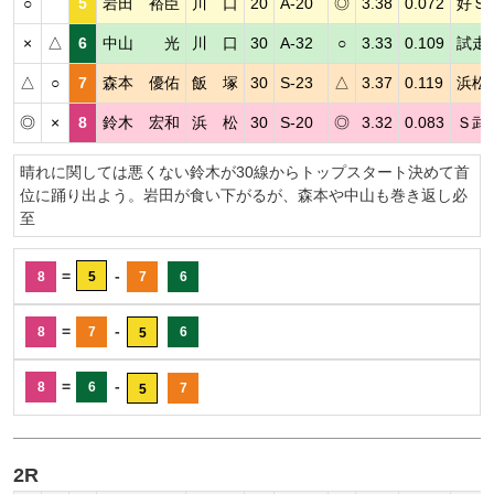
○
5
岩田 裕臣
川 口
20
A-20
◎
3.38
0.072
好Ｓ
×
△
6
中山 光
川 口
30
A-32
○
3.33
0.109
試走
△
○
7
森本 優佑
飯 塚
30
S-23
△
3.37
0.119
浜松
◎
×
8
鈴木 宏和
浜 松
30
S-20
◎
3.32
0.083
Ｓ武
晴れに関しては悪くない鈴木が30線からトップスタート決めて首
位に踊り出よう。岩田が食い下がるが、森本や中山も巻き返し必
至
=
-
8
5
7
6
=
-
8
7
6
5
=
-
8
6
7
5
2R