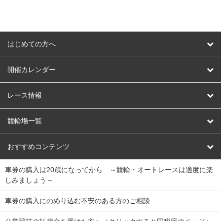
はじめての方へ
はじめての方へ
開催カレンダー
競輪
レース情報
オートレース
レース予想
競輪場一覧
競輪くじ
レース結果
北日本
函館競輪場
青森競輪場
いわき平競輪場
おすすめコンテンツ
車券の購入は20歳になってから ～競輪・オートレースは適度に楽
Dokanto!
キャリーオーバー一覧
関
競輪選手情報
弥彦競輪場
前橋競輪場
取手競輪場
宇都宮競輪場
しみましょう～
東
大宮競輪場
西武園競輪場
京王閣競輪場
立川競輪場
チャリロトプラザ
Perfecta Navi
車券の購入にのめり込む不安のある方のご相談
南
松戸競輪場
千葉競輪場
川崎競輪場
平塚競輪場