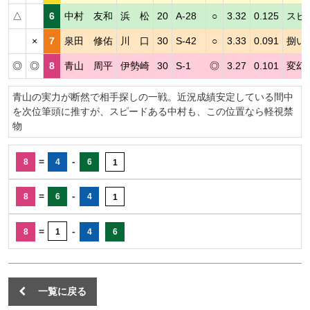
△
6
中村 友和
浜 松
20
A-28
○
3.32
0.125
スピ
×
7
泉田 修佑
川 口
30
S-42
○
3.33
0.091
捌い
◎
◎
8
青山 周平
伊勢崎
30
S-1
◎
3.27
0.101
変幻
青山の実力が断然で相手探しの一戦。近況成績安定している間中
を次位筆頭に推すが、スピードある中村も、この位置なら軽視禁
物
=
-
8
4
6
1
=
-
8
6
4
1
=
-
8
1
4
6
一覧に戻る