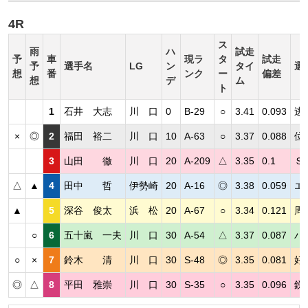
4R
ス
雨
ハ
試走
予
車
現ラ
タ
試走
予
選手名
LG
ン
タイ
選
想
番
ンク
ー
偏差
想
デ
ム
ト
1
石井 大志
川 口
0
B-29
○
3.41
0.093
逃
×
◎
2
福田 裕二
川 口
10
A-63
○
3.37
0.088
位
3
山田 徹
川 口
20
A-209
△
3.35
0.1
Ｓ
△
▲
4
田中 哲
伊勢崎
20
A-16
◎
3.38
0.059
エ
▲
5
深谷 俊太
浜 松
20
A-67
○
3.34
0.121
周
○
6
五十嵐 一夫
川 口
30
A-54
△
3.37
0.087
パ
○
×
7
鈴木 清
川 口
30
S-48
◎
3.35
0.081
好
◎
△
8
平田 雅崇
川 口
30
S-35
○
3.35
0.096
鋭