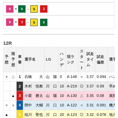
=
-
8
6
3
5
=
-
8
3
6
5
12R
ス
雨
ハ
試走
予
車
現ラ
タ
試走
予
選手名
LG
ン
タイ
選手
想
番
ンク
ー
偏差
想
デ
ム
ト
×
△
1
石橋 大
山 陽
0
A-148
○
3.37
0.094
ハン
2
木村 悦教
川 口
10
A-219
◎
3.37
0.09
早め
▲
3
小栗 勝太
山 陽
10
A-130
△
3.35
0.08
展開
○
○
4
間中 大輔
川 口
10
A-122
○
3.31
0.091
機力
▲
5
稲川 聖也
川 口
20
A-123
◎
3.32
0.078
地元