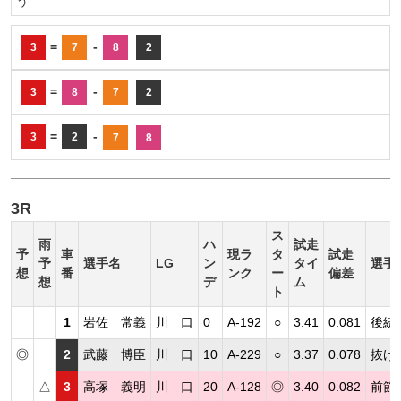
う
=
-
3
7
8
2
=
-
3
8
7
2
=
-
3
2
7
8
3R
ス
雨
ハ
試走
予
車
現ラ
タ
試走
予
選手名
LG
ン
タイ
選手
想
番
ンク
ー
偏差
想
デ
ム
ト
1
岩佐 常義
川 口
0
A-192
○
3.41
0.081
後続
◎
2
武藤 博臣
川 口
10
A-229
○
3.37
0.078
抜け
△
3
高塚 義明
川 口
20
A-128
◎
3.40
0.082
前節