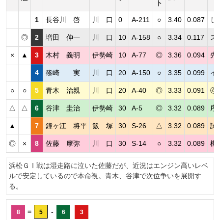
ト
1
長谷川 啓
川 口
0
A-211
○
3.40
0.087
し
◎
2
増田 伸一
川 口
10
A-158
○
3.34
0.117
ス
×
▲
3
木村 義明
伊勢崎
10
A-77
◎
3.36
0.094
先
4
篠崎 実
川 口
20
A-150
○
3.35
0.099
イ
○
○
5
青木 治親
川 口
20
A-40
◎
3.33
0.091
④
△
△
6
谷津 圭治
伊勢崎
30
A-5
◎
3.32
0.089
序
▲
7
鐘ヶ江 将平
飯 塚
30
S-26
△
3.32
0.089
試
◎
×
8
佐藤 摩弥
川 口
30
S-14
○
3.32
0.089
機
浜松ＧⅠ戦は湿走路に泣いた佐藤だが、近況はエンジン高いレベ
ルで安定しているので本命視。青木、谷津で次位争いを展開す
る。
=
-
8
5
6
3