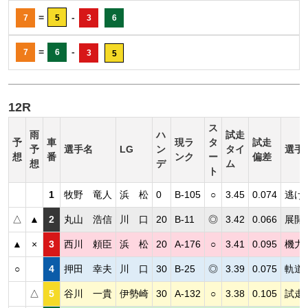
=
-
7
5
3
6
=
-
7
6
3
5
12R
ス
雨
ハ
試走
予
車
現ラ
タ
試走
予
選手名
LG
ン
タイ
選手
想
番
ンク
ー
偏差
想
デ
ム
ト
1
牧野 竜人
浜 松
0
B-105
○
3.45
0.074
逃げ
△
▲
2
丸山 浩信
川 口
20
B-11
◎
3.42
0.066
展開
▲
×
3
西川 頼臣
浜 松
20
A-176
○
3.41
0.095
機力
○
4
押田 幸夫
川 口
30
B-25
◎
3.39
0.075
軌道
△
5
谷川 一貴
伊勢崎
30
A-132
○
3.38
0.105
試走