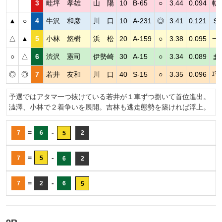
3
畦坪 孝雄
山 陽
10
B-65
○
3.44
0.094
軌
▲
○
4
牛沢 和彦
川 口
10
A-231
◎
3.41
0.121
Ｓ
△
▲
5
小林 悠樹
浜 松
20
A-159
○
3.38
0.095
一
○
△
6
渋沢 憲司
伊勢崎
30
A-15
○
3.34
0.089
ま
◎
◎
7
若井 友和
川 口
40
S-15
○
3.35
0.096
巧
予選ではアタマ一つ抜けている若井が１車ずつ捌いて首位進出。
澁澤、小林で２着争いを展開。吉林も逃走態勢を築ければ浮上。
=
-
7
6
2
5
=
-
7
5
6
2
=
-
7
2
6
5