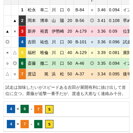
1
松永 幸二
川 口
0
B-84
○
3.46
0.094
イン
▲
2
岡本 博幸
山 陽
20
B-56
◎
3.41
0.108
早め
▲
×
3
新井 裕貴
伊勢崎
20
A-179
○
3.36
0.09
位置
◎
4
吉田 祐也
川 口
30
B-101
○
3.36
0.096
試走
×
△
5
福村 唯倫
川 口
40
A-129
○
3.39
0.081
展開
○
◎
6
斎藤 撤二
川 口
50
A-46
◎
3.35
0.094
イン
△
○
7
渡辺 篤
浜 松
50
A-37
○
3.34
0.095
後半
試走は加味したいがスピードある吉田が展開有利に抜け出して首
位に立つ。齋藤が追撃一番手だが、渡邉も大差なく連絡み十分。
=
-
4
6
7
5
=
-
4
7
6
5