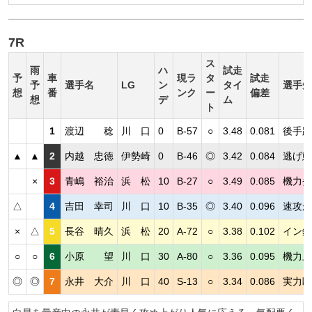
7R
ス
雨
ハ
試走
予
車
現ラ
タ
試走
予
選手名
LG
ン
タイ
選手短
想
番
ンク
ー
偏差
想
デ
ム
ト
1
渡辺 稔
川 口
0
B-57
○
3.48
0.081
後手踏
▲
▲
2
内越 忠徳
伊勢崎
0
B-46
◎
3.42
0.084
逃げ態
×
3
青嶋 裕治
浜 松
10
B-27
○
3.49
0.085
機力劣
△
4
吉田 幸司
川 口
10
B-35
◎
3.40
0.096
速攻が
×
△
5
長谷 晴久
浜 松
20
A-72
○
3.38
0.102
イン鋭
○
○
6
小原 望
川 口
30
A-80
○
3.36
0.095
機力上
◎
◎
7
永井 大介
川 口
40
S-13
○
3.34
0.086
実力断