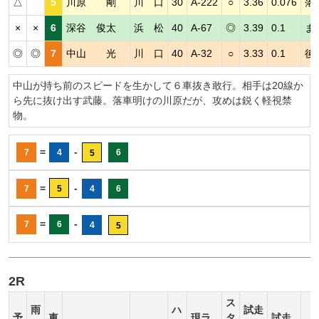
△
5
川原 剛
川 口
30
A-222
○
3.36
0.076
落
×
×
6
深谷 俊太
浜 松
40
A-67
◎
3.39
0.1
ま
◎
◎
7
中山 光
川 口
40
A-32
○
3.33
0.1
後
中山が持ち前のスピードを生かして６車抜き敢行。相手は20線か
ら先に抜け出す武藤。落車明けの川原だが、攻めは鋭く軽視禁
物。
=
-
7
4
6
5
=
-
7
5
4
6
=
-
7
6
4
5
2R
ス
雨
ハ
試走
予
車
現ラ
タ
試走