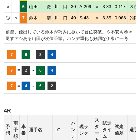
○
6
山田 徹
川 口
30
A-209
○
3.33
0.117
Ｓ課
◎
○
7
鈴木 清
川 口
40
S-48
○
3.35
0.068
的確
前節、優出している鈴木が巧みに捌いて首位突破。Ｓ不安も巻き
返すアシある山田が次位筆頭。ハンデ重化も好調な伊東に一考。
=
-
7
6
2
4
=
-
7
2
6
4
=
-
7
4
6
2
4R
ス
雨
ハ
試走
予
車
現ラ
タ
試走
予
選手名
LG
ン
タイ
選手
想
番
ンク
ー
偏差
想
デ
ム
ト