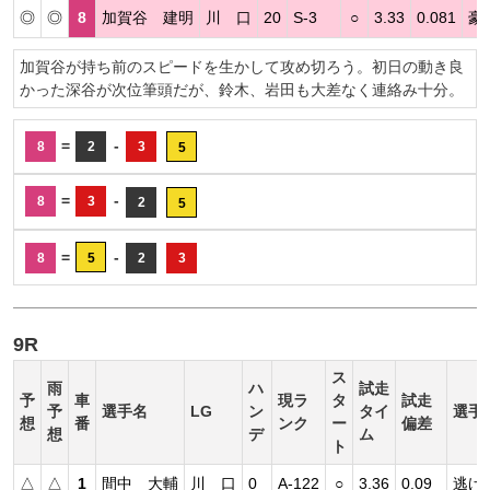
◎
◎
8
加賀谷 建明
川 口
20
S-3
○
3.33
0.081
豪
加賀谷が持ち前のスピードを生かして攻め切ろう。初日の動き良
かった深谷が次位筆頭だが、鈴木、岩田も大差なく連絡み十分。
=
-
8
2
3
5
=
-
8
3
2
5
=
-
8
5
2
3
9R
ス
雨
ハ
試走
予
車
現ラ
タ
試走
予
選手名
LG
ン
タイ
選手
想
番
ンク
ー
偏差
想
デ
ム
ト
△
△
1
間中 大輔
川 口
0
A-122
○
3.36
0.09
逃げ