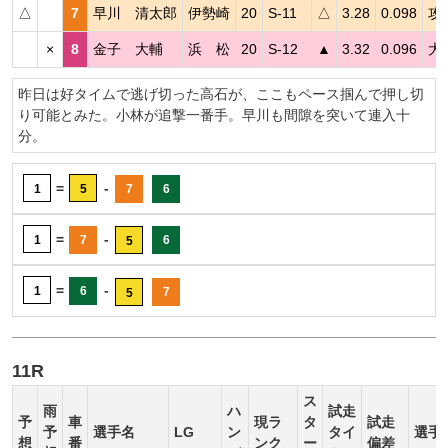
△
7
早川 清太郎
伊勢崎
20
S-11
△
3.28
0.098
攻
×
8
金子 大輔
浜 松
20
S-12
▲
3.32
0.096
大
昨日は好タイムで逃げ切った高石が、ここもペース掴んで押し切
り可能とみた。小林が追撃一番手。早川も間隙を突いて連入十
分。
=
-
1
5
7
6
=
-
1
7
6
5
=
-
1
6
7
5
11R
ス
雨
ハ
試走
予
車
現ラ
タ
試走
予
選手名
LG
ン
タイ
選手
想
番
ンク
ー
偏差