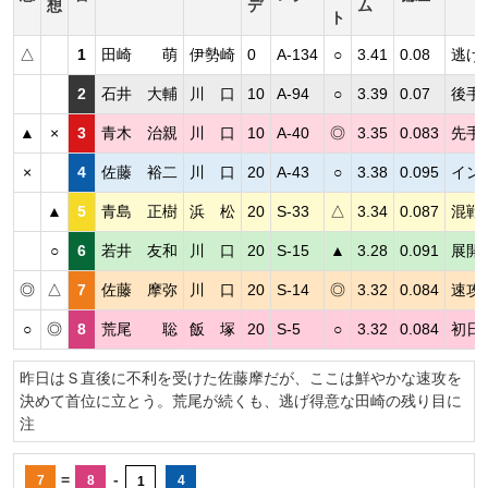
想
デ
ム
ト
△
1
田崎 萌
伊勢崎
0
A-134
○
3.41
0.08
逃げ
2
石井 大輔
川 口
10
A-94
○
3.39
0.07
後手
▲
×
3
青木 治親
川 口
10
A-40
◎
3.35
0.083
先手
×
4
佐藤 裕二
川 口
20
A-43
○
3.38
0.095
イン
▲
5
青島 正樹
浜 松
20
S-33
△
3.34
0.087
混戦
○
6
若井 友和
川 口
20
S-15
▲
3.28
0.091
展開
◎
△
7
佐藤 摩弥
川 口
20
S-14
◎
3.32
0.084
速攻
○
◎
8
荒尾 聡
飯 塚
20
S-5
○
3.32
0.084
初日
昨日はＳ直後に不利を受けた佐藤摩だが、ここは鮮やかな速攻を
決めて首位に立とう。荒尾が続くも、逃げ得意な田崎の残り目に
注
=
-
7
8
4
1