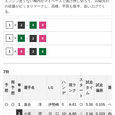
エンジン悪くない梅内がマイペースで逃げ押し切ろう。10線先行
の佐藤がピッタリマークし、高橋、平田も後半、追い上げてく
る。
=
-
1
2
6
8
=
-
1
6
2
8
=
-
1
8
2
6
7R
ス
雨
ハ
試走
予
車
現ラ
タ
試走
予
選手名
LG
ン
タイ
選手
想
番
ンク
ー
偏差
想
デ
ム
ト
◎
◎
1
落合 淳
伊勢崎
0
A-81
◎
3.36
0.105
ペー
2
小原 望
川 口
10
A-80
△
3.34
0.103
内枠