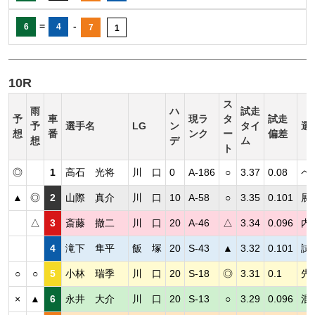
=
-
6
4
7
1
10R
ス
雨
ハ
試走
予
車
現ラ
タ
試走
予
選手名
LG
ン
タイ
選
想
番
ンク
ー
偏差
想
デ
ム
ト
◎
1
高石 光将
川 口
0
A-186
○
3.37
0.08
ペ
▲
◎
2
山際 真介
川 口
10
A-58
○
3.35
0.101
展
△
3
斎藤 撤二
川 口
20
A-46
△
3.34
0.096
内
4
滝下 隼平
飯 塚
20
S-43
▲
3.32
0.101
試
○
○
5
小林 瑞季
川 口
20
S-18
◎
3.31
0.1
先
×
▲
6
永井 大介
川 口
20
S-13
○
3.29
0.096
混