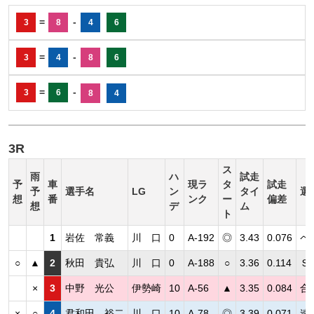
=
-
3
8
4
6
=
-
3
4
8
6
=
-
3
6
8
4
3R
ス
雨
ハ
試走
予
車
現ラ
タ
試走
予
選手名
LG
ン
タイ
選
想
番
ンク
ー
偏差
想
デ
ム
ト
1
岩佐 常義
川 口
0
A-192
◎
3.43
0.076
ペ
○
▲
2
秋田 貴弘
川 口
0
A-188
○
3.36
0.114
Ｓ
×
3
中野 光公
伊勢崎
10
A-56
▲
3.35
0.084
合
×
○
4
君和田 裕二
川 口
10
A-78
◎
3.39
0.071
速