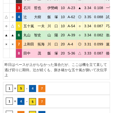
3
石川 哲也
伊勢崎
10
A-23
▲
3.34
0.108
一撃
△
○
4
辻 大樹
飯 塚
10
A-62
◎
3.35
0.088
試走
○
△
5
五十嵐 一夫
川 口
10
A-54
○
3.34
0.087
巧み
▲
▲
6
丸山 智史
山 陽
20
A-39
○
3.34
0.082
攻め
×
×
7
上和田 拓海
川 口
20
A-4
◎
3.31
0.099
速攻
8
田中 茂
飯 塚
20
S-36
△
3.33
0.087
後半
昨日はペースが上がらなかった落合だが、ここは機を立て直して
逃げ切りに期待。辻が続くも、捌き確かな五十嵐が捌いて次位浮
上
=
-
1
5
4
7
=
-
1
4
7
5