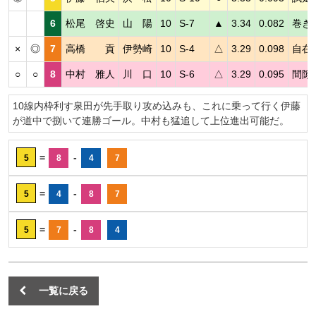
6
松尾 啓史
山 陽
10
S-7
▲
3.34
0.082
巻き
×
◎
7
高橋 貢
伊勢崎
10
S-4
△
3.29
0.098
自在
○
○
8
中村 雅人
川 口
10
S-6
△
3.29
0.095
間隙
10線内枠利す泉田が先手取り攻め込みも、これに乗って行く伊藤
が道中で捌いて連勝ゴール。中村も猛追して上位進出可能だ。
=
-
5
8
4
7
=
-
5
4
8
7
=
-
5
7
8
4
一覧に戻る