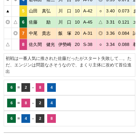
▲
5
山田 真弘
川 口
10
A-42
○
3.40
0.073
ま
◎
△
6
佐藤 励
川 口
10
A-45
△
3.31
0.121
エ
◎
7
中尾 貴志
飯 塚
20
A-31
◎
3.36
0.084
試
△
8
佐久間 健光
伊勢崎
20
S-38
○
3.34
0.088
着
初戦は一番人気に推された佐藤だったがスタート失敗して…。た
だ、エンジンは問題なさそうなので、まくり主体に攻めて首位進
出
=
-
6
2
8
4
=
-
6
8
2
4
=
-
6
4
2
8