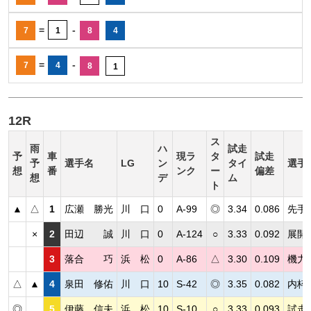
=
-
7
1
8
4
=
-
7
4
8
1
12R
ス
雨
ハ
試走
予
車
現ラ
タ
試走
予
選手名
LG
ン
タイ
選手
想
番
ンク
ー
偏差
想
デ
ム
ト
▲
△
1
広瀬 勝光
川 口
0
A-99
◎
3.34
0.086
先手
×
2
田辺 誠
川 口
0
A-124
○
3.33
0.092
展開
3
落合 巧
浜 松
0
A-86
△
3.30
0.109
機力
△
▲
4
泉田 修佑
川 口
10
S-42
◎
3.35
0.082
内枠
◎
5
伊藤 信夫
浜 松
10
S-10
○
3.33
0.093
試走