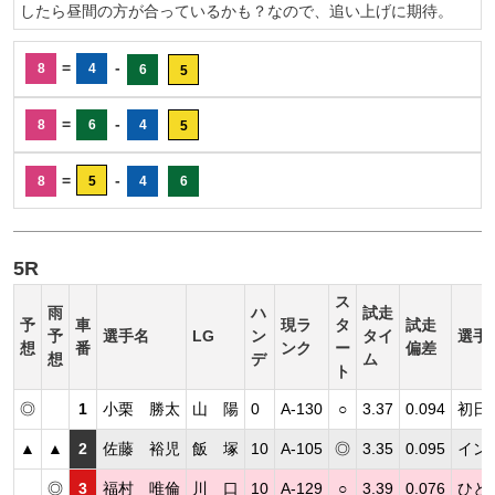
したら昼間の方が合っているかも？なので、追い上げに期待。
=
-
8
4
6
5
=
-
8
6
4
5
=
-
8
5
4
6
5R
ス
雨
ハ
試走
予
車
現ラ
タ
試走
予
選手名
LG
ン
タイ
選手
想
番
ンク
ー
偏差
想
デ
ム
ト
◎
1
小栗 勝太
山 陽
0
A-130
○
3.37
0.094
初日
▲
▲
2
佐藤 裕児
飯 塚
10
A-105
◎
3.35
0.095
イン
◎
3
福村 唯倫
川 口
10
A-129
○
3.39
0.076
ひと