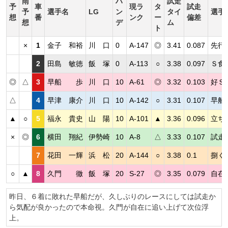
雨
ハ
試走
予
車
現ラ
タ
試走
予
選手名
LG
ン
タイ
選手
想
番
ンク
ー
偏差
想
デ
ム
ト
×
1
金子 和裕
川 口
0
A-147
◎
3.41
0.087
先行
2
田島 敏徳
飯 塚
0
A-113
○
3.38
0.097
Ｓ食
◎
△
3
早船 歩
川 口
10
A-61
◎
3.32
0.103
好Ｓ
△
4
早津 康介
川 口
10
A-142
○
3.31
0.107
早船
▲
○
5
福永 貴史
山 陽
10
A-101
▲
3.36
0.096
立ち
×
◎
6
横田 翔紀
伊勢崎
10
A-8
△
3.33
0.107
試走
7
花田 一輝
浜 松
20
A-144
○
3.38
0.1
捌く
○
▲
8
久門 徹
飯 塚
20
S-27
◎
3.35
0.079
自在
昨日、６着に敗れた早船だが、久しぶりのレースにしては試走か
ら気配が良かったので本命視。久門が自在に追い上げて次位浮
上。