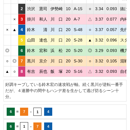
2
渋沢 憲司
伊勢崎
10
A-15
○
3.34
0.093
抜け
×
3
掛川 和人
川 口
20
A-7
△
3.37
0.077
内枠
×
▲
4
鈴木 清
川 口
20
S-48
○
3.37
0.057
先行
5
山田 達也
川 口
20
S-28
▲
3.32
0.096
スタ
◎
6
鈴木 宏和
浜 松
20
S-20
◎
3.29
0.093
機力
○
◎
7
黒川 京介
川 口
20
S-30
○
3.32
0.105
混戦
▲
○
8
有吉 辰也
飯 塚
20
S-16
△
3.32
0.093
自在
好調キープしている鈴木宏の速攻戦が軸。続く黒川が逆転一番手
だが、４連勝中の間中もハンデ差を生かして逃げ切るシーン十
分。
=
-
6
7
4
1
=
-
6
1
7
4