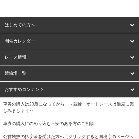
はじめての方へ
はじめての方へ
開催カレンダー
競輪
レース情報
オートレース
レース予想
競輪場一覧
競輪くじ
レース結果
北日本
函館競輪場
青森競輪場
いわき平競輪場
おすすめコンテンツ
車券の購入は20歳になってから ～競輪・オートレースは適度に楽
Dokanto!
キャリーオーバー一覧
関
競輪選手情報
弥彦競輪場
前橋競輪場
取手競輪場
宇都宮競輪場
しみましょう～
東
大宮競輪場
西武園競輪場
京王閣競輪場
立川競輪場
チャリロトプラザ
Perfecta Navi
車券の購入にのめり込む不安のある方のご相談
南
松戸競輪場
千葉競輪場
川崎競輪場
平塚競輪場
公営競技の払戻金を受けた方へ（クリックすると国税庁のページへ
netkeirin