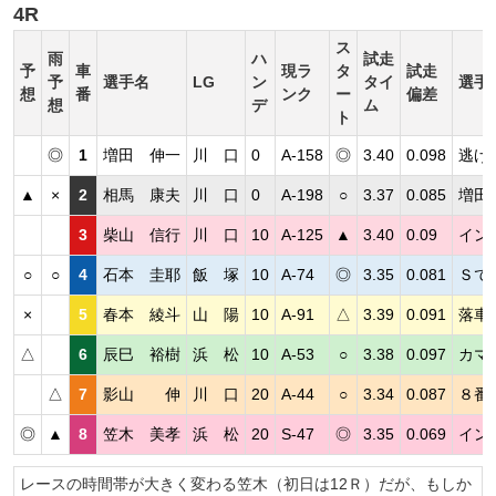
4R
ス
雨
ハ
試走
予
車
現ラ
タ
試走
予
選手名
LG
ン
タイ
選手
想
番
ンク
ー
偏差
想
デ
ム
ト
◎
1
増田 伸一
川 口
0
A-158
◎
3.40
0.098
逃げ
▲
×
2
相馬 康夫
川 口
0
A-198
○
3.37
0.085
増田
3
柴山 信行
川 口
10
A-125
▲
3.40
0.09
イン
○
○
4
石本 圭耶
飯 塚
10
A-74
◎
3.35
0.081
Ｓで
×
5
春本 綾斗
山 陽
10
A-91
△
3.39
0.091
落車
△
6
辰巳 裕樹
浜 松
10
A-53
○
3.38
0.097
カマ
△
7
影山 伸
川 口
20
A-44
○
3.34
0.087
８番
◎
▲
8
笠木 美孝
浜 松
20
S-47
◎
3.35
0.069
イン
レースの時間帯が大きく変わる笠木（初日は12Ｒ）だが、もしか