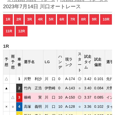
2023年7月14日 川口オートレース
1R
2R
3R
4R
5R
6R
7R
8R
9R
10R
11R
12R
1R
ス
雨
ハ
試走
予
車
現ラ
タ
試走
予
選手名
LG
ン
タイ
選手
想
番
ンク
ー
偏差
想
デ
ム
ト
△
1
片野 利沙
川 口
0
A-174
◎
3.42
0.101
先行
▲
2
竹内 正浩
伊勢崎
0
A-143
○
3.40
0.084
片野
△
3
篠崎 実
川 口
10
A-150
◎
3.37
0.085
イン
×
○
4
高塚 義明
川 口
10
A-128
○
3.36
0.102
タイ