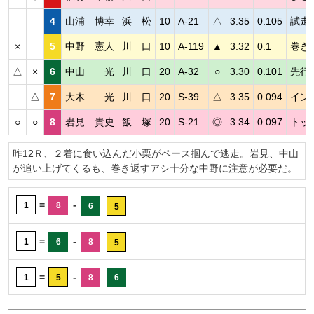
4
山浦 博幸
浜 松
10
A-21
△
3.35
0.105
試走
×
5
中野 憲人
川 口
10
A-119
▲
3.32
0.1
巻き
△
×
6
中山 光
川 口
20
A-32
○
3.30
0.101
先行
△
7
大木 光
川 口
20
S-39
△
3.35
0.094
イン
○
○
8
岩見 貴史
飯 塚
20
S-21
◎
3.34
0.097
トッ
昨12Ｒ、２着に食い込んだ小栗がペース掴んで逃走。岩見、中山
が追い上げてくるも、巻き返すアシ十分な中野に注意が必要だ。
=
-
1
8
6
5
=
-
1
6
8
5
=
-
1
5
8
6