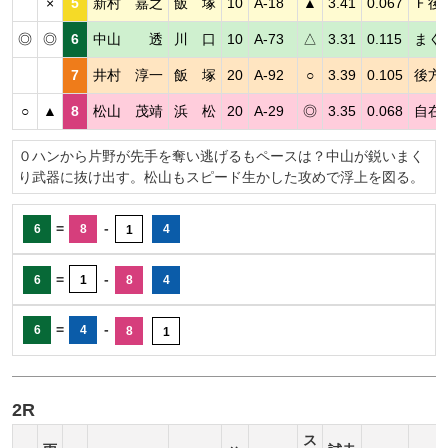
×
5
新村 嘉之
飯 塚
10
A-18
▲
3.41
0.067
Ｆ後
◎
◎
6
中山 透
川 口
10
A-73
△
3.31
0.115
まく
7
井村 淳一
飯 塚
20
A-92
○
3.39
0.105
後方
○
▲
8
松山 茂靖
浜 松
20
A-29
◎
3.35
0.068
自在
０ハンから片野が先手を奪い逃げるもペースは？中山が鋭いまく
り武器に抜け出す。松山もスピード生かした攻めで浮上を図る。
=
-
6
8
4
1
=
-
6
1
8
4
=
-
6
4
8
1
2R
ス