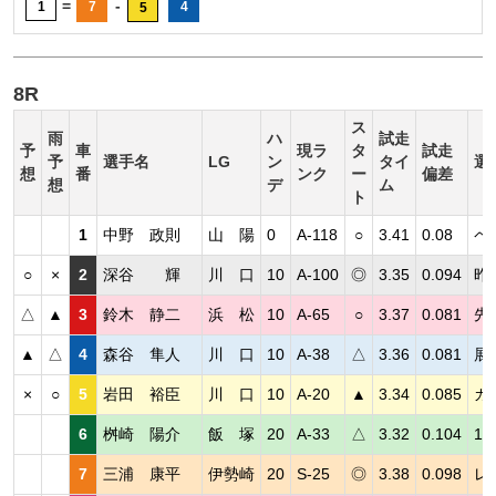
=
-
1
7
4
5
8R
ス
雨
ハ
試走
予
車
現ラ
タ
試走
予
選手名
LG
ン
タイ
選
想
番
ンク
ー
偏差
想
デ
ム
ト
1
中野 政則
山 陽
0
A-118
○
3.41
0.08
ペ
○
×
2
深谷 輝
川 口
10
A-100
◎
3.35
0.094
昨
△
▲
3
鈴木 静二
浜 松
10
A-65
○
3.37
0.081
先
▲
△
4
森谷 隼人
川 口
10
A-38
△
3.36
0.081
展
×
○
5
岩田 裕臣
川 口
10
A-20
▲
3.34
0.085
カ
6
桝崎 陽介
飯 塚
20
A-33
△
3.32
0.104
1
7
三浦 康平
伊勢崎
20
S-25
◎
3.38
0.098
レ