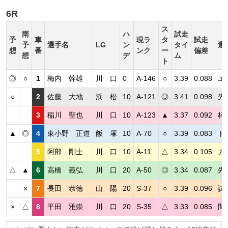
6R
ス
雨
ハ
試走
予
車
現ラ
タ
試走
予
選手名
LG
ン
タイ
選
想
番
ンク
ー
偏差
想
デ
ム
ト
◎
○
1
梅内 幹雄
川 口
0
A-146
○
3.39
0.088
エ
○
2
佐藤 大地
浜 松
10
A-121
◎
3.41
0.098
先
3
稲川 聖也
川 口
10
A-123
▲
3.37
0.092
枠
▲
◎
4
東小野 正道
飯 塚
10
A-70
○
3.39
0.083
ト
5
阿部 剛士
川 口
10
A-11
△
3.34
0.105
カ
△
▲
6
高橋 義弘
川 口
20
A-50
◎
3.34
0.087
先
×
7
長田 恭徳
山 陽
20
S-37
○
3.39
0.096
試
×
△
8
平田 雅崇
川 口
20
S-35
△
3.33
0.085
間