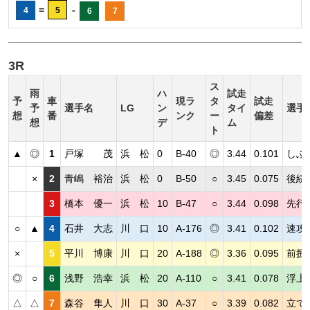
=
-
4
5
6
7
3R
ス
雨
ハ
試走
予
車
現ラ
タ
試走
予
選手名
LG
ン
タイ
選手
想
番
ンク
ー
偏差
想
デ
ム
ト
▲
◎
1
戸塚 茂
浜 松
0
B-40
◎
3.44
0.101
しぶ
×
2
青嶋 裕治
浜 松
0
B-50
○
3.45
0.075
後続
3
橋本 優一
浜 松
10
B-47
○
3.44
0.098
先行
○
▲
4
石井 大志
川 口
10
A-176
◎
3.41
0.102
速攻
×
5
平川 博康
川 口
20
A-188
◎
3.36
0.095
前捌
◎
○
6
浅野 浩幸
浜 松
20
A-110
○
3.41
0.078
浮上
△
△
7
森谷 隼人
川 口
30
A-37
○
3.39
0.082
立て