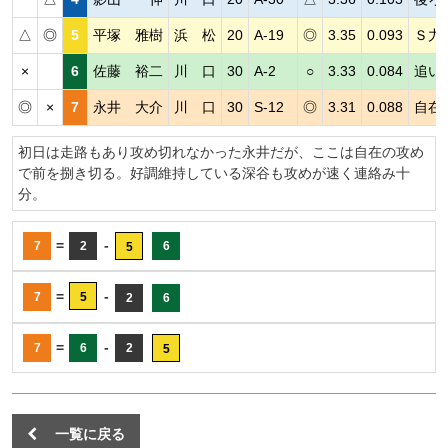
△
◎
5
平塚 雅樹
浜 松
20
A-19
◎
3.35
0.093
Ｓ力
×
6
佐藤 裕二
川 口
30
A-2
○
3.33
0.084
追い
◎
×
7
永井 大介
川 口
30
S-12
◎
3.31
0.088
自在
初日は走路もあり攻め切れなかった永井だが、ここは自在の攻め
で前を捌き切る。好調維持している深谷も攻めが速く連絡み十
分。
=
-
7
2
6
5
=
-
7
5
2
6
=
-
7
6
2
5
一覧に戻る