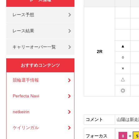
レース予想
レース結果
▲
キャリーオーバー一覧
2R
○
おすすめコンテンツ
×
△
競輪選手情報
◎
Perfecta Navi
netkeirin
コメント
山陽は新走
ケイリンガル
フォーカス
=
8
5