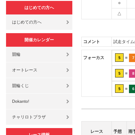
○
はじめての方へ
△
はじめての方へ
開催カレンダー
コメント
試走タイム
競輪
フォーカス
=
5
7
オートレース
=
5
8
競輪くじ
=
5
6
Dokanto!
チャリロトプラザ
レース
予想
雨
レース情報