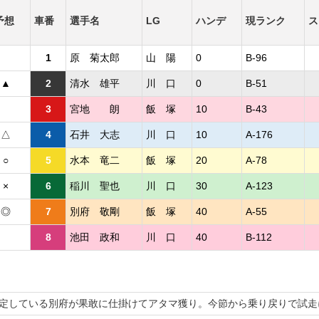
予想
車番
選手名
LG
ハンデ
現ランク
ス
1
原 菊太郎
山 陽
0
B-96
▲
2
清水 雄平
川 口
0
B-51
3
宮地 朗
飯 塚
10
B-43
△
4
石井 大志
川 口
10
A-176
○
5
水本 竜二
飯 塚
20
A-78
×
6
稲川 聖也
川 口
30
A-123
◎
7
別府 敬剛
飯 塚
40
A-55
8
池田 政和
川 口
40
B-112
定している別府が果敢に仕掛けてアタマ獲り。今節から乗り戻りで試走