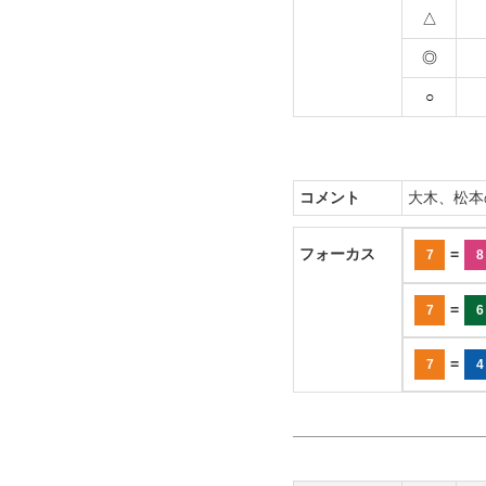
△
◎
○
コメント
大木、松本
フォーカス
=
7
8
=
7
6
=
7
4