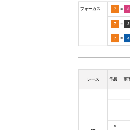
フォーカス
=
7
8
=
7
2
=
7
4
レース
予想
雨
×