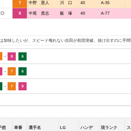
7
中野 憲人
川 口
40
A-35
◎
8
中尾 貴志
飯 塚
40
A-77
は加味したいが、スピード侮れない吉田が前団突破。抜け出すのに手間
-
8
6
-
7
6
-
7
8
予想
車番
選手名
LG
ハンデ
現ランク
ス