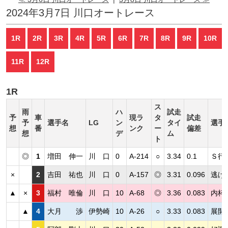
2024年3月7日 川口オートレース
1R
2R
3R
4R
5R
6R
7R
8R
9R
10R
11R
12R
1R
ス
雨
ハ
試走
予
車
現ラ
タ
試走
予
選手名
LG
ン
タイ
選手
想
番
ンク
ー
偏差
想
デ
ム
ト
◎
1
増田 伸一
川 口
0
A-214
○
3.34
0.1
Ｓ行
×
2
吉田 祐也
川 口
0
A-157
◎
3.31
0.096
逃げ
▲
×
3
福村 唯倫
川 口
10
A-68
◎
3.36
0.083
内枠
▲
4
大月 渉
伊勢崎
10
A-26
○
3.33
0.083
展開