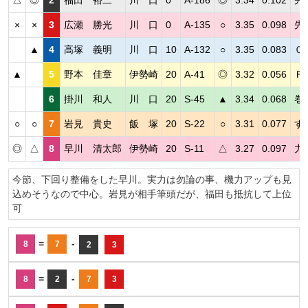
△
◎
2
福田 裕二
川 口
0
A-186
◎
3.34
0.102
先
×
×
3
広瀬 勝光
川 口
0
A-135
○
3.35
0.098
先
▲
4
高塚 義明
川 口
10
A-132
○
3.35
0.083
０
▲
5
野本 佳章
伊勢崎
20
A-41
◎
3.32
0.056
Ｆ
6
掛川 和人
川 口
20
S-45
▲
3.34
0.068
巻
○
○
7
岩見 貴史
飯 塚
20
S-22
○
3.31
0.077
す
◎
△
8
早川 清太郎
伊勢崎
20
S-11
△
3.27
0.097
力
今節、下回り整備をした早川。実力は勿論の事、機力アップも見
込めそうなので中心。岩見が相手筆頭だが、福田も抵抗して上位
可
=
-
8
7
2
3
=
-
8
2
7
3