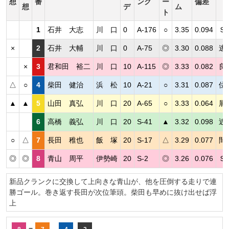
想
番
ンク
ー
偏差
想
デ
ム
ト
1
石井 大志
川 口
0
A-176
○
3.35
0.094
Ｓ
×
2
石井 大輔
川 口
0
A-75
◎
3.30
0.088
逃
×
3
君和田 裕二
川 口
10
A-115
◎
3.33
0.082
良
△
○
4
柴田 健治
浜 松
10
A-21
○
3.31
0.087
位
▲
▲
5
山田 真弘
川 口
20
A-65
○
3.33
0.064
展
6
高橋 義弘
川 口
20
S-41
▲
3.32
0.098
近
○
△
7
長田 稚也
飯 塚
20
S-17
△
3.29
0.077
間
◎
◎
8
青山 周平
伊勢崎
20
S-2
◎
3.26
0.076
Ｓ
新品クランクに交換して上向きな青山が、他を圧倒する走りで連
勝ゴール。巻き返す長田が次位筆頭。柴田も早めに抜け出せば浮
上
=
-