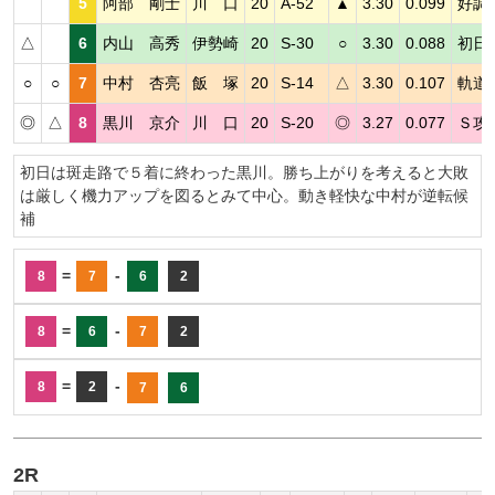
5
阿部 剛士
川 口
20
A-52
▲
3.30
0.099
好調
△
6
内山 高秀
伊勢崎
20
S-30
○
3.30
0.088
初日
○
○
7
中村 杏亮
飯 塚
20
S-14
△
3.30
0.107
軌道
◎
△
8
黒川 京介
川 口
20
S-20
◎
3.27
0.077
Ｓ攻
初日は斑走路で５着に終わった黒川。勝ち上がりを考えると大敗
は厳しく機力アップを図るとみて中心。動き軽快な中村が逆転候
補
=
-
8
7
6
2
=
-
8
6
7
2
=
-
8
2
7
6
2R