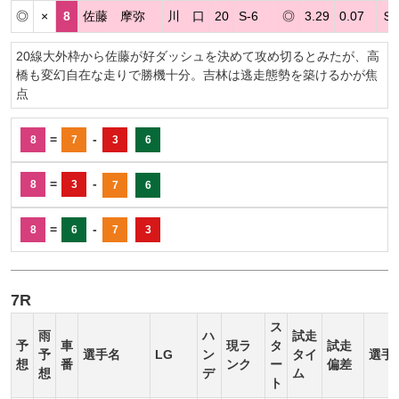
◎
×
8
佐藤 摩弥
川 口
20
S-6
◎
3.29
0.07
Ｓ
20線大外枠から佐藤が好ダッシュを決めて攻め切るとみたが、高
橋も変幻自在な走りで勝機十分。吉林は逃走態勢を築けるかが焦
点
=
-
8
7
3
6
=
-
8
3
7
6
=
-
8
6
7
3
7R
ス
雨
ハ
試走
予
車
現ラ
タ
試走
予
選手名
LG
ン
タイ
選手
想
番
ンク
ー
偏差
想
デ
ム
ト