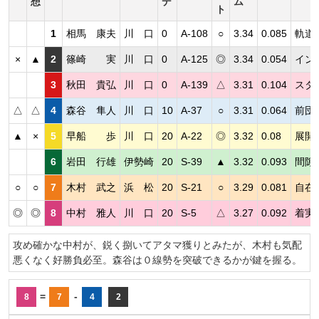
想
デ
ム
ト
1
相馬 康夫
川 口
0
A-108
○
3.34
0.085
軌道
×
▲
2
篠崎 実
川 口
0
A-125
◎
3.34
0.054
イン
3
秋田 貴弘
川 口
0
A-139
△
3.31
0.104
スタ
△
△
4
森谷 隼人
川 口
10
A-37
○
3.31
0.064
前団
▲
×
5
早船 歩
川 口
20
A-22
◎
3.32
0.08
展開
6
岩田 行雄
伊勢崎
20
S-39
▲
3.32
0.093
間隙
○
○
7
木村 武之
浜 松
20
S-21
○
3.29
0.081
自在
◎
◎
8
中村 雅人
川 口
20
S-5
△
3.27
0.092
着実
攻め確かな中村が、鋭く捌いてアタマ獲りとみたが、木村も気配
悪くなく好勝負必至。森谷は０線勢を突破できるかが鍵を握る。
=
-
8
7
4
2